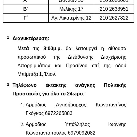
Α΄
Δαναών 35
210 2620001
Β΄
Μελίκης 17
210 2638951
Γ΄
Αγ. Αικατερίνης 12
210 2627822
Διανυκτέρευση:  
Μετά τις 8:00μ.μ.
 θα λειτουργεί η αίθουσα 
προσωπικού της Διεύθυνσης Διαχείρισης 
Απορριμμάτων και Πρασίνου επί της οδού 
Μπίμπιζα 1, Ίλιον.
Τηλέφωνο έκτακτης ανάγκης Πολιτικής 
Προστασίας για όλο το 24ωρο: 
Αρμόδιος Αντιδήμαρχος Κωνσταντίνος 
Γκόγκος 6972265883
Αρμόδιος Υπάλληλος Ιωάννης 
Κωνσταντόπουλος 6979092082