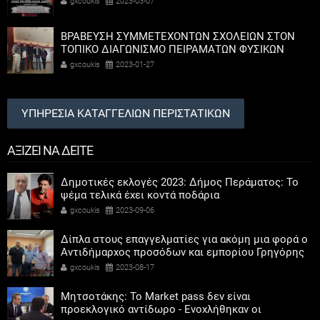
gxcoukis
2023-03-07
ΒΡΑΒΕΥΣΗ ΣΥΜΜΕΤΕΧΟΝΤΩΝ ΣΧΟΛΕΙΩΝ ΣΤΟΝ
ΤΟΠΙΚΟ ΔΙΑΓΩΝΙΣΜΟ ΠΕΙΡΑΜΑΤΩΝ ΦΥΣΙΚΩΝ
ΕΠΙΣΤΗΜΩΝ
gxcoukis
2023-01-27
ΥΠΗΡΕΣΙΑ ΚΑΤΑΓΓΕΛΙΩΝ ΠΕΡΙΣΤΑΤΙΚΩΝ
ΑΞΙΖΕΙ ΝΑ ΔΕΙΤΕ
Δημοτικές εκλογές 2023: Δήμος Περάματος: Το
ψέμα τελικά έχει κοντά ποδάρια
gxcoukis
2023-09-06
Δίπλα στους επαγγελματίες για ακόμη μια φορά ο
Αντιδήμαρχος προσόδων και εμπορίου Γρηγόρης
Καψοκόλης
gxcoukis
2023-08-17
Μητσοτάκης: Το Market pass δεν είναι
προεκλογικό αντίδωρο - Ενοχλήθηκαν οι