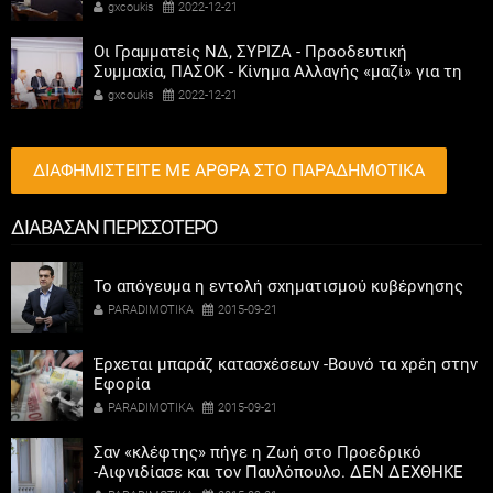
αριστεροί του χαβιαριού
gxcoukis
2022-12-21
Οι Γραμματείς ΝΔ, ΣΥΡΙΖΑ - Προοδευτική
Συμμαχία, ΠΑΣΟΚ - Κίνημα Αλλαγής «μαζί» για τη
συμμετοχή των γυναικών στην πολιτική
gxcoukis
2022-12-21
ΔΙΑΦΗΜΙΣΤΕΙΤΕ ΜΕ ΑΡΘΡΑ ΣΤΟ ΠΑΡΑΔΗΜΟΤΙΚΑ
ΔΙΑΒΑΣΑΝ ΠΕΡΙΣΣΟΤΕΡΟ
Το απόγευμα η εντολή σχηματισμού κυβέρνησης
PARADIMOTIKA
2015-09-21
Έρχεται μπαράζ κατασχέσεων -Βουνό τα χρέη στην
Εφορία
PARADIMOTIKA
2015-09-21
Σαν «κλέφτης» πήγε η Ζωή στο Προεδρικό
-Αιφνιδίασε και τον Παυλόπουλο. ΔΕΝ ΔΕΧΘΗΚΕ
ΚΑΝ ΝΑ ΚΑΘΙΣΕΙ