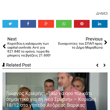
ΔΗΜΟΙ
Tweet
Share
Share
Share
Share
Share
0
Next
Previous
Κοροϊδία η χαλάρωση των
Ευχαριστίες του ΣΠΑΠ προς
capital controls: Αντί για
το Δήμο Μαραθώνα
€21.840 το χρόνο, τώρα θα
μπορείς να βγάζεις 21.600!
Related Post
Γιώργος Κρικρής: «Έχω να σου πω κάτι
σημαντικό για τη Νέα Σμύρνη» – Κυριακή
18/12 στο γήπεδο Ανδρέας Βαρίκας