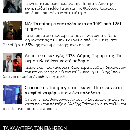
Τι έγινε το μοιραίο πρωινό της Πέμπτης Από την
εφημερίδα Freddo Τα μάτια της Φρόσως Κυριάκου,
ποτάμια που τρέχουν ασταμάτητα....
ΝΔ: Τα επίσημα αποτελέσματα σε 1062 από 1251
τμήματα
Τα επίσημα αποτελέσματα των εκλογών της Νέας
Δημοκρατίας​ σε 1062 εκλογικά από 1251 τμήματα -
δηλαδή στο 85% της ενσωμάτωσης- ανακοίνωσ...
Δημοτικές εκλογές 2023: Δήμος Περάματος: Το
ψέμα τελικά έχει κοντά ποδάρια
Σάλο έχει προκαλέσει η διασπορά ψευδών δηλώσεων
του επικεφαλής συνδυασμού " Δύναμη Ευθύνης " που
δείχνει σημάδια Ανευθυνότητας Δ...
Σαμαράς σε Τσίπρα για το Πεκίνο: Ποτέ δεν είχα
σκεφθεί να φέρω πίσω ένα ποδήλατο...
Ο πρώην πρωθυπουργός Αντώνης Σαμαράς σήκωσε το
γάντι που του πέταξε ο Αλέξης Τσίπρας για το ταξίδι του
στο Πεκίνο και το τι έφερε πί...
ΤΑ ΚΑΛΥΤΕΡΑ ΤΩΝ ΕΙΔΗΣΕΩΝ