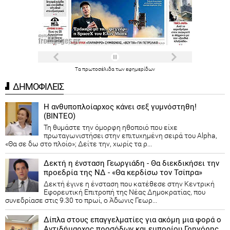
Τα
πρωτοσέλιδα
των
εφημερίδων
ΔΗΜΟΦΙΛΕΙΣ
Η ανθυποπλοίαρχος κάνει σεξ γυμνόστηθη!
(ΒΙΝΤΕΟ)
Τη θυμάστε την όμορφη ηθοποιό που είχε
πρωταγωνιστήσει στην επιτυχημένη σειρά του Alpha,
«Θα σε δω στο πλοίο»; Δείτε την, χωρίς τα ρ...
Δεκτή η ένσταση Γεωργιάδη - Θα διεκδικήσει την
προεδρία της ΝΔ - «Θα κερδίσω τον Τσίπρα»
Δεκτή έγινε η ένσταση που κατέθεσε στην Κεντρική
Εφορευτική Επιτροπή της Νέας Δημοκρατίας, που
συνεδρίασε στις 9.30 το πρωί, ο Άδωνις Γεωρ...
Δίπλα στους επαγγελματίες για ακόμη μια φορά ο
Αντιδήμαρχος προσόδων και εμπορίου Γρηγόρης