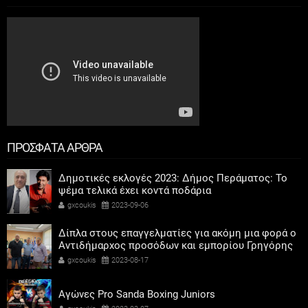
ΠΡΟΣΦΑΤΑ ΑΡΘΡΑ
Δημοτικές εκλογές 2023: Δήμος Περάματος: Το
ψέμα τελικά έχει κοντά ποδάρια
gxcoukis
2023-09-06
Δίπλα στους επαγγελματίες για ακόμη μια φορά ο
Αντιδήμαρχος προσόδων και εμπορίου Γρηγόρης
Καψοκόλης
gxcoukis
2023-08-17
Αγώνες Pro Sanda Boxing Juniors