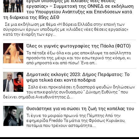
έργων υποδομής με χιλιάδες νέες θέσεις
εργασίας» – Συμμετοχή της ΟΝΝΕΔ σε εκδήλωση
του Υπουργείου Ανάπτυξης και Επενδύσεων κατά
τη διάρκεια της 85ης ΔΕΘ
Σε μια εκδήλωση με θέμα «Η Βόρεια Ελλάδα στην εποχή των
σύγχρονων έργων υποδομής με χιλιάδες νέες θέσεις εργασίας»
κατά την έναρξη των εργ...
Όλες οι γυμνές φωτογραφίες της Πάολα (ΦΩΤΟ)
Τα πέταξε έξω όλα και μας αποκάλυψε τα ασύλληπτα
προσόντα της, μέχρι και τον εσωτερικό της κόσμο, κι
από μπροστά και από πίσω! Ένα απ...
Δημοτικές εκλογές 2023: Δήμος Περάματος: Το
ψέμα τελικά έχει κοντά ποδάρια
Σάλο έχει προκαλέσει η διασπορά ψευδών δηλώσεων
του επικεφαλής συνδυασμού " Δύναμη Ευθύνης " που
δείχνει σημάδια Ανευθυνότητας Δ...
Θυσιάστηκε για να σώσει τη ζωή της κοπέλας του
Τι έγινε το μοιραίο πρωινό της Πέμπτης Από την
εφημερίδα Freddo Τα μάτια της Φρόσως Κυριάκου,
ποτάμια που τρέχουν ασταμάτητα....