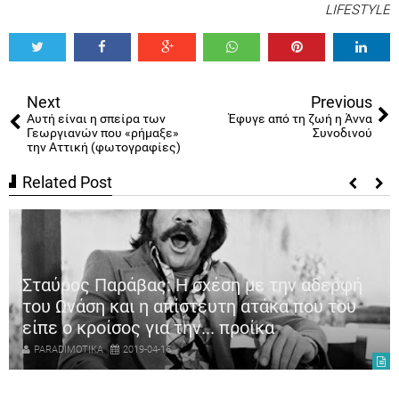
LIFESTYLE
Tweet
Share
Share
Share
Share
Share
0
Next
Previous
Αυτή είναι η σπείρα των
Έφυγε από τη ζωή η Άννα
Γεωργιανών που «ρήμαξε»
Συνοδινού
την Αττική (φωτογραφίες)
Related Post
Σταύρος Παράβας: Η σχέση με την αδερφή
του Ωνάση και η απίστευτη ατάκα που του
είπε ο κροίσος για την... προίκα
PARADIMOTIKA
2019-04-16