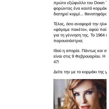
πρώτο εξώφυλλο του Down To
φορώντας ένα καυτό κορμάκι κ
διατηρεί κορμί... θανατηφόρο.
Τέλος, όσο αναφορά την ηλικί
«φάγαμε πακέτο», αφού παίζο
για τη γέννηση της. Το 1964 ή
παρουσιάστρια;
Ιδού η απορία. Πάντως και στ
είναι στις 9 Φεβρουαρίου. Η Βί
47!
Δείτε την με το κορμάκι της γ