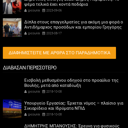
ψέμα τελικά έχει κοντά ποδάρια
gxcoukis
2023-09-06
Δίπλα στους επαγγελματίες για ακόμη μια φορά ο
Αντιδήμαρχος προσόδων και εμπορίου Γρηγόρης
Καψοκόλης
gxcoukis
2023-08-17
ΔΙΑΦΗΜΙΣΤΕΙΤΕ ΜΕ ΑΡΘΡΑ ΣΤΟ ΠΑΡΑΔΗΜΟΤΙΚΑ
ΔΙΑΒΑΣΑΝ ΠΕΡΙΣΣΟΤΕΡΟ
Εισβολή μεθυσμένου οδηγού στο προαύλιο της
Βουλής, μετά από καταδίωξη
gxcoukis
2018-10-08
Υπουργείο Εργασίας: Έρχεται νόμος – πλαίσιο για
Σικιαρίδειο και Ιδρύματα ΝΠΙΔ
gxcoukis
2018-10-08
ΔΗΜΗΤΡΗΣ ΜΠΑΝΟΥΣΗΣ: Έρευνα για φυσικούς