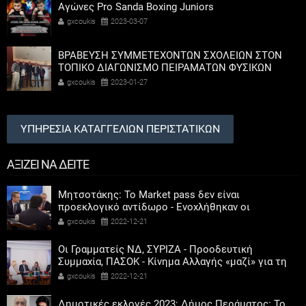
Αγώνες Pro Sanda Boxing Juniors
gxcoukis
2023-03-07
ΒΡΑΒΕΥΣΗ ΣΥΜΜΕΤΕΧΟΝΤΩΝ ΣΧΟΛΕΙΩΝ ΣΤΟΝ
ΤΟΠΙΚΟ ΔΙΑΓΩΝΙΣΜΟ ΠΕΙΡΑΜΑΤΩΝ ΦΥΣΙΚΩΝ
ΕΠΙΣΤΗΜΩΝ
gxcoukis
2023-01-27
ΥΠΗΡΕΣΙΑ ΚΑΤΑΓΓΕΛΙΩΝ ΠΕΡΙΣΤΑΤΙΚΩΝ
ΑΞΙΖΕΙ ΝΑ ΔΕΙΤΕ
Μητσοτάκης: Το Market pass δεν είναι
προεκλογικό αντίδωρο - Ενοχλήθηκαν οι
αριστεροί του χαβιαριού
gxcoukis
2022-12-21
Οι Γραμματείς ΝΔ, ΣΥΡΙΖΑ - Προοδευτική
Συμμαχία, ΠΑΣΟΚ - Κίνημα Αλλαγής «μαζί» για τη
συμμετοχή των γυναικών στην πολιτική
gxcoukis
2022-12-21
Δημοτικές εκλογές 2023: Δήμος Περάματος: Το