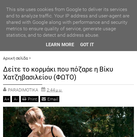
ΑΥΤΟΔΙΟΙΚΗΣΗ
This site uses cookies from Google to deliver its services
and to analyze traffic. Your IP address and user-agent are
shared with Google along with performance and security
ΠΟΛΙΤΙΚΗ
metrics to ensure quality of service, generate usage
statistics, and to detect and address abuse.
ΟΙΚΟΝΟΜΙΑ
ΒΡΑΒΕΥΣΗ ΣΥΜΜΕΤΕΧΟΝΤΩΝ ΣΧΟΛΕΙΩΝ ΣΤΟΝ ΤΟΠΙΚΟ
LEARN MORE
GOT IT
ΔΙΑΓΩΝΙΣΜΟ ΠΕΙΡΑΜΑΤΩΝ ΦΥΣΙΚΩΝ ΕΠΙΣΤΗΜΩΝ
LIFESTYLE
Αρχική σελίδα
LIFESTYLE
Δείτε το κορμάκι που πόζαρε η Βίκυ Χατζηβασιλείου (ΦΩΤΟ)
Δείτε το κορμάκι που πόζαρε η Βίκυ
ΓΕΓΟΝΟΤΑ
Χατζηβασιλείου (ΦΩΤΟ)
ΠΟΛΙΤ. ΒΗΜΑ
PARADIMOTIKA
2:44 μ.μ.
A
+
A
-
Print
Email