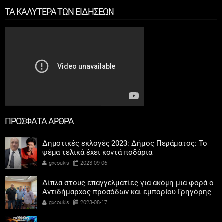
ΤΑ ΚΑΛΥΤΕΡΑ ΤΩΝ ΕΙΔΗΣΕΩΝ
ΠΡΟΣΦΑΤΑ ΑΡΘΡΑ
Δημοτικές εκλογές 2023: Δήμος Περάματος: Το
ψέμα τελικά έχει κοντά ποδάρια
gxcoukis
2023-09-06
Δίπλα στους επαγγελματίες για ακόμη μια φορά ο
Αντιδήμαρχος προσόδων και εμπορίου Γρηγόρης
Καψοκόλης
gxcoukis
2023-08-17