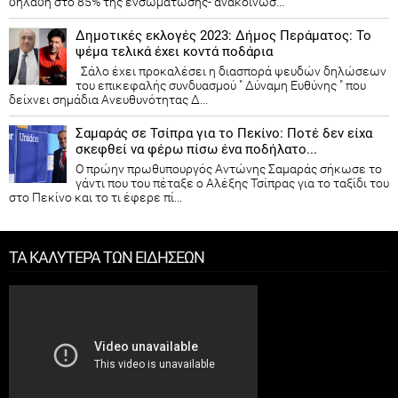
δηλαδή στο 85% της ενσωμάτωσης- ανακοίνωσ...
Δημοτικές εκλογές 2023: Δήμος Περάματος: Το
ψέμα τελικά έχει κοντά ποδάρια
Σάλο έχει προκαλέσει η διασπορά ψευδών δηλώσεων
του επικεφαλής συνδυασμού " Δύναμη Ευθύνης " που
δείχνει σημάδια Ανευθυνότητας Δ...
Σαμαράς σε Τσίπρα για το Πεκίνο: Ποτέ δεν είχα
σκεφθεί να φέρω πίσω ένα ποδήλατο...
Ο πρώην πρωθυπουργός Αντώνης Σαμαράς σήκωσε το
γάντι που του πέταξε ο Αλέξης Τσίπρας για το ταξίδι του
στο Πεκίνο και το τι έφερε πί...
ΤΑ ΚΑΛΥΤΕΡΑ ΤΩΝ ΕΙΔΗΣΕΩΝ