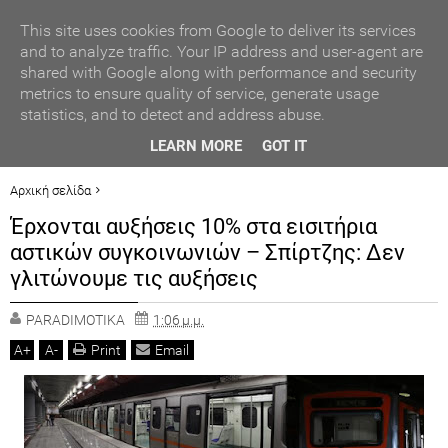
ΑΥΤΟΔΙΟΙΚΗΣΗ
This site uses cookies from Google to deliver its services
and to analyze traffic. Your IP address and user-agent are
shared with Google along with performance and security
ΠΟΛΙΤΙΚΗ
metrics to ensure quality of service, generate usage
statistics, and to detect and address abuse.
ΟΙΚΟΝΟΜΙΑ
ΒΡΑΒΕΥΣΗ ΣΥΜΜΕΤΕΧΟΝΤΩΝ ΣΧΟΛΕΙΩΝ ΣΤΟΝ ΤΟΠΙΚΟ
LEARN MORE
GOT IT
ΔΙΑΓΩΝΙΣΜΟ ΠΕΙΡΑΜΑΤΩΝ ΦΥΣΙΚΩΝ ΕΠΙΣΤΗΜΩΝ
LIFESTYLE
Αρχική σελίδα
ΕΛΛΑΔΑ
Έρχονται αυξήσεις 10% στα εισιτήρια
ΓΕΓΟΝΟΤΑ
Έρχονται αυξήσεις 10% στα εισιτήρια αστικών συγκοινωνιών – Σπίρτζης:
αστικών συγκοινωνιών – Σπίρτζης: Δεν
Δεν γλιτώνουμε τις αυξήσεις
ΠΟΛΙΤ. ΒΗΜΑ
γλιτώνουμε τις αυξήσεις
PARADIMOTIKA
1:06 μ.μ.
A
+
A
-
Print
Email