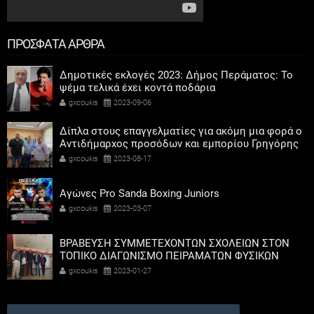
ΠΡΟΣΦΑΤΑ ΑΡΘΡΑ
Δημοτικές εκλογές 2023: Δήμος Περάματος: Το
ψέμα τελικά έχει κοντά ποδάρια
gxcoukis
2023-09-06
Δίπλα στους επαγγελματίες για ακόμη μια φορά ο
Αντιδήμαρχος προσόδων και εμπορίου Γρηγόρης
Καψοκόλης
gxcoukis
2023-08-17
Αγώνες Pro Sanda Boxing Juniors
gxcoukis
2023-03-07
ΒΡΑΒΕΥΣΗ ΣΥΜΜΕΤΕΧΟΝΤΩΝ ΣΧΟΛΕΙΩΝ ΣΤΟΝ
ΤΟΠΙΚΟ ΔΙΑΓΩΝΙΣΜΟ ΠΕΙΡΑΜΑΤΩΝ ΦΥΣΙΚΩΝ
ΕΠΙΣΤΗΜΩΝ
gxcoukis
2023-01-27