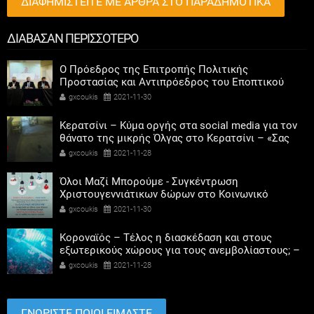
ΔΙΑΦΗΜΙΣΤΕΙΤΕ ΜΕ ΑΡΘΡΑ ΣΤΟ ΠΑΡΑΔΗΜΟΤΙΚΑ
ΔΙΑΒΑΣΑΝ ΠΕΡΙΣΣΟΤΕΡΟ
Ο Πρόεδρος της Επιτροπής Πολιτικής
Προστασίας και Αντιπρόεδρος του Εποπτικού
Συμβουλίου της ΚΕΔΕ, Πρόεδρος του ΣΠΑΠ και
gxcoukis
2021-11-30
Αντιδήμαρχος Πεντέλης Βλάσσης Σιώμος
συμμετείχε με εισήγηση στην υβριδική εκδήλωση
Κερατσίνι – Κύμα οργής στα social media για τον
που διοργάνωσε η Περιφέρεια Αττικής με τις
θάνατο της μικρής Όλγας στο Κερατσίνι – «Σας
Εθελοντικές Οργανώσεις Πολιτικής Προστασίας
σιχάθηκε η ψυχή μου»
gxcoukis
2021-11-28
της Αττικής.
Όλοι Μαζί Μπορούμε - Συγκέντρωση
Χριστουγεννιάτικων δώρων στο Κοινωνικό
Παντοπωλείο του Δήμου Μαρκοπούλου
gxcoukis
2021-11-30
Μεσογαίας
Κοροναϊός – Τέλος η διασκέδαση και στους
εξωτερικούς χώρους για τους ανεμβολίαστους; –
Ποια νέα μέτρα φέρνει η μετάλλαξη Όμικρον
gxcoukis
2021-11-28
ΓΝΩΡΙΣΤΕ ΠΟΙΟΙ ΕΙΜΑΣΤΕ