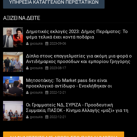
ΥΠΗΡΕΣΙΑ ΚΑΤΑΓΓΕΛΙΩΝ ΠΕΡΙΣΤΑΤΙΚΩΝ
ΑΞΙΖΕΙ ΝΑ ΔΕΙΤΕ
Δημοτικές εκλογές 2023: Δήμος Περάματος: Το
ψέμα τελικά έχει κοντά ποδάρια
gxcoukis
2023-09-06
Δίπλα στους επαγγελματίες για ακόμη μια φορά ο
Αντιδήμαρχος προσόδων και εμπορίου Γρηγόρης
Καψοκόλης
gxcoukis
2023-08-17
Μητσοτάκης: Το Market pass δεν είναι
προεκλογικό αντίδωρο - Ενοχλήθηκαν οι
αριστεροί του χαβιαριού
gxcoukis
2022-12-21
Οι Γραμματείς ΝΔ, ΣΥΡΙΖΑ - Προοδευτική
Συμμαχία, ΠΑΣΟΚ - Κίνημα Αλλαγής «μαζί» για τη
συμμετοχή των γυναικών στην πολιτική
gxcoukis
2022-12-21