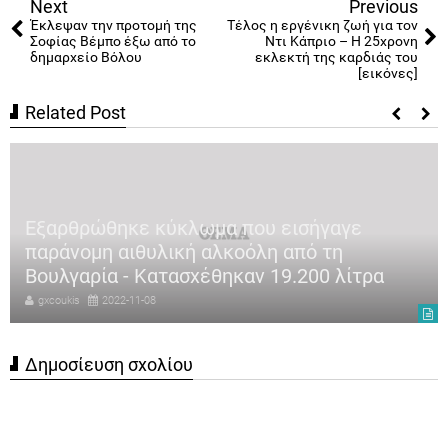
Next
Previous
Έκλεψαν την προτομή της
Τέλος η εργένικη ζωή για τον
Σοφίας Βέμπο έξω από το
Ντι Κάπριο – Η 25χρονη
δημαρχείο Βόλου
εκλεκτή της καρδιάς του
[εικόνες]
Related Post
Εξαρθρώθηκε κύκλωμα που εισήγαγε
παράνομη αιθυλική αλκοόλη από τη
Βουλγαρία - Κατασχέθηκαν 19.200 λίτρα
gxcoukis
2022-11-08
Δημοσίευση σχολίου