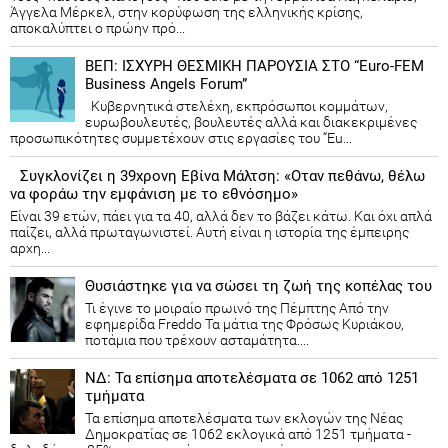
Άγγελα Μέρκελ, στην κορύφωση της ελληνικής κρίσης,
αποκαλύπτει ο πρώην πρό...
ΒΕΠ: ΙΣΧΥΡΗ ΘΕΣΜΙΚΗ ΠΑΡΟΥΣΙΑ ΣΤΟ “Euro-FEM
Business Angels Forum”
Κυβερνητικά στελέχη, εκπρόσωποι κομμάτων,
ευρωβουλευτές, βουλευτές αλλά και διακεκριμένες
προσωπικότητες συμμετέχουν στις εργασίες του “Eu...
Συγκλονίζει η 39χρονη Εβίνα Μάλτση: «Οταν πεθάνω, θέλω
να φοράω την εμφάνιση με το εθνόσημο»
Είναι 39 ετών, πάει για τα 40, αλλά δεν το βάζει κάτω. Και όχι απλά
παίζει, αλλά πρωταγωνιστεί. Αυτή είναι η ιστορία της έμπειρης
αρχη...
Θυσιάστηκε για να σώσει τη ζωή της κοπέλας του
Τι έγινε το μοιραίο πρωινό της Πέμπτης Από την
εφημερίδα Freddo Τα μάτια της Φρόσως Κυριάκου,
ποτάμια που τρέχουν ασταμάτητα....
ΝΔ: Τα επίσημα αποτελέσματα σε 1062 από 1251
τμήματα
Τα επίσημα αποτελέσματα των εκλογών της Νέας
Δημοκρατίας​ σε 1062 εκλογικά από 1251 τμήματα -