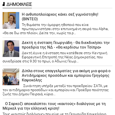
ΔΗΜΟΦΙΛΕΙΣ
Η ανθυποπλοίαρχος κάνει σεξ γυμνόστηθη!
(ΒΙΝΤΕΟ)
Τη θυμάστε την όμορφη ηθοποιό που είχε
πρωταγωνιστήσει στην επιτυχημένη σειρά του Alpha,
«Θα σε δω στο πλοίο»; Δείτε την, χωρίς τα ρ...
Δεκτή η ένσταση Γεωργιάδη - Θα διεκδικήσει την
προεδρία της ΝΔ - «Θα κερδίσω τον Τσίπρα»
Δεκτή έγινε η ένσταση που κατέθεσε στην Κεντρική
Εφορευτική Επιτροπή της Νέας Δημοκρατίας, που
συνεδρίασε στις 9.30 το πρωί, ο Άδωνις Γεωρ...
Δίπλα στους επαγγελματίες για ακόμη μια φορά ο
Αντιδήμαρχος προσόδων και εμπορίου Γρηγόρης
Καψοκόλης
Συνάντηση υπήρξε μεταξύ του προεδρείου ΣΑΤΑ, με
τον αντιδήμαρχο προσόδων και εμπορίου και Προέδρο ποιότητας
ζωής του Δήμου Πειραιά, κύριο...
Ο Σαρκοζί αποκαλύπτει τους «καυτούς» διαλόγους με τη
Μέρκελ για την ελληνική κρίση!
Τους «καυτούς διαλόγους» που είχε με τη Γερμανίδα Καγκελάριο,