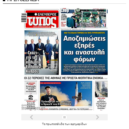
Τα
πρωτοσέλιδα
των
εφημερίδων