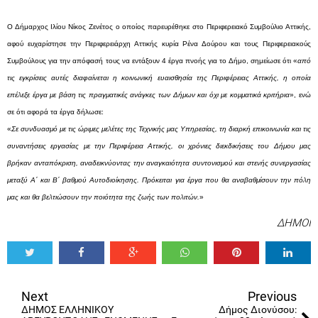
Ο Δήμαρχος Ιλίου Νίκος Ζενέτος ο οποίος παρευρέθηκε στο Περιφερειακό Συμβούλιο Αττικής,
αφού ευχαρίστησε την Περιφερειάρχη Αττικής κυρία Ρένα Δούρου και τους Περιφερειακούς
Συμβούλους για την απόφασή τους να εντάξουν 4 έργα πνοής για το Δήμο, σημείωσε ότι «
από
τις εγκρίσεις αυτές διαφαίνεται η κοινωνική ευαισθησία της Περιφέρειας Αττικής, η οποία
επέλεξε έργα με βάση τις πραγματικές ανάγκες των Δήμων και όχι με κομματικά κριτήρια
», ενώ
σε ότι αφορά τα έργα δήλωσε:
«
Σε συνδυασμό με τις ώριμες μελέτες της Τεχνικής μας Υπηρεσίας, τη διαρκή επικοινωνία και τις
συναντήσεις εργασίας με την Περιφέρεια Αττικής, οι χρόνιες διεκδικήσεις του Δήμου μας
βρήκαν ανταπόκριση, αναδεικνύοντας την αναγκαιότητα συντονισμού και στενής συνεργασίας
μεταξύ Α΄ και Β΄ βαθμού Αυτοδιοίκησης. Πρόκειται για έργα που θα αναβαθμίσουν την πόλη
μας και θα βελτιώσουν την ποιότητα της ζωής των πολιτών.
»
ΔΗΜΟΙ
Tweet
Share
Share
Share
Share
Share
0
Next
Previous
ΔΗΜΟΣ ΕΛΛΗΝΙΚΟΥ
Δήμος Διονύσου: