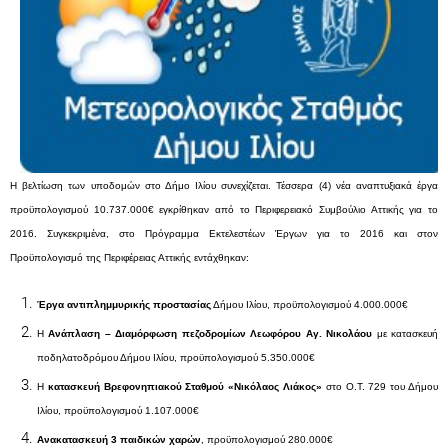
Η βελτίωση των υποδομών στο Δήμο Ιλίου συνεχίζεται. Τέσσερα (4) νέα αναπτυξιακά έργα
προϋπολογισμού 10.737.000€ εγκρίθηκαν από το Περιφερειακό Συμβούλιο Αττικής για το
2016. Συγκεκριμένα, στο Πρόγραμμα Εκτελεστέων Έργων για το 2016 και στον
Προϋπολογισμό της Περιφέρειας Αττικής εντάχθηκαν:
Έργα αντιπλημμυρικής προστασίας
Δήμου Ιλίου, προϋπολογισμού 4.000.000€
Η
Ανάπλαση – Διαμόρφωση πεζοδρομίων Λεωφόρου Αγ. Νικολάου
με κατασκευή
ποδηλατοδρόμου Δήμου Ιλίου, προϋπολογισμού 5.350.000€
Η
κατασκευή Βρεφονηπιακού Σταθμού «Νικόλαος Λιάκος»
στο Ο.Τ. 729 του Δήμου
Ιλίου, προϋπολογισμού 1.107.000€
Ανακατασκευή 3 παιδικών χαρών
, προϋπολογισμού 280.000€