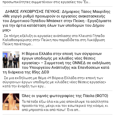
προσωπικότητες συμμετέχουν στις εργασίες του “Eu...
ΔΗΜΟΣ ΛΥΚΟΒΡΥΣΗΣ ΠΕΥΚΗΣ: Δήμαρχος Τάσος Μαυρίδης
«Με γοργό ρυθμό προχωρούν οι εργασίες ανακατασκευής
του Δημοτικού Γηπέδου Μπάσκετ στην Πεύκη - Εργαζόμαστε
για την άρτια κατάσταση όλων των υποδομών του Δήμου
μας»
Σε πλήρη εξέλιξη οι εργασίες ανάπλασης στο Κλειστό Γήπεδο
Καλαθοσφαίρισης στην Πεύκη που παραδίδεται στη Λυκόβρυση
Πεύκη πανέτοιμο...
Η Βόρεια Ελλάδα στην εποχή των σύγχρονων
έργων υποδομής με χιλιάδες νέες θέσεις
εργασίας» – Συμμετοχή της ΟΝΝΕΔ σε εκδήλωση
του Υπουργείου Ανάπτυξης και Επενδύσεων κατά
τη διάρκεια της 85ης ΔΕΘ
Σε μια εκδήλωση με θέμα «Η Βόρεια Ελλάδα στην εποχή των
σύγχρονων έργων υποδομής με χιλιάδες νέες θέσεις εργασίας»
κατά την έναρξη των εργ...
Όλες οι γυμνές φωτογραφίες της Πάολα (ΦΩΤΟ)
Τα πέταξε έξω όλα και μας αποκάλυψε τα ασύλληπτα
προσόντα της, μέχρι και τον εσωτερικό της κόσμο, κι
από μπροστά και από πίσω! Ένα απ...