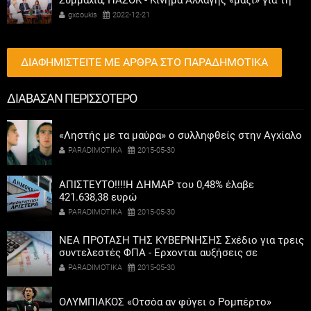
Συμμαχία, ΠΑΣΟΚ - Κίνημα Αλλαγής «μαζί» για τη
συμμετοχή των γυναικών στην πολιτική
gxcoukis
2022-12-21
ΔΙΑΦΗΜΙΣΤΕΙΤΕ ΜΕ ΑΡΘΡΑ ΣΤΟ ΠΑΡΑΔΗΜΟΤΙΚΑ
ΔΙΑΒΑΣΑΝ ΠΕΡΙΣΣΟΤΕΡΟ
«Ληστής με τα μαύρα» ο συλληφθείς στην Αγχίαλο
PARADIMOTIKA
2015-05-30
ΑΠΙΣΤΕΥΤΟ!!!!Η ΔΗΜΑΡ του 0,48% έλαβε
421.638,38 ευρώ
PARADIMOTIKA
2015-05-30
ΝΕΑ ΠΡΟΤΑΣΗ ΤΗΣ ΚΥΒΕΡΝΗΣΗΣ Σχέδιο για τρεις
συντελεστές ΦΠΑ - Ερχονται αυξήσεις σε
προϊόντα και υπηρεσίες
PARADIMOTIKA
2015-05-30
ΟΛΥΜΠΙΑΚΟΣ «Οτσόα αν φύγει ο Ρομπέρτο»