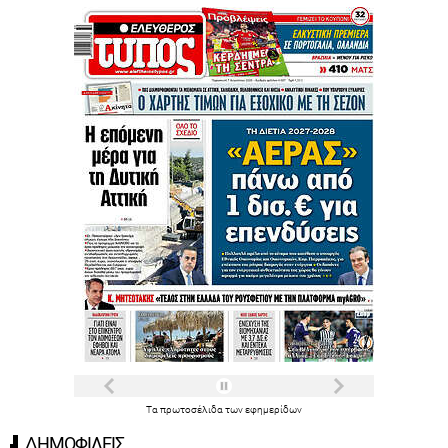
Τα
πρωτοσέλιδα
των
εφημερίδων
ΔΗΜΟΦΙΛΕΙΣ