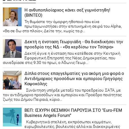
Η ανθυποπλοίαρχος κάνει σεξ γυμνόστηθη!
(ΒΙΝΤΕΟ)
Τη θυμάστε την όμορφη ηθοποιό που είχε
πρωταγωνιστήσει στην επιτυχημένη σειρά του Alpha,
«Θα σε δω στο πλοίο»; Δείτε την, χωρίς τα ρ...
Δεκτή η ένσταση Γεωργιάδη - Θα διεκδικήσει την
προεδρία της ΝΔ - «Θα κερδίσω τον Τσίπρα»
Δεκτή έγινε η ένσταση που κατέθεσε στην Κεντρική
Εφορευτική Επιτροπή της Νέας Δημοκρατίας, που
συνεδρίασε στις 9.30 το πρωί, ο Άδωνις Γεωρ...
Δίπλα στους επαγγελματίες για ακόμη μια φορά ο
Αντιδήμαρχος προσόδων και εμπορίου Γρηγόρης
Καψοκόλης
Συνάντηση υπήρξε μεταξύ του προεδρείου ΣΑΤΑ, με
τον αντιδήμαρχο προσόδων και εμπορίου και Προέδρο ποιότητας
ζωής του Δήμου Πειραιά, κύριο...
ΒΕΠ: ΙΣΧΥΡΗ ΘΕΣΜΙΚΗ ΠΑΡΟΥΣΙΑ ΣΤΟ “Euro-FEM
Business Angels Forum”
Κυβερνητικά στελέχη, εκπρόσωποι κομμάτων,
ευρωβουλευτές, βουλευτές αλλά και διακεκριμένες