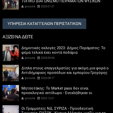
ΤΟΠΙΚΟ ΔΙΑΓΩΝΙΣΜΟ ΠΕΙΡΑΜΑΤΩΝ ΦΥΣΙΚΩΝ
ΕΠΙΣΤΗΜΩΝ
gxcoukis
2023-01-27
ΥΠΗΡΕΣΙΑ ΚΑΤΑΓΓΕΛΙΩΝ ΠΕΡΙΣΤΑΤΙΚΩΝ
ΑΞΙΖΕΙ ΝΑ ΔΕΙΤΕ
Δημοτικές εκλογές 2023: Δήμος Περάματος: Το
ψέμα τελικά έχει κοντά ποδάρια
gxcoukis
2023-09-06
Δίπλα στους επαγγελματίες για ακόμη μια φορά ο
Αντιδήμαρχος προσόδων και εμπορίου Γρηγόρης
Καψοκόλης
gxcoukis
2023-08-17
Μητσοτάκης: Το Market pass δεν είναι
προεκλογικό αντίδωρο - Ενοχλήθηκαν οι
αριστεροί του χαβιαριού
gxcoukis
2022-12-21
Οι Γραμματείς ΝΔ, ΣΥΡΙΖΑ - Προοδευτική