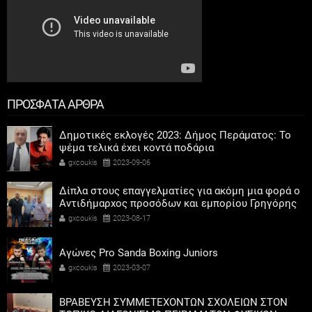
ΠΡΟΣΦΑΤΑ ΑΡΘΡΑ
Δημοτικές εκλογές 2023: Δήμος Περάματος: Το
ψέμα τελικά έχει κοντά ποδάρια
gxcoukis
2023-09-06
Δίπλα στους επαγγελματίες για ακόμη μια φορά ο
Αντιδήμαρχος προσόδων και εμπορίου Γρηγόρης
Καψοκόλης
gxcoukis
2023-08-17
Αγώνες Pro Sanda Boxing Juniors
gxcoukis
2023-03-07
ΒΡΑΒΕΥΣΗ ΣΥΜΜΕΤΕΧΟΝΤΩΝ ΣΧΟΛΕΙΩΝ ΣΤΟΝ