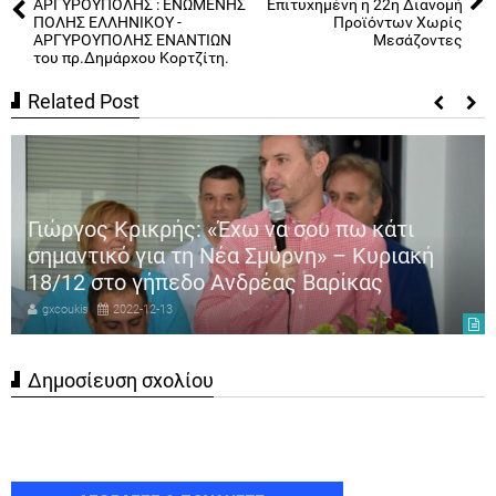
ΑΡΓΥΡΟΥΠΟΛΗΣ : ΕΝΩΜΕΝΗΣ
Επιτυχημένη η 22η Διανομή
ΠΟΛΗΣ ΕΛΛΗΝΙΚΟΥ -
Προϊόντων Χωρίς
ΑΡΓΥΡΟΥΠΟΛΗΣ ENANΤΙΩΝ
Μεσάζοντες
του πρ.Δημάρχου Κορτζίτη.
Related Post
Γιώργος Κρικρής: «Έχω να σου πω κάτι
σημαντικό για τη Νέα Σμύρνη» – Κυριακή
18/12 στο γήπεδο Ανδρέας Βαρίκας
gxcoukis
2022-12-13
Δημοσίευση σχολίου