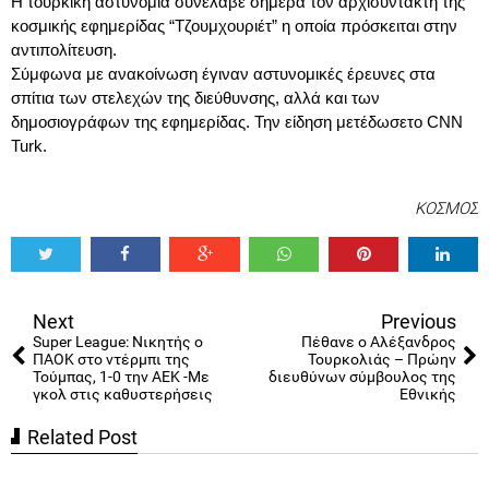
Η τουρκική αστυνομία συνέλαβε σήμερα τον αρχισυντάκτη της
κοσμικής εφημερίδας “Τζουμχουριέτ” η οποία πρόσκειται στην
αντιπολίτευση.
Σύμφωνα με ανακοίνωση έγιναν αστυνομικές έρευνες στα
σπίτια των στελεχών της διεύθυνσης, αλλά και των
δημοσιογράφων της εφημερίδας. Την είδηση μετέδωσετο CNN
Turk.
ΚΟΣΜΟΣ
Tweet
Share
Share
Share
Share
Share
0
Next
Previous
Super League: Νικητής ο
Πέθανε ο Αλέξανδρος
ΠΑΟΚ στο ντέρμπι της
Τουρκολιάς – Πρώην
Τούμπας, 1-0 την ΑΕΚ -Με
διευθύνων σύμβουλος της
γκολ στις καθυστερήσεις
Εθνικής
Related Post