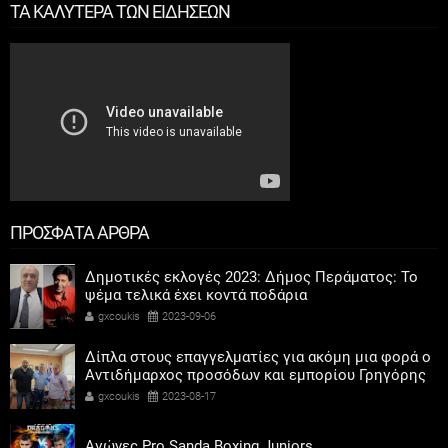
ΤΑ ΚΑΛΥΤΕΡΑ ΤΩΝ ΕΙΔΗΣΕΩΝ
ΠΡΟΣΦΑΤΑ ΑΡΘΡΑ
Δημοτικές εκλογές 2023: Δήμος Περάματος: Το
ψέμα τελικά έχει κοντά ποδάρια
gxcoukis
2023-09-06
Δίπλα στους επαγγελματίες για ακόμη μια φορά ο
Αντιδήμαρχος προσόδων και εμπορίου Γρηγόρης
Καψοκόλης
gxcoukis
2023-08-17
Αγώνες Pro Sanda Boxing Juniors