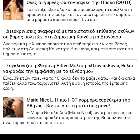
Όλες οι γυμνές φωτογραφίες της Πάολα (ΦΩΤΟ)
Τα πέταξε έξω όλα και μας αποκάλυψε τα ασύλληπτα
προσόντα της, μέχρι και τον εσωτερικό της κόσμο, κι
από μπροστά και από πίσω! Ένα απ...
Διευκρινίσεις αναφορικά με περιστατικό επίθεσης σκύλων
σε βάρος πολιτών, στη Δημοτική Κοινότητα Διονύσου
Αναφορικά με λυπηρό περιστατικό επίθεσης σκύλων σε βάρος
πολιτών στη Δημοτική Κοινότητα Διονύσου, και μετά από σχετικά
δημοσιεύματα, ο ...
Συγκλονίζει η 39χρονη Εβίνα Μάλτση: «Οταν πεθάνω, θέλω
να φοράω την εμφάνιση με το εθνόσημο»
Είναι 39 ετών, πάει για τα 40, αλλά δεν το βάζει κάτω. Και όχι απλά
παίζει, αλλά πρωταγωνιστεί. Αυτή είναι η ιστορία της έμπειρης
αρχη...
Maria Nicol… Η πιο HOT κορμάρα χορεύτρια της
Αθήνας - βίντεο για τα μάτια σας μόνο!
Η Μαρία Νικολαϊδου (Maria Nicol) είναι μία από τις πιο
sexy και προκλητικές χορεύτριες της Θεσσαλονίκης,
ενώ χαρακτηρίζεται από τα κα...