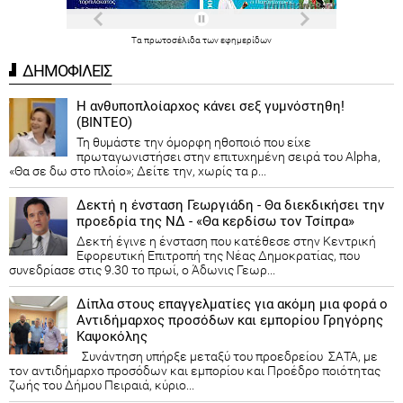
Τα
πρωτοσέλιδα
των
εφημερίδων
ΔΗΜΟΦΙΛΕΙΣ
Η ανθυποπλοίαρχος κάνει σεξ γυμνόστηθη!
(ΒΙΝΤΕΟ)
Τη θυμάστε την όμορφη ηθοποιό που είχε
πρωταγωνιστήσει στην επιτυχημένη σειρά του Alpha,
«Θα σε δω στο πλοίο»; Δείτε την, χωρίς τα ρ...
Δεκτή η ένσταση Γεωργιάδη - Θα διεκδικήσει την
προεδρία της ΝΔ - «Θα κερδίσω τον Τσίπρα»
Δεκτή έγινε η ένσταση που κατέθεσε στην Κεντρική
Εφορευτική Επιτροπή της Νέας Δημοκρατίας, που
συνεδρίασε στις 9.30 το πρωί, ο Άδωνις Γεωρ...
Δίπλα στους επαγγελματίες για ακόμη μια φορά ο
Αντιδήμαρχος προσόδων και εμπορίου Γρηγόρης
Καψοκόλης
Συνάντηση υπήρξε μεταξύ του προεδρείου ΣΑΤΑ, με
τον αντιδήμαρχο προσόδων και εμπορίου και Προέδρο ποιότητας
ζωής του Δήμου Πειραιά, κύριο...