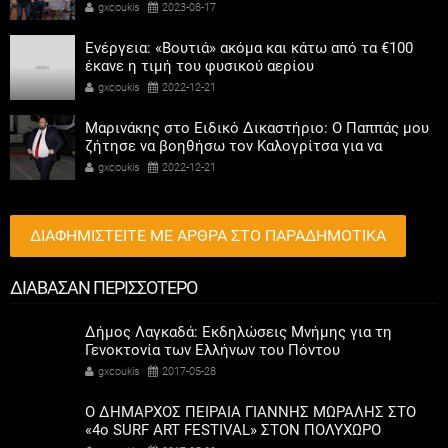
Καψοκόλης
gxcoukis
2023-08-17
Ενέργεια: «Βουτιά» ακόμα και κάτω από τα €100
έκανε η τιμή του φυσικού αερίου
gxcoukis
2022-12-21
Μαρινάκης στο Ειδικό Δικαστήριο: Ο Παππάς μου
ζήτησε να βοηθήσω τον Καλογρίτσα για να
αποκτήσει σταθμό ο ΣΥΡΙΖΑ
gxcoukis
2022-12-21
ΔΙΑΦΗΜΙΣΤΕΙΤΕ ΜΕ ΑΡΘΡΑ ΣΤΟ ΠΑΡΑΔΗΜΟΤΙΚΑ
ΔΙΑΒΑΣΑΝ ΠΕΡΙΣΣΟΤΕΡΟ
Δήμος Λαγκαδά: Εκδηλώσεις Μνήμης για τη
Γενοκτονία των Ελλήνων του Πόντου
gxcoukis
2017-05-28
Ο ΔΗΜΑΡΧΟΣ ΠΕΙΡΑΙΑ ΓΙΑΝΝΗΣ ΜΩΡΑΛΗΣ ΣΤΟ
«4o SURF ART FESTIVAL» ΣΤΟΝ ΠΟΛΥΧΩΡΟ