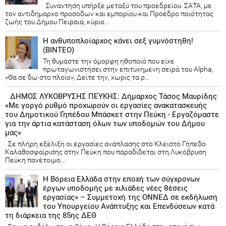
Συνάντηση υπήρξε μεταξύ του προεδρείου ΣΑΤΑ, με
τον αντιδήμαρχο προσόδων και εμπορίου και Προέδρο ποιότητας
ζωής του Δήμου Πειραιά, κύριο...
Η ανθυποπλοίαρχος κάνει σεξ γυμνόστηθη!
(ΒΙΝΤΕΟ)
Τη θυμάστε την όμορφη ηθοποιό που είχε
πρωταγωνιστήσει στην επιτυχημένη σειρά του Alpha,
«Θα σε δω στο πλοίο»; Δείτε την, χωρίς τα ρ...
ΔΗΜΟΣ ΛΥΚΟΒΡΥΣΗΣ ΠΕΥΚΗΣ: Δήμαρχος Τάσος Μαυρίδης
«Με γοργό ρυθμό προχωρούν οι εργασίες ανακατασκευής
του Δημοτικού Γηπέδου Μπάσκετ στην Πεύκη - Εργαζόμαστε
για την άρτια κατάσταση όλων των υποδομών του Δήμου
μας»
Σε πλήρη εξέλιξη οι εργασίες ανάπλασης στο Κλειστό Γήπεδο
Καλαθοσφαίρισης στην Πεύκη που παραδίδεται στη Λυκόβρυση
Πεύκη πανέτοιμο...
Η Βόρεια Ελλάδα στην εποχή των σύγχρονων
έργων υποδομής με χιλιάδες νέες θέσεις
εργασίας» – Συμμετοχή της ΟΝΝΕΔ σε εκδήλωση
του Υπουργείου Ανάπτυξης και Επενδύσεων κατά
τη διάρκεια της 85ης ΔΕΘ