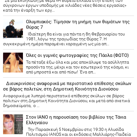
Σε μια εκδήλωση με θέμα «Η Βόρεια Ελλάδα στην εποχή των
σύγχρονων έργων υποδομής με χιλιάδες νέες θέσεις εργασίας»
κατά την έναρξη των εργ...
Ολυμπιακός: Τίμησαν τη μνήμη των θυμάτων της
Θύρας 7
Ιδιαίτερη θα είναι για πάντα η 8η Φεβρουαρίου του
1981, λόγω της τραγωδίας της Θύρας 7. Η
συγκεκριμένη ημέρα παραμένει χαραγμένη ως μία απ...
Όλες οι γυμνές φωτογραφίες της Πάολα (ΦΩΤΟ)
Τα πέταξε έξω όλα και μας αποκάλυψε τα ασύλληπτα
προσόντα της, μέχρι και τον εσωτερικό της κόσμο, κι
από μπροστά και από πίσω! Ένα απ...
Διευκρινίσεις αναφορικά με περιστατικό επίθεσης σκύλων
σε βάρος πολιτών, στη Δημοτική Κοινότητα Διονύσου
Αναφορικά με λυπηρό περιστατικό επίθεσης σκύλων σε βάρος
πολιτών στη Δημοτική Κοινότητα Διονύσου, και μετά από σχετικά
δημοσιεύματα, ο ...
Στον ΙΑΝΟ η παρουσίαση του βιβλίου της Τάνια
Ελληναίου
Την Παρασκευή 5 Νοεμβρίου στις 19:30 η Αλυσίδα
Πολιτισμού IANOS και οι εκδόσεις Μαλλιάρης-Παιδεία