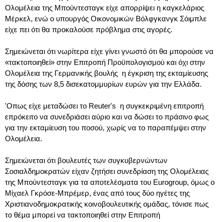
Ολομέλεια της Μπούντεσταγκ είχε απορρίψει η καγκελάριος
Μέρκελ, ενώ ο υπουργός Οικονομικών Βόλφγκανγκ Σόιμπλε
είχε πει ότι θα προκαλούσε πρόβλημα στις αγορές.
Σημειώνεται ότι νωρίτερα είχε γίνει γνωστό ότι θα μπορούσε να
«τακτοποιηθεί» στην Επιτροπή Προϋπολογισμού και όχι στην
Ολομέλεια της Γερμανικής βουλής η έγκριση της εκταμίευσης
της δόσης των 8,5 δισεκατομμυρίων ευρών για την Ελλάδα.
'Οπως είχε μεταδώσει το Reuter's η συγκεκριμένη επιτροπή
επρόκειτο να συνεδριάσει αύριο και να δώσει το πράσινο φως
για την εκταμίευση του ποσού, χωρίς να το παραπέμψει στην
Ολομέλεια.
Σημειώνεται ότι βουλευτές των συγκυβερνώντων
Σοσιαλδημοκρατών είχαν ζητήσει συνεδρίαση της Ολομέλειας
της Μπούντεσταγκ για τα αποτελέσματα του Eurogroup, όμως ο
Μίχαελ Γκρόσε-Μπρέμερ, ένας από τους δύο ηγέτες της
Χριστιανοδημοκρατικής κοινοβουλευτικής ομάδας, τόνισε πως
το θέμα μπορεί να τακτοποιηθεί στην Επιτροπή