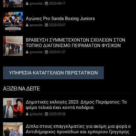
Καψοκόλης
gxcoukis
2023-08-17
Αγώνες Pro Sanda Boxing Juniors
gxcoukis
2023-03-07
ΒΡΑΒΕΥΣΗ ΣΥΜΜΕΤΕΧΟΝΤΩΝ ΣΧΟΛΕΙΩΝ ΣΤΟΝ
ΤΟΠΙΚΟ ΔΙΑΓΩΝΙΣΜΟ ΠΕΙΡΑΜΑΤΩΝ ΦΥΣΙΚΩΝ
ΕΠΙΣΤΗΜΩΝ
gxcoukis
2023-01-27
ΥΠΗΡΕΣΙΑ ΚΑΤΑΓΓΕΛΙΩΝ ΠΕΡΙΣΤΑΤΙΚΩΝ
ΑΞΙΖΕΙ ΝΑ ΔΕΙΤΕ
Δημοτικές εκλογές 2023: Δήμος Περάματος: Το
ψέμα τελικά έχει κοντά ποδάρια
gxcoukis
2023-09-06
Δίπλα στους επαγγελματίες για ακόμη μια φορά ο
Αντιδήμαρχος προσόδων και εμπορίου Γρηγόρης