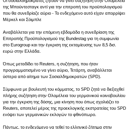
Οι σοσιαλδημοκράτες ζητούν να γίνει συζήτηση στην Ολομέλεια
της Μπούντεσταγκ αντί για την επιτροπή του προϋπολογισμού
που θα συνεδρίαζε αύριο - Το ενδεχόμενο αυτό είχαν απορρίψει
Μέρκελ και Σόιμπλε
Αναβάλλεται για την επόμενη εβδομάδα η συνεδρίαση της
Επιτροπής Προϋπολογισμού της Bundestag για τη συμφωνία
στο Eurogroup και την έγκριση της εκταμίευσης των 8,5 δισ.
ευρώ στην Ελλάδα.
Όπως μεταδίδει το Reuters, η συζήτηση, που ήταν
προγραμματισμένο να γίνει αύριο, Τετάρτη, αναβάλλεται
ύστερα από αίτημα των Σοσιαλδημοκρατών (SPD).
Σύμφωνα με βουλευτή του κόμματος, το SPD ζητά να διεξαχθεί
πλήρης συζήτηση στην Ολομέλεια του γερμανικού κοινοβουλίου
για την έγκριση της δόσης, μια κίνηση που όπως σχολιάζει το
Reuters, αποτελεί μέρος της προεκλογικής εκστρατείας του SPD
ενόψει των γερμανικών εκλογών το φθινόπωρο.
Πάντως, το ενδεχόμενο να τεθεί το ελληνικό ζήτημα στην