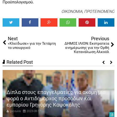
Προϋπολογισμού.
ΟΙΚΟΝΟΜΙΑ
,
ΠΡΟΤΕΙΝΟΜΕΝΟ
Tweet
Share
Share
Share
Share
Share
0
Next
Previous
«Κλείδωσε» για την Τετάρτη
ΔΗΜΟΣ ΙΛΙΟΝ: Εκστρατεία
το υπουργικό
ενημέρωσης για την Ορθή
Κατανάλωση Αλκοόλ
Related Post
Δίπλα στους επαγγελματίες για ακόμη μια
φορά ο Αντιδήμαρχος προσόδων και
εμπορίου Γρηγόρης Καψοκόλης
gxcoukis
2023-08-17