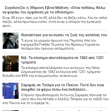
Συγκλονίζει η 39χρονη Εβίνα Μάλτση: «Οταν πεθάνω, θέλω
να φοράω την εμφάνιση με το εθνόσημο»
Είναι 39 ετών, πάει για τα 40, αλλά δεν το βάζει κάτω. Και όχι απλά
παίζει, αλλά πρωταγωνιστεί. Αυτή είναι η ιστορία της έμπειρης
αρχη...
Θυσιάστηκε για να σώσει τη ζωή της κοπέλας του
Τι έγινε το μοιραίο πρωινό της Πέμπτης Από την
εφημερίδα Freddo Τα μάτια της Φρόσως Κυριάκου,
ποτάμια που τρέχουν ασταμάτητα....
ΝΔ: Τα επίσημα αποτελέσματα σε 1062 από 1251
τμήματα
Τα επίσημα αποτελέσματα των εκλογών της Νέας
Δημοκρατίας​ σε 1062 εκλογικά από 1251 τμήματα -
δηλαδή στο 85% της ενσωμάτωσης- ανακοίνωσ...
Σαμαράς σε Τσίπρα για το Πεκίνο: Ποτέ δεν είχα
σκεφθεί να φέρω πίσω ένα ποδήλατο...
Ο πρώην πρωθυπουργός Αντώνης Σαμαράς σήκωσε το
γάντι που του πέταξε ο Αλέξης Τσίπρας για το ταξίδι του
στο Πεκίνο και το τι έφερε πί...