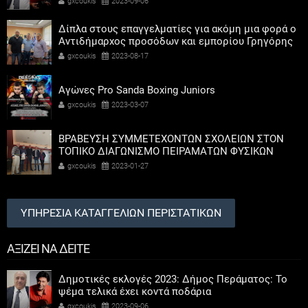
gxcoukis
2023-09-06
Δίπλα στους επαγγελματίες για ακόμη μια φορά ο
Αντιδήμαρχος προσόδων και εμπορίου Γρηγόρης
Καψοκόλης
gxcoukis
2023-08-17
Αγώνες Pro Sanda Boxing Juniors
gxcoukis
2023-03-07
ΒΡΑΒΕΥΣΗ ΣΥΜΜΕΤΕΧΟΝΤΩΝ ΣΧΟΛΕΙΩΝ ΣΤΟΝ
ΤΟΠΙΚΟ ΔΙΑΓΩΝΙΣΜΟ ΠΕΙΡΑΜΑΤΩΝ ΦΥΣΙΚΩΝ
ΕΠΙΣΤΗΜΩΝ
gxcoukis
2023-01-27
ΥΠΗΡΕΣΙΑ ΚΑΤΑΓΓΕΛΙΩΝ ΠΕΡΙΣΤΑΤΙΚΩΝ
ΑΞΙΖΕΙ ΝΑ ΔΕΙΤΕ
Δημοτικές εκλογές 2023: Δήμος Περάματος: Το
ψέμα τελικά έχει κοντά ποδάρια
gxcoukis
2023-09-06