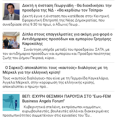
Δεκτή η ένσταση Γεωργιάδη - Θα διεκδικήσει την
προεδρία της ΝΔ - «Θα κερδίσω τον Τσίπρα»
Δεκτή έγινε η ένσταση που κατέθεσε στην Κεντρική
Εφορευτική Επιτροπή της Νέας Δημοκρατίας, που
συνεδρίασε στις 9.30 το πρωί, ο Άδωνις Γεωρ...
Δίπλα στους επαγγελματίες για ακόμη μια φορά ο
Αντιδήμαρχος προσόδων και εμπορίου Γρηγόρης
Καψοκόλης
Συνάντηση υπήρξε μεταξύ του προεδρείου ΣΑΤΑ, με
τον αντιδήμαρχο προσόδων και εμπορίου και Προέδρο ποιότητας
ζωής του Δήμου Πειραιά, κύριο...
Ο Σαρκοζί αποκαλύπτει τους «καυτούς» διαλόγους με τη
Μέρκελ για την ελληνική κρίση!
Τους «καυτούς διαλόγους» που είχε με τη Γερμανίδα Καγκελάριο,
Άγγελα Μέρκελ, στην κορύφωση της ελληνικής κρίσης,
αποκαλύπτει ο πρώην πρό...
ΒΕΠ: ΙΣΧΥΡΗ ΘΕΣΜΙΚΗ ΠΑΡΟΥΣΙΑ ΣΤΟ “Euro-FEM
Business Angels Forum”
Κυβερνητικά στελέχη, εκπρόσωποι κομμάτων,
ευρωβουλευτές, βουλευτές αλλά και διακεκριμένες
προσωπικότητες συμμετέχουν στις εργασίες του “Eu...