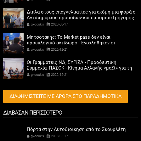
Δίπλα στους επαγγελματίες για ακόμη μια φορά ο
Αντιδήμαρχος προσόδων και εμπορίου Γρηγόρης
Καψοκόλης
gxcoukis
2023-08-17
Μητσοτάκης: Το Market pass δεν είναι
προεκλογικό αντίδωρο - Ενοχλήθηκαν οι
αριστεροί του χαβιαριού
gxcoukis
2022-12-21
Οι Γραμματείς ΝΔ, ΣΥΡΙΖΑ - Προοδευτική
Συμμαχία, ΠΑΣΟΚ - Κίνημα Αλλαγής «μαζί» για τη
συμμετοχή των γυναικών στην πολιτική
gxcoukis
2022-12-21
ΔΙΑΦΗΜΙΣΤΕΙΤΕ ΜΕ ΑΡΘΡΑ ΣΤΟ ΠΑΡΑΔΗΜΟΤΙΚΑ
ΔΙΑΒΑΣΑΝ ΠΕΡΙΣΣΟΤΕΡΟ
Πόρτα στην Αυτοδιοίκηση από το Σκουρλέτη
gxcoukis
2018-05-17