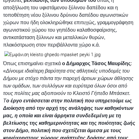
εργασίες
βελτίωσης των υποδομών του
όπως η
αποξήλωση του υφιστάμενου ξύλινου δαπέδου και η
τοποθέτηση νέου ξύλινου δρύινου δαπέδου αγωνιστικών
χώρων που ήδη ολοκληρώθηκε επιτυχώς, γραμμογράφηση
αγωνιστικού χώρου του γηπέδου καλαθοσφαίρισης,
αντικατάσταση ξύλινων και μεταλλικών θυρών,
πλακόστρωση στον περιβάλλοντα χώρο κ.ά.
Όπως επισημαίνει σχετικά
ο Δήμαρχος Τάσος Μαυρίδης
:
«
Δίνουμε ιδιαίτερη βαρύτητα στις αθλητικές υποδομές του
Δήμου με στόχο πάντα την παροχή άρτιων χώρων άθλησης
των ομάδων, των συλλόγων και ευρύτερα όλων όσοι από
τους πολίτες μας αξιοποιούν το Κλειστό Γήπεδο Μπάσκετ.
Τ
ο έργο εντάσσεται στην πολιτική που υπηρετούμε ως
Διοίκηση από την αρχή της ανάληψης των καθηκόντων
μας, η οποία και είναι άρρηκτα συνδεδεμένη με τη
βελτίωσης της καθημερινότητας και της ποιότητας ζωής
στον Δήμο, πολιτική που σχετίζεται άμεσα με τους
κοινόχρηστους χώρους ανάπτυξης δράσης από τους