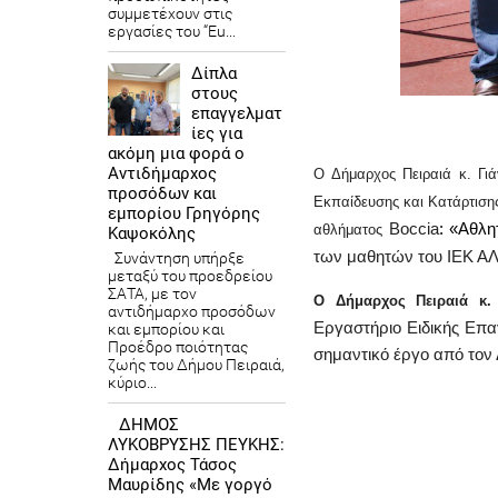
συμμετέχουν στις
εργασίες του “Eu...
Δίπλα
στους
επαγγελματ
ίες για
ακόμη μια φορά ο
Αντιδήμαρχος
Ο Δήμαρχος Πειραιά κ. Γι
προσόδων και
Εκπαίδευσης και Κατάρτιση
εμπορίου Γρηγόρης
Boccia
: «Αθλη
αθλήματος
Καψοκόλης
των μαθητών του ΙΕΚ Α
Συνάντηση υπήρξε
μεταξύ του προεδρείου
ΣΑΤΑ, με τον
Ο Δήμαρχος Πειραιά κ.
αντιδήμαρχο προσόδων
Εργαστήριο Ειδικής Επαγ
και εμπορίου και
Προέδρο ποιότητας
σημαντικό έργο από τον 
ζωής του Δήμου Πειραιά,
κύριο...
ΔΗΜΟΣ
ΛΥΚΟΒΡΥΣΗΣ ΠΕΥΚΗΣ:
Δήμαρχος Τάσος
Μαυρίδης «Με γοργό