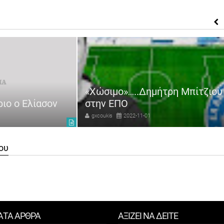
«Χώσιμο»…..Δημήτρη Μπίτζιου
ριο ο Ελίασον
στην ΕΠΟ
gxcoukis
2022-11-01
ου
ΑΤΑ ΑΡΘΡΑ
ΑΞΙΖΕΙ ΝΑ ΔΕΙΤΕ