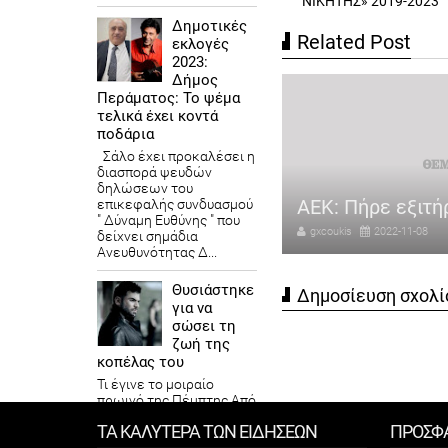
ΝΙΚΗΤΗΣ» 2019-2023
Δημοτικές
Related Post
εκλογές
2023:
Δήμος
Περάματος: Το ψέμα
τελικά έχει κοντά
ποδάρια
Σάλο έχει προκαλέσει η
διασπορά ψευδών
λάτερ: «Λάθος η επιλογή του
δηλώσεων του
τάρ για το Μουντιάλ»
ΑΕΚ: Πήρε εξιτή
επικεφαλής συνδυασμού
" Δύναμη Ευθύνης " που
coukis
2022-11-08
gxcoukis
2022-11-08
δείχνει σημάδια
Ανευθυνότητας Δ...
Θυσιάστηκε
Δημοσίευση σχολί
για να
σώσει τη
ζωή της
κοπέλας του
Τι έγινε το μοιραίο
πρωινό της Πέμπτης Από
την εφημερίδα Freddo Τα
ΤΑ ΚΑΛΥΤΕΡΑ ΤΩΝ ΕΙΔΗΣΕΩΝ
ΠΡΟΣΦ
μάτια της Φρόσως