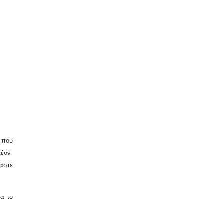
 που
πλέον
αστε
ια το