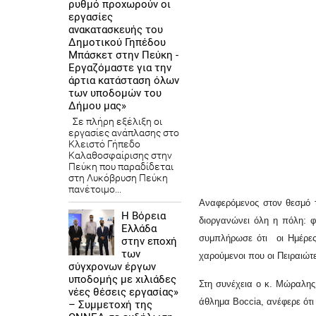
ρυθμό προχωρούν οι
εργασίες
ανακατασκευής του
Δημοτικού Γηπέδου
Μπάσκετ στην Πεύκη -
Εργαζόμαστε για την
άρτια κατάσταση όλων
των υποδομών του
Δήμου μας»
Σε πλήρη εξέλιξη οι
εργασίες ανάπλασης στο
Κλειστό Γήπεδο
Καλαθοσφαίρισης στην
Πεύκη που παραδίδεται
στη Λυκόβρυση Πεύκη
πανέτοιμο...
Αναφερόμενος στον θεσμό 
Η Βόρεια
διοργανώνει όλη η πόλη: φ
Ελλάδα
συμπλήρωσε ότι οι Ημέρες
στην εποχή
των
χαρούμενοι που οι Πειραιώτ
σύγχρονων έργων
υποδομής με χιλιάδες
Στη συνέχεια ο κ. Μώραλης
νέες θέσεις εργασίας»
άθλημα Boccia, ανέφερε ότι
– Συμμετοχή της