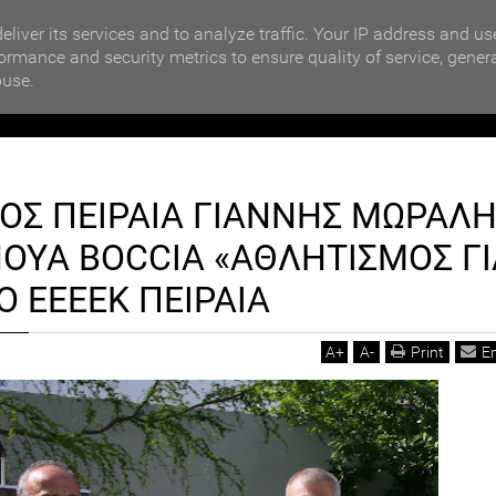
MOTIKA NEWS
ΒΡΑΒΕΥΣΗ ΣΥΜΜΕΤΕΧΟΝΤΩΝ ΣΧΟΛΕΙΩΝ ΣΤΟΝ ΤΟΠΙΚΟ 
eliver its services and to analyze traffic. Your IP address and us
ormance and security metrics to ensure quality of service, gener
buse.
ΙΟΙΚΗΣΗ
ΠΟΛΙΤΙΚΗ
ΟΙΚΟΝΟΜΙΑ
LIFESTYL
ΟΣ ΠΕΙΡΑΙΑ ΓΙΑΝΝΗΣ ΜΩΡΑΛ
ΝΗΣ ΜΩΡΑΛΗΣ ΣΤΟ ΤΟΥΡΝΟΥΑ BOCCIA «ΑΘΛΗΤΙΣΜΟΣ ΓΙΑ ΟΛΟΥΣ» ΣΤΟ ΕΕΕΕΚ
ΟΥΑ BOCCIA «ΑΘΛΗΤΙΣΜΟΣ ΓΙ
Ο ΕΕΕΕΚ ΠΕΙΡΑΙΑ
A
+
A
-
Print
E