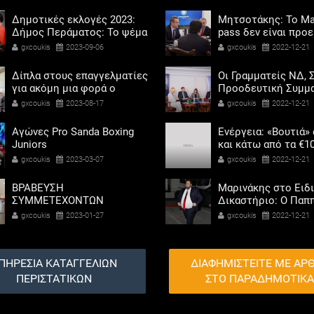
Δημοτικές εκλογές 2023:
Μητσοτάκης: Το Ma
Δήμος Περάματος: Το ψέμα
pass δεν είναι προ
τελικά έχει κοντά ποδάρια
αντίδωρο - Ενοχλήθ
gxcoukis
2023-09-06
gxcoukis
2022-12-21
αριστεροί του χαβι
Δίπλα στους επαγγελματίες
Οι Γραμματείς ΝΔ, Σ
για ακόμη μια φορά ο
Προοδευτική Συμμα
Αντιδήμαρχος προσόδων
ΠΑΣΟΚ - Κίνημα Αλ
gxcoukis
2023-08-17
gxcoukis
2022-12-21
και εμπορίου Γρηγόρης
«μαζί» για τη συμμ
Καψοκόλης
των γυναικών στην
Αγώνες Pro Sanda Boxing
Ενέργεια: «Βουτιά»
πολιτική
Juniors
και κάτω από τα €1
η τιμή του φυσικού
gxcoukis
2023-03-07
gxcoukis
2022-12-21
ΒΡΑΒΕΥΣΗ
Μαρινάκης στο Ειδ
ΣΥΜΜΕΤΕΧΟΝΤΩΝ
Δικαστήριο: Ο Παπ
ΣΧΟΛΕΙΩΝ ΣΤΟΝ ΤΟΠΙΚΟ
ζήτησε να βοηθήσω
gxcoukis
2023-01-27
gxcoukis
2022-12-21
ΔΙΑΓΩΝΙΣΜΟ ΠΕΙΡΑΜΑΤΩΝ
Καλογρίτσα για να
ΦΥΣΙΚΩΝ ΕΠΙΣΤΗΜΩΝ
αποκτήσει σταθμό 
ΣΥΡΙΖΑ
ΠΗΡΕΣΙΑ ΚΑΤΑΓΓΕΛΙΩΝ
ΔΙΑΦΗΜΙΣΤΕΙΤΕ ΜΕ ΑΡ
ΠΕΡΙΣΤΑΤΙΚΩΝ
ΣΤΟ ΠΑΡΑΔΗΜΟΤΙΚ