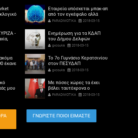
rket
Εταιρεία υπόσχεται μπακ-απ
εκλογικό
από τον εγκέφαλο αλλά
ηκαν οι
πρώτα θα σε σκοτώσει!
PARADIMOTIKA
2018-03-15
αριού
ΥΡΙΖΑ -
Ενημέρωση για τα ΚΔΑΠ
χία,
του Δήμου Δελφών
λαγής
gxcoukis
2018-03-15
ετοχή
 ακόμα
Το 7ο Γυμνάσιο Κερατσινίου
00 έκανε
στον ΠΕΣΥΔΑΠ
 αερίου
gxcoukis
2018-03-15
ικό
Με πόσες χώρες τα έχει
πάς μου
βάλει ταυτόχρονα ο
 τον
Ερντογάν
PARADIMOTIKA
2018-03-15
ο
ΘΡΑ
ΓΝΩΡΙΣΤΕ ΠΟΙΟΙ ΕΙΜΑΣΤΕ
Α