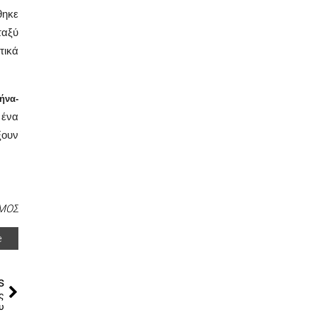
θηκε
ταξύ
τικά
ήνα-
 ένα
ξουν
ΜΟΣ
e
s
ς
υ