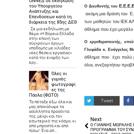
ΟΝΝΕΔ σε εκδήλωση
Ε.Ε.Ε.
του Υπουργείου
Ο Διευθυντής του
Ανάπτυξης και
ακόμη μια δράση του Ε
Επενδύσεων κατά τη
των μαθητών του ΙΕΚ ΑΛΦ
διάρκεια της 85ης ΔΕΘ
Σε μια εκδήλωση με
άθλημα που έχει μεγάλο
θέμα «Η Βόρεια Ελλάδα
στην εποχή των
Ο εργοθεραπευτής, υπεύ
σύγχρονων έργων
υποδομής με χιλιάδες
Γλυφάδα κ. Ευάγγελος Μ
νέες θέσεις εργασίας»
άθλημα που έχει πολύ μ
κατά την έναρξη των
εργ...
όλοι, ανεξαρτήτου προβ
Όλες οι
γυμνές
φωτογραφί
ες της
Πάολα (ΦΩΤΟ)
Tweet
Τα πέταξε έξω όλα και
μας αποκάλυψε τα
ασύλληπτα προσόντα
της, μέχρι και τον
Next
εσωτερικό της κόσμο, κι
Ο ΓΙΑΝΝΗΣ ΜΩΡΑΛΗΣ 
από μπροστά και από
ΠΡΟΓΡΑΜΜΑ ΤΟΥ ΣΥΝ
πίσω! Ένα απ...