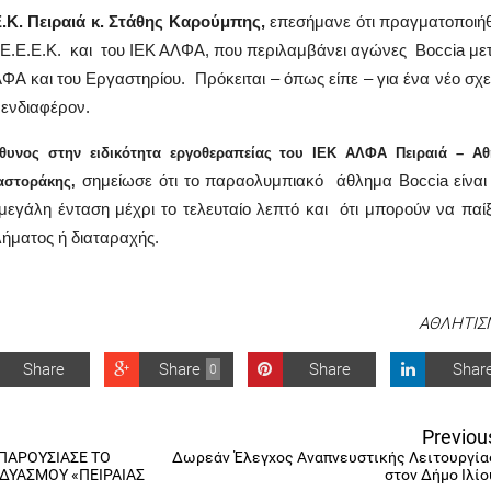
Ε.Κ. Πειραιά κ. Στάθης Καρούμπης,
επεσήμανε ότι πραγματοποιή
.Ε.Ε.Ε.Κ. και του ΙΕΚ ΑΛΦΑ, που περιλαμβάνει αγώνες
Boccia
με
Α και του Εργαστηρίου. Πρόκειται – όπως είπε – για ένα νέο σχε
 ενδιαφέρον.
θυνος στην ειδικότητα εργοθεραπείας του ΙΕΚ ΑΛΦΑ Πειραιά – Αθ
σημείωσε ότι το παραολυμπιακό άθλημα
Boccia
είναι
αστοράκης,
εγάλη ένταση μέχρι το τελευταίο λεπτό και ότι μπορούν να παί
λήματος ή διαταραχής.
ΑΘΛΗΤΙΣ
Share
Share
Share
Shar
0
Previou
ΠΑΡΟΥΣΙΑΣΕ ΤΟ
Δωρεάν Έλεγχος Αναπνευστικής Λειτουργία
ΔΥΑΣΜΟΥ «ΠΕΙΡΑΙΑΣ
στον Δήμο Ιλίο