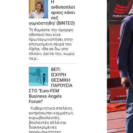
Η
ανθυποπλοί
αρχος κάνει
σεξ
γυμνόστηθη! (ΒΙΝΤΕΟ)
Τη θυμάστε την όμορφη
ηθοποιό που είχε
πρωταγωνιστήσει στην
επιτυχημένη σειρά του
Alpha, «Θα σε δω στο
πλοίο»; Δείτε την, χωρίς
τα ρ...
ΒΕΠ:
ΙΣΧΥΡΗ
ΘΕΣΜΙΚΗ
ΠΑΡΟΥΣΙΑ
ΣΤΟ “Euro-FEM
Business Angels
Forum”
Κυβερνητικά στελέχη,
εκπρόσωποι κομμάτων,
ευρωβουλευτές,
βουλευτές αλλά και
διακεκριμένες
προσωπικότητες