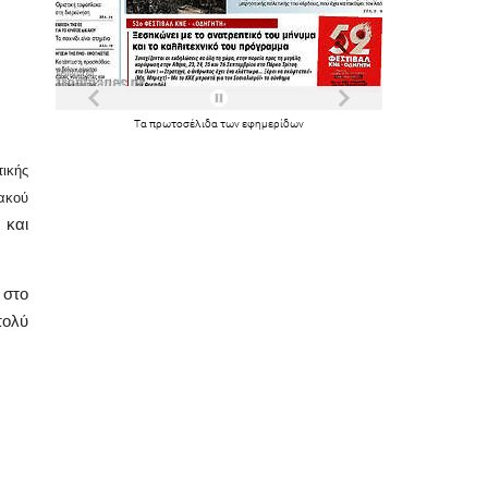
Τα
πρωτοσέλιδα
των
εφημερίδων
ικής
ακού
 και
 στο
πολύ