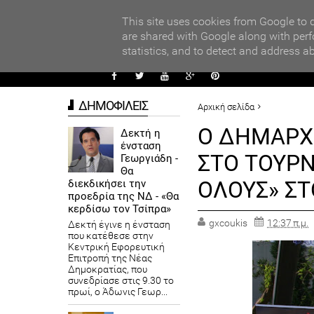
PARADI
ors
This site uses cookies from Google to d
are shared with Google along with perf
statistics, and to detect and address a
ΑΥΤΟΔ
ΔΗΜΟΦΙΛΕΙΣ
Αρχική σελίδα
ΑΘΛΗΤΙΣΜΟΣ
Ο ΔΗΜΑΡΧ
Δεκτή η
ένσταση
Ο ΔΗΜΑΡΧΟΣ ΠΕΙΡΑΙΑ ΓΙΑΝ
ΣΤΟ ΤΟΥΡΝ
Γεωργιάδη -
ΠΕΙΡΑΙΑ
Θα
ΟΛΟΥΣ» ΣΤ
διεκδικήσει την
προεδρία της ΝΔ - «Θα
κερδίσω τον Τσίπρα»
gxcoukis
12:37 π.μ.
Δεκτή έγινε η ένσταση
που κατέθεσε στην
Κεντρική Εφορευτική
Επιτροπή της Νέας
Δημοκρατίας, που
συνεδρίασε στις 9.30 το
πρωί, ο Άδωνις Γεωρ...