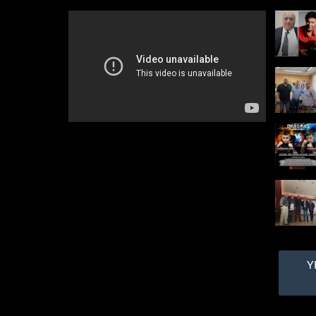
Κυριάκου, ποτάμια που
τρέχουν ασταμάτητα....
Διευκρινίσεις
αναφορικά με
περιστατικό επίθεσης
σκύλων σε βάρος
πολιτών, στη
Δημοτική Κοινότητα
Διονύσου
Αναφορικά με λυπηρό
περιστατικό επίθεσης
σκύλων σε βάρος
πολιτών στη Δημοτική
Κοινότητα Διονύσου, και
μετά από σχετικά
δημοσιεύματα, ο ...
Υ