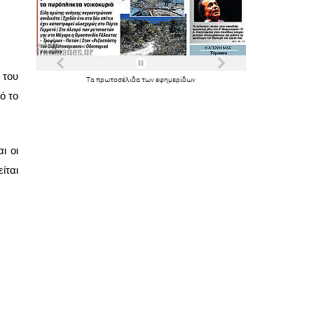
του 
Τα
πρωτοσέλιδα
των
εφημερίδων
 το 
 οι 
ται 