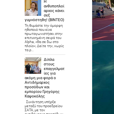
Η
ανθυποπλοί
αρχος κάνει
σεξ
γυμνόστηθη! (ΒΙΝΤΕΟ)
Τη θυμάστε την όμορφη
ηθοποιό που είχε
πρωταγωνιστήσει στην
επιτυχημένη σειρά του
Alpha, «Θα σε δω στο
πλοίο»; Δείτε την, χωρίς
τα ρ...
Δίπλα
στους
επαγγελματ
ίες για
ακόμη μια φορά ο
Αντιδήμαρχος
προσόδων και
εμπορίου Γρηγόρης
Καψοκόλης
Συνάντηση υπήρξε
μεταξύ του προεδρείου
ΣΑΤΑ, με τον