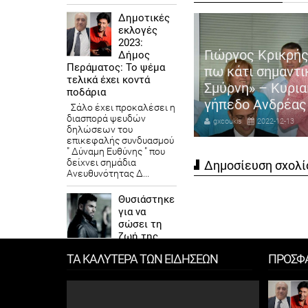
Δημοτικές
εκλογές
2023:
ιστουγεννιάτικη Συναυλία
Γιώργος Κρικρής
Δήμος
Περάματος: Το ψέμα
υ Δήμου Βάρης Βούλας
πω κάτι σημαντι
τελικά έχει κοντά
υλιαγμένης με κορυφαίους
Σμύρνη» – Κυρια
ποδάρια
λλιτέχνες
γήπεδο Ανδρέας
Σάλο έχει προκαλέσει η
διασπορά ψευδών
coukis
2022-12-21
gxcoukis
2022-12-13
δηλώσεων του
επικεφαλής συνδυασμού
" Δύναμη Ευθύνης " που
δείχνει σημάδια
Δημοσίευση σχολί
Ανευθυνότητας Δ...
Θυσιάστηκε
για να
σώσει τη
ζωή της
κοπέλας του
ΤΑ ΚΑΛΥΤΕΡΑ ΤΩΝ ΕΙΔΗΣΕΩΝ
ΠΡΟΣΦ
Τι έγινε το μοιραίο
πρωινό της Πέμπτης Από
την εφημερίδα Freddo Τα
μάτια της Φρόσως