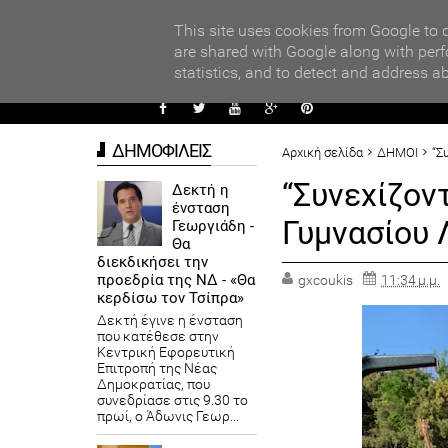
PARADI
ors
This site uses cookies from Google to d
are shared with Google along with perf
statistics, and to detect and address a
ΑΥΤΟΔ
ΔΗΜΟΦΙΛΕΙΣ
Αρχική σελίδα
ΔΗΜΟΙ
“Σ
“Συνεχίζον
Δεκτή η
ένσταση
Γυμνασίου 
Γεωργιάδη -
Θα
διεκδικήσει την
προεδρία της ΝΔ - «Θα
gxcoukis
11:34 μ.μ.
κερδίσω τον Τσίπρα»
Δεκτή έγινε η ένσταση
που κατέθεσε στην
Κεντρική Εφορευτική
Επιτροπή της Νέας
Δημοκρατίας, που
συνεδρίασε στις 9.30 το
πρωί, ο Άδωνις Γεωρ...