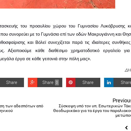
 που συνορεύει με το Γυμνάσιο επί των οδών Μακρυγιάννη και Θησ
σφαίρισης και Βόλεϊ συνεχίζεται παρά τις ιδιαίτερες συνθήκες 
ς. Αξιοποιούμε κάθε διαθέσιμο χρηματοδοτικό εργαλείο για
μεγάλα έργα σε κάθε γειτονιά στην πόλη μας».
ΔΗ
Share
Share
Share
Shar
0
Previou
νση των αδεσπότων από
Σύσκεψη υπό τον υπ. Εσωτερικών Τάκ
ληνικού
Θεοδωρικάκο για τα έργα του παραλιακο
μετώπο