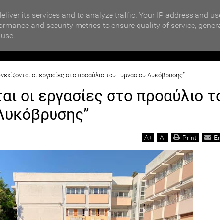
MOTIKA NEWS
ΒΡΑΒΕΥΣΗ ΣΥΜΜΕΤΕΧΟΝΤΩΝ ΣΧΟΛΕΙΩΝ ΣΤΟΝ ΤΟΠΙΚΟ 
eliver its services and to analyze traffic. Your IP address and us
ormance and security metrics to ensure quality of service, gener
buse.
ΙΟΙΚΗΣΗ
ΠΟΛΙΤΙΚΗ
ΟΙΚΟΝΟΜΙΑ
LIFESTYL
υνεχίζονται οι εργασίες στο προαύλιο του Γυμνασίου Λυκόβρυσης”
ται οι εργασίες στο προαύλιο τ
Λυκόβρυσης”
A
+
A
-
Print
E