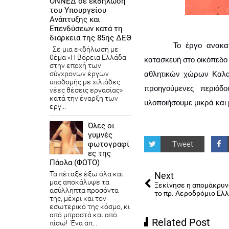
ΟΝΝΕΔ σε εκδήλωση
του Υπουργείου
Ανάπτυξης και
Επενδύσεων κατά τη
διάρκεια της 85ης ΔΕΘ
 Το έργο ανακατασκευής του προαυλίου χώρου του Γυμνασίου Λυκόβρυσης και η 
Σε μια εκδήλωση με
θέμα «Η Βόρεια Ελλάδα
κατασκευή στο οικόπεδο
στην εποχή των
σύγχρονων έργων
αθλητικών χώρων Καλαθο
υποδομής με χιλιάδες
προηγούμενες περιόδου
νέες θέσεις εργασίας»
κατά την έναρξη των
υλοποιήσουμε μικρά και 
εργ...
Όλες οι
γυμνές
φωτογραφί
Tweet
ες της
Πάολα (ΦΩΤΟ)
Τα πέταξε έξω όλα και
Next
μας αποκάλυψε τα
Ξεκίνησε η απομάκρυ
ασύλληπτα προσόντα
το πρ. Αεροδρόμιο Ελ
της, μέχρι και τον
εσωτερικό της κόσμο, κι
από μπροστά και από
Related Post
πίσω! Ένα απ...