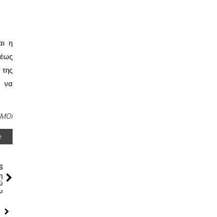
έως 
της 
 να 
ΜΟΙ
e
s
η
ύ
υ