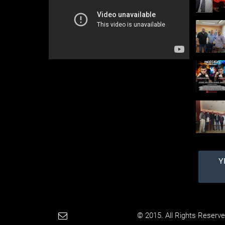
Κυριάκου, ποτάμια που
τρέχουν ασταμάτητα....
Διευκρινίσεις
αναφορικά με
περιστατικό επίθεσης
σκύλων σε βάρος
πολιτών, στη
Δημοτική Κοινότητα
Διονύσου
Αναφορικά με λυπηρό
περιστατικό επίθεσης
σκύλων σε βάρος
πολιτών στη Δημοτική
Κοινότητα Διονύσου, και
μετά από σχετικά
δημοσιεύματα, ο ...
Υ
Paradimotika.gr
© 2015. All Rights Reserve