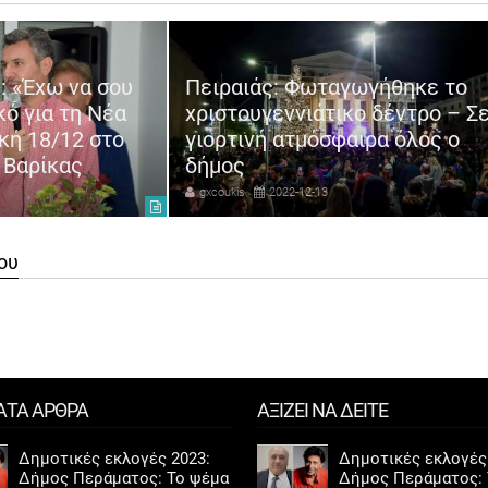
: «Έχω να σου
Πειραιάς: Φωταγωγήθηκε το
κό για τη Νέα
χριστουγεννιάτικο δέντρο – Σ
κή 18/12 στο
γιορτινή ατμόσφαιρα όλος ο
 Βαρίκας
δήμος
gxcoukis
2022-12-13
ου
ΑΤΑ ΑΡΘΡΑ
ΑΞΙΖΕΙ ΝΑ ΔΕΙΤΕ
Δημοτικές εκλογές 2023:
Δημοτικές εκλογές
Δήμος Περάματος: Το ψέμα
Δήμος Περάματος: 