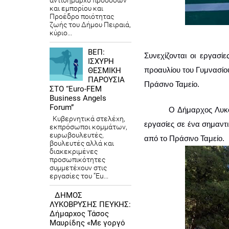
αντιδήμαρχο προσόδων
και εμπορίου και
Προέδρο ποιότητας
ζωής του Δήμου Πειραιά,
κύριο...
ΒΕΠ:
Συνεχίζονται οι εργασίε
ΙΣΧΥΡΗ
προαυλίου του Γυμνασίο
ΘΕΣΜΙΚΗ
ΠΑΡΟΥΣΙΑ
Πράσινο Ταμείο.
ΣΤΟ “Euro-FEM
Business Angels
Forum”
Ο Δήμαρχος Λυκό
Κυβερνητικά στελέχη,
εργασίες σε ένα σημαντι
εκπρόσωποι κομμάτων,
ευρωβουλευτές,
από το Πράσινο Ταμείο.
βουλευτές αλλά και
διακεκριμένες
προσωπικότητες
συμμετέχουν στις
εργασίες του “Eu...
ΔΗΜΟΣ
ΛΥΚΟΒΡΥΣΗΣ ΠΕΥΚΗΣ:
Δήμαρχος Τάσος
Μαυρίδης «Με γοργό