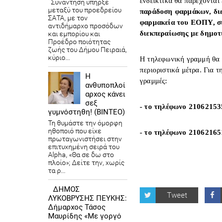
ενδεικτικά θα παρέχονται 
Συνάντηση υπήρξε
μεταξύ του προεδρείου
παράδοση φαρμάκων, δι
ΣΑΤΑ, με τον
φαρμακεία του ΕΟΠΥ, συ
αντιδήμαρχο προσόδων
διεκπεραίωσης με δημοτι
και εμπορίου και
Προέδρο ποιότητας
ζωής του Δήμου Πειραιά,
κύριο...
Η τηλεφωνική γραμμή θα 
περιοριστικά μέτρα. Για 
Η
γραμμές:
ανθυποπλοί
αρχος κάνει
σεξ
- το τηλέφωνο 21062153
γυμνόστηθη! (ΒΙΝΤΕΟ)
Τη θυμάστε την όμορφη
ηθοποιό που είχε
- το τηλέφωνο 21062165
πρωταγωνιστήσει στην
επιτυχημένη σειρά του
Alpha, «Θα σε δω στο
πλοίο»; Δείτε την, χωρίς
τα ρ...
ΔΗΜΟΣ
Tweet
ΛΥΚΟΒΡΥΣΗΣ ΠΕΥΚΗΣ:
Δήμαρχος Τάσος
Μαυρίδης «Με γοργό