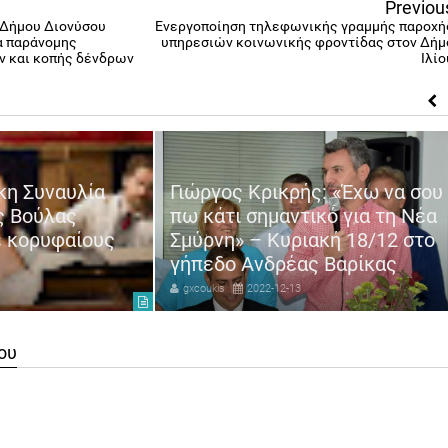
Previou
 Δήμου Διονύσου
Ενεργοποίηση τηλεφωνικής γραμμής παροχή
α παράνομης
υπηρεσιών κοινωνικής φροντίδας στον Δήμ
 και κοπής δένδρων
Ιλίο
κη Συναυλία
Γιώργος Κρικρής: «Έχω να σου
ς Βούλας
πω κάτι σημαντικό για τη Νέα
ε κορυφαίους
Σμύρνη» – Κυριακή 18/12 στο
γήπεδο Ανδρέας Βαρίκας
gxcoukis
2022-12-13
ου