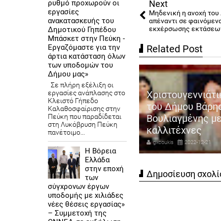
ρυθμό προχωρούν οι
Next
εργασίες
Μηδενική η ανοχή του
ανακατασκευής του
απέναντι σε φαινόμεν
εκχέρσωσης εκτάσεων
Δημοτικού Γηπέδου
Μπάσκετ στην Πεύκη -
Εργαζόμαστε για την
Related Post
άρτια κατάσταση όλων
των υποδομών του
Δήμου μας»
Σε πλήρη εξέλιξη οι
πλα στους επαγγελματίες για
εργασίες ανάπλασης στο
Χριστουγεννιάτι
Κλειστό Γήπεδο
όμη μια φορά ο Αντιδήμαρχος
του Δήμου Βάρη
Καλαθοσφαίρισης στην
οσόδων και εμπορίου
Πεύκη που παραδίδεται
Βουλιαγμένης μ
στη Λυκόβρυση Πεύκη
ηγόρης Καψοκόλης
καλλιτέχνες
πανέτοιμο...
coukis
2023-08-17
gxcoukis
2022-12-21
Η Βόρεια
Ελλάδα
στην εποχή
Δημοσίευση σχολί
των
σύγχρονων έργων
υποδομής με χιλιάδες
νέες θέσεις εργασίας»
– Συμμετοχή της