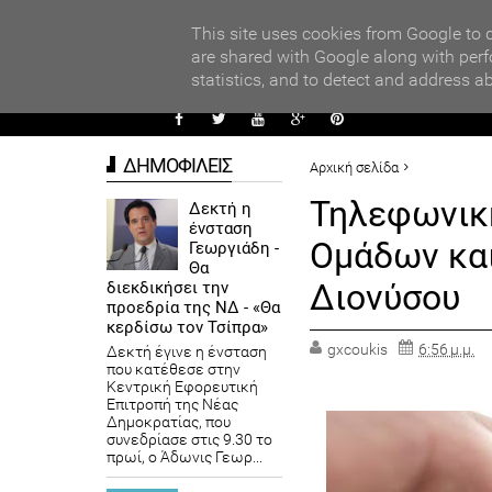
PARADI
ors
This site uses cookies from Google to d
are shared with Google along with perf
statistics, and to detect and address a
ΑΥΤΟΔ
ΔΗΜΟΦΙΛΕΙΣ
Αρχική σελίδα
ΔΗΜΟΙ
Τηλεφωνική Γραμμ
Τηλεφωνικ
Δεκτή η
ένσταση
Ομάδων κα
Γεωργιάδη -
Θα
Διονύσου
διεκδικήσει την
προεδρία της ΝΔ - «Θα
κερδίσω τον Τσίπρα»
gxcoukis
6:56 μ.μ.
Δεκτή έγινε η ένσταση
που κατέθεσε στην
Κεντρική Εφορευτική
Επιτροπή της Νέας
Δημοκρατίας, που
συνεδρίασε στις 9.30 το
πρωί, ο Άδωνις Γεωρ...