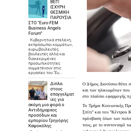
ΒΕΠ:
ΙΣΧΥΡΗ
ΘΕΣΜΙΚΗ
ΠΑΡΟΥΣΙΑ
ΣΤΟ “Euro-FEM
Business Angels
Forum”
Κυβερνητικά στελέχη,
εκπρόσωποι κομμάτων,
ευρωβουλευτές,
βουλευτές αλλά και
διακεκριμένες
προσωπικότητες
συμμετέχουν στις
εργασίες του “Eu...
Δίπλα
Ο Δήμος Διονύσου θέτει σ
στους
και των ηλικιωμένων που 
επαγγελματ
στο πλαίσιο εφαρμογής π
ίες για
ακόμη μια φορά ο
Το Τμήμα Κοινωνικής Προ
Αντιδήμαρχος
Σπίτι" και του "Κέντρου 
προσόδων και
πρόσβαση όλων των πολιτ
εμπορίου Γρηγόρης
τους, με το συντονισμό τ
Καψοκόλης