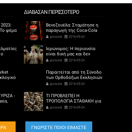
ΔΙΑΒΑΣΑΝ ΠΕΡΙΣΣΟΤΕΡΟ
 2023:
Βενεζουέλα: Σταμάτησε η
Το ψέμα
παραγωγή της Coca-Cola
ποδάρια
λόγω έλλειψης ζάχαρης
gxcoukis
2016-05-24
ελματίες
Ιερώνυμος: Η περιουσία
 ο
είναι δική μας και δεν
σόδων
πωλείται -Θα τη
gxcoukis
2016-05-24
όρης
διαχειριστεί η εκκλησία
rket
Παραιτείται από τη Σύνοδο
εκλογικό
των Ορθοδόξων Εκκλησιών
ηκαν οι
ο Μητροπολίτης Πειραιώς
gxcoukis
2016-05-24
αριού
Σεραφείμ
ΥΡΙΖΑ -
ΤΙ ΠΡΟΒΛΕΠΕΙ Η
χία,
ΤΡΟΠΟΛΟΓΙΑ ΣΤΑΘΑΚΗ για
λαγής
εξυπηρετούμενα και μη
gxcoukis
2016-05-24
ετοχή
δάνεια [λίστα]
ΘΡΑ
ΓΝΩΡΙΣΤΕ ΠΟΙΟΙ ΕΙΜΑΣΤΕ