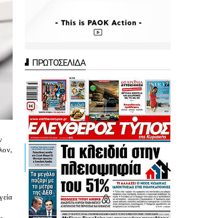
ΠΡΩΤΟΣΕΛΙΔΑ
ν
λον,
ο
γεία