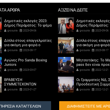
ΑΤΑ ΑΡΘΡΑ
ΑΞΙΖΕΙ ΝΑ ΔΕΙΤΕ
Δημοτικές εκλογές 2023:
Δημοτικές εκλογές
Δήμος Περάματος: Το ψέμα
Δήμος Περάματος: 
τελικά έχει κοντά ποδάρια
τελικά έχει κοντά 
gxcoukis
2023-09-06
gxcoukis
2023-09-06
Δίπλα στους επαγγελματίες
Δίπλα στους επαγγ
για ακόμη μια φορά ο
για ακόμη μια φορά
Αντιδήμαρχος προσόδων
Αντιδήμαρχος προ
gxcoukis
2023-08-17
gxcoukis
2023-08-17
και εμπορίου Γρηγόρης
και εμπορίου Γρηγ
Καψοκόλης
Καψοκόλης
Αγώνες Pro Sanda Boxing
Μητσοτάκης: Το Ma
Juniors
pass δεν είναι προ
αντίδωρο - Ενοχλήθ
gxcoukis
2023-03-07
gxcoukis
2022-12-21
αριστεροί του χαβι
ΒΡΑΒΕΥΣΗ
Οι Γραμματείς ΝΔ, Σ
ΣΥΜΜΕΤΕΧΟΝΤΩΝ
Προοδευτική Συμμα
ΣΧΟΛΕΙΩΝ ΣΤΟΝ ΤΟΠΙΚΟ
ΠΑΣΟΚ - Κίνημα Αλ
gxcoukis
2023-01-27
gxcoukis
2022-12-21
ΔΙΑΓΩΝΙΣΜΟ ΠΕΙΡΑΜΑΤΩΝ
«μαζί» για τη συμμ
ΦΥΣΙΚΩΝ ΕΠΙΣΤΗΜΩΝ
των γυναικών στην
πολιτική
ΠΗΡΕΣΙΑ ΚΑΤΑΓΓΕΛΙΩΝ
ΔΙΑΦΗΜΙΣΤΕΙΤΕ ΜΕ ΑΡ