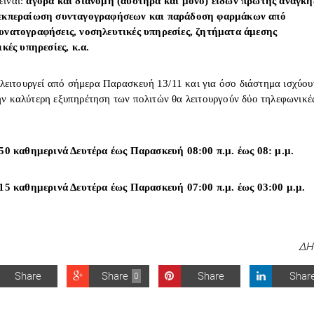
είναι:
αγορά και διανομή (αυστηρά και μόνο) ειδών πρώτης ανάγκη
εκπεραίωση συνταγογραφήσεων και παράδοση φαρμάκων από
νατογραφήσεις, νοσηλευτικές υπηρεσίες, ζητήματα άμεσης
κές υπηρεσίες, κ.α.
λειτουργεί από σήμερα Παρασκευή 13/11 και για όσο διάστημα ισχύου
την καλύτερη εξυπηρέτηση των πολιτών θα λειτουργούν δύο τηλεφωνικέ
50 καθημερινά Δευτέρα έως Παρασκευή 08:00 π.μ. έως 08: μ.μ.
15 καθημερινά Δευτέρα έως Παρασκευή 07:00 π.μ. έως 03:00 μ.μ.
ΔΗ
Share
Share
Share
Shar
0