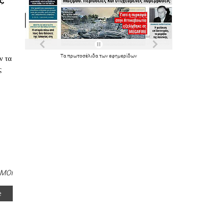
ς,
Τα
πρωτοσέλιδα
των
εφημερίδων
ν τα
ς
ΜΟΙ
e