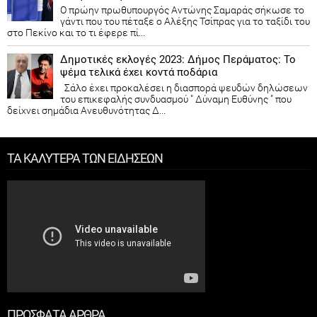
Ο πρώην πρωθυπουργός Αντώνης Σαμαράς σήκωσε το
γάντι που του πέταξε ο Αλέξης Τσίπρας για το ταξίδι του
στο Πεκίνο και το τι έφερε πί...
Δημοτικές εκλογές 2023: Δήμος Περάματος: Το
ψέμα τελικά έχει κοντά ποδάρια
Σάλο έχει προκαλέσει η διασπορά ψευδών δηλώσεων
του επικεφαλής συνδυασμού " Δύναμη Ευθύνης " που
δείχνει σημάδια Ανευθυνότητας Δ...
ΤΑ ΚΑΛΥΤΕΡΑ ΤΩΝ ΕΙΔΗΣΕΩΝ
ΠΡΟΣΦΑΤΑ ΑΡΘΡΑ