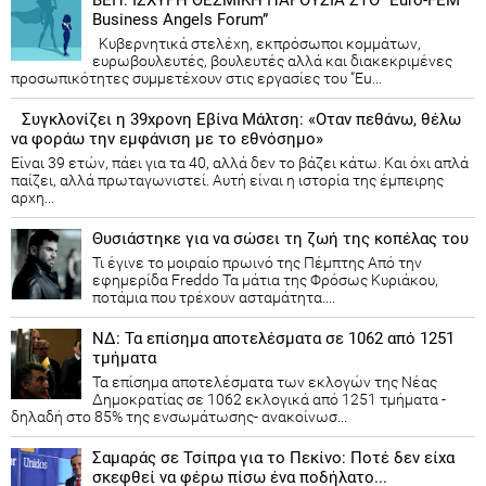
Business Angels Forum”
Κυβερνητικά στελέχη, εκπρόσωποι κομμάτων,
ευρωβουλευτές, βουλευτές αλλά και διακεκριμένες
προσωπικότητες συμμετέχουν στις εργασίες του “Eu...
Συγκλονίζει η 39χρονη Εβίνα Μάλτση: «Οταν πεθάνω, θέλω
να φοράω την εμφάνιση με το εθνόσημο»
Είναι 39 ετών, πάει για τα 40, αλλά δεν το βάζει κάτω. Και όχι απλά
παίζει, αλλά πρωταγωνιστεί. Αυτή είναι η ιστορία της έμπειρης
αρχη...
Θυσιάστηκε για να σώσει τη ζωή της κοπέλας του
Τι έγινε το μοιραίο πρωινό της Πέμπτης Από την
εφημερίδα Freddo Τα μάτια της Φρόσως Κυριάκου,
ποτάμια που τρέχουν ασταμάτητα....
ΝΔ: Τα επίσημα αποτελέσματα σε 1062 από 1251
τμήματα
Τα επίσημα αποτελέσματα των εκλογών της Νέας
Δημοκρατίας​ σε 1062 εκλογικά από 1251 τμήματα -
δηλαδή στο 85% της ενσωμάτωσης- ανακοίνωσ...
Σαμαράς σε Τσίπρα για το Πεκίνο: Ποτέ δεν είχα
σκεφθεί να φέρω πίσω ένα ποδήλατο...