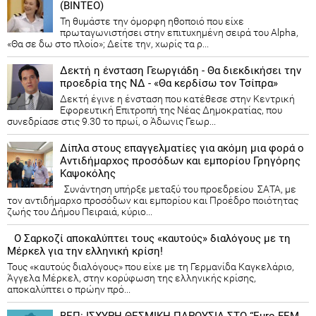
(ΒΙΝΤΕΟ)
Τη θυμάστε την όμορφη ηθοποιό που είχε
πρωταγωνιστήσει στην επιτυχημένη σειρά του Alpha,
«Θα σε δω στο πλοίο»; Δείτε την, χωρίς τα ρ...
Δεκτή η ένσταση Γεωργιάδη - Θα διεκδικήσει την
προεδρία της ΝΔ - «Θα κερδίσω τον Τσίπρα»
Δεκτή έγινε η ένσταση που κατέθεσε στην Κεντρική
Εφορευτική Επιτροπή της Νέας Δημοκρατίας, που
συνεδρίασε στις 9.30 το πρωί, ο Άδωνις Γεωρ...
Δίπλα στους επαγγελματίες για ακόμη μια φορά ο
Αντιδήμαρχος προσόδων και εμπορίου Γρηγόρης
Καψοκόλης
Συνάντηση υπήρξε μεταξύ του προεδρείου ΣΑΤΑ, με
τον αντιδήμαρχο προσόδων και εμπορίου και Προέδρο ποιότητας
ζωής του Δήμου Πειραιά, κύριο...
Ο Σαρκοζί αποκαλύπτει τους «καυτούς» διαλόγους με τη
Μέρκελ για την ελληνική κρίση!
Τους «καυτούς διαλόγους» που είχε με τη Γερμανίδα Καγκελάριο,
Άγγελα Μέρκελ, στην κορύφωση της ελληνικής κρίσης,
αποκαλύπτει ο πρώην πρό...
ΒΕΠ: ΙΣΧΥΡΗ ΘΕΣΜΙΚΗ ΠΑΡΟΥΣΙΑ ΣΤΟ “Euro-FEM