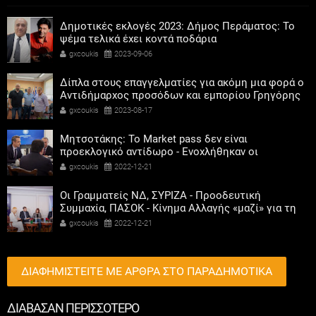
Δημοτικές εκλογές 2023: Δήμος Περάματος: Το
ψέμα τελικά έχει κοντά ποδάρια
gxcoukis
2023-09-06
Δίπλα στους επαγγελματίες για ακόμη μια φορά ο
Αντιδήμαρχος προσόδων και εμπορίου Γρηγόρης
Καψοκόλης
gxcoukis
2023-08-17
Μητσοτάκης: Το Market pass δεν είναι
προεκλογικό αντίδωρο - Ενοχλήθηκαν οι
αριστεροί του χαβιαριού
gxcoukis
2022-12-21
Οι Γραμματείς ΝΔ, ΣΥΡΙΖΑ - Προοδευτική
Συμμαχία, ΠΑΣΟΚ - Κίνημα Αλλαγής «μαζί» για τη
συμμετοχή των γυναικών στην πολιτική
gxcoukis
2022-12-21
ΔΙΑΦΗΜΙΣΤΕΙΤΕ ΜΕ ΑΡΘΡΑ ΣΤΟ ΠΑΡΑΔΗΜΟΤΙΚΑ
ΔΙΑΒΑΣΑΝ ΠΕΡΙΣΣΟΤΕΡΟ