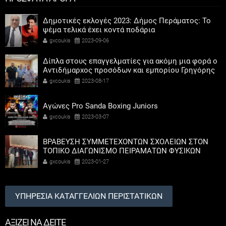
Δημοτικές εκλογές 2023: Δήμος Περάματος: Το
ψέμα τελικά έχει κοντά ποδάρια
gxcoukis
2023-09-06
Δίπλα στους επαγγελματίες για ακόμη μια φορά ο
Αντιδήμαρχος προσόδων και εμπορίου Γρηγόρης
Καψοκόλης
gxcoukis
2023-08-17
Αγώνες Pro Sanda Boxing Juniors
gxcoukis
2023-03-07
ΒΡΑΒΕΥΣΗ ΣΥΜΜΕΤΕΧΟΝΤΩΝ ΣΧΟΛΕΙΩΝ ΣΤΟΝ
ΤΟΠΙΚΟ ΔΙΑΓΩΝΙΣΜΟ ΠΕΙΡΑΜΑΤΩΝ ΦΥΣΙΚΩΝ
ΕΠΙΣΤΗΜΩΝ
gxcoukis
2023-01-27
ΥΠΗΡΕΣΙΑ ΚΑΤΑΓΓΕΛΙΩΝ ΠΕΡΙΣΤΑΤΙΚΩΝ
ΑΞΙΖΕΙ ΝΑ ΔΕΙΤΕ