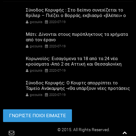
Σύνοδος Κορυφής : Στο δείπνο συνεχίζεται το
θρίλερ – Πιέζει ο Βορράς, εκβιασμό «βλέπει» ο
Νότος
gxcoukis
2020-07-19
Μάτι: Δίνονται στους πυρόπληκτους τα χρήματα
από τον έρανο
gxcoukis
2020-07-19
Κορωνοϊός: Εισαγόμενα τα 18 από τα 24 νέα
κρούσματα -Από 2 σε Αττική και Θεσσαλονίκη
gxcoukis
2020-07-19
Σύνοδος Κορυφής: Ο Κουρτς απορρίπτει το
Ταμείο Ανάκαμψης -«Θα υπάρξουν νέες προτάσεις
τη νύχτα»
gxcoukis
2020-07-19
ΓΝΩΡΙΣΤΕ ΠΟΙΟΙ ΕΙΜΑΣΤΕ
Paradimotika.gr
© 2015. All Rights Reserved.