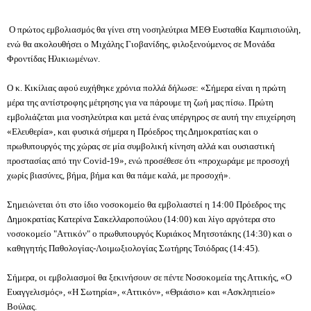
Ο πρώτος εμβολιασμός θα γίνει στη νοσηλεύτρια ΜΕΘ Ευσταθία Καμπισιούλη,
ενώ θα ακολουθήσει ο Μιχάλης Γιοβανίδης, φιλοξενούμενος σε Μονάδα
Φροντίδας Ηλικιωμένων.
Ο κ. Κικίλιας αφού ευχήθηκε χρόνια πολλά δήλωσε: «Σήμερα είναι η πρώτη
μέρα της αντίστροφης μέτρησης για να πάρουμε τη ζωή μας πίσω. Πρώτη
εμβολιάζεται μια νοσηλεύτρια και μετά ένας υπέργηρος σε αυτή την επιχείρηση
«Ελευθερία», και φυσικά σήμερα η Πρόεδρος της Δημοκρατίας και ο
πρωθυπουργός της χώρας σε μία συμβολική κίνηση αλλά και ουσιαστική
προστασίας από την Covid-19», ενώ προσέθεσε ότι «προχωράμε με προσοχή
χωρίς βιασύνες, βήμα, βήμα και θα πάμε καλά, με προσοχή».
Σημειώνεται ότι στο ίδιο νοσοκομείο θα εμβολιαστεί η 14:00 Πρόεδρος της
Δημοκρατίας Κατερίνα Σακελλαροπούλου (14:00) και λίγο αργότερα στο
νοσοκομείο "Αττικόν" ο πρωθυπουργός Κυριάκος Μητσοτάκης (14:30) και ο
καθηγητής Παθολογίας-Λοιμωξιολογίας Σωτήρης Τσιόδρας (14:45).
Σήμερα, οι εμβολιασμοί θα ξεκινήσουν σε πέντε Νοσοκομεία της Αττικής, «Ο
Ευαγγελισμός», «Η Σωτηρία», «Αττικόν», «Θριάσιο» και «Ασκληπιείο»
Βούλας.