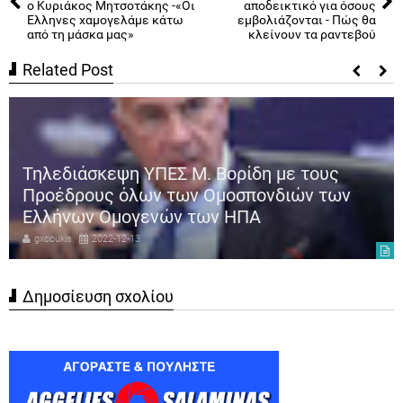
ο Κυριάκος Μητσοτάκης -«Οι
αποδεικτικό για όσους
Ελληνες χαμογελάμε κάτω
εμβολιάζονται - Πώς θα
από τη μάσκα μας»
κλείνουν τα ραντεβού
Related Post
Τηλεδιάσκεψη ΥΠΕΣ Μ. Βορίδη με τους
Προέδρους όλων των Ομοσπονδιών των
Ελλήνων Ομογενών των ΗΠΑ
gxcoukis
2022-12-13
Δημοσίευση σχολίου