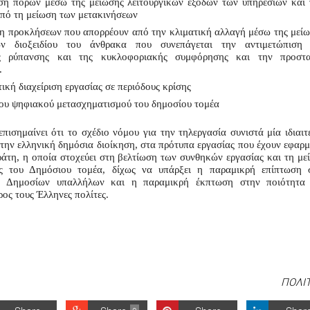
ση πόρων μέσω της μείωσης λειτουργικών εξόδων των υπηρεσιών και 
πό τη μείωση των μετακινήσεων
η προκλήσεων που απορρέουν από την κλιματική αλλαγή μέσω της μείω
ν διοξειδίου του άνθρακα που συνεπάγεται την αντιμετώπιση τ
ς ρύπανσης και της κυκλοφοριακής συμφόρησης και την προστασ
.
ική διαχείριση εργασίας σε περιόδους κρίσης 
ου ψηφιακού μετασχηματισμού του δημοσίου τομέα
ισημαίνει ότι το σχέδιο νόμου για την τηλεργασία συνιστά μία ιδιαιτέ
την ελληνική δημόσια διοίκηση, στα πρότυπα εργασίας που έχουν εφαρμό
άτη, η οποία στοχεύει στη βελτίωση των συνθηκών εργασίας και τη μεί
υς του Δημόσιου τομέα, δίχως να υπάρξει η παραμικρή επίπτωση σ
ν Δημοσίων υπαλλήλων και η παραμικρή έκπτωση στην ποιότητα 
ος τους Έλληνες πολίτες.
ΠΟΛΙ