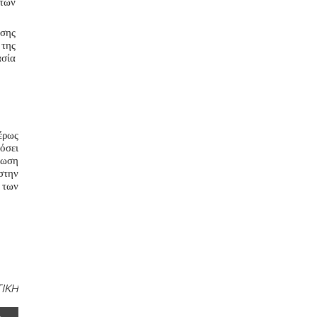
των 
σης 
ης 
ία 
ρως 
σει 
ωση 
την 
των 
ΤΙΚΗ