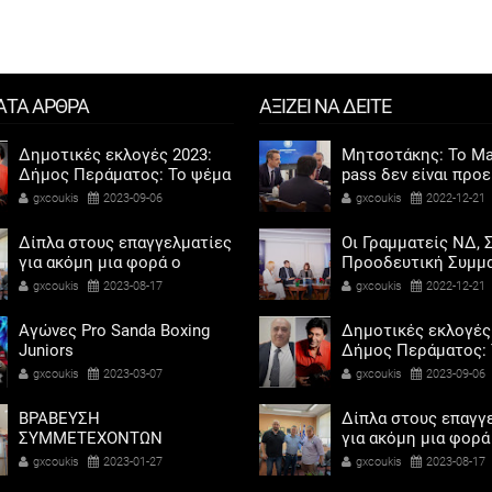
ΑΤΑ ΑΡΘΡΑ
ΑΞΙΖΕΙ ΝΑ ΔΕΙΤΕ
Δημοτικές εκλογές 2023:
Μητσοτάκης: Το Ma
Δήμος Περάματος: Το ψέμα
pass δεν είναι προ
τελικά έχει κοντά ποδάρια
αντίδωρο - Ενοχλήθ
gxcoukis
2023-09-06
gxcoukis
2022-12-21
αριστεροί του χαβι
Δίπλα στους επαγγελματίες
Οι Γραμματείς ΝΔ, Σ
για ακόμη μια φορά ο
Προοδευτική Συμμα
Αντιδήμαρχος προσόδων
ΠΑΣΟΚ - Κίνημα Αλ
gxcoukis
2023-08-17
gxcoukis
2022-12-21
και εμπορίου Γρηγόρης
«μαζί» για τη συμμ
Καψοκόλης
των γυναικών στην
Αγώνες Pro Sanda Boxing
Δημοτικές εκλογές
πολιτική
Juniors
Δήμος Περάματος: 
τελικά έχει κοντά 
gxcoukis
2023-03-07
gxcoukis
2023-09-06
ΒΡΑΒΕΥΣΗ
Δίπλα στους επαγγ
ΣΥΜΜΕΤΕΧΟΝΤΩΝ
για ακόμη μια φορά
ΣΧΟΛΕΙΩΝ ΣΤΟΝ ΤΟΠΙΚΟ
Αντιδήμαρχος προ
gxcoukis
2023-01-27
gxcoukis
2023-08-17
ΔΙΑΓΩΝΙΣΜΟ ΠΕΙΡΑΜΑΤΩΝ
και εμπορίου Γρηγ