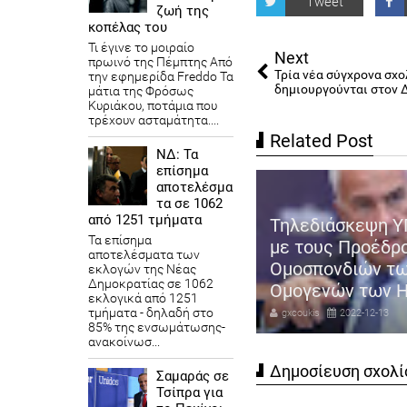
Tweet
ζωή της
κοπέλας του
Τι έγινε το μοιραίο
Next
πρωινό της Πέμπτης Από
Τρία νέα σύγχρονα σχο
την εφημερίδα Freddo Τα
δημιουργούνται στον 
μάτια της Φρόσως
Κυριάκου, ποτάμια που
τρέχουν ασταμάτητα....
Related Post
ΝΔ: Τα
επίσημα
αποτελέσμα
τα σε 1062
από 1251 τμήματα
Τηλεδιάσκεψη Υ
Τα επίσημα
 Βορίδης: Έτσι θα εφαρμοστεί
με τους Προέδρ
αποτελέσματα των
αναμορφωμένη αξιολόγηση
Ομοσπονδιών τ
εκλογών της Νέας
Δημοκρατίας​ σε 1062
ν Δημοσίων υπαλλήλων
Ομογενών των 
εκλογικά από 1251
τμήματα - δηλαδή στο
coukis
2022-12-13
gxcoukis
2022-12-13
85% της ενσωμάτωσης-
ανακοίνωσ...
Δημοσίευση σχολί
Σαμαράς σε
Τσίπρα για