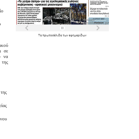
ο 
 
Τα
πρωτοσέλιδα
των
εφημερίδων
κού 
 σε 
 να 
της 
της 
ίας 
ου 