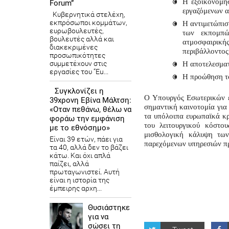
Η εξοικονόμη
Forum”
εργαζόμενων α
Κυβερνητικά στελέχη,
εκπρόσωποι κομμάτων,
Η αντιμετώπισ
ευρωβουλευτές,
των εκπομπώ
βουλευτές αλλά και
ατμοσφαιρική
διακεκριμένες
περιβάλλοντος
προσωπικότητες
συμμετέχουν στις
Η αποτελεσματ
εργασίες του “Eu...
Η προώθηση τ
Συγκλονίζει η
Ο Υπουργός Εσωτερικών επ
39χρονη Εβίνα Μάλτση:
σημαντική καινοτομία για 
«Οταν πεθάνω, θέλω να
τα υπόλοιπα ευρωπαϊκά κρ
φοράω την εμφάνιση
του λειτουργικού κόστο
με το εθνόσημο»
μισθολογική κάλυψη τω
Είναι 39 ετών, πάει για
παρεχόμενων υπηρεσιών πρ
τα 40, αλλά δεν το βάζει
κάτω. Και όχι απλά
παίζει, αλλά
πρωταγωνιστεί. Αυτή
είναι η ιστορία της
έμπειρης αρχη...
Θυσιάστηκε
για να
σώσει τη