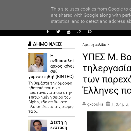
PARADI
ors
This site uses cookies from Google to d
are shared with Google along with perf
statistics, and to detect and address a
ΑΥΤΟΔ
ΔΗΜΟΦΙΛΕΙΣ
Αρχική σελίδα
ΠΟΛΙΤΙΚΗ
ΥΠΕΣ Μ. Βο
Η
ανθυποπλοί
ΥΠΕΣ Μ. Βορίδης: Θεσμοθετ
τηλεργασία
αρχος κάνει
προς τους Έλληνες πολίτες
σεξ
των παρεχ
γυμνόστηθη! (ΒΙΝΤΕΟ)
Τη θυμάστε την όμορφη
Έλληνες πο
ηθοποιό που είχε
πρωταγωνιστήσει στην
επιτυχημένη σειρά του
Alpha, «Θα σε δω στο
gxcoukis
11:04 μ.μ.
πλοίο»; Δείτε την, χωρίς
τα ρ...
Δεκτή η
ένσταση