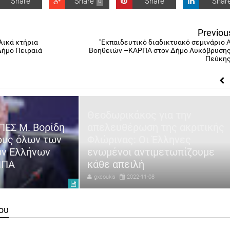
Share
Share
Share
Shar
0
Previou
λικά κτήρια
"Εκπαιδευτικό διαδικτυακό σεμινάριο Α
Δήμο Πειραιά
Βοηθειών –ΚΑΡΠΑ στον Δήμο Λυκόβρυσης
Πεύκης
Θεοδωρικάκος για την
ΠΕΣ Μ. Βορίδη
απελευθέρωση της ακριτικής
ους όλων των
Φλώρινας: Οι Έλληνες
ων Ελλήνων
ενωμένοι αντιμετωπίζουμε
ΗΠΑ
κάθε απειλή
gxcoukis
2022-11-08
ου