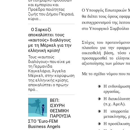
αντιδήμαρχο προσόδων
και εμπορίου και
Προέδρο ποιότητας
Ο Υπουργός Εσωτερικών Μά
ζωής του Δήμου Πειραιά,
θα διέπει τους όρους εφαρ
κύριο...
εκσυγχρονισμού της λειτου
στο Υπουργικό Συμβούλιο 
Ο Σαρκοζί
αποκαλύπτει τους
«καυτούς» διαλόγους
Στόχος του προτεινόμενο
με τη Μέρκελ για την
πλαισίου για την εφαρμο
ελληνική κρίση!
οικειοθελή βάση, τόσο 
Τους «καυτούς
προσαρμοσθεί το ελληνικ
διαλόγους» που είχε με
αξιοποίησης των μέσων πο
τη Γερμανίδα
Καγκελάριο, Άγγελα
Με το σχέδιο νόμου που π
Μέρκελ, στην κορύφωση
της ελληνικής κρίσης,
αποκαλύπτει ο πρώην
Η ενδυνάμωση 
πρό...
εργασίας.
Η διευκόλυνση
ΒΕΠ:
(π.χ. ΑμεΑ).
ΙΣΧΥΡΗ
ΘΕΣΜΙΚΗ
Η ισορροπία
ΠΑΡΟΥΣΙΑ
μετακίνησης, 
ΣΤΟ “Euro-FEM
Η προσέλκυση
Business Angels