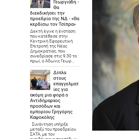
Γεωργιάδη -
Θα
διεκδικήσει την
προεδρία της ΝΔ - «Θα
κερδίσω τον Τσίπρα»
Δεκτή έγινε η ένσταση
που κατέθεσε στην
Κεντρική Εφορευτική
Επιτροπή της Νέας
Δημοκρατίας, που
συνεδρίασε στις 9.30 το
πρωί, ο Άδωνις Γεωρ...
Δίπλα
στους
επαγγελματ
ίες για
ακόμη μια φορά ο
Αντιδήμαρχος
προσόδων και
εμπορίου Γρηγόρης
Καψοκόλης
Συνάντηση υπήρξε
μεταξύ του προεδρείου
ΣΑΤΑ, με τον