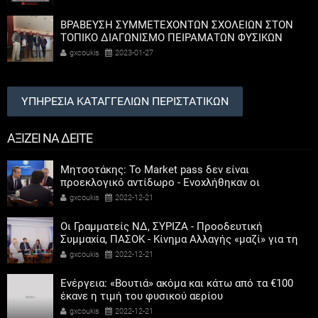
ΒΡΑΒΕΥΣΗ ΣΥΜΜΕΤΕΧΟΝΤΩΝ ΣΧΟΛΕΙΩΝ ΣΤΟΝ
ΤΟΠΙΚΟ ΔΙΑΓΩΝΙΣΜΟ ΠΕΙΡΑΜΑΤΩΝ ΦΥΣΙΚΩΝ
ΕΠΙΣΤΗΜΩΝ
gxcoukis
2023-01-27
ΥΠΗΡΕΣΙΑ ΚΑΤΑΓΓΕΛΙΩΝ ΠΕΡΙΣΤΑΤΙΚΩΝ
ΑΞΙΖΕΙ ΝΑ ΔΕΙΤΕ
Μητσοτάκης: Το Market pass δεν είναι
προεκλογικό αντίδωρο - Ενοχλήθηκαν οι
αριστεροί του χαβιαριού
gxcoukis
2022-12-21
Οι Γραμματείς ΝΔ, ΣΥΡΙΖΑ - Προοδευτική
Συμμαχία, ΠΑΣΟΚ - Κίνημα Αλλαγής «μαζί» για τη
συμμετοχή των γυναικών στην πολιτική
gxcoukis
2022-12-21
Ενέργεια: «Βουτιά» ακόμα και κάτω από τα €100
έκανε η τιμή του φυσικού αερίου
gxcoukis
2022-12-21