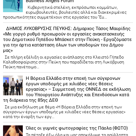
Business Angels Forum”
Κυβερνητικά στελέχη, εκπρόσωποι κομμάτων,
ευρωβουλευτές, βουλευτές αλλά και διακεκριμένες
προσωπικότητες συμμετέχουν στις εργασίες του “Eu...
ΔΗΜΟΣ ΛΥΚΟΒΡΥΣΗΣ ΠΕΥΚΗΣ: Δήμαρχος Τάσος Μαυρίδης
«Με γοργό ρυθμό προχωρούν οι εργασίες ανακατασκευής
του Δημοτικού Γηπέδου Μπάσκετ στην Πεύκη - Εργαζόμαστε
για την άρτια κατάσταση όλων των υποδομών του Δήμου
μας»
Σε πλήρη εξέλιξη οι εργασίες ανάπλασης στο Κλειστό Γήπεδο
Καλαθοσφαίρισης στην Πεύκη που παραδίδεται στη Λυκόβρυση
Πεύκη πανέτοιμο...
Η Βόρεια Ελλάδα στην εποχή των σύγχρονων
έργων υποδομής με χιλιάδες νέες θέσεις
εργασίας» – Συμμετοχή της ΟΝΝΕΔ σε εκδήλωση
του Υπουργείου Ανάπτυξης και Επενδύσεων κατά
τη διάρκεια της 85ης ΔΕΘ
Σε μια εκδήλωση με θέμα «Η Βόρεια Ελλάδα στην εποχή των
σύγχρονων έργων υποδομής με χιλιάδες νέες θέσεις εργασίας»
κατά την έναρξη των εργ...
Όλες οι γυμνές φωτογραφίες της Πάολα (ΦΩΤΟ)
Τα πέταξε έξω όλα και μας αποκάλυψε τα ασύλληπτα