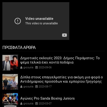
ΠΡΟΣΦΑΤΑ ΑΡΘΡΑ
Δημοτικές εκλογές 2023: Δήμος Περάματος: Το
ψέμα τελικά έχει κοντά ποδάρια
gxcoukis
2023-09-06
Δίπλα στους επαγγελματίες για ακόμη μια φορά ο
Αντιδήμαρχος προσόδων και εμπορίου Γρηγόρης
Καψοκόλης
gxcoukis
2023-08-17
Αγώνες Pro Sanda Boxing Juniors
gxcoukis
2023-03-07