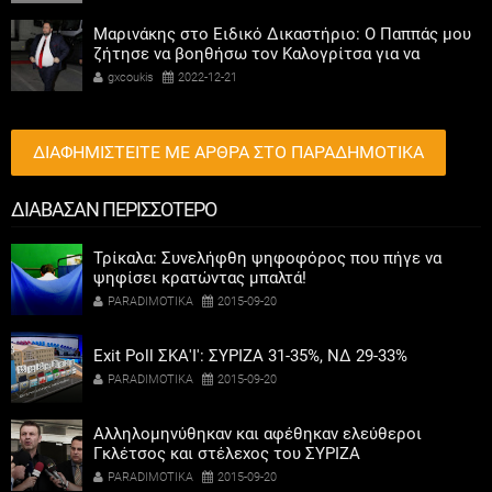
Μαρινάκης στο Ειδικό Δικαστήριο: Ο Παππάς μου
ζήτησε να βοηθήσω τον Καλογρίτσα για να
αποκτήσει σταθμό ο ΣΥΡΙΖΑ
gxcoukis
2022-12-21
ΔΙΑΦΗΜΙΣΤΕΙΤΕ ΜΕ ΑΡΘΡΑ ΣΤΟ ΠΑΡΑΔΗΜΟΤΙΚΑ
ΔΙΑΒΑΣΑΝ ΠΕΡΙΣΣΟΤΕΡΟ
Τρίκαλα: Συνελήφθη ψηφοφόρος που πήγε να
ψηφίσει κρατώντας μπαλτά!
PARADIMOTIKA
2015-09-20
Exit Poll ΣΚΑ'Ι': ΣΥΡΙΖΑ 31-35%, ΝΔ 29-33%
PARADIMOTIKA
2015-09-20
Αλληλομηνύθηκαν και αφέθηκαν ελεύθεροι
Γκλέτσος και στέλεχος του ΣΥΡΙΖΑ
PARADIMOTIKA
2015-09-20