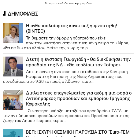
Τα
πρωτοσέλιδα
των
εφημερίδων
ΔΗΜΟΦΙΛΕΙΣ
Η ανθυποπλοίαρχος κάνει σεξ γυμνόστηθη!
(ΒΙΝΤΕΟ)
Τη θυμάστε την όμορφη ηθοποιό που είχε
πρωταγωνιστήσει στην επιτυχημένη σειρά του Alpha,
«Θα σε δω στο πλοίο»; Δείτε την, χωρίς τα ρ...
Δεκτή η ένσταση Γεωργιάδη - Θα διεκδικήσει την
προεδρία της ΝΔ - «Θα κερδίσω τον Τσίπρα»
Δεκτή έγινε η ένσταση που κατέθεσε στην Κεντρική
Εφορευτική Επιτροπή της Νέας Δημοκρατίας, που
συνεδρίασε στις 9.30 το πρωί, ο Άδωνις Γεωρ...
Δίπλα στους επαγγελματίες για ακόμη μια φορά ο
Αντιδήμαρχος προσόδων και εμπορίου Γρηγόρης
Καψοκόλης
Συνάντηση υπήρξε μεταξύ του προεδρείου ΣΑΤΑ, με
τον αντιδήμαρχο προσόδων και εμπορίου και Προέδρο ποιότητας
ζωής του Δήμου Πειραιά, κύριο...
ΒΕΠ: ΙΣΧΥΡΗ ΘΕΣΜΙΚΗ ΠΑΡΟΥΣΙΑ ΣΤΟ “Euro-FEM