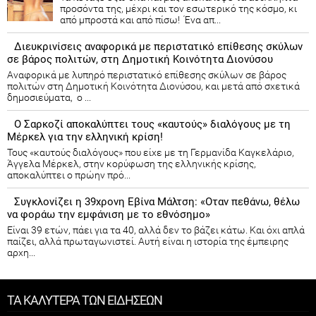
προσόντα της, μέχρι και τον εσωτερικό της κόσμο, κι
από μπροστά και από πίσω! Ένα απ...
Διευκρινίσεις αναφορικά με περιστατικό επίθεσης σκύλων
σε βάρος πολιτών, στη Δημοτική Κοινότητα Διονύσου
Αναφορικά με λυπηρό περιστατικό επίθεσης σκύλων σε βάρος
πολιτών στη Δημοτική Κοινότητα Διονύσου, και μετά από σχετικά
δημοσιεύματα, ο ...
Ο Σαρκοζί αποκαλύπτει τους «καυτούς» διαλόγους με τη
Μέρκελ για την ελληνική κρίση!
Τους «καυτούς διαλόγους» που είχε με τη Γερμανίδα Καγκελάριο,
Άγγελα Μέρκελ, στην κορύφωση της ελληνικής κρίσης,
αποκαλύπτει ο πρώην πρό...
Συγκλονίζει η 39χρονη Εβίνα Μάλτση: «Οταν πεθάνω, θέλω
να φοράω την εμφάνιση με το εθνόσημο»
Είναι 39 ετών, πάει για τα 40, αλλά δεν το βάζει κάτω. Και όχι απλά
παίζει, αλλά πρωταγωνιστεί. Αυτή είναι η ιστορία της έμπειρης
αρχη...
ΤΑ ΚΑΛΥΤΕΡΑ ΤΩΝ ΕΙΔΗΣΕΩΝ