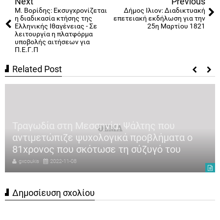
Next
Previous
Μ. Βορίδης: Εκσυγχρονίζεται
Δήμος Ιλιον: Διαδικτυακή
η διαδικασία κτήσης της
επετειακή εκδήλωση για την
Ελληνικής Ιθαγένειας - Σε
25η Μαρτίου 1821
λειτουργία η πλατφόρμα
υποβολής αιτήσεων για
Π.Ε.Γ.Π
Related Post
Τραγωδία στη Μεσσηνία: Ψάλτης που
αντιμετώπιζε ψυχολογικά προβλήματα ο
81χρονος που σκότωσε τη σύζυγό του
gxcoukis
2022-11-08
Δημοσίευση σχολίου