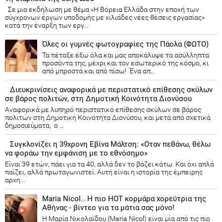
Σε μια εκδήλωση με θέμα «Η Βόρεια Ελλάδα στην εποχή των
σύγχρονων έργων υποδομής με χιλιάδες νέες θέσεις εργασίας»
κατά την έναρξη των εργ...
Όλες οι γυμνές φωτογραφίες της Πάολα (ΦΩΤΟ)
Τα πέταξε έξω όλα και μας αποκάλυψε τα ασύλληπτα
προσόντα της, μέχρι και τον εσωτερικό της κόσμο, κι
από μπροστά και από πίσω! Ένα απ...
Διευκρινίσεις αναφορικά με περιστατικό επίθεσης σκύλων
σε βάρος πολιτών, στη Δημοτική Κοινότητα Διονύσου
Αναφορικά με λυπηρό περιστατικό επίθεσης σκύλων σε βάρος
πολιτών στη Δημοτική Κοινότητα Διονύσου, και μετά από σχετικά
δημοσιεύματα, ο ...
Συγκλονίζει η 39χρονη Εβίνα Μάλτση: «Οταν πεθάνω, θέλω
να φοράω την εμφάνιση με το εθνόσημο»
Είναι 39 ετών, πάει για τα 40, αλλά δεν το βάζει κάτω. Και όχι απλά
παίζει, αλλά πρωταγωνιστεί. Αυτή είναι η ιστορία της έμπειρης
αρχη...
Maria Nicol… Η πιο HOT κορμάρα χορεύτρια της
Αθήνας - βίντεο για τα μάτια σας μόνο!
Η Μαρία Νικολαϊδου (Maria Nicol) είναι μία από τις πιο