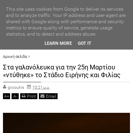
ΑΥΤΟΔΙΟΙΚΗΣΗ
This site uses cookies from Google to deliver its services
and to analyze traffic. Your IP address and user-agent are
shared with Google along with performance and security
ΠΟΛΙΤΙΚΗ
metrics to ensure quality of service, generate usage
statistics, and to detect and address abuse.
ΟΙΚΟΝΟΜΙΑ
ΒΡΑΒΕΥΣΗ ΣΥΜΜΕΤΕΧΟΝΤΩΝ ΣΧΟΛΕΙΩΝ ΣΤΟΝ ΤΟΠΙΚΟ
LEARN MORE
GOT IT
ΔΙΑΓΩΝΙΣΜΟ ΠΕΙΡΑΜΑΤΩΝ ΦΥΣΙΚΩΝ ΕΠΙΣΤΗΜΩΝ
LIFESTYLE
Αρχική σελίδα
ΑΘΛΗΤΙΣΜΟΣ
ΠΡΟΤΕΙΝΟΜΕΝΟ
Στα γαλανόλευκα για την 25η Μαρτίου
ΓΕΓΟΝΟΤΑ
Στα γαλανόλευκα για την 25η Μαρτίου «ντύθηκε» το Στάδιο Ειρήνης και
«ντύθηκε» το Στάδιο Ειρήνης και Φιλίας
Φιλίας
ΠΟΛΙΤ. ΒΗΜΑ
gxcoukis
10:21 μ.μ.
A
+
A
-
Print
Email