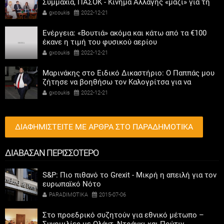
Συμμαχία, ΠΑΣΟΚ - Κίνημα Αλλαγής «μαζί» για τη
συμμετοχή των γυναικών στην πολιτική
gxcoukis
2022-12-21
Ενέργεια: «Βουτιά» ακόμα και κάτω από τα €100
έκανε η τιμή του φυσικού αερίου
gxcoukis
2022-12-21
Μαρινάκης στο Ειδικό Δικαστήριο: Ο Παππάς μου
ζήτησε να βοηθήσω τον Καλογρίτσα για να
αποκτήσει σταθμό ο ΣΥΡΙΖΑ
gxcoukis
2022-12-21
ΔΙΑΦΗΜΙΣΤΕΙΤΕ ΜΕ ΑΡΘΡΑ ΣΤΟ ΠΑΡΑΔΗΜΟΤΙΚΑ
ΔΙΑΒΑΣΑΝ ΠΕΡΙΣΣΟΤΕΡΟ
S&P: Πιο πιθανό το Grexit - Μικρή η απειλή για τον
ευρωπαϊκό Νότο
PARADIMOTIKA
2015-07-06
Στο προεδρικό συζητούν για εθνικό μέτωπο –
Συνομιλίες με Ολάντ, Ντράγκι και Πούτιν