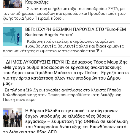
Καψοκόλης
Συνάντηση υπήρξε μεταξύ του προεδρείου ΣΑΤΑ, με
τον αντιδήμαρχο προσόδων και εμπορίου και Προέδρο ποιότητας
ζωής του Δήμου Πειραιά, κύριο...
ΒΕΠ: ΙΣΧΥΡΗ ΘΕΣΜΙΚΗ ΠΑΡΟΥΣΙΑ ΣΤΟ “Euro-FEM
Business Angels Forum”
Κυβερνητικά στελέχη, εκπρόσωποι κομμάτων,
ευρωβουλευτές, βουλευτές αλλά και διακεκριμένες
προσωπικότητες συμμετέχουν στις εργασίες του “Eu...
ΔΗΜΟΣ ΛΥΚΟΒΡΥΣΗΣ ΠΕΥΚΗΣ: Δήμαρχος Τάσος Μαυρίδης
«Με γοργό ρυθμό προχωρούν οι εργασίες ανακατασκευής
του Δημοτικού Γηπέδου Μπάσκετ στην Πεύκη - Εργαζόμαστε
για την άρτια κατάσταση όλων των υποδομών του Δήμου
μας»
Σε πλήρη εξέλιξη οι εργασίες ανάπλασης στο Κλειστό Γήπεδο
Καλαθοσφαίρισης στην Πεύκη που παραδίδεται στη Λυκόβρυση
Πεύκη πανέτοιμο...
Η Βόρεια Ελλάδα στην εποχή των σύγχρονων
έργων υποδομής με χιλιάδες νέες θέσεις
εργασίας» – Συμμετοχή της ΟΝΝΕΔ σε εκδήλωση
του Υπουργείου Ανάπτυξης και Επενδύσεων κατά
τη διάρκεια της 85ης ΔΕΘ