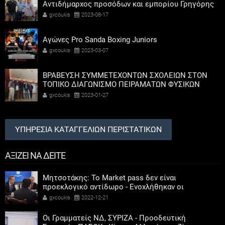
Αντιδήμαρχος προσόδων και εμπορίου Γρηγόρης
Καψοκόλης
gxcoukis
2023-08-17
Αγώνες Pro Sanda Boxing Juniors
gxcoukis
2023-03-07
ΒΡΑΒΕΥΣΗ ΣΥΜΜΕΤΕΧΟΝΤΩΝ ΣΧΟΛΕΙΩΝ ΣΤΟΝ
ΤΟΠΙΚΟ ΔΙΑΓΩΝΙΣΜΟ ΠΕΙΡΑΜΑΤΩΝ ΦΥΣΙΚΩΝ
ΕΠΙΣΤΗΜΩΝ
gxcoukis
2023-01-27
ΥΠΗΡΕΣΙΑ ΚΑΤΑΓΓΕΛΙΩΝ ΠΕΡΙΣΤΑΤΙΚΩΝ
ΑΞΙΖΕΙ ΝΑ ΔΕΙΤΕ
Μητσοτάκης: Το Market pass δεν είναι
προεκλογικό αντίδωρο - Ενοχλήθηκαν οι
αριστεροί του χαβιαριού
gxcoukis
2022-12-21
Οι Γραμματείς ΝΔ, ΣΥΡΙΖΑ - Προοδευτική