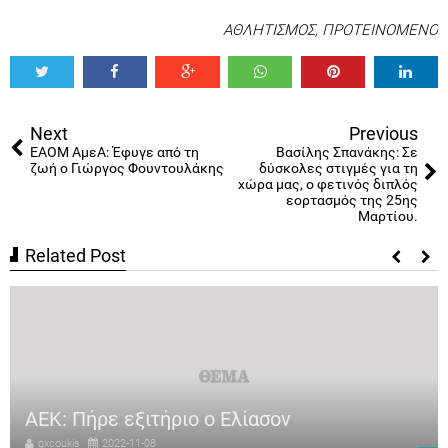
ΑΘΛΗΤΙΣΜΟΣ
,
ΠΡΟΤΕΙΝΟΜΕΝΟ
Tweet
Share
Share
Share
Share
Share
0
Next
Previous
ΕΑΟΜ ΑμεΑ: Έφυγε από τη
Βασίλης Σπανάκης: Σε
ζωή ο Γιώργος Φουντουλάκης
δύσκολες στιγμές για τη
χώρα μας, ο φετινός διπλός
εορτασμός της 25ης
Μαρτίου.
Related Post
ΑΕΚ: Πήρε εξιτήριο ο Ελίασον
gxcoukis
2022-11-08