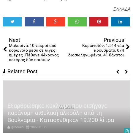
ΕΛΛΑΔΑ
Tweet
Share
Share
Share
Share
Share
0
Next
Previous
Μαλεσίνα: 10 νεκροί από
Κορωνοϊός: 1.514 νέα
κορωνοϊό μέσα σε λίγες
κρούσματα, 674
ημέρες -Πέθανε 44χρονος
διασωληνωμένοι, 41 θάνατοι
πατέρας δύο παιδιών
Related Post
Εξαρθρώθηκε κύκλωμα που εισήγαγε
παράνομη αιθυλική αλκοόλη από τη
Βουλγαρία - Κατασχέθηκαν 19.200 λίτρα
gxcoukis
2022-11-08