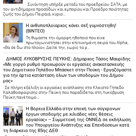
Συνάντηση υπήρξε μεταξύ του προεδρείου ΣΑΤΑ, με
τον αντιδήμαρχο προσόδων και εμπορίου και Προέδρο ποιότητας
ζωής του Δήμου Πειραιά, κύριο...
Η ανθυποπλοίαρχος κάνει σεξ γυμνόστηθη!
(ΒΙΝΤΕΟ)
Τη θυμάστε την όμορφη ηθοποιό που είχε
πρωταγωνιστήσει στην επιτυχημένη σειρά του Alpha,
«Θα σε δω στο πλοίο»; Δείτε την, χωρίς τα ρ...
ΔΗΜΟΣ ΛΥΚΟΒΡΥΣΗΣ ΠΕΥΚΗΣ: Δήμαρχος Τάσος Μαυρίδης
«Με γοργό ρυθμό προχωρούν οι εργασίες ανακατασκευής
του Δημοτικού Γηπέδου Μπάσκετ στην Πεύκη - Εργαζόμαστε
για την άρτια κατάσταση όλων των υποδομών του Δήμου
μας»
Σε πλήρη εξέλιξη οι εργασίες ανάπλασης στο Κλειστό Γήπεδο
Καλαθοσφαίρισης στην Πεύκη που παραδίδεται στη Λυκόβρυση
Πεύκη πανέτοιμο...
Η Βόρεια Ελλάδα στην εποχή των σύγχρονων
έργων υποδομής με χιλιάδες νέες θέσεις
εργασίας» – Συμμετοχή της ΟΝΝΕΔ σε εκδήλωση
του Υπουργείου Ανάπτυξης και Επενδύσεων κατά
τη διάρκεια της 85ης ΔΕΘ