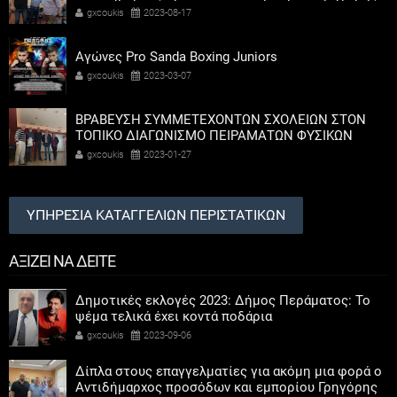
Καψοκόλης
gxcoukis
2023-08-17
Αγώνες Pro Sanda Boxing Juniors
gxcoukis
2023-03-07
ΒΡΑΒΕΥΣΗ ΣΥΜΜΕΤΕΧΟΝΤΩΝ ΣΧΟΛΕΙΩΝ ΣΤΟΝ
ΤΟΠΙΚΟ ΔΙΑΓΩΝΙΣΜΟ ΠΕΙΡΑΜΑΤΩΝ ΦΥΣΙΚΩΝ
ΕΠΙΣΤΗΜΩΝ
gxcoukis
2023-01-27
ΥΠΗΡΕΣΙΑ ΚΑΤΑΓΓΕΛΙΩΝ ΠΕΡΙΣΤΑΤΙΚΩΝ
ΑΞΙΖΕΙ ΝΑ ΔΕΙΤΕ
Δημοτικές εκλογές 2023: Δήμος Περάματος: Το
ψέμα τελικά έχει κοντά ποδάρια
gxcoukis
2023-09-06
Δίπλα στους επαγγελματίες για ακόμη μια φορά ο
Αντιδήμαρχος προσόδων και εμπορίου Γρηγόρης