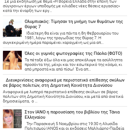
Σε μια εκδήλωση με θέμα «Η Βόρεια Ελλάδα στην εποχή των
σύγχρονων έργων υποδομής με χιλιάδες νέες θέσεις εργασίας»
κατά την έναρξη των εργ...
Ολυμπιακός: Τίμησαν τη μνήμη των θυμάτων της
Θύρας 7
Ιδιαίτερη θα είναι για πάντα η 8η Φεβρουαρίου του
1981, λόγω της τραγωδίας της Θύρας 7. Η
συγκεκριμένη ημέρα παραμένει χαραγμένη ως μία απ...
Όλες οι γυμνές φωτογραφίες της Πάολα (ΦΩΤΟ)
Τα πέταξε έξω όλα και μας αποκάλυψε τα ασύλληπτα
προσόντα της, μέχρι και τον εσωτερικό της κόσμο, κι
από μπροστά και από πίσω! Ένα απ...
Διευκρινίσεις αναφορικά με περιστατικό επίθεσης σκύλων
σε βάρος πολιτών, στη Δημοτική Κοινότητα Διονύσου
Αναφορικά με λυπηρό περιστατικό επίθεσης σκύλων σε βάρος
πολιτών στη Δημοτική Κοινότητα Διονύσου, και μετά από σχετικά
δημοσιεύματα, ο ...
Στον ΙΑΝΟ η παρουσίαση του βιβλίου της Τάνια
Ελληναίου
Την Παρασκευή 5 Νοεμβρίου στις 19:30 η Αλυσίδα
Πολιτισμού IANOS και οι εκδόσεις Μαλλιάρης-Παιδεία