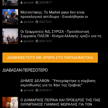
Καψοκόλης
gxcoukis
2023-08-17
Μητσοτάκης: Το Market pass δεν είναι
προεκλογικό αντίδωρο - Ενοχλήθηκαν οι
αριστεροί του χαβιαριού
gxcoukis
2022-12-21
Οι Γραμματείς ΝΔ, ΣΥΡΙΖΑ - Προοδευτική
Συμμαχία, ΠΑΣΟΚ - Κίνημα Αλλαγής «μαζί» για τη
συμμετοχή των γυναικών στην πολιτική
gxcoukis
2022-12-21
ΔΙΑΦΗΜΙΣΤΕΙΤΕ ΜΕ ΑΡΘΡΑ ΣΤΟ ΠΑΡΑΔΗΜΟΤΙΚΑ
ΔΙΑΒΑΣΑΝ ΠΕΡΙΣΣΟΤΕΡΟ
ΔΗΜΟΣ ΔΕΛΦΩΝ : “Υπογράφτηκε η σύμβαση
εκμίσθωσης για το Χάνι της Γραβιάς”
gxcoukis
2018-03-11
Ο ΔΗΜΑΡΧΟΣ ΠΕΙΡΑΙΑ ΚΑΙ ΠΡΟΕΔΡΟΣ ΤΗΣ ΠΑΕ
ΟΛΥΜΠΙΑΚΟΣ ΓΙΑΝΝΗΣ ΜΩΡΑΛΗΣ ΓΙΑ ΤΟΝ