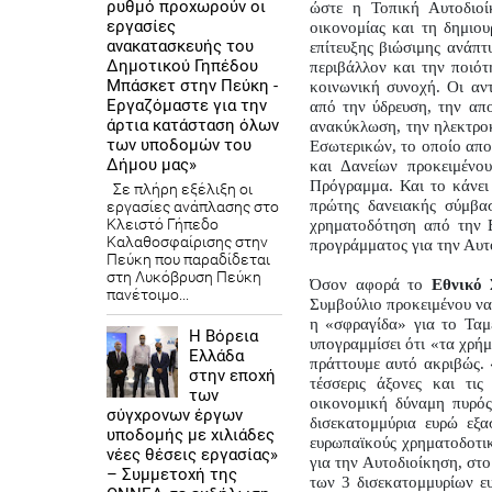
ρυθμό προχωρούν οι
ώστε η Τοπική Αυτοδιοίκ
εργασίες
οικονομίας και τη δημιου
ανακατασκευής του
επίτευξης βιώσιμης ανάπτ
Δημοτικού Γηπέδου
περιβάλλον και την ποιότ
Μπάσκετ στην Πεύκη -
κοινωνική συνοχή. Οι αντ
Εργαζόμαστε για την
από την ύδρευση, την απο
άρτια κατάσταση όλων
ανακύκλωση, την ηλεκτροκ
των υποδομών του
Εσωτερικών, το οποίο απο
Δήμου μας»
και Δανείων προκειμένου
Πρόγραμμα. Και το κάνει
Σε πλήρη εξέλιξη οι
πρώτης δανειακής σύμβασ
εργασίες ανάπλασης στο
Κλειστό Γήπεδο
χρηματοδότηση από την 
Καλαθοσφαίρισης στην
προγράμματος για την Αυτ
Πεύκη που παραδίδεται
στη Λυκόβρυση Πεύκη
Όσον αφορά το 
Εθνικό 
πανέτοιμο...
Συμβούλιο προκειμένου να 
η «σφραγίδα» για το Ταμ
Η Βόρεια
υπογραμμίσει ότι «τα χρήμ
Ελλάδα
πράττουμε αυτό ακριβώς. 
στην εποχή
τέσσερις άξονες και τι
των
οικονομική δύναμη πυρός
σύγχρονων έργων
δισεκατομμύρια ευρώ εξ
υποδομής με χιλιάδες
ευρωπαϊκούς χρηματοδοτικ
νέες θέσεις εργασίας»
για την Αυτοδιοίκηση, στ
– Συμμετοχή της
των 3 δισεκατομμυρίων ευ