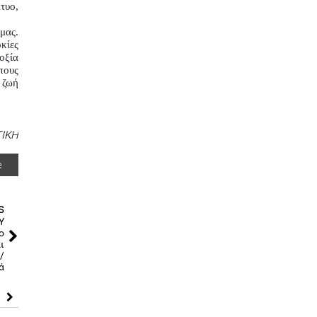
υο, 
ας. 
ίες 
ξία 
πους 
ζωή 
ΤΙΚΗ
e
s
Υ
ο
ι
/
ά