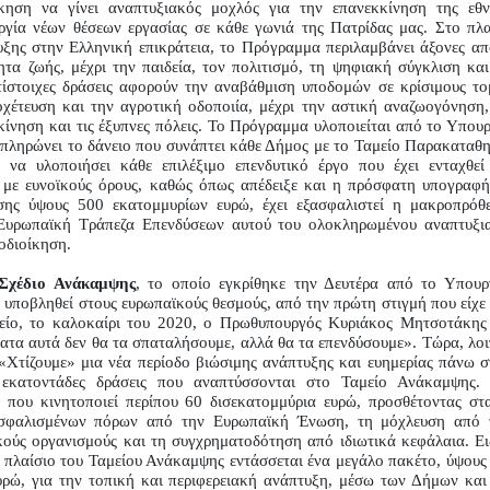
ηση να γίνει αναπτυξιακός μοχλός για την επανεκκίνηση της εθνι
ργία νέων θέσεων εργασίας σε κάθε γωνιά της Πατρίδας μας. Στο πλαί
υξης στην Ελληνική επικράτεια, το Πρόγραμμα περιλαμβάνει άξονες από
ητα ζωής, μέχρι την παιδεία, τον πολιτισμό, τη ψηφιακή σύγκλιση και 
ίστοιχες δράσεις αφορούν την αναβάθμιση υποδομών σε κρίσιμους τομε
χέτευση και την αγροτική οδοποιία, μέχρι την αστική αναζωογόνηση, 
ίνηση και τις έξυπνες πόλεις. Το Πρόγραμμα υλοποιείται από το Υπουργ
πληρώνει το δάνειο που συνάπτει κάθε Δήμος με το Ταμείο Παρακαταθη
 να υλοποιήσει κάθε επιλέξιμο επενδυτικό έργο που έχει ενταχθεί 
 με ευνοϊκούς όρους, καθώς όπως απέδειξε και η πρόσφατη υπογραφή 
ης ύψους 500 εκατομμυρίων ευρώ, έχει εξασφαλιστεί η μακροπρόθε
Ευρωπαϊκή Τράπεζα Επενδύσεων αυτού του ολοκληρωμένου αναπτυξια
οδιοίκηση.
Σχέδιο Ανάκαμψης
, το οποίο εγκρίθηκε την Δευτέρα από το Υπουργ
υποβληθεί στους ευρωπαϊκούς θεσμούς, από την πρώτη στιγμή που είχε μ
είο, το καλοκαίρι του 2020, ο Πρωθυπουργός Κυριάκος Μητσοτάκης ε
ατα αυτά δεν θα τα σπαταλήσουμε, αλλά θα τα επενδύσουμε». Τώρα, λοιπ
«Χτίζουμε» μια νέα περίοδο βιώσιμης ανάπτυξης και ευημερίας πάνω στ
ς εκατοντάδες δράσεις που αναπτύσσονται στο Ταμείο Ανάκαμψης. 
 που κινητοποιεί περίπου 60 δισεκατομμύρια ευρώ, προσθέτοντας στα
ασφαλισμένων πόρων από την Ευρωπαϊκή Ένωση, τη μόχλευση από τ
ούς οργανισμούς και τη συγχρηματοδότηση από ιδιωτικά κεφάλαια. Ειδ
ο πλαίσιο του Ταμείου Ανάκαμψης εντάσσεται ένα μεγάλο πακέτο, ύψους 
ρώ, για την τοπική και περιφερειακή ανάπτυξη, μέσω των Δήμων και 