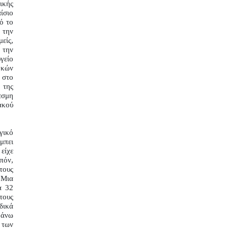
κής 
σιο 
 το 
την 
ίς, 
την 
είο 
κών 
στο 
της 
σμη 
κού 
ικό 
πει 
ίχε 
όν, 
ους 
Μια 
 32 
ους 
ικά 
άνω 
των 