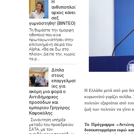
Η
ανθυποπλοί
αρχος κάνει
σεξ
γυμνόστηθη! (ΒΙΝΤΕΟ)
Τη θυμάστε την όμορφη
ηθοποιό που είχε
πρωταγωνιστήσει στην
επιτυχημένη σειρά του
Alpha, «Θα σε δω στο
πλοίο»; Δείτε την, χωρίς
τα ρ...
Δίπλα
στους
επαγγελματ
ίες για
Η Ελλάδα μετά από μια δεκ
ακόμη μια φορά ο
Αντιδήμαρχος
κορωνοϊού γυρίζει σελίδα.
προσόδων και
πολιτών εξαρτάται από το
εμπορίου Γρηγόρης
ζωή των πολιτών να γίνει κ
Καψοκόλης
Συνάντηση υπήρξε
μεταξύ του προεδρείου
Το Πρόγραμμα «Αντώνης 
ΣΑΤΑ, με τον
δισεκατομμύρια ευρώ και