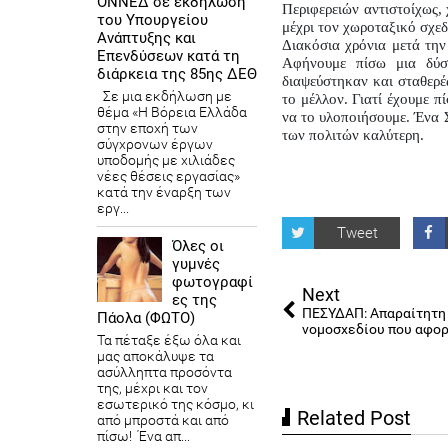
ΟΝΝΕΔ σε εκδήλωση
Περιφερειών αντιστοίχως, 
του Υπουργείου
μέχρι τον χωροταξικό σχε
Ανάπτυξης και
Διακόσια χρόνια μετά την
Επενδύσεων κατά τη
Αφήνουμε πίσω μια δύσκ
διάρκεια της 85ης ΔΕΘ
διαψεύστηκαν και σταθερέ
Σε μια εκδήλωση με
το μέλλον. Γιατί έχουμε π
θέμα «Η Βόρεια Ελλάδα
να το υλοποιήσουμε. Ένα Σ
στην εποχή των
των πολιτών καλύτερη.
σύγχρονων έργων
υποδομής με χιλιάδες
νέες θέσεις εργασίας»
κατά την έναρξη των
εργ...
Tweet
Όλες οι
γυμνές
φωτογραφί
Next
ες της
ΠΕΣΥΔΑΠ: Απαραίτητη
Πάολα (ΦΩΤΟ)
νομοσχεδίου που αφορ
Τα πέταξε έξω όλα και
μας αποκάλυψε τα
ασύλληπτα προσόντα
της, μέχρι και τον
εσωτερικό της κόσμο, κι
Related Post
από μπροστά και από
πίσω! Ένα απ...