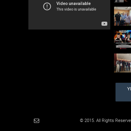
Κυριάκου, ποτάμια που
τρέχουν ασταμάτητα....
Διευκρινίσεις
αναφορικά με
περιστατικό επίθεσης
σκύλων σε βάρος
πολιτών, στη
Δημοτική Κοινότητα
Διονύσου
Αναφορικά με λυπηρό
περιστατικό επίθεσης
σκύλων σε βάρος
πολιτών στη Δημοτική
Κοινότητα Διονύσου, και
μετά από σχετικά
δημοσιεύματα, ο ...
Υ
Paradimotika.gr
© 2015. All Rights Reserve