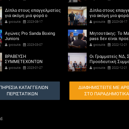
Δίπλα στους επαγγελματίες
Δίπλα στους επαγγ
για ακόμη μια φορά ο
για ακόμη μια φορά
Αντιδήμαρχος προσόδων
Αντιδήμαρχος προ
gxcoukis
2023-08-17
gxcoukis
2023-08-17
και εμπορίου Γρηγόρης
και εμπορίου Γρηγ
Καψοκόλης
Καψοκόλης
Αγώνες Pro Sanda Boxing
Μητσοτάκης: Το Ma
Juniors
pass δεν είναι προ
αντίδωρο - Ενοχλήθ
gxcoukis
2023-03-07
gxcoukis
2022-12-21
αριστεροί του χαβι
ΒΡΑΒΕΥΣΗ
Οι Γραμματείς ΝΔ, Σ
ΣΥΜΜΕΤΕΧΟΝΤΩΝ
Προοδευτική Συμμα
ΣΧΟΛΕΙΩΝ ΣΤΟΝ ΤΟΠΙΚΟ
ΠΑΣΟΚ - Κίνημα Αλ
gxcoukis
2023-01-27
gxcoukis
2022-12-21
ΔΙΑΓΩΝΙΣΜΟ ΠΕΙΡΑΜΑΤΩΝ
«μαζί» για τη συμμ
ΦΥΣΙΚΩΝ ΕΠΙΣΤΗΜΩΝ
των γυναικών στην
πολιτική
ΠΗΡΕΣΙΑ ΚΑΤΑΓΓΕΛΙΩΝ
ΔΙΑΦΗΜΙΣΤΕΙΤΕ ΜΕ ΑΡ
ΠΕΡΙΣΤΑΤΙΚΩΝ
ΣΤΟ ΠΑΡΑΔΗΜΟΤΙΚ
d.