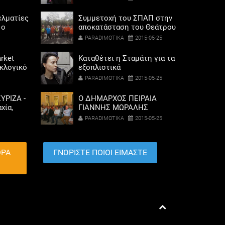
ελματίες
Συμμετοχή του ΣΠΑΠ στην
 ο
αποκατάσταση του Θεάτρου
σόδων
Ρεματιάς στο Χαλάνδρι
PARADIMOTIKA
2015-05-25
όρης
rket
Καταθέτει η Σταμάτη για τα
εκλογικό
εξοπλιστικά
ηκαν οι
PARADIMOTIKA
2015-05-25
αριού
ΥΡΙΖΑ -
Ο ΔΗΜΑΡΧΟΣ ΠΕΙΡΑΙΑ
χία,
ΓΙΑΝΝΗΣ ΜΩΡΑΛΗΣ
λαγής
ΕΓΚΑΙΝΙΑΣΕ
PARADIMOTIKA
2015-05-25
ετοχή
ΑΡΧΙΤΕΚΤΟΝΙΚΗ ΕΚΘΕΣΗ
ΤΟΥ Ε.Μ.Π ΓΙΑ ΤΟΝ ΠΕΙΡΑΙΑ
ΘΡΑ
ΓΝΩΡΙΣΤΕ ΠΟΙΟΙ ΕΙΜΑΣΤΕ
Α