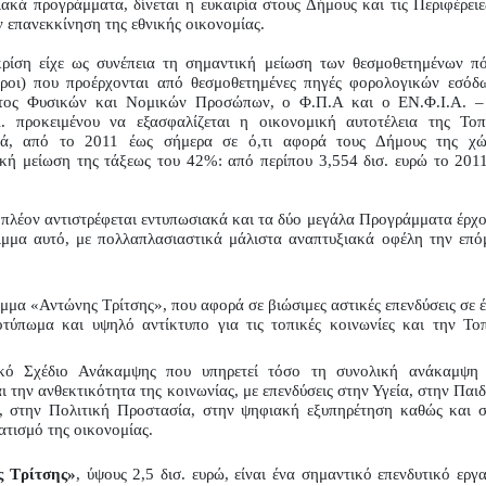
ακά προγράμματα, δίνεται η ευκαιρία στους Δήμους και τις Περιφέρειες
 επανεκκίνηση της εθνικής οικονομίας.
ρίση είχε ως συνέπεια τη σημαντική μείωση των θεσμοθετημένων πό
όροι) που προέρχονται από θεσμοθετημένες πηγές φορολογικών εσόδω
ος Φυσικών και Νομικών Προσώπων, ο Φ.Π.Α και ο ΕΝ.Φ.Ι.Α. – 
. προκειμένου να εξασφαλίζεται η οικονομική αυτοτέλεια της Τοπι
ικά, από το 2011 έως σήμερα σε ό,τι αφορά τους Δήμους της χώρ
κή μείωση της τάξεως του 42%: από περίπου 3,554 δισ. ευρώ το 2011,
πλέον αντιστρέφεται εντυπωσιακά και τα δύο μεγάλα Προγράμματα έρχον
ιμμα αυτό, με πολλαπλασιαστικά μάλιστα αναπτυξιακά οφέλη την επόμ
μα «Αντώνης Τρίτσης», που αφορά σε βιώσιμες αστικές επενδύσεις σε έ
τύπωμα και υψηλό αντίκτυπο για τις τοπικές κοινωνίες και την Τοπ
κό Σχέδιο Ανάκαμψης που υπηρετεί τόσο τη συνολική ανάκαμψη τ
 την ανθεκτικότητα της κοινωνίας, με επενδύσεις στην Υγεία, στην Παιδε
 στην Πολιτική Προστασία, στην ψηφιακή εξυπηρέτηση καθώς και σ
τισμό της οικονομίας.
 Τρίτσης»
, ύψους 2,5 δισ. ευρώ, είναι ένα σημαντικό επενδυτικό εργα