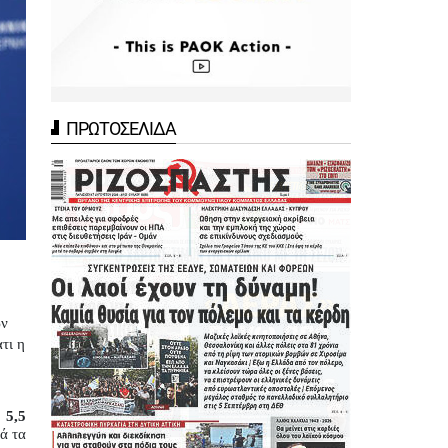
ΠΡΩΤΟΣΕΛΙΔΑ
ν 
ι η 
5,5 
ά τα 