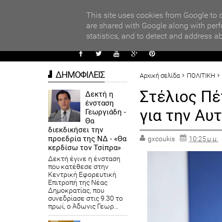
PARADI
ors
This site uses cookies from Google to d
are shared with Google along with perf
statistics, and to detect and address a
ΑΥΤΟΔ
ΔΗΜΟΦΙΛΕΙΣ
Αρχική σελίδα
ΠΟΛΙΤΙΚΗ
Στέλιος Πέ
Δεκτή η
ένσταση
για την Αυ
Γεωργιάδη -
Θα
διεκδικήσει την
προεδρία της ΝΔ - «Θα
gxcoukis
10:25 μ.μ.
κερδίσω τον Τσίπρα»
Δεκτή έγινε η ένσταση
που κατέθεσε στην
Κεντρική Εφορευτική
Επιτροπή της Νέας
Δημοκρατίας, που
συνεδρίασε στις 9.30 το
πρωί, ο Άδωνις Γεωρ...