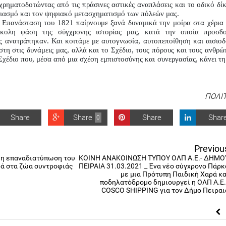
χρηματοδοτώντας από τις πράσινες αστικές αναπλάσεις και το οδικό δίκτ
διασμό και τον ψηφιακό μετασχηματισμό των πόλεών μας.
 Επανάσταση του 1821 παίρνουμε ξανά δυναμικά την μοίρα στα χέρια μ
ολη φάση της σύγχρονης ιστορίας μας, κατά την οποία προσδοκ
ς ανατράπηκαν. Και κοιτάμε με αυτογνωσία, αυτοπεποίθηση και αισιοδο
ίστη στις δυνάμεις μας, αλλά και το Σχέδιο, τους πόρους και τους ανθρώ
χέδιο που, μέσα από μια σχέση εμπιστοσύνης και συνεργασίας, κάνει τη 
ΠΟΛΙ
Share
Share
Share
Shar
0
Previou
 η επαναδιατύπωση του
ΚΟΙΝΗ ΑΝΑΚΟΙΝΩΣΗ ΤΥΠΟΥ ΟΛΠ Α.Ε.- ΔΗΜΟ
ά στα ζώα συντροφιάς
ΠΕΙΡΑΙΑ 31.03.2021 _ Ένα νέο σύγχρονο Πάρκ
με μια Πρότυπη Παιδική Χαρά κα
ποδηλατόδρομο δημιουργεί η ΟΛΠ Α.Ε.
COSCO SHIPPING για τον Δήμο Πειραι