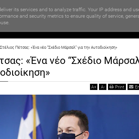
MOTIKA NEWS
ΒΡΑΒΕΥΣΗ ΣΥΜΜΕΤΕΧΟΝΤΩΝ ΣΧΟΛΕΙΩΝ ΣΤΟΝ ΤΟΠΙΚΟ 
eliver its services and to analyze traffic. Your IP address and us
ormance and security metrics to ensure quality of service, gener
buse.
ΙΟΙΚΗΣΗ
ΠΟΛΙΤΙΚΗ
ΟΙΚΟΝΟΜΙΑ
LIFESTYL
Στέλιος Πέτσας: «Ένα νέο “Σχέδιο Μάρσαλ” για την Αυτοδιοίκηση»
τσας: «Ένα νέο “Σχέδιο Μάρσα
τοδιοίκηση»
A
+
A
-
Print
E