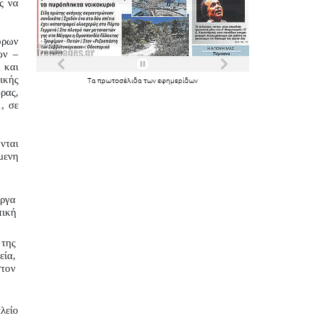
 να 
ρων 
ν – 
και 
κής 
Τα
πρωτοσέλιδα
των
εφημερίδων
ας, 
 σε 
ται 
ενη 
ργα 
ική 
ης 
ία, 
τον 
λείο 