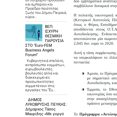
αντιδήμαρχο προσόδων
δύο εμβληματικά αναπτυξι
και εμπορίου και
συμβάλλουν δυναμικά στην
Προέδρο ποιότητας
ζωής του Δήμου Πειραιά,
Η πολυετής οικονομική κ
κύριο...
(Κεντρικοί Αυτοτελείς Π
όπως ο Φόρος Εισοδήματ
ΒΕΠ:
αποδίδονται στους Ο.Τ.Α
ΙΣΧΥΡΗ
Αυτοδιοίκησης. Ενδεικτ
ΘΕΣΜΙΚΗ
αποτυπώνεται μία σωρευτι
ΠΑΡΟΥΣΙΑ
2,045 δισ. ευρώ το 2020.
ΣΤΟ “Euro-FEM
Business Angels
Αυτή η τάση συρρίκνωσης 
Forum”
να υπερκαλύψουν το έλλε
Κυβερνητικά στελέχη,
πενταετία:
εκπρόσωποι κομμάτων,
ευρωβουλευτές,
βουλευτές αλλά και
Άμεσα, το Πρόγραμ
διακεκριμένες
με σημαντικό απο
προσωπικότητες
Αυτοδιοίκηση, και
συμμετέχουν στις
Έμμεσα, το Εθνι
εργασίες του “Eu...
οικονομίας όσο και
στην απασχόληση,
ΔΗΜΟΣ
πράσινο μετασχημα
ΛΥΚΟΒΡΥΣΗΣ ΠΕΥΚΗΣ:
Δήμαρχος Τάσος
Μαυρίδης «Με γοργό
Το 
Πρόγραμμα «Αντώνης