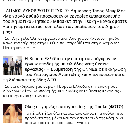
ΔΗΜΟΣ ΛΥΚΟΒΡΥΣΗΣ ΠΕΥΚΗΣ: Δήμαρχος Τάσος Μαυρίδης
«Με γοργό ρυθμό προχωρούν οι εργασίες ανακατασκευής
του Δημοτικού Γηπέδου Μπάσκετ στην Πεύκη - Εργαζόμαστε
για την άρτια κατάσταση όλων των υποδομών του Δήμου
μας»
Σε πλήρη εξέλιξη οι εργασίες ανάπλασης στο Κλειστό Γήπεδο
Καλαθοσφαίρισης στην Πεύκη που παραδίδεται στη Λυκόβρυση
Πεύκη πανέτοιμο...
Η Βόρεια Ελλάδα στην εποχή των σύγχρονων
έργων υποδομής με χιλιάδες νέες θέσεις
εργασίας» – Συμμετοχή της ΟΝΝΕΔ σε εκδήλωση
του Υπουργείου Ανάπτυξης και Επενδύσεων κατά
τη διάρκεια της 85ης ΔΕΘ
Σε μια εκδήλωση με θέμα «Η Βόρεια Ελλάδα στην εποχή των
σύγχρονων έργων υποδομής με χιλιάδες νέες θέσεις εργασίας»
κατά την έναρξη των εργ...
Όλες οι γυμνές φωτογραφίες της Πάολα (ΦΩΤΟ)
Τα πέταξε έξω όλα και μας αποκάλυψε τα ασύλληπτα
προσόντα της, μέχρι και τον εσωτερικό της κόσμο, κι
από μπροστά και από πίσω! Ένα απ...