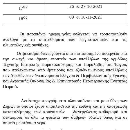
ος
26  & 27-10-2021
17
ος
09  & 10-11-2021
18
 Οι παραπάνω ημερομηνίες ενδέχεται να τροποποιηθούν 
ανάλογα με τα αποτελέσματα των δειγματοληψιών και τις 
κλιματολογικές συνθήκες.  
Οι ψεκασμοί διενεργούνται από πιστοποιημένο συνεργείο υπό 
την συνεχή και άμεση εποπτεία των υπαλλήλων της αρμόδιας 
Τεχνικής Επιτροπής Παρακολούθησης και Παραλαβής του Έργου, 
που στελεχώνεται από έμπειρους και εξειδικευμένους υπαλλήλους 
των Διευθύνσεων Υγειονομικού Ελέγχου & Περιβαλλοντικής Υγιεινής 
και Αγροτικής Οικονομίας & Κτηνιατρικής Περιφερειακής Ενότητας 
Πειραιά.
           Αντίστοιχα προγράμματα υλοποιούνται και με ευθύνη των 
Δήμων οι οποίοι έχουν αποκλειστικά την ευθύνη και την υποχρέωση 
καταπολέμησης των κουνουπιών 
 διενεργώντας καθαρισμό και 
ψεκασμούς σε όλα τα φρεάτια των όμβριων υδάτων όπως και σε 
σημεία με στάσιμα νερά. 