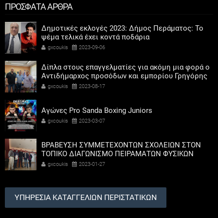
ΠΡΟΣΦΑΤΑ ΑΡΘΡΑ
Δημοτικές εκλογές 2023: Δήμος Περάματος: Το
ψέμα τελικά έχει κοντά ποδάρια
gxcoukis
2023-09-06
Δίπλα στους επαγγελματίες για ακόμη μια φορά ο
Αντιδήμαρχος προσόδων και εμπορίου Γρηγόρης
Καψοκόλης
gxcoukis
2023-08-17
Αγώνες Pro Sanda Boxing Juniors
gxcoukis
2023-03-07
ΒΡΑΒΕΥΣΗ ΣΥΜΜΕΤΕΧΟΝΤΩΝ ΣΧΟΛΕΙΩΝ ΣΤΟΝ
ΤΟΠΙΚΟ ΔΙΑΓΩΝΙΣΜΟ ΠΕΙΡΑΜΑΤΩΝ ΦΥΣΙΚΩΝ
ΕΠΙΣΤΗΜΩΝ
gxcoukis
2023-01-27
ΥΠΗΡΕΣΙΑ ΚΑΤΑΓΓΕΛΙΩΝ ΠΕΡΙΣΤΑΤΙΚΩΝ