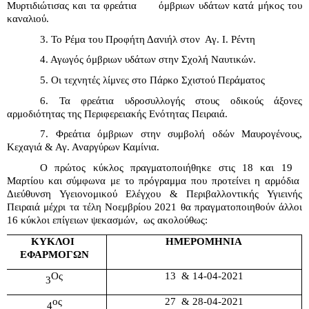
Μυρτιδιώτισας και τα φρεάτια      όμβριων υδάτων κατά μήκος του 
καναλιού.
3. Το Ρέμα του Προφήτη Δανιήλ στον  Αγ. Ι. Ρέντη 
4. Αγωγός όμβριων υδάτων στην Σχολή Ναυτικών.
5. Οι τεχνητές λίμνες στο Πάρκο Σχιστού Περάματος 
6. Τα φρεάτια υδροσυλλογής στους οδικούς άξονες 
αρμοδιότητας της Περιφερειακής Ενότητας Πειραιά.
7. Φρεάτια όμβριων στην συμβολή οδών Μαυρογένους, 
Κεχαγιά & Αγ. Αναργύρων Καμίνια.
Ο πρώτος κύκλος πραγματοποιήθηκε στις 18 και 19   
Μαρτίου και σύμφωνα με το πρόγραμμα που προτείνει η αρμόδια  
Διεύθυνση Υγειονομικού Ελέγχου & Περιβαλλοντικής Υγιεινής 
Πειραιά μέχρι τα τέλη Νοεμβρίου 2021 θα πραγματοποιηθούν άλλοι 
16 κύκλοι επίγειων ψεκασμών,  ως ακολούθως:
ΚΥΚΛΟΙ 
ΗΜΕΡΟΜΗΝΙΑ
ΕΦΑΡΜΟΓΩΝ
Ος
13  & 14-04-2021
3
ος
27  & 28-04-2021
4