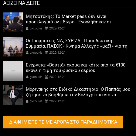
ΑΞΙΖΕΙ ΝΑ ΔΕΙΤΕ
Μητσοτάκης: Το Market pass δεν είναι
προεκλογικό αντίδωρο - Ενοχλήθηκαν οι
αριστεροί του χαβιαριού
gxcoukis
2022-12-21
Οι Γραμματείς ΝΔ, ΣΥΡΙΖΑ - Προοδευτική
Συμμαχία, ΠΑΣΟΚ - Κίνημα Αλλαγής «μαζί» για τη
συμμετοχή των γυναικών στην πολιτική
gxcoukis
2022-12-21
Ενέργεια: «Βουτιά» ακόμα και κάτω από τα €100
έκανε η τιμή του φυσικού αερίου
gxcoukis
2022-12-21
Μαρινάκης στο Ειδικό Δικαστήριο: Ο Παππάς μου
ζήτησε να βοηθήσω τον Καλογρίτσα για να
αποκτήσει σταθμό ο ΣΥΡΙΖΑ
gxcoukis
2022-12-21
ΔΙΑΦΗΜΙΣΤΕΙΤΕ ΜΕ ΑΡΘΡΑ ΣΤΟ ΠΑΡΑΔΗΜΟΤΙΚΑ