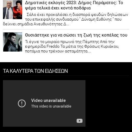
Δημοτικές εκλογές 2023: Δήμος Περάματος: Το
ψέμα τελικά έχει κοντά ποδάρια
Σάλο έχει προκαλέσει η διασπορά ψευδών δηλώσεων
του επικεφαλής συνδυασμού " Δύναμη Ευθύνης " που
δείχνει σημάδια Ανευθυνότητας Δ...
Θυσιάστηκε για να σώσει τη ζωή της κοπέλας του
Τι έγινε το μοιραίο πρωινό της Πέμπτης Από την
εφημερίδα Freddo Τα μάτια της Φρόσως Κυριάκου,
ποτάμια που τρέχουν ασταμάτητα....
ΤΑ ΚΑΛΥΤΕΡΑ ΤΩΝ ΕΙΔΗΣΕΩΝ