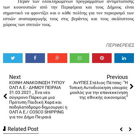
Πέραν των ολοκληρωμένων προγραμμάτων αντιμετώπισης 
των κουνουπιών από την Περιφέρεια και τους Δήμους είναι 
σημαντικό να φροντίζει και ο κάθε πολίτης για τον περιορισμό των 
εστιών αναπαραγωγής τους στις βεράντες και τους ακάλυπτους 
χώρους των σπιτιών τους.
ΠΕΡΙΦΕΡΕΙΕΣ
Tweet
Share
Share
Share
Share
Share
0
Next
Previous
ΚΟΙΝΗ ΑΝΑΚΟΙΝΩΣΗ ΤΥΠΟΥ
ΑνΥΠΕΣ Στέλιος Πέτσας: “Η
ΟΛΠ Α.Ε.- ΔΗΜΟΥ ΠΕΙΡΑΙΑ
Τοπική Αυτοδιοίκηση ισχυρός
31.03.2021 _ Ένα νέο
μοχλός για την επανεκκίνηση
σύγχρονο Πάρκο με μια
της εθνικής οικονομίας”
Πρότυπη Παιδική Χαρά και
ποδηλατόδρομο δημιουργεί η
ΟΛΠ Α.Ε./ COSCO SHIPPING
για τον Δήμο Πειραιά
Related Post