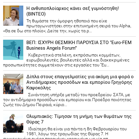
Η ανθυποπλοίαρχος κάνει σεξ γυμνόστηθη!
(ΒΙΝΤΕΟ)
Τη θυμάστε την όμορφη ηθοποιό που είχε
πρωταγωνιστήσει στην επιτυχημένη σειρά του Alpha,
«Θα σε δω στο πλοίο»; Δείτε την, χωρίς τα ρ...
ΒΕΠ: ΙΣΧΥΡΗ ΘΕΣΜΙΚΗ ΠΑΡΟΥΣΙΑ ΣΤΟ “Euro-FEM
Business Angels Forum”
Κυβερνητικά στελέχη, εκπρόσωποι κομμάτων,
ευρωβουλευτές, βουλευτές αλλά και διακεκριμένες
προσωπικότητες συμμετέχουν στις εργασίες του “Eu...
Δίπλα στους επαγγελματίες για ακόμη μια φορά ο
Αντιδήμαρχος προσόδων και εμπορίου Γρηγόρης
Καψοκόλης
Συνάντηση υπήρξε μεταξύ του προεδρείου ΣΑΤΑ, με
τον αντιδήμαρχο προσόδων και εμπορίου και Προέδρο ποιότητας
ζωής του Δήμου Πειραιά, κύριο...
Ολυμπιακός: Τίμησαν τη μνήμη των θυμάτων της
Θύρας 7
Ιδιαίτερη θα είναι για πάντα η 8η Φεβρουαρίου του
1981, λόγω της τραγωδίας της Θύρας 7. Η
συγκεκριμένη ημέρα παραμένει χαραγμένη ως μία απ...