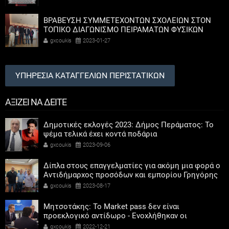
ΒΡΑΒΕΥΣΗ ΣΥΜΜΕΤΕΧΟΝΤΩΝ ΣΧΟΛΕΙΩΝ ΣΤΟΝ
ΤΟΠΙΚΟ ΔΙΑΓΩΝΙΣΜΟ ΠΕΙΡΑΜΑΤΩΝ ΦΥΣΙΚΩΝ
ΕΠΙΣΤΗΜΩΝ
gxcoukis
2023-01-27
ΥΠΗΡΕΣΙΑ ΚΑΤΑΓΓΕΛΙΩΝ ΠΕΡΙΣΤΑΤΙΚΩΝ
ΑΞΙΖΕΙ ΝΑ ΔΕΙΤΕ
Δημοτικές εκλογές 2023: Δήμος Περάματος: Το
ψέμα τελικά έχει κοντά ποδάρια
gxcoukis
2023-09-06
Δίπλα στους επαγγελματίες για ακόμη μια φορά ο
Αντιδήμαρχος προσόδων και εμπορίου Γρηγόρης
Καψοκόλης
gxcoukis
2023-08-17
Μητσοτάκης: Το Market pass δεν είναι
προεκλογικό αντίδωρο - Ενοχλήθηκαν οι
αριστεροί του χαβιαριού
gxcoukis
2022-12-21