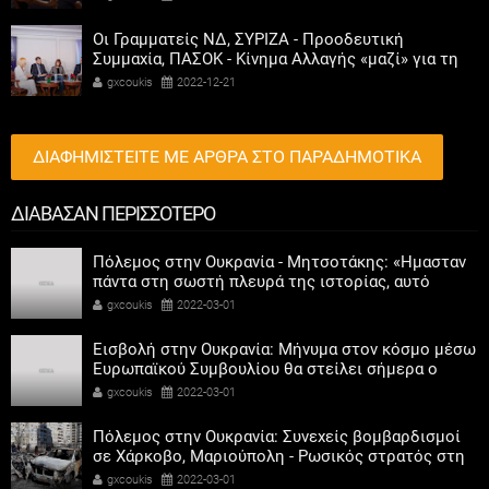
Οι Γραμματείς ΝΔ, ΣΥΡΙΖΑ - Προοδευτική
Συμμαχία, ΠΑΣΟΚ - Κίνημα Αλλαγής «μαζί» για τη
συμμετοχή των γυναικών στην πολιτική
gxcoukis
2022-12-21
ΔΙΑΦΗΜΙΣΤΕΙΤΕ ΜΕ ΑΡΘΡΑ ΣΤΟ ΠΑΡΑΔΗΜΟΤΙΚΑ
ΔΙΑΒΑΣΑΝ ΠΕΡΙΣΣΟΤΕΡΟ
Πόλεμος στην Ουκρανία - Μητσοτάκης: «Ημασταν
πάντα στη σωστή πλευρά της ιστορίας, αυτό
κάνουμε και τώρα»
gxcoukis
2022-03-01
Εισβολή στην Ουκρανία: Μήνυμα στον κόσμο μέσω
Ευρωπαϊκού Συμβουλίου θα στείλει σήμερα ο
Ζελένσκι
gxcoukis
2022-03-01
Πόλεμος στην Ουκρανία: Συνεχείς βομβαρδισμοί
σε Χάρκοβο, Μαριούπολη - Ρωσικός στρατός στη
Χερσώνα
gxcoukis
2022-03-01