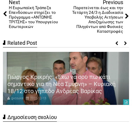
Next
Previous
Η Ευρωπαϊκή Τράπεζα
Παρατείνεται έως και την
Επενδύσεων στηρίζει το
Τετάρτη 24/3 η Διαδικασία
Πρόγραμμα «ΑΝΤΩΝΗΣ
Υποβολής Αιτήσεων
ΤΡΙΤΣΗΣ» του Υπουργείου
Αποζημίωσης των
Εσωτερικών
Πληγέντων από Φυσικές
Καταστροφές
Related Post
Γιώργος Κρικρής: «Έχω να σου πω κάτι
σημαντικό για τη Νέα Σμύρνη» – Κυριακή
18/12 στο γήπεδο Ανδρέας Βαρίκας
gxcoukis
2022-12-13
Δημοσίευση σχολίου