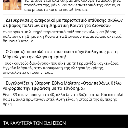
Τα πέταξε έξω όλα και μας αποκάλυψε τα ασύλληπτα
προσόντα της, μέχρι και τον εσωτερικό της κόσμο, κι
από μπροστά και από πίσω! Ένα απ...
Διευκρινίσεις αναφορικά με περιστατικό επίθεσης σκύλων
σε βάρος πολιτών, στη Δημοτική Κοινότητα Διονύσου
Αναφορικά με λυπηρό περιστατικό επίθεσης σκύλων σε βάρος
πολιτών στη Δημοτική Κοινότητα Διονύσου, και μετά από σχετικά
δημοσιεύματα, ο ...
Ο Σαρκοζί αποκαλύπτει τους «καυτούς» διαλόγους με τη
Μέρκελ για την ελληνική κρίση!
Τους «καυτούς διαλόγους» που είχε με τη Γερμανίδα Καγκελάριο,
Άγγελα Μέρκελ, στην κορύφωση της ελληνικής κρίσης,
αποκαλύπτει ο πρώην πρό...
Συγκλονίζει η 39χρονη Εβίνα Μάλτση: «Οταν πεθάνω, θέλω
να φοράω την εμφάνιση με το εθνόσημο»
Είναι 39 ετών, πάει για τα 40, αλλά δεν το βάζει κάτω. Και όχι απλά
παίζει, αλλά πρωταγωνιστεί. Αυτή είναι η ιστορία της έμπειρης
αρχη...
ΤΑ ΚΑΛΥΤΕΡΑ ΤΩΝ ΕΙΔΗΣΕΩΝ