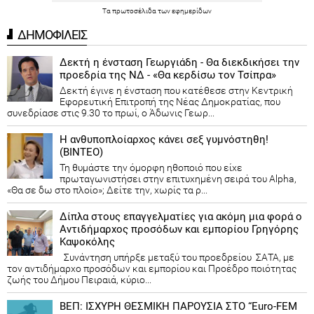
Τα
πρωτοσέλιδα
των
εφημερίδων
ΔΗΜΟΦΙΛΕΙΣ
Δεκτή η ένσταση Γεωργιάδη - Θα διεκδικήσει την
προεδρία της ΝΔ - «Θα κερδίσω τον Τσίπρα»
Δεκτή έγινε η ένσταση που κατέθεσε στην Κεντρική
Εφορευτική Επιτροπή της Νέας Δημοκρατίας, που
συνεδρίασε στις 9.30 το πρωί, ο Άδωνις Γεωρ...
Η ανθυποπλοίαρχος κάνει σεξ γυμνόστηθη!
(ΒΙΝΤΕΟ)
Τη θυμάστε την όμορφη ηθοποιό που είχε
πρωταγωνιστήσει στην επιτυχημένη σειρά του Alpha,
«Θα σε δω στο πλοίο»; Δείτε την, χωρίς τα ρ...
Δίπλα στους επαγγελματίες για ακόμη μια φορά ο
Αντιδήμαρχος προσόδων και εμπορίου Γρηγόρης
Καψοκόλης
Συνάντηση υπήρξε μεταξύ του προεδρείου ΣΑΤΑ, με
τον αντιδήμαρχο προσόδων και εμπορίου και Προέδρο ποιότητας
ζωής του Δήμου Πειραιά, κύριο...
ΒΕΠ: ΙΣΧΥΡΗ ΘΕΣΜΙΚΗ ΠΑΡΟΥΣΙΑ ΣΤΟ “Euro-FEM