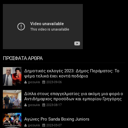
ΠΡΟΣΦΑΤΑ ΑΡΘΡΑ
Δημοτικές εκλογές 2023: Δήμος Περάματος: Το
ψέμα τελικά έχει κοντά ποδάρια
gxcoukis
2023-09-06
Δίπλα στους επαγγελματίες για ακόμη μια φορά ο
Αντιδήμαρχος προσόδων και εμπορίου Γρηγόρης
Καψοκόλης
gxcoukis
2023-08-17
Αγώνες Pro Sanda Boxing Juniors
gxcoukis
2023-03-07