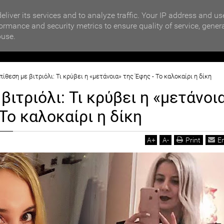
MOTIKA NEWS
ΒΡΑΒΕΥΣΗ ΣΥΜΜΕΤΕΧΟΝΤΩΝ ΣΧΟΛΕΙΩΝ ΣΤΟΝ ΤΟΠΙΚΟ 
eliver its services and to analyze traffic. Your IP address and us
ormance and security metrics to ensure quality of service, gener
buse.
ΙΟΙΚΗΣΗ
ΠΟΛΙΤΙΚΗ
ΟΙΚΟΝΟΜΙΑ
LIFESTYL
πίθεση με βιτριόλι: Τι κρύβει η «μετάνοια» της Έφης - Το καλοκαίρι η δίκη
βιτριόλι: Τι κρύβει η «μετάνοι
Το καλοκαίρι η δίκη
A
+
A
-
Print
E