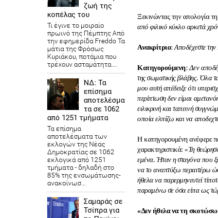
ζωή της
κοπέλας του
Ξεκινώντας την απολογία τη
Τι έγινε το μοιραίο
από φιλικό κύκλο αρκετά χρ
πρωινό της Πέμπτης Από
την εφημερίδα Freddo Τα
Ανακρίτρια
:
Aποδέχεστε την
μάτια της Φρόσως
Κυριάκου, ποτάμια που
τρέχουν ασταμάτητα....
Κατηγορούμενη
:
Δεν αποδέ
της σωματικής βλάβης. Όλα τα
ΝΔ: Τα
μου αυτή απέδειξε ότι υπερισ
επίσημα
περίπτωση δεν είμαι αμετανό
αποτελέσμα
τα σε 1062
ειλικρινή και ταπεινή συγγνώμ
από 1251 τμήματα
οποία ελπίζω και να αποδεχτ
Τα επίσημα
αποτελέσματα των
Η κατηγορουμένη ανέφερε πω
εκλογών της Νέας
χαρακτηριστικά:
«Τη θεώρησα
Δημοκρατίας​ σε 1062
εκλογικά από 1251
εμένα. Ήταν η σταγόνα που ξε
τμήματα - δηλαδή στο
να το αναπτύξω περαιτέρω ώσ
85% της ενσωμάτωσης-
ήθελα να παρερμηνευτεί τίπο
ανακοίνωσ...
παραμένω σε όσα είπα ως τώ
Σαμαράς σε
Τσίπρα για
«Δεν ήθελα να τη σκοτώσω