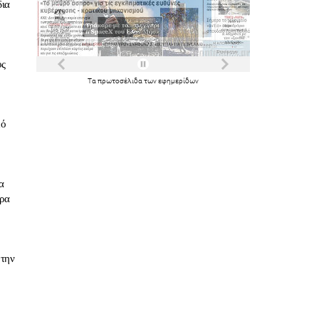
δια
υς
Τα
πρωτοσέλιδα
των
εφημερίδων
κό
α
ορα
 την