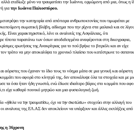
 αλλά επεδίωξε μόνο να τραυματίσει την Ιωάννα, ορμώμενη από μια, όπως η ί
νή για
την Ιωάννα Παλιοσπύρου.
α μετατρέψει την κατηγορία από απόπειρα ανθρωποκτονίας που τιμωρείται με
 σκοπούμενη σωματική βλάβη, αδίκημα που την ρίχνει στα μαλακά και σε λίγο
ής. Είναι χαρακτηριστικό, λένε οι αναλυτές της Ασφάλειας, ότι
ρε τίποτα παραπάνω των όσων αποδεδειγμένα αναφέρονται στη δικογραφια,
ρίσιμες ερωτήσεις της Ανακρίτριας για το πού βρήκε το βιτριόλι και αν είχε
ο τον τρόπο να μην αποκαλύψει το χρονικό πλαίσιο που κατέστρωνε το σατανι
αι αόριστες που έχαναν το ίδιο τους το νόημα μέσα σε μια γενική και αόριστη
ομμάτι που αφορά στο κίνητρό της, δεν αποκάλυψε όλα τα στοιχεία και με μι
ωσε τα όσα ήταν ήδη γνωστά, ενώ έδωσε ιδιαίτερο βάρος στο κομμάτι που αφ
ό,τι είχε καθαρό ποινικό μητρώο και μια φυσιολογική ζωή.
ία
«ήθελα να την τραυματίσω, όχι να την σκοτώσω
» στοχεύει στην αλλαγή του
 οι αναλυτες της ΕΛ.ΑΣ δεν αποκλείουν να υπάρξουν και άλλες εκπλήξεις από
της η 36χρονη