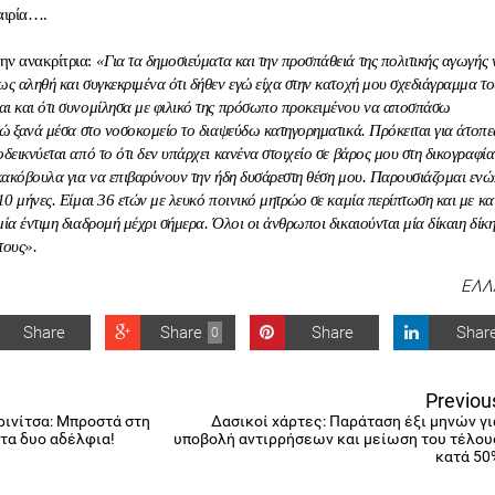
αιρία….
ην ανακρίτρια:
«Για τα δημοσιεύματα και την προσπάθειά της πολιτικής αγωγής 
ως αληθή και συγκεκριμένα ότι δήθεν εγώ είχα στην κατοχή μου σχεδιάγραμμα το
αι και ότι συνομίλησα με φιλικό της πρόσωπο προκειμένου να αποσπάσω
θώ ξανά μέσα στο νοσοκομείο το διαψεύδω κατηγορηματικά. Πρόκειται για άτοπε
δεικνύεται από το ότι δεν υπάρχει κανένα στοιχείο σε βάρος μου στη δικογραφί
 κακόβουλα για να επιβαρύνουν την ήδη δυσάρεστη θέση μου. Παρουσιάζομαι ενώ
10 μήνες. Είμαι 36 ετών με λευκό ποινικό μητρώο σε καμία περίπτωση και με κ
ία έντιμη διαδρομή μέχρι σήμερα. Όλοι οι άνθρωποι δικαιούνται μία δίκαιη δίκη
τους».
ΕΛΛ
Share
Share
Share
Shar
0
Previou
ρινίτσα: Μπροστά στη
Δασικοί χάρτες: Παράταση έξι μηνών γι
τα δυο αδέλφια!
υποβολή αντιρρήσεων και μείωση του τέλου
κατά 50