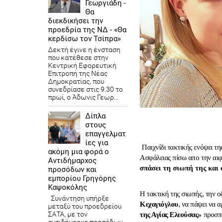
Γεωργιάδη -
Θα
διεκδικήσει την
προεδρία της ΝΔ - «Θα
κερδίσω τον Τσίπρα»
Δεκτή έγινε η ένσταση
που κατέθεσε στην
Κεντρική Εφορευτική
Επιτροπή της Νέας
Δημοκρατίας, που
συνεδρίασε στις 9.30 το
πρωί, ο Άδωνις Γεωρ...
Δίπλα
στους
επαγγελματ
ίες για
Παιχνίδι τακτικής ενόψει τη
ακόμη μια φορά ο
Ασφάλειας πίσω απο την αιφ
Αντιδήμαρχος
σπάσει τη σιωπή της και
προσόδων και
εμπορίου Γρηγόρης
Καψοκόλης
Η τακτική της σιωπής, την ο
Συνάντηση υπήρξε
Κεχαγιόγλου
, να πάψει να 
μεταξύ του προεδρείου
ΣΑΤΑ, με τον
της Αγίας Ελεούσας»
προσπα