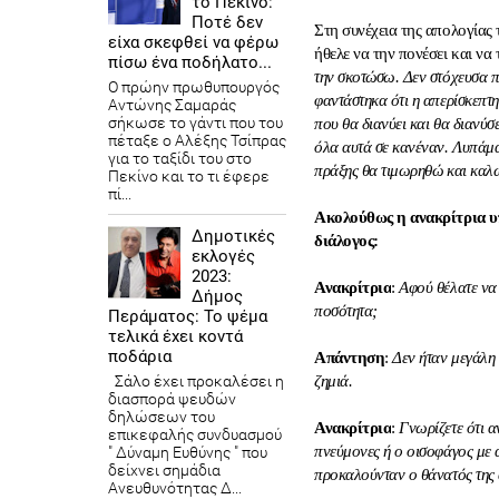
το Πεκίνο:
Ποτέ δεν
Στη συνέχεια της απολογίας
είχα σκεφθεί να φέρω
ήθελε να την πονέσει και να
πίσω ένα ποδήλατο...
την σκοτώσω. Δεν στόχευσα π
Ο πρώην πρωθυπουργός
φαντάστηκα ότι η απερίσκεπτη
Αντώνης Σαμαράς
σήκωσε το γάντι που του
που θα διανύει και θα διανύσ
πέταξε ο Αλέξης Τσίπρας
όλα αυτά σε κανέναν. Λυπάμα
για το ταξίδι του στο
πράξης θα τιμωρηθώ και καλ
Πεκίνο και το τι έφερε
πί...
Ακολούθως η ανακρίτρια υ
Δημοτικές
διάλογος:
εκλογές
2023:
Ανακρίτρια
:
Αφού θέλατε να 
Δήμος
ποσότητα;
Περάματος: Το ψέμα
τελικά έχει κοντά
ποδάρια
Απάντηση
:
Δεν ήταν μεγάλη 
Σάλο έχει προκαλέσει η
ζημιά.
διασπορά ψευδών
δηλώσεων του
Ανακρίτρια
:
Γνωρίζετε ότι αν
επικεφαλής συνδυασμού
πνεύμονες ή ο οισοφάγος με α
" Δύναμη Ευθύνης " που
δείχνει σημάδια
προκαλούνταν ο θάνατός της
Ανευθυνότητας Δ...