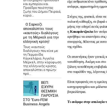
αντιδήμαρχο προσόδων
είχε ανθρωποκτόνο πρόθεση,
και εμπορίου και
ανέφερε, αρρωστημένη εμμο
Προέδρο ποιότητας
ζωής του Δήμου Πειραιά,
κύριο...
Στόχος της, φυσικά, είναι ν
πολυετή κάθειρξη, σε βαριά
Ο Σαρκοζί
μήνες την οδηγεί εκτός φυλακ
αποκαλύπτει τους
η
Κακαράντζουλα
δεν ανέφε
«καυτούς» διαλόγους
αρνήθηκε να απαντήσει στις κ
με τη Μέρκελ για την
ελληνική κρίση!
συνεργούς, θέλοντας με αυτ
της σχέδιο.
Τους «καυτούς
διαλόγους» που είχε με
τη Γερμανίδα
Οι απαντήσεις ήταν γενικές κ
Καγκελάριο, Άγγελα
τοποθέτηση. Ακόμη και στο κ
Μέρκελ, στην κορύφωση
της ελληνικής κρίσης,
ξύλινη τοποθέτηση επιβεβαί
αποκαλύπτει ο πρώην
στο παρελθόν της, λέγοντας 
πρό...
Είναι προφανές οτι η ομολογ
ΒΕΠ:
ΙΣΧΥΡΗ
κατηγορητηρίου και μάλιστα
ΘΕΣΜΙΚΗ
βιτριολίστρια.
ΠΑΡΟΥΣΙΑ
ΣΤΟ “Euro-FEM
Τι ανέφερε στην απολογία 
Business Angels