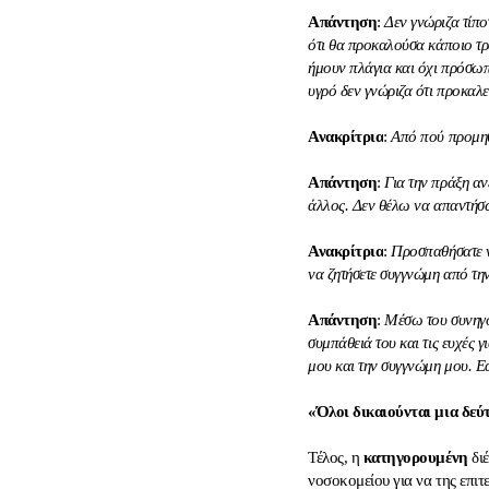
Απάντηση
:
Δεν γνώριζα τίπο
ότι θα προκαλούσα κάποιο τρ
ήμουν πλάγια και όχι πρόσωπ
υγρό δεν γνώριζα ότι προκαλε
Ανακρίτρια
:
Από πού προμηθε
Απάντηση
:
Για την πράξη αν
άλλος. Δεν θέλω να απαντήσ
Ανακρίτρια
:
Προσπαθήσατε να
να ζητήσετε συγγνώμη από τη
Απάντηση
:
Μέσω του συνηγόρ
συμπάθειά του και τις ευχές
μου και την συγγνώμη μου. Εά
«Όλοι δικαιούνται μια δεύ
Τέλος, η
κατηγορουμένη
διέ
νοσοκομείου για να της επιτ