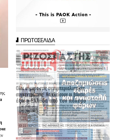
ΠΡΩΤΟΣΕΛΙΔΑ
της
α
η
ρια
εν