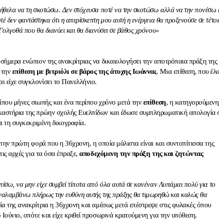
 ήθελα να τη σκοτώσω. Δεν στόχευσα ποτέ να την σκοτώσω αλλά να την πονέσω 
έ δεν φαντάστηκα ότι η απερίσκεπτη μου αυτή η ενέργεια θα προξενούσε σε τέτο
Γολγοθά που θα διανύει και θα διανύσει σε βάθος χρόνου»
 σήμερα ενώπιον της ανακρίτριας να δικαιολογήσει την αποτρόπαια πράξη της
 την
επίθεση με βιτριόλι σε βάρος της άτυχης Ιωάννας
. Μια επίθεση, που έλ
ι είχε συγκλονίσει το Πανελλήνιο.
ίπου μήνες σιωπής και ένα περίπου χρόνο μετά την
επίθεση
, η κατηγορούμενη
καστήρια της πρώην σχολής Ευελπίδων και έδωσε συμπληρωματική απολογία 
αι τη συγκεκριμένη δικογραφία.
α την πρώτη φορά που η 36χρονη, η οποία μάλιστα είναι και συντοπίτισσα της
στις αρχές για τα όσα έπραξε,
αποδεχόμενη την πράξη της και ζητώντας
πίσω, να μην είχε συμβεί τίποτα από όλα αυτά σε κανέναν Λυπάμαι πολύ για το
ναλαμβάνω πλήρως την ευθύνη αυτής της πράξης θα τιμωρηθώ και καλώς θα
ία της ανακρίτρια η 36χρονη και αμέσως μετά επέστρεψε στις φυλακές όπου
 Ιούνιο, οπότε και είχε κριθεί προσωρινά κρατούμενη για την υπόθεση.