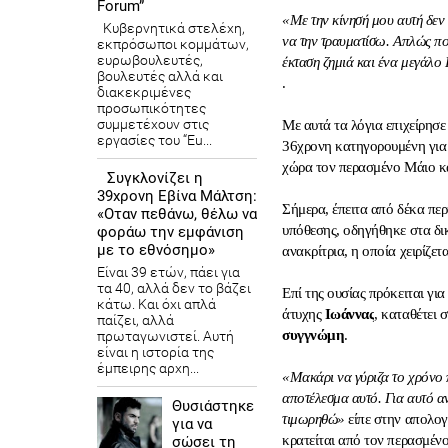
Forum”
«Με την κίνησή μου αυτή δεν
Κυβερνητικά στελέχη,
να την τραυματίσω. Απλώς ποτ
εκπρόσωποι κομμάτων,
ευρωβουλευτές,
έκταση ζημιά και ένα μεγάλο 
βουλευτές αλλά και
.
διακεκριμένες
προσωπικότητες
συμμετέχουν στις
Με αυτά τα λόγια επιχείρησε
εργασίες του “Eu...
36χρονη κατηγορουμένη για
χώρα τον περασμένο Μάιο κα
Συγκλονίζει η
39χρονη Εβίνα Μάλτση:
Σήμερα, έπειτα από δέκα περ
«Οταν πεθάνω, θέλω να
υπόθεσης, οδηγήθηκε στα δι
φοράω την εμφάνιση
με το εθνόσημο»
ανακρίτρια, η οποία χειρίζετ
Είναι 39 ετών, πάει για
τα 40, αλλά δεν το βάζει
Επί της ουσίας πρόκειται γι
κάτω. Και όχι απλά
άτυχης
Ιωάννας
, καταθέτει 
παίζει, αλλά
συγγνώμη
.
πρωταγωνιστεί. Αυτή
είναι η ιστορία της
έμπειρης αρχη...
«Μακάρι να γύριζα το χρόνο 
αποτέλεσμα αυτό. Για αυτό α
Θυσιάστηκε
τιμωρηθώ»
είπε στην απολογ
για να
κρατείται από τον περασμένο
σώσει τη