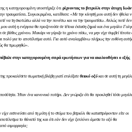
 της η κατηγορουμένη υποστήριξε ότι
ρίχνοντας το βιτριόλι στην άτυχη Ιωά
 την τραυματίσει. Συγκεκριμένα, κατέθεσε:
«Με την κίνησή μου αυτή δεν ήθελα 
οτέ να τη σκοτώσω αλλά να την πονέσω και να την τραυματίσω. Απλώς ποτέ δεν
 μου αυτή η ενέργεια θα προξενούσε σε τέτοια έκταση ζημιά και ένα μεγάλο Γολ
ει σε βάθος χρόνου. Μακάρι να γύριζα το χρόνο πίσω, να μην είχε συμβεί τίποτα
ι πολύ για το αποτέλεσμα αυτό. Για αυτό αναλαμβάνω πλήρως την ευθύνη αυτής
ώς θα τιμωρηθώ».
πέβαλε στην κατηγορουμένη σειρά ερωτήσεων για να ακολουθήσει ο εξής
της προκαλέσετε σωματική βλάβη γιατί επιλέξατε
θειικό οξύ
και σε αυτή τη μεγάλ
ποσότητα. Ήταν ένα κανονικό ποτήρι. Δεν γνώριζα ότι θα προκληθεί τόσο μεγάλ
 είχε εισπνεύσει από τη μύτη ή το στόμα του βιτριόλι θα καταστρέφονταν είτε οι
ποτέλεσμα το θάνατό της και ότι εάν δεν είχε ξεπλύνει άμεσα το οξύ θα
 από αιμορραγία;