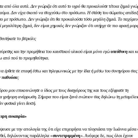
τα από όλα αυτά. Δεν γνώριζα ότι αυτό το υγρό θα προκαλούσε τέτοια ζημιά γνώ
αύμα. Δεν είχα σκοπό να στοχεύσω στο πρόσωπο. Η στάση του σώματος απέδειξ
ο με πρόσωπο. Δεν γνώριζα ότι θα προκαλούσα τόσο μεγάλη ζημιά. Το παχύρευ
ί μεγαλύτερη ζημιά, δεν είμαι χημικός δεν γνώριζαν ότι υπήρχε σε πιο αραιή μορ
υτήκατε το βιτριόλι;
εύρεσης και την προμήθεια του καυστικού υλικού είμαι μόνο εγώ
υπεύθυνη
και κ
ω από πού το προμηθεύτηκα.
 έρθετε σε επαφή έστω και τηλεφωνικώς με την ίδια ή μέσω του συνηγόρου σας 
ν
παθούσα
;
ου μου επικοινώνησε ο ίδιος με τους δικηγόρους της και τους εξέφρασε τη
 για γρήγορη ανάρρωση. Σήμερα που είμαι ξανά ενώπιον σας δηλώνω τη μεταμέλει
ν φυσικά γίνει δεκτή.
τερη ευκαιρία»
ψευσε με την απολογία της ότι είχε επιχειρήσει να πλησιάσει την Ιωάννα μέσα
εθεί, δηλώνοντας παράλληλα «
συντετριμμένη
». Ανέφερε δε, πως όλοι έχουν