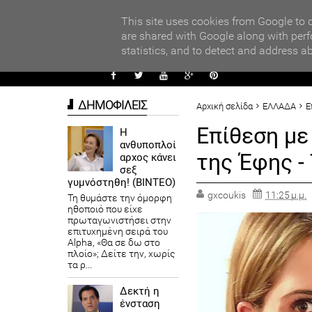
PARADI
ors
This site uses cookies from Google to d
are shared with Google along with perf
statistics, and to detect and address a
ΑΥΤΟΔ
ΔΗΜΟΦΙΛΕΙΣ
Αρχική σελίδα
ΕΛΛΑΔΑ
Ε
Επίθεση με 
Η
ανθυποπλοί
της Έφης - 
αρχος κάνει
σεξ
γυμνόστηθη! (ΒΙΝΤΕΟ)
gxcoukis
11:25 μ.μ.
Τη θυμάστε την όμορφη
ηθοποιό που είχε
πρωταγωνιστήσει στην
επιτυχημένη σειρά του
Alpha, «Θα σε δω στο
πλοίο»; Δείτε την, χωρίς
τα ρ...
Δεκτή η
ένσταση