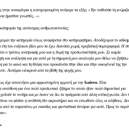
ς στην ανακρίτρια η κατηγορουμένη ανέφερε τα εξής:
«Την παθούσα τη γνώριζ
όνια ήμασταν γνωστές…».
 κατηγορία της απόπειρας ανθρωποκτονίας;
χομαι την κατηγορία όπως αναφέρεται στο κατηγορητήριο. Αποδέχομαι το αδίκη
 έτη του ενήλικου βίου μου τα έχω διανύσει χωρίς προβατική συμπεριφορά. Η σ
χύει ο τρόπος ανατροφής μου και η δομή της προσωπικότητάς μου. Σε καμία
ητη και ανάλγητη και για αυτό με τη σημερινή μου απολογία μου θέλω να ζητήσω
η για το κακό και τη θλίψη που προκάλεσα στην ίδια και στην οικογένειά της την
ούν. Λυπάμαι ειλικρινά από τα βάθη της ψυχής μου.
ς είχε αποκτήσει μια αρρωστημένη εμμονή με την
Ιωάννα
. Είπε
 υπεύθυνη για ένα πολύ προσωπικό ζήτημα το οποίο ήταν πολύ σημαντικό για
χείλισε το ποτήρι και με έκανε να δω τα πράγματα από άλλη οπτική γωνία. Δεν
που να φτάσει η υπόθεση στο ακροατήριο και να ειπωθούν όλες οι αλήθειες. Δε
τα από τα παραπάνω με εικασίες και φανταστικά σενάρια για αυτό. Προς το παρό
ρα».
»