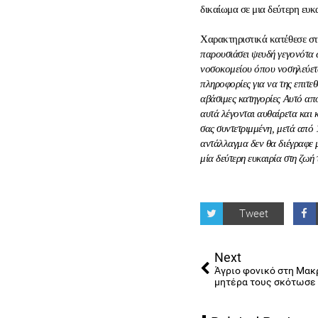
δικαίωμα σε μια δεύτερη ευκ
Χαρακτηριστικά κατέθεσε στ
παρουσιάσει ψευδή γεγονότα 
νοσοκομείου όπου νοσηλεύετ
πληροφορίες για να της επιτε
αβάσιμες κατηγορίες Αυτό απο
αυτά λέγονται αυθαίρετα και
σας συντετριμμένη, μετά από 
αντάλλαγμα δεν θα διέγραφε μ
μία δεύτερη ευκαιρία στη ζωή 
Tweet
Next
Άγριο φονικό στη Μακ
μητέρα τους σκότωσε 