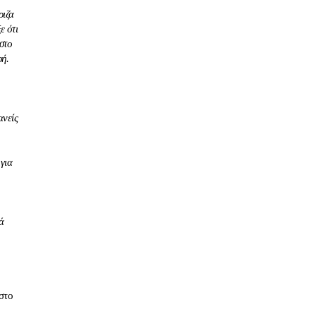
ριζα
ε ότι
στο
φή.
ανείς
για
ά
 στο