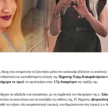
ς δίκης που αναμένεται να ξεκινήσει μέσα στο καλοκαίρι βλέπουν οι αναλυτές 
νιδιαστική και κατευθυνόμενη κίνηση της
36χρονης
Έφης Κακαράντζουλα
ν
 σήμερα το πρωί
να ομολογήσει στην
17η Ανακρίτρια
την πράξη της.
δήγησε σε αδιέξοδο και αποφάσισε, με τη συμβουλή του δικηγόρου της κ.
Σάκ
αρνείται τα αυτονόητα και να αναλάβει τις ευθύνες της. Η 36χρονη
«βιτριολίστ
θεί να στήσει νέα υπερασπιστική τακτική, που θεμελιώνεται στη λογική ό,τι δ