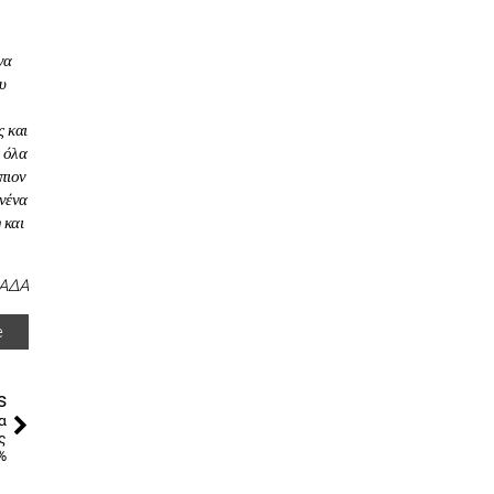
να
υ
ς και
α όλα
πιον
ανένα
 και
ΑΔΑ
e
s
α
ς
%