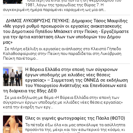
Ιδιαίτερη θα είναι για πάντα η 8η Φεβρουαρίου του
1981, λόγω της τραγωδίας της Θύρας 7. Η
συγκεκριμένη ημέρα παραμένει χαραγμένη ως μία απ...
ΔΗΜΟΣ ΛΥΚΟΒΡΥΣΗΣ ΠΕΥΚΗΣ: Δήμαρχος Τάσος Μαυρίδης
«Με γοργό ρυθμό προχωρούν οι εργασίες ανακατασκευής
του Δημοτικού Γηπέδου Μπάσκετ στην Πεύκη - Εργαζόμαστε
για την άρτια κατάσταση όλων των υποδομών του Δήμου
μας»
Σε πλήρη εξέλιξη οι εργασίες ανάπλασης στο Κλειστό Γήπεδο
Καλαθοσφαίρισης στην Πεύκη που παραδίδεται στη Λυκόβρυση
Πεύκη πανέτοιμο...
Η Βόρεια Ελλάδα στην εποχή των σύγχρονων
έργων υποδομής με χιλιάδες νέες θέσεις
εργασίας» – Συμμετοχή της ΟΝΝΕΔ σε εκδήλωση
του Υπουργείου Ανάπτυξης και Επενδύσεων κατά
τη διάρκεια της 85ης ΔΕΘ
Σε μια εκδήλωση με θέμα «Η Βόρεια Ελλάδα στην εποχή των
σύγχρονων έργων υποδομής με χιλιάδες νέες θέσεις εργασίας»
κατά την έναρξη των εργ...
Όλες οι γυμνές φωτογραφίες της Πάολα (ΦΩΤΟ)
Τα πέταξε έξω όλα και μας αποκάλυψε τα ασύλληπτα
προσόντα της, μέχρι και τον εσωτερικό της κόσμο, κι