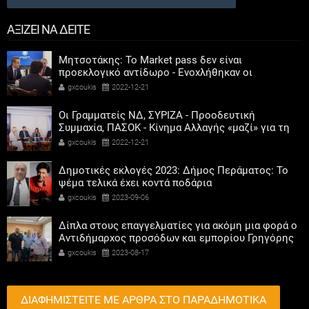
ΑΞΙΖΕΙ ΝΑ ΔΕΙΤΕ
Μητσοτάκης: Το Market pass δεν είναι
προεκλογικό αντίδωρο - Ενοχλήθηκαν οι
αριστεροί του χαβιαριού
gxcoukis
2022-12-21
Οι Γραμματείς ΝΔ, ΣΥΡΙΖΑ - Προοδευτική
Συμμαχία, ΠΑΣΟΚ - Κίνημα Αλλαγής «μαζί» για τη
συμμετοχή των γυναικών στην πολιτική
gxcoukis
2022-12-21
Δημοτικές εκλογές 2023: Δήμος Περάματος: Το
ψέμα τελικά έχει κοντά ποδάρια
gxcoukis
2023-09-06
Δίπλα στους επαγγελματίες για ακόμη μια φορά ο
Αντιδήμαρχος προσόδων και εμπορίου Γρηγόρης
Καψοκόλης
gxcoukis
2023-08-17
ΔΙΑΦΗΜΙΣΤΕΙΤΕ ΜΕ ΑΡΘΡΑ ΣΤΟ ΠΑΡΑΔΗΜΟΤΙΚΑ