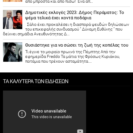
από μπροστά και από πίσω! Ένα απ...
Δημοτικές εκλογές 2023: Δήμος Περάματος: Το
ψέμα τελικά έχει κοντά ποδάρια
Σάλο έχει προκαλέσει η διασπορά ψευδών δηλώσεων
του επικεφαλής συνδυασμού " Δύναμη Ευθύνης " που
δείχνει σημάδια Ανευθυνότητας Δ...
Θυσιάστηκε για να σώσει τη ζωή της κοπέλας του
Τι έγινε το μοιραίο πρωινό της Πέμπτης Από την
εφημερίδα Freddo Τα μάτια της Φρόσως Κυριάκου,
ποτάμια που τρέχουν ασταμάτητα....
ΤΑ ΚΑΛΥΤΕΡΑ ΤΩΝ ΕΙΔΗΣΕΩΝ