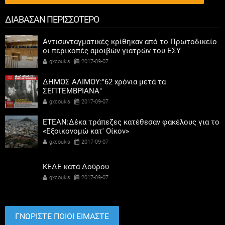
ΔΙΑΒΑΣΑΝ ΠΕΡΙΣΣΟΤΕΡΟ
Αντισυνταγματικές κρίθηκαν από το Πρωτοδικείο
οι περικοπές αμοιβών γιατρών του ΕΣΥ
gxcoukis
2017-09-07
ΔΗΜΟΣ ΑΛΙΜΟΥ:"62 χρόνια μετά τα
ΣΕΠΤΕΜΒΡΙΑΝΑ"
gxcoukis
2017-09-07
ETEAN:Δέκα τράπεζες κατέθεσαν φακέλους για το
«Εξοικονομώ κατ' Οίκον»
gxcoukis
2017-09-07
ΚΕΔΕ κατά Δούρου
gxcoukis
2017-09-07
ΓΝΩΡΙΣΤΕ ΠΟΙΟΙ ΕΙΜΑΣΤΕ