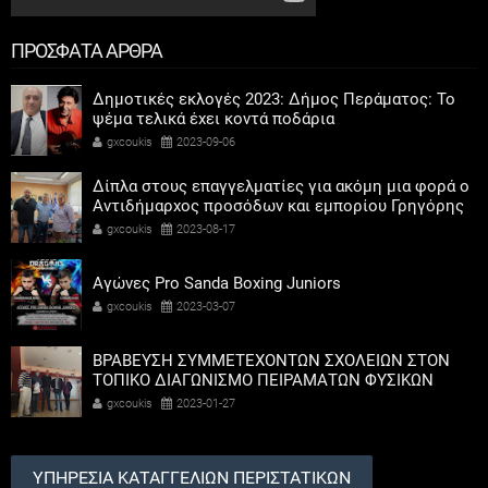
ΠΡΟΣΦΑΤΑ ΑΡΘΡΑ
Δημοτικές εκλογές 2023: Δήμος Περάματος: Το
ψέμα τελικά έχει κοντά ποδάρια
gxcoukis
2023-09-06
Δίπλα στους επαγγελματίες για ακόμη μια φορά ο
Αντιδήμαρχος προσόδων και εμπορίου Γρηγόρης
Καψοκόλης
gxcoukis
2023-08-17
Αγώνες Pro Sanda Boxing Juniors
gxcoukis
2023-03-07
ΒΡΑΒΕΥΣΗ ΣΥΜΜΕΤΕΧΟΝΤΩΝ ΣΧΟΛΕΙΩΝ ΣΤΟΝ
ΤΟΠΙΚΟ ΔΙΑΓΩΝΙΣΜΟ ΠΕΙΡΑΜΑΤΩΝ ΦΥΣΙΚΩΝ
ΕΠΙΣΤΗΜΩΝ
gxcoukis
2023-01-27
ΥΠΗΡΕΣΙΑ ΚΑΤΑΓΓΕΛΙΩΝ ΠΕΡΙΣΤΑΤΙΚΩΝ