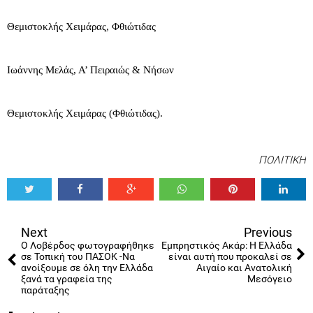
Θεμιστοκλής Χειμάρας, Φθιώτιδας
Ιωάννης Μελάς, Α’ Πειραιώς & Νήσων
Θεμιστοκλής Χειμάρας (Φθιώτιδας).
ΠΟΛΙΤΙΚΗ
Tweet
Share
Share
Share
Share
Share
0
Next
Previous
Ο Λοβέρδος φωτογραφήθηκε
Εμπρηστικός Ακάρ: Η Ελλάδα
σε Τοπική του ΠΑΣΟΚ -Να
είναι αυτή που προκαλεί σε
ανοίξουμε σε όλη την Ελλάδα
Αιγαίο και Ανατολική
ξανά τα γραφεία της
Μεσόγειο
παράταξης