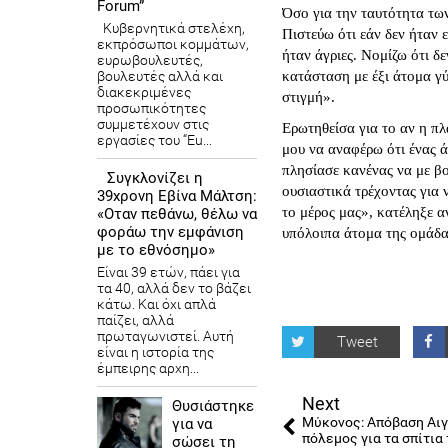
Forum”
Όσο για την ταυτότητα των
Κυβερνητικά στελέχη,
Πιστεύω ότι εάν δεν ήταν 
εκπρόσωποι κομμάτων,
ήταν άγριες. Νομίζω ότι δ
ευρωβουλευτές,
βουλευτές αλλά και
κατάσταση με έξι άτομα γύρ
διακεκριμένες
στιγμή».
προσωπικότητες
συμμετέχουν στις
Ερωτηθείσα για το αν η πλ
εργασίες του “Eu...
μου να αναφέρω ότι ένας ά
πλησίασε κανένας να με βο
Συγκλονίζει η
ουσιαστικά τρέχοντας για 
39χρονη Εβίνα Μάλτση:
το μέρος μας», κατέληξε α
«Οταν πεθάνω, θέλω να
φοράω την εμφάνιση
υπόλοιπα άτομα της ομάδα
με το εθνόσημο»
Είναι 39 ετών, πάει για
τα 40, αλλά δεν το βάζει
κάτω. Και όχι απλά
παίζει, αλλά
πρωταγωνιστεί. Αυτή
Tweet
είναι η ιστορία της
έμπειρης αρχη...
Next
Θυσιάστηκε
Μύκονος: Απόβαση Αιγ
για να
πόλεμος για τα σπίτια
σώσει τη