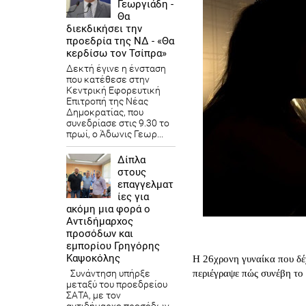
Γεωργιάδη -
Θα
διεκδικήσει την
προεδρία της ΝΔ - «Θα
κερδίσω τον Τσίπρα»
Δεκτή έγινε η ένσταση
που κατέθεσε στην
Κεντρική Εφορευτική
Επιτροπή της Νέας
Δημοκρατίας, που
συνεδρίασε στις 9.30 το
πρωί, ο Άδωνις Γεωρ...
Δίπλα
στους
επαγγελματ
ίες για
ακόμη μια φορά ο
Αντιδήμαρχος
προσόδων και
εμπορίου Γρηγόρης
Καψοκόλης
Η 26χρονη γυναίκα που δέ
Συνάντηση υπήρξε
περιέγραψε πώς συνέβη το 
μεταξύ του προεδρείου
ΣΑΤΑ, με τον