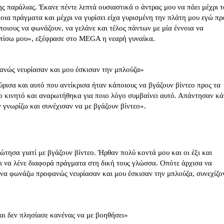
ς παράλιας. Έκανε πέντε λεπτά ουσιαστικά ο άντρας μου να πάει μέχρι τ
ποια πράγματα και μέχρι να γυρίσει είχα γυρισμένη την πλάτη μου εγώ πρ
οιους να φωνάζουν, να γελάνε και τέλος πάντων με μία έννοια να
πίσω μου», εξέφρασε στο MEGA η νεαρή γυναίκα.
νώς νευρίασαν και μου έσκισαν την μπλούζα»
ύρισα και αυτό που αντίκρισα ήταν κάποιους να βγάζουν βίντεο προς τα
ο κινητό και αναρωτήθηκα για ποιο λόγο συμβαίνει αυτό. Απάντησαν κά
 γνωρίζω και συνέχισαν να με βγάζουν βίντεο».
τησα γιατί με βγάζουν βίντεο. Ήρθαν πολύ κοντά μου και οι έξι και
ι να λένε διαφορά πράγματα στη δική τους γλώσσα. Οπότε άρχισα να
 να φωνάζω προφανώς νευρίασαν και μου έσκισαν την μπλούζα, συνεχίζο
αι δεν πλησίασε κανένας να με βοηθήσει»