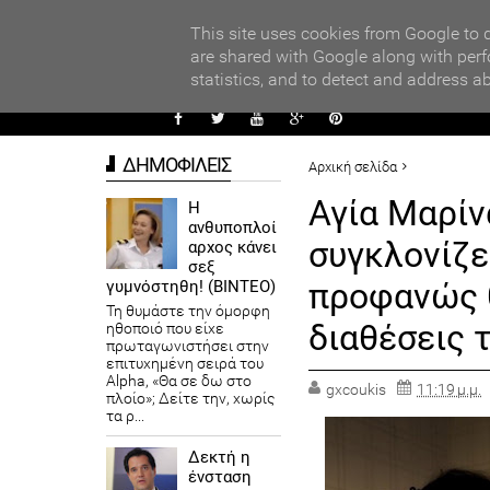
PARADI
ors
This site uses cookies from Google to d
are shared with Google along with perf
statistics, and to detect and address a
ΑΥΤΟΔ
ΔΗΜΟΦΙΛΕΙΣ
Αρχική σελίδα
ΕΛΛΑΔΑ
Αγία Μαρίν
Η
ανθυποπλοί
Αγία Μαρίνα: Η μαρτυρία της
συγκλονίζει
αρχος κάνει
κάτι ακόμα, οι διαθέσεις του
σεξ
προφανώς θ
γυμνόστηθη! (ΒΙΝΤΕΟ)
Τη θυμάστε την όμορφη
διαθέσεις 
ηθοποιό που είχε
πρωταγωνιστήσει στην
επιτυχημένη σειρά του
Alpha, «Θα σε δω στο
gxcoukis
11:19 μ.μ.
πλοίο»; Δείτε την, χωρίς
τα ρ...
Δεκτή η
ένσταση