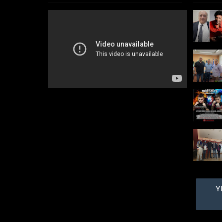
το Πεκίνο:
Ποτέ δεν
είχα σκεφθεί να φέρω
πίσω ένα ποδήλατο...
Ο πρώην πρωθυπουργός
Αντώνης Σαμαράς
σήκωσε το γάντι που του
πέταξε ο Αλέξης Τσίπρας
για το ταξίδι του στο
Πεκίνο και το τι έφερε
πί...
Δημοτικές
εκλογές
2023:
Δήμος
Περάματος: Το ψέμα
τελικά έχει κοντά
ποδάρια
Σάλο έχει προκαλέσει η
διασπορά ψευδών
δηλώσεων του
Υ
επικεφαλής συνδυασμού
" Δύναμη Ευθύνης " που
δείχνει σημάδια
Ανευθυνότητας Δ...