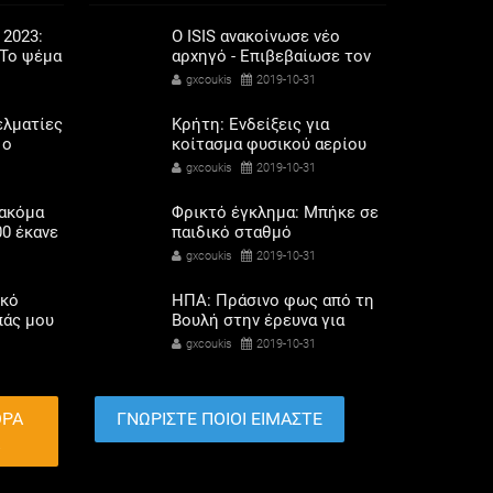
 2023:
O ISIS ανακοίνωσε νέο
Το ψέμα
αρχηγό - Επιβεβαίωσε τον
ποδάρια
θάνατο του αλ Μπαγκντάντι
gxcoukis
2019-10-31
ελματίες
Κρήτη: Ενδείξεις για
 ο
κοίτασμα φυσικού αερίου
σόδων
280 δισ. κυβικών μέτρων
gxcoukis
2019-10-31
όρης
 ακόμα
Φρικτό έγκλημα: Μπήκε σε
00 έκανε
παιδικό σταθμό
 αερίου
φωνάζοντας «με διέταξε ο
gxcoukis
2019-10-31
Σατανάς» και μαχαίρωσε
6χρονο αγοράκι
ικό
ΗΠΑ: Πράσινο φως από τη
πάς μου
Βουλή στην έρευνα για
 τον
καθαίρεση του Τραμπ
gxcoukis
2019-10-31
ο
ΘΡΑ
ΓΝΩΡΙΣΤΕ ΠΟΙΟΙ ΕΙΜΑΣΤΕ
Α