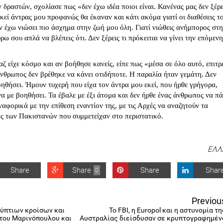
 δραστών, σχολίασε πως «δεν έχω ιδέα ποιοι είναι. Κανένας μας δεν ξέρε
εκεί άντρας μου προφανώς θα έκαναν και κάτι ακόμα γιατί οι διαθέσεις τ
εν έχω νιώσει πιο άσχημα στην ζωή μου όλη. Γιατί νιώθεις ανήμπορος στ
ω σου απλά να βλέπεις ότι. Δεν ξέρεις τι πρόκειται να γίνει την επόμενη
αζ είχε κόσμο και αν βοήθησε κανείς, είπε πως «μέσα σε όλο αυτό, επιτρ
νθρωπος δεν βρέθηκε να κάνει οτιδήποτε. Η παραλία ήταν γεμάτη. Δεν
ηθήσει. Ήμουν τυχερή που είχα τον άντρα μου εκεί, που ήρθε γρήγορα,
να με βοηθήσει. Τα έβαλε με έξι άτομα και δεν ήρθε ένας άνθρωπος να πά
ναφορικά με την επίθεση εναντίον της, με τις Αρχές να αναζητούν τα
ς των Πακιστανών που συμμετείχαν στο περιστατικό.
ΕΛΛ
Share
Share
Share
Shar
0
Previou
ύπτιων κροίσων και
Το FBI, η Europol και η αστυνομία τη
 του Μαρινόπουλου και
Αυστραλίας διείσδυσαν σε κρυπτογραφημέν