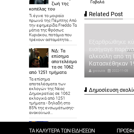
Γαβαλά
ζωή της
κοπέλας του
Related Post
Τι έγινε το μοιραίο
πρωινό της Πέμπτης Από
την εφημερίδα Freddo Τα
μάτια της Φρόσως
αγωδία στη Μεσσηνία:
Κυριάκου, ποτάμια που
τρέχουν ασταμάτητα....
λτης που αντιμετώπιζε
Εξαρθρώθηκε κ
χολογικά προβλήματα ο
εισήγαγε παράνο
ΝΔ: Τα
χρονος που σκότωσε τη
αλκοόλη από τη 
επίσημα
αποτελέσμα
ζυγό του
Κατασχέθηκαν 19
τα σε 1062
coukis
2022-11-08
gxcoukis
2022-11-08
από 1251 τμήματα
Τα επίσημα
αποτελέσματα των
εκλογών της Νέας
Δημοσίευση σχολί
Δημοκρατίας​ σε 1062
εκλογικά από 1251
τμήματα - δηλαδή στο
85% της ενσωμάτωσης-
ανακοίνωσ...
Σαμαράς σε
Τσίπρα για
ΤΑ ΚΑΛΥΤΕΡΑ ΤΩΝ ΕΙΔΗΣΕΩΝ
ΠΡΟΣΦ