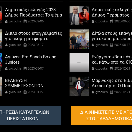
Δημοτικές εκλογές 2023:
Δημοτικές εκλογές
Δήμος Περάματος: Το ψέμα
Δήμος Περάματος: 
τελικά έχει κοντά ποδάρια
τελικά έχει κοντά 
gxcoukis
2023-09-06
gxcoukis
2023-09-06
Δίπλα στους επαγγελματίες
Δίπλα στους επαγγ
για ακόμη μια φορά ο
για ακόμη μια φορά
Αντιδήμαρχος προσόδων
Αντιδήμαρχος προ
gxcoukis
2023-08-17
gxcoukis
2023-08-17
και εμπορίου Γρηγόρης
και εμπορίου Γρηγ
Καψοκόλης
Καψοκόλης
Αγώνες Pro Sanda Boxing
Ενέργεια: «Βουτιά»
Juniors
και κάτω από τα €1
η τιμή του φυσικού
gxcoukis
2023-03-07
gxcoukis
2022-12-21
ΒΡΑΒΕΥΣΗ
Μαρινάκης στο Ειδ
ΣΥΜΜΕΤΕΧΟΝΤΩΝ
Δικαστήριο: Ο Παπ
ΣΧΟΛΕΙΩΝ ΣΤΟΝ ΤΟΠΙΚΟ
ζήτησε να βοηθήσω
gxcoukis
2023-01-27
gxcoukis
2022-12-21
ΔΙΑΓΩΝΙΣΜΟ ΠΕΙΡΑΜΑΤΩΝ
Καλογρίτσα για να
ΦΥΣΙΚΩΝ ΕΠΙΣΤΗΜΩΝ
αποκτήσει σταθμό 
ΣΥΡΙΖΑ
ΠΗΡΕΣΙΑ ΚΑΤΑΓΓΕΛΙΩΝ
ΔΙΑΦΗΜΙΣΤΕΙΤΕ ΜΕ ΑΡ
ΠΕΡΙΣΤΑΤΙΚΩΝ
ΣΤΟ ΠΑΡΑΔΗΜΟΤΙΚ