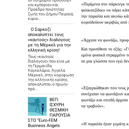
αντιδήμαρχο προσόδων
«Περίμενα στο πάρκινγκ τη
και εμπορίου και
Προέδρο ποιότητας
ψιλικατζίδικο να πάρει κά
ζωής του Δήμου Πειραιά,
την παραλία και ακούω κάπ
κύριο...
κοροϊδεύουν ακριβώς από 
Ο Σαρκοζί
αποκαλύπτει τους
«καυτούς» διαλόγους
«Άρχισα να φωνάζω, προφα
με τη Μέρκελ για την
Και προσέθεσε το εξής: «Γ
ελληνική κρίση!
εμένα φυσικά στραμμένο τ
Τους «καυτούς
διαλόγους» που είχε με
σε μια γλώσσα που εγώ δεν
τη Γερμανίδα
Καγκελάριο, Άγγελα
Μέρκελ, στην κορύφωση
της ελληνικής κρίσης,
αποκαλύπτει ο πρώην
«Εξαγριώθηκαν που τους ρώ
πρό...
συνέχισαν να φωνάζουν κα
ΒΕΠ:
φωνάζω και επειδή άρχισα
ΙΣΧΥΡΗ
να τραβούν».
ΘΕΣΜΙΚΗ
ΠΑΡΟΥΣΙΑ
ΣΤΟ “Euro-FEM
«Η παραλία ήταν γεμάτη κ
Business Angels