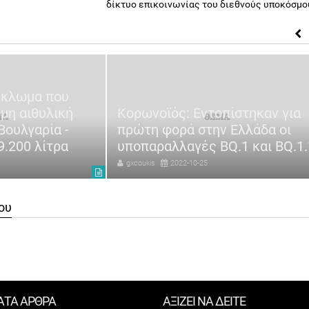
δίκτυο επικοινωνίας του διεθνούς υποκόσμο
ύκλωμα που
μη αιθυλική
Κορωνοϊός: Εντοπίστηκαν για
Βουλγαρία -
πρώτη φορά στην Ελλάδα οι
.200 λίτρα
υποπαραλλαγές BQ.1 και ΒQ.1.
gxcoukis
2022-10-25
ου
ΑΤΑ ΑΡΘΡΑ
ΑΞΙΖΕΙ ΝΑ ΔΕΙΤΕ