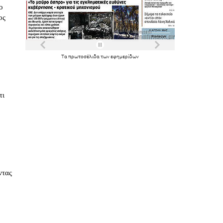
ο
ος
Τα
πρωτοσέλιδα
των
εφημερίδων
τι
ντας