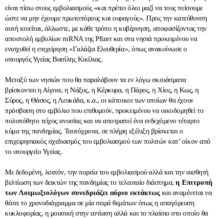
είναι πίσω στους εμβολιασμούς «και πρέπει όλοι μαζί να τους πείσουμε
ώστε να μην έχουμε πρωτοπόρους και ουραγούς». Προς την κατεύθυνση
αυτή κινείται, άλλωστε, με κάθε τρόπο η κυβέρνηση, αποφασίζοντας την
αποστολή εμβολίων mRNA της Pfizer και στα νησιά προκειμένου να
ενισχυθεί η επιχείρηση «Γαλάζια Ελευθερία», όπως ανακοίνωσε ο
υπουργός Υγείας Βασίλης Κικίλιας.
Μεταξύ των νησιών που θα παραλάβουν τα εν λόγω σκευάσματα
βρίσκονται η Αίγινα, η Νάξος, η Κέρκυρα, η Πάρος, η Χίος, η Κως, η
Σύρος, η Θάσος, η Λευκάδα, κ.α., οι κάτοικοι των οποίων θα έχουν
πρόσβαση στο εμβόλιο που επιθυμούν, προκειμένου να οικοδομηθεί το
πολυπόθητο τείχος ανοσίας και να αποτραπεί ένα ενδεχόμενο τέταρτο
κύμα της πανδημίας. Ταυτόχρονα, σε πλήρη εξέλιξη βρίσκεται ο
επιχειρησιακός σχεδιασμός του εμβολιασμού των πολιτών κατ’ οίκον από
το υπουργείο Υγείας.
Με δεδομένη, λοιπόν, την πορεία του εμβολιασμού αλλά και την αισθητή
βελτίωση των δεικτών της πανδημίας το τελευταίο διάστημα,
η Επιτροπή
των Λοιμωξιολόγων συνεδριάζει αύριο εκτάκτως
και αναμένεται να
θέσει το χρονοδιάγραμμα σε μία σειρά θεμάτων όπως η απαγόρευση
κυκλοφορίας, η μουσική στην εστίαση αλλά και το πλαίσιο στο οποίο θα