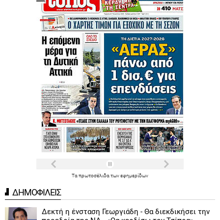
Τα
πρωτοσέλιδα
των
εφημερίδων
ΔΗΜΟΦΙΛΕΙΣ
Δεκτή η ένσταση Γεωργιάδη - Θα διεκδικήσει την