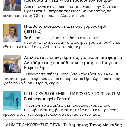
προεδρία της ΝΔ - «Θα κερδίσω τον Τσίπρα»
Δεκτή έγινε η ένσταση που κατέθεσε στην Κεντρική
Εφορευτική Επιτροπή της Νέας Δημοκρατίας, που
συνεδρίασε στις 9.30 το πρωί, ο Άδωνις Γεωρ...
Η ανθυποπλοίαρχος κάνει σεξ γυμνόστηθη!
(ΒΙΝΤΕΟ)
Τη θυμάστε την όμορφη ηθοποιό που είχε
πρωταγωνιστήσει στην επιτυχημένη σειρά του Alpha,
«Θα σε δω στο πλοίο»; Δείτε την, χωρίς τα ρ...
Δίπλα στους επαγγελματίες για ακόμη μια φορά ο
Αντιδήμαρχος προσόδων και εμπορίου Γρηγόρης
Καψοκόλης
Συνάντηση υπήρξε μεταξύ του προεδρείου ΣΑΤΑ, με
τον αντιδήμαρχο προσόδων και εμπορίου και Προέδρο ποιότητας
ζωής του Δήμου Πειραιά, κύριο...
ΒΕΠ: ΙΣΧΥΡΗ ΘΕΣΜΙΚΗ ΠΑΡΟΥΣΙΑ ΣΤΟ “Euro-FEM
Business Angels Forum”
Κυβερνητικά στελέχη, εκπρόσωποι κομμάτων,
ευρωβουλευτές, βουλευτές αλλά και διακεκριμένες
προσωπικότητες συμμετέχουν στις εργασίες του “Eu...
ΔΗΜΟΣ ΛΥΚΟΒΡΥΣΗΣ ΠΕΥΚΗΣ: Δήμαρχος Τάσος Μαυρίδης