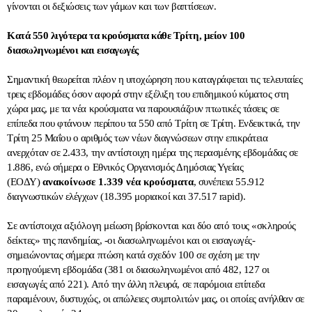
γίνονται οι δεξιώσεις των γάμων και των βαπτίσεων.
Κατά 550 λιγότερα τα κρούσματα κάθε Τρίτη, μείον 100
διασωληνωμένοι και εισαγωγές
Σημαντική θεωρείται πλέον η υποχώρηση που καταγράφεται τις τελευταίες
τρεις εβδομάδες όσον αφορά στην εξέλιξη του επιδημικού κύματος στη
χώρα μας, με τα νέα κρούσματα να παρουσιάζουν πτωτικές τάσεις σε
επίπεδα που φτάνουν περίπου τα 550 από Τρίτη σε Τρίτη. Ενδεικτικά, την
Τρίτη 25 Μαΐου ο αριθμός των νέων διαγνώσεων στην επικράτεια
ανερχόταν σε 2.433, την αντίστοιχη ημέρα της περασμένης εβδομάδας σε
1.886, ενώ σήμερα ο Εθνικός Οργανισμός Δημόσιας Υγείας
(ΕΟΔΥ)
ανακοίνωσε 1.339 νέα κρούσματα
, συνέπεια 55.912
διαγνωστικών ελέγχων (18.395 μοριακοί και 37.517 rapid).
Σε αντίστοιχα αξιόλογη μείωση βρίσκονται και δύο από τους «σκληρούς
δείκτες» της πανδημίας, -οι διασωληνωμένοι και οι εισαγωγές-
σημειώνοντας σήμερα πτώση κατά σχεδόν 100 σε σχέση με την
προηγούμενη εβδομάδα (381 οι διασωληνωμένοι από 482, 127 οι
εισαγωγές από 221). Από την άλλη πλευρά, σε παρόμοια επίπεδα
παραμένουν, δυστυχώς, οι απώλειες συμπολιτών μας, οι οποίες ανήλθαν σε