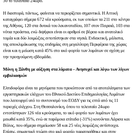
30 το τελευταίο 24ωρο.
Η διασπορά, πάντως, φαίνεται να περιορίζεται σημαντικά. Η Αττική
καταγράφει σήμερα 672 νέα κρούσματα, εκ των οποίων τα 211 στο κέντρο
της Αθήνας, 120 στα δυτικά του λεκανοπεδίου, 107 στον Πειραιά, 103 στα
νότια προάστια, ενώ διψήφιοι είναι οι αριθμοί σε βόρειο και ανατολικό
τομέα και δύο λοιμώξεις εντοπίστηκαν στα νησιά. Ενδεικτική, μάλιστα,
της αποκλιμάκωσης της επιδημίας στη μεγαλύτερη Περιφέρεια της χώρας
είναι και η μείωση κατά 45% στο ιικό φορτίο των λυμάτων σε σχέση με
την προηγούμενη εβδομάδα.
Μόνη η Ξάνθη με αύξηση στα λύματα – Ανησυχεί και λόγω των λίγων
εμβολιασμών
Ελπιδοφόρα είναι τα μηνύματα που προκύπτουν από τα αποτελέσματα των
εργαστηριακών ελέγχων του Εθνικού Δικτύου Επιδημιολογίας Λυμάτων
που λειτουργεί υπό το συντονισμό του ΕΟΔΥ για τις επτά από τις 11
περιοχές ελέγχου. Στη Θεσσαλονίκη, όπου το τελευταίο 24ωρο
εντοπίστηκαν 126 νέα κρούσματα, το ιικό φορτίο των λυμάτων έχει
μειωθεί κατά 35%, ενώ σε παρόμοια επίπεδα (-31%) κινούνται Λάρισα και
Βόλος, που σήμερα σημείωσαν 58 και 25 νέες λοιμώξεις αντίστοιχα.
Επίσης, σημαντική πτώση στο ιικό φορτίο παρατηρήθηκε και στην