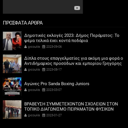
ΠΡΟΣΦΑΤΑ ΑΡΘΡΑ
Δημοτικές εκλογές 2023: Δήμος Περάματος: Το
ψέμα τελικά έχει κοντά ποδάρια
gxcoukis
2023-09-06
Δίπλα στους επαγγελματίες για ακόμη μια φορά ο
Αντιδήμαρχος προσόδων και εμπορίου Γρηγόρης
Καψοκόλης
gxcoukis
2023-08-17
Αγώνες Pro Sanda Boxing Juniors
gxcoukis
2023-03-07
ΒΡΑΒΕΥΣΗ ΣΥΜΜΕΤΕΧΟΝΤΩΝ ΣΧΟΛΕΙΩΝ ΣΤΟΝ
ΤΟΠΙΚΟ ΔΙΑΓΩΝΙΣΜΟ ΠΕΙΡΑΜΑΤΩΝ ΦΥΣΙΚΩΝ
ΕΠΙΣΤΗΜΩΝ
gxcoukis
2023-01-27