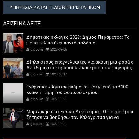
ΥΠΗΡΕΣΙΑ ΚΑΤΑΓΓΕΛΙΩΝ ΠΕΡΙΣΤΑΤΙΚΩΝ
ΑΞΙΖΕΙ ΝΑ ΔΕΙΤΕ
Δημοτικές εκλογές 2023: Δήμος Περάματος: Το
ψέμα τελικά έχει κοντά ποδάρια
gxcoukis
2023-09-06
Δίπλα στους επαγγελματίες για ακόμη μια φορά ο
Αντιδήμαρχος προσόδων και εμπορίου Γρηγόρης
Καψοκόλης
gxcoukis
2023-08-17
Ενέργεια: «Βουτιά» ακόμα και κάτω από τα €100
έκανε η τιμή του φυσικού αερίου
gxcoukis
2022-12-21
Μαρινάκης στο Ειδικό Δικαστήριο: Ο Παππάς μου
ζήτησε να βοηθήσω τον Καλογρίτσα για να
αποκτήσει σταθμό ο ΣΥΡΙΖΑ
gxcoukis
2022-12-21