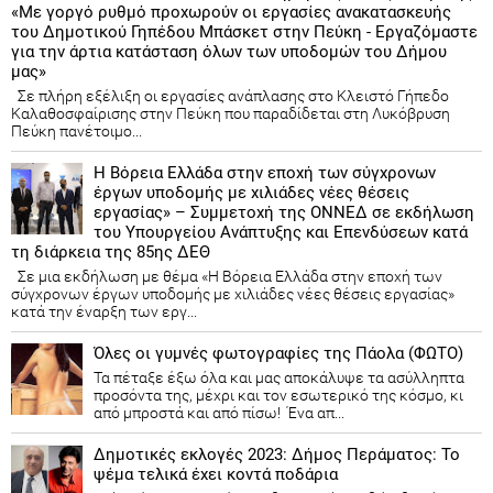
«Με γοργό ρυθμό προχωρούν οι εργασίες ανακατασκευής
του Δημοτικού Γηπέδου Μπάσκετ στην Πεύκη - Εργαζόμαστε
για την άρτια κατάσταση όλων των υποδομών του Δήμου
μας»
Σε πλήρη εξέλιξη οι εργασίες ανάπλασης στο Κλειστό Γήπεδο
Καλαθοσφαίρισης στην Πεύκη που παραδίδεται στη Λυκόβρυση
Πεύκη πανέτοιμο...
Η Βόρεια Ελλάδα στην εποχή των σύγχρονων
έργων υποδομής με χιλιάδες νέες θέσεις
εργασίας» – Συμμετοχή της ΟΝΝΕΔ σε εκδήλωση
του Υπουργείου Ανάπτυξης και Επενδύσεων κατά
τη διάρκεια της 85ης ΔΕΘ
Σε μια εκδήλωση με θέμα «Η Βόρεια Ελλάδα στην εποχή των
σύγχρονων έργων υποδομής με χιλιάδες νέες θέσεις εργασίας»
κατά την έναρξη των εργ...
Όλες οι γυμνές φωτογραφίες της Πάολα (ΦΩΤΟ)
Τα πέταξε έξω όλα και μας αποκάλυψε τα ασύλληπτα
προσόντα της, μέχρι και τον εσωτερικό της κόσμο, κι
από μπροστά και από πίσω! Ένα απ...
Δημοτικές εκλογές 2023: Δήμος Περάματος: Το
ψέμα τελικά έχει κοντά ποδάρια