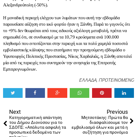
Αλεξανδρούπολη (-50%).
Η μοναδική περιοχή ελέγχου των λυμάτων που αυτή την εβδομάδα
παρουσίασε αύξηση στο ιικό φορτίο ήταν η Ξάνθη. Παρά το γεγονός ότι
το +9% δεν θεωρείται από τους ειδικούς αξιόλογη μεταβολή, πρέπει να
σημειωθεί ότι, σε συνδυασμό με τα 10,79 κρούσματα ανά 100.000
πληθυσμό που εντοπίζονται στην περιοχή και τα πολύ χαμηλά ποσοστά
εμβολιαστικής κάλυψης που επεσήμανε την προηγούμενη εβδομάδα ο
Υφυπουργός Πολιτικής Προστασίας, Νίκος Χαρδαλιάς, η Ξάνθη αποτελεί
μία από τις περιοχές που συντηρούν την ανησυχία της Επιτροπής
Εμπειρογνωμόνων.
ΕΛΛΑΔΑ
,
ΠΡΟΤΕΙΝΟΜΕΝΟ
Tweet
Share
Share
Share
Share
Share
0
Next
Previous
Κατηγορηματική απάντηση
Μητσοτάκης: Πρώτα θα
του Δήμου Διονύσου για το
διασφαλίσουμε τον
ΣΔΟΠΣ: «Απόλυτα ασφαλή τα
εμβολιασμό όλων και μετά η
προσωπικά δεδομένα των
συζήτηση για προνόμια
πολιτών»