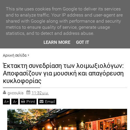
ΑΥΤΟΔΙΟΙΚΗΣΗ
This site uses cookies from Google to deliver its services
and to analyze traffic. Your IP address and user-agent are
shared with Google along with performance and security
ΠΟΛΙΤΙΚΗ
metrics to ensure quality of service, generate usage
statistics, and to detect and address abuse.
ΟΙΚΟΝΟΜΙΑ
ΒΡΑΒΕΥΣΗ ΣΥΜΜΕΤΕΧΟΝΤΩΝ ΣΧΟΛΕΙΩΝ ΣΤΟΝ ΤΟΠΙΚΟ
LEARN MORE
GOT IT
ΔΙΑΓΩΝΙΣΜΟ ΠΕΙΡΑΜΑΤΩΝ ΦΥΣΙΚΩΝ ΕΠΙΣΤΗΜΩΝ
LIFESTYLE
Αρχική σελίδα
ΕΛΛΑΔΑ
ΠΡΟΤΕΙΝΟΜΕΝΟ
Έκτακτη συνεδρίαση των λοιμωξιολόγων:
ΓΕΓΟΝΟΤΑ
Έκτακτη συνεδρίαση των λοιμωξιολόγων: Αποφασίζουν για μουσική και
Αποφασίζουν για μουσική και απαγόρευση
απαγόρευση κυκλοφορίας
ΠΟΛΙΤ. ΒΗΜΑ
κυκλοφορίας
gxcoukis
11:32 μ.μ.
A
+
A
-
Print
Email