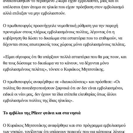
ανακοινώθηκαν το περασμένο 24ωρο είχαν εμβολιαστεί, μιας και οι
υπόλοιποι ήταν άτομα σε ηλικία που είχαν πρόσβαση στον εμβολιασμό
αλλά επέλεξαν να μην εμβολιαστούν.
Ο πρωθυπουργός προανήγγειλε νομοθετική ρύθμιση για την παροχή
προνομίων στους πλήρως εμβολιασμένους πολίτες, λέγοντας ότι η
κυβέρνηση θα δώσει το δικαίωμα στα εστιατόρια που το επιθυμούν, να
δέχονται στους εσωτερικούς τους χώρους μόνο εμβολιασμένους πελάτες.
«Είμαι σίγουρος ότι θα υπάρξουν πολλά εστιατόρια που θα μας πουν, και
θα τους δώσουμε το δικαίωμα να το κάνουν, να δέχονται μόνο
εμβολιασμένους πελάτες», τόνισε ο Κυριάκος Μητσοτάκης.
Ο πρωθυπουργός αναφέρθηκε σε «διευκολύνσεις» και πρόσθεσε: «Οι
πολίτες θα συνειδητοποιήσουν ξαφνικά ότι αν δεν είναι εμβολιασμένοι,
ειδικά οι νέοι μας, δεν έχουν τα ίδια επίπεδα ελευθερίας όπως άλλοι
εμβολιασμένοι πολίτες της ίδιας ηλικίας».
Το εμβόλιο της Pfizer φτάνει και στα νησιά
Ο Κυριάκος Μητσοτάκης αναφέρθηκε και στο πρόγραμμα εμβολιασμού
των νησιών, τονίζοντας ότι υπάρχουν περιοχές που για κάποιους λόγους