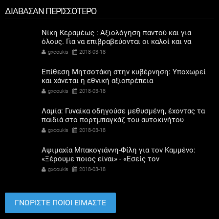
ΔΙΑΒΑΣΑΝ ΠΕΡΙΣΣΟΤΕΡΟ
Νίκη Κεραμέως : Αξιολόγηση παντού και για
όλους. Για να επιβραβεύονται οι καλοί και να
βελτιώνονται όλοι».
gxcoukis
2018-03-18
Επίθεση Μητσοτάκη στην κυβέρνηση: Υποχωρεί
και χάνεται η εθνική αξιοπρέπεια
gxcoukis
2018-03-18
Λαμία: Γυναίκα οδηγούσε μεθυσμένη, έχοντας τα
παιδιά στο πορτμπαγκάζ του αυτοκινήτου
gxcoukis
2018-03-18
Αψιμαχία Μπακογιάννη-Φίλη για τον Καμμένο:
«Ξέρουμε ποιος είναι» - «Εσείς τον
δημιουργήσατε»
gxcoukis
2018-03-18
ΓΝΩΡΙΣΤΕ ΠΟΙΟΙ ΕΙΜΑΣΤΕ