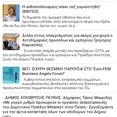
Η ανθυποπλοίαρχος κάνει σεξ γυμνόστηθη!
(ΒΙΝΤΕΟ)
Τη θυμάστε την όμορφη ηθοποιό που είχε
πρωταγωνιστήσει στην επιτυχημένη σειρά του Alpha,
«Θα σε δω στο πλοίο»; Δείτε την, χωρίς τα ρ...
Δίπλα στους επαγγελματίες για ακόμη μια φορά ο
Αντιδήμαρχος προσόδων και εμπορίου Γρηγόρης
Καψοκόλης
Συνάντηση υπήρξε μεταξύ του προεδρείου ΣΑΤΑ, με
τον αντιδήμαρχο προσόδων και εμπορίου και Προέδρο ποιότητας
ζωής του Δήμου Πειραιά, κύριο...
ΒΕΠ: ΙΣΧΥΡΗ ΘΕΣΜΙΚΗ ΠΑΡΟΥΣΙΑ ΣΤΟ “Euro-FEM
Business Angels Forum”
Κυβερνητικά στελέχη, εκπρόσωποι κομμάτων,
ευρωβουλευτές, βουλευτές αλλά και διακεκριμένες
προσωπικότητες συμμετέχουν στις εργασίες του “Eu...
ΔΗΜΟΣ ΛΥΚΟΒΡΥΣΗΣ ΠΕΥΚΗΣ: Δήμαρχος Τάσος Μαυρίδης
«Με γοργό ρυθμό προχωρούν οι εργασίες ανακατασκευής
του Δημοτικού Γηπέδου Μπάσκετ στην Πεύκη - Εργαζόμαστε
για την άρτια κατάσταση όλων των υποδομών του Δήμου
μας»