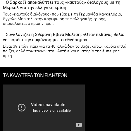
Ο Σαρκοζί αποκαλύπτει τους «καυτούς» διαλόγους με τη
Μέρκελ για την ελληνική κρίση!
Τους «καυτούς διαλόγους» που είχε με τη Γερμανίδα Καγκελάριο,
Άγγελα Μέρκελ, στην κορύφωση της ελληνικής κρίσης,
αποκαλύπτει ο πρώην πρό...
Συγκλονίζει η 39χρονη Εβίνα Μάλτση: «Οταν πεθάνω, θέλω
να φοράω την εμφάνιση με το εθνόσημο»
Είναι 39 ετών, πάει για τα 40, αλλά δεν το βάζει κάτω. Και όχι απλά
παίζει, αλλά πρωταγωνιστεί. Αυτή είναι η ιστορία της έμπειρης
αρχη...
ΤΑ ΚΑΛΥΤΕΡΑ ΤΩΝ ΕΙΔΗΣΕΩΝ