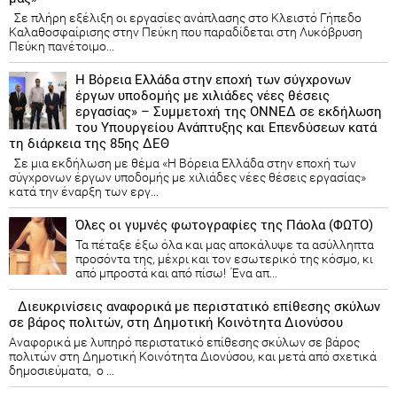
Σε πλήρη εξέλιξη οι εργασίες ανάπλασης στο Κλειστό Γήπεδο
Καλαθοσφαίρισης στην Πεύκη που παραδίδεται στη Λυκόβρυση
Πεύκη πανέτοιμο...
Η Βόρεια Ελλάδα στην εποχή των σύγχρονων
έργων υποδομής με χιλιάδες νέες θέσεις
εργασίας» – Συμμετοχή της ΟΝΝΕΔ σε εκδήλωση
του Υπουργείου Ανάπτυξης και Επενδύσεων κατά
τη διάρκεια της 85ης ΔΕΘ
Σε μια εκδήλωση με θέμα «Η Βόρεια Ελλάδα στην εποχή των
σύγχρονων έργων υποδομής με χιλιάδες νέες θέσεις εργασίας»
κατά την έναρξη των εργ...
Όλες οι γυμνές φωτογραφίες της Πάολα (ΦΩΤΟ)
Τα πέταξε έξω όλα και μας αποκάλυψε τα ασύλληπτα
προσόντα της, μέχρι και τον εσωτερικό της κόσμο, κι
από μπροστά και από πίσω! Ένα απ...
Διευκρινίσεις αναφορικά με περιστατικό επίθεσης σκύλων
σε βάρος πολιτών, στη Δημοτική Κοινότητα Διονύσου
Αναφορικά με λυπηρό περιστατικό επίθεσης σκύλων σε βάρος
πολιτών στη Δημοτική Κοινότητα Διονύσου, και μετά από σχετικά
δημοσιεύματα, ο ...