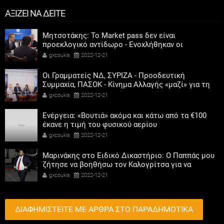
ΑΞΙΖΕΙ ΝΑ ΔΕΙΤΕ
Μητσοτάκης: Το Market pass δεν είναι
προεκλογικό αντίδωρο - Ενοχλήθηκαν οι
αριστεροί του χαβιαριού
gxcoukis
2022-12-21
Οι Γραμματείς ΝΔ, ΣΥΡΙΖΑ - Προοδευτική
Συμμαχία, ΠΑΣΟΚ - Κίνημα Αλλαγής «μαζί» για τη
συμμετοχή των γυναικών στην πολιτική
gxcoukis
2022-12-21
Ενέργεια: «Βουτιά» ακόμα και κάτω από τα €100
έκανε η τιμή του φυσικού αερίου
gxcoukis
2022-12-21
Μαρινάκης στο Ειδικό Δικαστήριο: Ο Παππάς μου
ζήτησε να βοηθήσω τον Καλογρίτσα για να
αποκτήσει σταθμό ο ΣΥΡΙΖΑ
gxcoukis
2022-12-21
ΔΙΑΦΗΜΙΣΤΕΙΤΕ ΜΕ ΑΡΘΡΑ ΣΤΟ ΠΑΡΑΔΗΜΟΤΙΚΑ