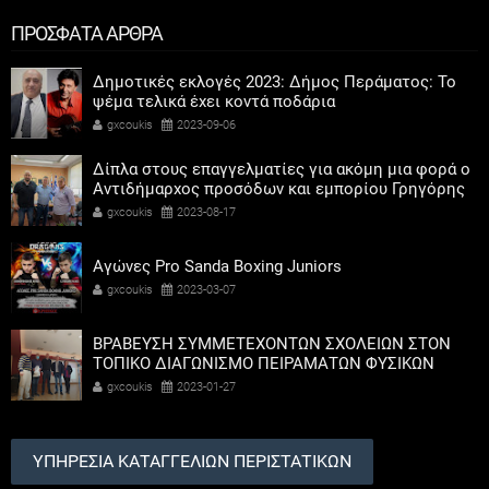
ΠΡΟΣΦΑΤΑ ΑΡΘΡΑ
Δημοτικές εκλογές 2023: Δήμος Περάματος: Το
ψέμα τελικά έχει κοντά ποδάρια
gxcoukis
2023-09-06
Δίπλα στους επαγγελματίες για ακόμη μια φορά ο
Αντιδήμαρχος προσόδων και εμπορίου Γρηγόρης
Καψοκόλης
gxcoukis
2023-08-17
Αγώνες Pro Sanda Boxing Juniors
gxcoukis
2023-03-07
ΒΡΑΒΕΥΣΗ ΣΥΜΜΕΤΕΧΟΝΤΩΝ ΣΧΟΛΕΙΩΝ ΣΤΟΝ
ΤΟΠΙΚΟ ΔΙΑΓΩΝΙΣΜΟ ΠΕΙΡΑΜΑΤΩΝ ΦΥΣΙΚΩΝ
ΕΠΙΣΤΗΜΩΝ
gxcoukis
2023-01-27
ΥΠΗΡΕΣΙΑ ΚΑΤΑΓΓΕΛΙΩΝ ΠΕΡΙΣΤΑΤΙΚΩΝ