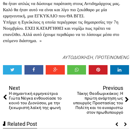
θα ήταν απλώς να δώσουμε παράταση στους Αντιδημάρχους μας.
Καλό θα ήταν αυτό να είναι και λίγο πιο ξεκάθαρο με μία
ερμηνευτική, μια ΕΓΚΥΚΛΙΟ που ΘΑ ΒΓΕΙ.
Υπήρχε η Εγκύκλιος η οποία περιέγραφε τις δημαιρεσίες την 7η
Νοεμβρίου. ΕΧΕΙ ΚΑΤΑΡΓΗΘΕΙ και νομίζω πως πρέπει να
επανέλθει. Αλλά αυτό έχουμε περιθώριο να το λύσουμε μέσα στο
επόμενο διάστημα. »
ΑΥΤΟΔΙΟΙΚΗΣΗ
,
ΠΡΟΤΕΙΝΟΜΕΝΟ
Tweet
Share
Share
Share
Share
Share
0
Next
Previous
H σημαντική ερμηνεύτρια
Τάκης Θεοδωρικάκος: Η
Γιώτα Νέγκα ενθουσίασε το
πρώτη ανάρτηση ως
κοινό του Διονύσου, με την
υπουργός Προστασίας του
ξεχωριστή λαϊκή της φωνή
Πολίτη και το ευχαριστώ
στον πρωθυπουργό
Related Post