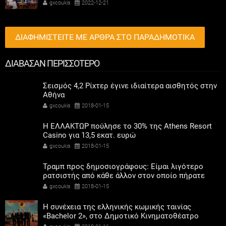
συμμετοχή των γυναικών στην πολιτική
gxcoukis
2022-12-21
ΔΙΑΦΗΜΙΣΤΕΙΤΕ ΜΕ ΑΡΘΡΑ ΣΤΟ ΠΑΡΑΔΗΜΟΤΙΚΑ
ΔΙΑΒΑΣΑΝ ΠΕΡΙΣΣΟΤΕΡΟ
Σεισμός 4,2 Ρίχτερ έγινε ιδιαίτερα αισθητός στην
Αθήνα
gxcoukis
2018-01-15
Η ΕΛΛΑΚΤΩΡ πούλησε το 30% της Athens Resort
Casino για 13,5 εκατ. ευρώ
gxcoukis
2018-01-15
Τραμπ προς δημοσιογράφους: Είμαι λιγότερο
ρατσιστής από κάθε άλλον στον οποίο πήρατε
συνέντευξη
gxcoukis
2018-01-15
Η συνέχεια της ελληνικής κωμικής ταινίας
«Bachelor 2», στο Δημοτικό Κινηματοθέατρο
Μαρκοπούλου ''Άρτεμις'