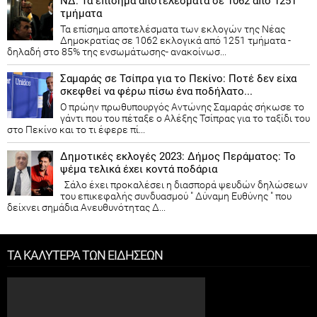
ΝΔ: Τα επίσημα αποτελέσματα σε 1062 από 1251
τμήματα
Τα επίσημα αποτελέσματα των εκλογών της Νέας
Δημοκρατίας​ σε 1062 εκλογικά από 1251 τμήματα -
δηλαδή στο 85% της ενσωμάτωσης- ανακοίνωσ...
Σαμαράς σε Τσίπρα για το Πεκίνο: Ποτέ δεν είχα
σκεφθεί να φέρω πίσω ένα ποδήλατο...
Ο πρώην πρωθυπουργός Αντώνης Σαμαράς σήκωσε το
γάντι που του πέταξε ο Αλέξης Τσίπρας για το ταξίδι του
στο Πεκίνο και το τι έφερε πί...
Δημοτικές εκλογές 2023: Δήμος Περάματος: Το
ψέμα τελικά έχει κοντά ποδάρια
Σάλο έχει προκαλέσει η διασπορά ψευδών δηλώσεων
του επικεφαλής συνδυασμού " Δύναμη Ευθύνης " που
δείχνει σημάδια Ανευθυνότητας Δ...
ΤΑ ΚΑΛΥΤΕΡΑ ΤΩΝ ΕΙΔΗΣΕΩΝ