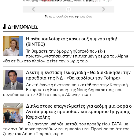
Τα
πρωτοσέλιδα
των
εφημερίδων
ΔΗΜΟΦΙΛΕΙΣ
Η ανθυποπλοίαρχος κάνει σεξ γυμνόστηθη!
(ΒΙΝΤΕΟ)
Τη θυμάστε την όμορφη ηθοποιό που είχε
πρωταγωνιστήσει στην επιτυχημένη σειρά του Alpha,
«Θα σε δω στο πλοίο»; Δείτε την, χωρίς τα ρ...
Δεκτή η ένσταση Γεωργιάδη - Θα διεκδικήσει την
προεδρία της ΝΔ - «Θα κερδίσω τον Τσίπρα»
Δεκτή έγινε η ένσταση που κατέθεσε στην Κεντρική
Εφορευτική Επιτροπή της Νέας Δημοκρατίας, που
συνεδρίασε στις 9.30 το πρωί, ο Άδωνις Γεωρ...
Δίπλα στους επαγγελματίες για ακόμη μια φορά ο
Αντιδήμαρχος προσόδων και εμπορίου Γρηγόρης
Καψοκόλης
Συνάντηση υπήρξε μεταξύ του προεδρείου ΣΑΤΑ, με
τον αντιδήμαρχο προσόδων και εμπορίου και Προέδρο ποιότητας
ζωής του Δήμου Πειραιά, κύριο...