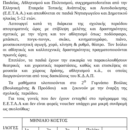
Παιδείας, Αθλητισμού και Πολιτισμού, συγχρηματοδοτείται από την 
Ελληνική  Εταιρεία Τοπικής Ανάπτυξης και Αυτοδιοίκησης 
(Ε.Ε.Τ.Α.Α.) και απευθύνεται σε παιδιά Nηπιαγωγείου και Δημοτικού 
ηλικίας 5-12 ετών.
Λειτουργεί κατά τη διάρκεια της σχολικής περιόδου 
απογευματινές ώρες με επίβλεψη μελέτης και δραστηριότητες 
σχετικές με την τέχνη και τον αθλητισμό όπως: ποδόσφαιρο, 
μπάσκετ, πινγκ-πονγκ, σκάκι, κινηματογράφο, πιάνο, 
μουσικοκινητική αγωγή, χορό, κίνηση & ρυθμό, θέατρο.  Τον Ιούλιο 
οι αθλητικές και καλλιτεχνικές δραστηριότητες πραγματοποιούνται 
πρωινές ώρες.
Επιπλέον, τα παιδιά έχουν την ευκαιρία να παρακολουθήσουν 
θεατρικές  και χορευτικές παραστάσεις, καθώς και επισκέψεις σε 
μουσεία και χώρους δράσης, αθλητισμού κ.ά., οι οποίες 
διοργανώνονται από τους δασκάλους του Κ.Δ.Α.Π. 
ο
Τα μαθήματα υλοποιούνται στο 2
 Γυμνάσιο Βούλας 
(Βουλιαγμένης & Προόδου)  και  ξεκινούν με την έναρξη της 
σχολικής  περιόδου.
Για τους γονείς που δεν έχουν ενταχθεί στο πρόγραμμα της 
Ε.Ε.Τ.Α.Α και δεν είναι φορείς voucher υπάρχει μια μικρή συνδρομή 
ως ακολούθως: 
ΜΗΝΙΑΙΟ ΚΟΣΤΟΣ
ΠΙΛΟΓΕΣ
1ο 
2ο 
3ο 
Πολύτε