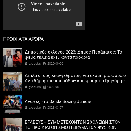
ΠΡΟΣΦΑΤΑ ΑΡΘΡΑ
Δημοτικές εκλογές 2023: Δήμος Περάματος: Το
ψέμα τελικά έχει κοντά ποδάρια
gxcoukis
2023-09-06
Δίπλα στους επαγγελματίες για ακόμη μια φορά ο
Αντιδήμαρχος προσόδων και εμπορίου Γρηγόρης
Καψοκόλης
gxcoukis
2023-08-17
Αγώνες Pro Sanda Boxing Juniors
gxcoukis
2023-03-07
ΒΡΑΒΕΥΣΗ ΣΥΜΜΕΤΕΧΟΝΤΩΝ ΣΧΟΛΕΙΩΝ ΣΤΟΝ
ΤΟΠΙΚΟ ΔΙΑΓΩΝΙΣΜΟ ΠΕΙΡΑΜΑΤΩΝ ΦΥΣΙΚΩΝ