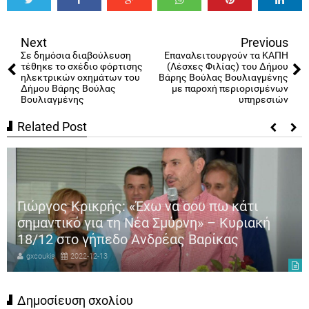
Tweet
Share
Share
Share
Share
Share
0
Next
Previous
Σε δημόσια διαβούλευση
Επαναλειτουργούν τα ΚΑΠΗ
τέθηκε το σχέδιο φόρτισης
(Λέσχες Φιλίας) του Δήμου
ηλεκτρικών οχημάτων του
Βάρης Βούλας Βουλιαγμένης
Δήμου Βάρης Βούλας
με παροχή περιορισμένων
Βουλιαγμένης
υπηρεσιών
Related Post
Γιώργος Κρικρής: «Έχω να σου πω κάτι
σημαντικό για τη Νέα Σμύρνη» – Κυριακή
18/12 στο γήπεδο Ανδρέας Βαρίκας
gxcoukis
2022-12-13
Δημοσίευση σχολίου