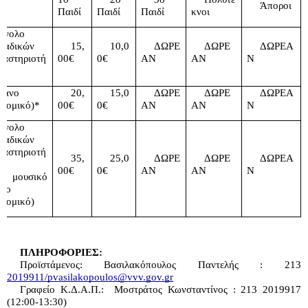
Άποροι
Παιδί
Παιδί
Παιδί
κνοι
ύνολο
μαδικών
15,
10,0
ΔΩΡΕ
ΔΩΡΕ
ΔΩΡΕΑ
ραστηριοτή
00€
0€
ΑΝ
ΑΝ
Ν
ιάνο 
20,
15,0
ΔΩΡΕ
ΔΩΡΕ
ΔΩΡΕΑ
ατομικό)*
00€
0€
ΑΝ
ΑΝ
Ν
ύνολο
μαδικών
ραστηριοτή
35,
25,0
ΔΩΡΕ
ΔΩΡΕ
ΔΩΡΕΑ
00€
0€
ΑΝ
ΑΝ
Ν
 μουσικό 
ανο
ατομικό)
ΠΛΗΡΟΦΟΡΙΕΣ:
Προϊστάμενος: Βασιλακόπουλος Παντελής : 213 
2019911/pvasilakopoulos@vvv.gov.gr
Γραφείο Κ.Δ.Α.Π.:  Μοστράτος Κωνσταντίνος : 213 2019917 
(12:00-13:30)