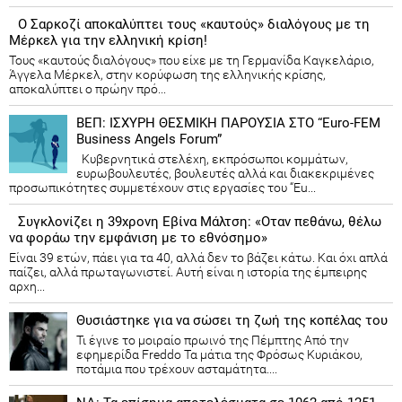
Ο Σαρκοζί αποκαλύπτει τους «καυτούς» διαλόγους με τη
Μέρκελ για την ελληνική κρίση!
Τους «καυτούς διαλόγους» που είχε με τη Γερμανίδα Καγκελάριο,
Άγγελα Μέρκελ, στην κορύφωση της ελληνικής κρίσης,
αποκαλύπτει ο πρώην πρό...
ΒΕΠ: ΙΣΧΥΡΗ ΘΕΣΜΙΚΗ ΠΑΡΟΥΣΙΑ ΣΤΟ “Euro-FEM
Business Angels Forum”
Κυβερνητικά στελέχη, εκπρόσωποι κομμάτων,
ευρωβουλευτές, βουλευτές αλλά και διακεκριμένες
προσωπικότητες συμμετέχουν στις εργασίες του “Eu...
Συγκλονίζει η 39χρονη Εβίνα Μάλτση: «Οταν πεθάνω, θέλω
να φοράω την εμφάνιση με το εθνόσημο»
Είναι 39 ετών, πάει για τα 40, αλλά δεν το βάζει κάτω. Και όχι απλά
παίζει, αλλά πρωταγωνιστεί. Αυτή είναι η ιστορία της έμπειρης
αρχη...
Θυσιάστηκε για να σώσει τη ζωή της κοπέλας του
Τι έγινε το μοιραίο πρωινό της Πέμπτης Από την
εφημερίδα Freddo Τα μάτια της Φρόσως Κυριάκου,
ποτάμια που τρέχουν ασταμάτητα....