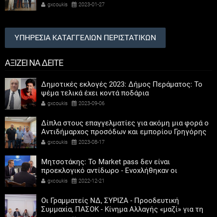
ΕΠΙΣΤΗΜΩΝ
gxcoukis
2023-01-27
ΥΠΗΡΕΣΙΑ ΚΑΤΑΓΓΕΛΙΩΝ ΠΕΡΙΣΤΑΤΙΚΩΝ
ΑΞΙΖΕΙ ΝΑ ΔΕΙΤΕ
Δημοτικές εκλογές 2023: Δήμος Περάματος: Το
ψέμα τελικά έχει κοντά ποδάρια
gxcoukis
2023-09-06
Δίπλα στους επαγγελματίες για ακόμη μια φορά ο
Αντιδήμαρχος προσόδων και εμπορίου Γρηγόρης
Καψοκόλης
gxcoukis
2023-08-17
Μητσοτάκης: Το Market pass δεν είναι
προεκλογικό αντίδωρο - Ενοχλήθηκαν οι
αριστεροί του χαβιαριού
gxcoukis
2022-12-21
Οι Γραμματείς ΝΔ, ΣΥΡΙΖΑ - Προοδευτική
Συμμαχία, ΠΑΣΟΚ - Κίνημα Αλλαγής «μαζί» για τη