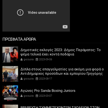
ΠΡΟΣΦΑΤΑ ΑΡΘΡΑ
Δημοτικές εκλογές 2023: Δήμος Περάματος: Το
ψέμα τελικά έχει κοντά ποδάρια
gxcoukis
2023-09-06
Δίπλα στους επαγγελματίες για ακόμη μια φορά ο
Αντιδήμαρχος προσόδων και εμπορίου Γρηγόρης
Καψοκόλης
gxcoukis
2023-08-17
Αγώνες Pro Sanda Boxing Juniors
gxcoukis
2023-03-07
ΒΡΑΒΕΥΣΗ ΣΥΜΜΕΤΕΧΟΝΤΩΝ ΣΧΟΛΕΙΩΝ ΣΤΟΝ