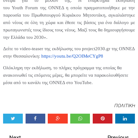
όνειρα για το μέλλον της. Η εναρκτήρια εκδήλωση
του
Youth
Forum
της ΟΝΝΕΔ η οποία πραγματοποιήθηκε με την
παρουσία του Πρωθυπουργού Κυριάκου Μητσοτάκη, αγκαλιάστηκε
από νέους σε όλη τη χώρα και έθεσε τις βάσεις για ένα διάλογο με
πρωταγωνιστές τους ίδιους τους νέους. Μαζί τους θα δημιουργήσουμε
την Ελλάδα του 2030».
Δείτε το
video
-
teaser
της εκδήλωσης του
project
2030.
gr
της ΟΝΝΕΔ
στην Θεσσαλονίκη:
https://youtu.be/
Q2OIMeCYgP8
Ολόκληρη την εκδήλωση, το πλήρες πρόγραμμα της οποίας θα
ανακοινωθεί τις επόμενες μέρες, θα μπορείτε να παρακολουθήσετε
μέσα από το κανάλι της ΟΝΝΕΔ στο
YouTube
.
ΠΟΛΙΤΙΚΗ
Tweet
Share
Share
Share
Share
Share
0
Next
Previous