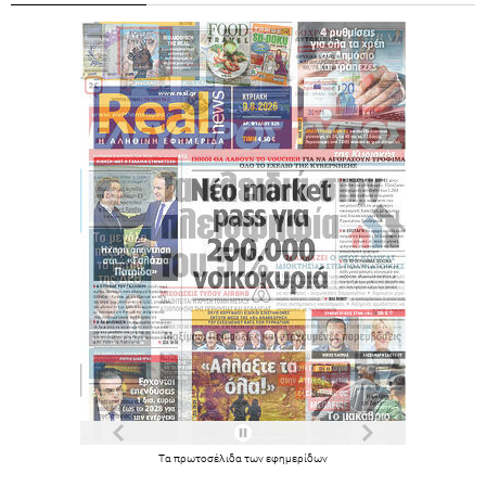
Τα
πρωτοσέλιδα
των
εφημερίδων