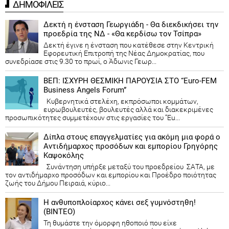
ΔΗΜΟΦΙΛΕΙΣ
Δεκτή η ένσταση Γεωργιάδη - Θα διεκδικήσει την
προεδρία της ΝΔ - «Θα κερδίσω τον Τσίπρα»
Δεκτή έγινε η ένσταση που κατέθεσε στην Κεντρική
Εφορευτική Επιτροπή της Νέας Δημοκρατίας, που
συνεδρίασε στις 9.30 το πρωί, ο Άδωνις Γεωρ...
ΒΕΠ: ΙΣΧΥΡΗ ΘΕΣΜΙΚΗ ΠΑΡΟΥΣΙΑ ΣΤΟ “Euro-FEM
Business Angels Forum”
Κυβερνητικά στελέχη, εκπρόσωποι κομμάτων,
ευρωβουλευτές, βουλευτές αλλά και διακεκριμένες
προσωπικότητες συμμετέχουν στις εργασίες του “Eu...
Δίπλα στους επαγγελματίες για ακόμη μια φορά ο
Αντιδήμαρχος προσόδων και εμπορίου Γρηγόρης
Καψοκόλης
Συνάντηση υπήρξε μεταξύ του προεδρείου ΣΑΤΑ, με
τον αντιδήμαρχο προσόδων και εμπορίου και Προέδρο ποιότητας
ζωής του Δήμου Πειραιά, κύριο...
Η ανθυποπλοίαρχος κάνει σεξ γυμνόστηθη!
(ΒΙΝΤΕΟ)
Τη θυμάστε την όμορφη ηθοποιό που είχε