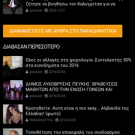
ζήτησε να βοηθήσω τον Καλογρίτσα για να
αποκτήσει σταθμό ο ΣΥΡΙΖΑ
gxcoukis
2022-12-21
ΔΙΑΦΗΜΙΣΤΕΙΤΕ ΜΕ ΑΡΘΡΑ ΣΤΟ ΠΑΡΑΔΗΜΟΤΙΚΑ
ΔΙΑΒΑΣΑΝ ΠΕΡΙΣΣΟΤΕΡΟ
Ολες οι αλλαγές στη φορολογία -Συντελεστής 50%
στα εισοδήματα του 2016
gxcoukis
2016-02-03
ΔΗΜΟΣ ΛΥΚΟΒΡΥΣΗΣ ΠΕΥΚΗΣ: ΒΡΑΒΕΥΣΕΙΣ
ΜΑΘΗΤΩΝ ΑΠΟ ΤΗΝ ΕΝΩΣΗ ΓΟΝΕΩΝ ΚΑΙ
ΚΗΔΕΜΟΝΩΝ ΔΗΜΟΥ
gxcoukis
2016-02-03
Κρατηθείτε: Αυτή είναι η πιο sexy... Αλβανίδα της
Ελλάδας! (φωτό)
PARADIMOTIKA
2016-02-03
Tοποθέτηση του επικεφαλή του συνδυασμού