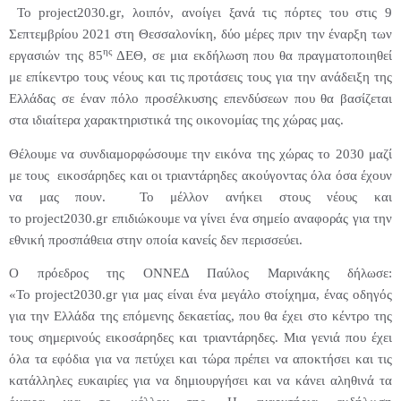
Το
project
2030.
gr
, λοιπόν, ανοίγει ξανά τις πόρτες του στις 9
Σεπτεμβρίου 2021 στη Θεσσαλονίκη, δύο μέρες πριν την έναρξη των
ης
εργασιών της 85
ΔΕΘ, σε μια εκδήλωση που θα πραγματοποιηθεί
με επίκεντρο τους νέους και τις προτάσεις τους για την ανάδειξη της
Ελλάδας σε έναν πόλο προσέλκυσης επενδύσεων που θα βασίζεται
στα ιδιαίτερα χαρακτηριστικά της οικονομίας της χώρας μας.
Θέλουμε να συνδιαμορφώσουμε την εικόνα της χώρας το 2030 μαζί
με τους εικοσάρηδες και οι τριαντάρηδες ακούγοντας όλα όσα έχουν
να μας πουν. Το μέλλον ανήκει στους νέους και
το
project
2030.
gr
επιδιώκουμε να γίνει ένα σημείο αναφοράς για την
εθνική προσπάθεια στην οποία κανείς δεν περισσεύει.
Ο πρόεδρος της ΟΝΝΕΔ Παύλος Μαρινάκης δήλωσε:
«Το
project
2030.
gr
για μας είναι ένα μεγάλο στοίχημα, ένας οδηγός
για την Ελλάδα της επόμενης δεκαετίας, που θα έχει στο κέντρο της
τους σημερινούς εικοσάρηδες και τριαντάρηδες. Μια γενιά που έχει
όλα τα εφόδια για να πετύχει και τώρα πρέπει να αποκτήσει και τις
κατάλληλες ευκαιρίες για να δημιουργήσει και να κάνει αληθινά τα