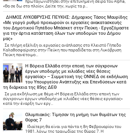
πρωταγωνιστήσει στην επιτυχημένη σειρά του Alpha,
«Θα σε δω στο πλοίο»; Δείτε την, χωρίς τα ρ...
ΔΗΜΟΣ ΛΥΚΟΒΡΥΣΗΣ ΠΕΥΚΗΣ: Δήμαρχος Τάσος Μαυρίδης
«Με γοργό ρυθμό προχωρούν οι εργασίες ανακατασκευής
του Δημοτικού Γηπέδου Μπάσκετ στην Πεύκη - Εργαζόμαστε
για την άρτια κατάσταση όλων των υποδομών του Δήμου
μας»
Σε πλήρη εξέλιξη οι εργασίες ανάπλασης στο Κλειστό Γήπεδο
Καλαθοσφαίρισης στην Πεύκη που παραδίδεται στη Λυκόβρυση
Πεύκη πανέτοιμο...
Η Βόρεια Ελλάδα στην εποχή των σύγχρονων
έργων υποδομής με χιλιάδες νέες θέσεις
εργασίας» – Συμμετοχή της ΟΝΝΕΔ σε εκδήλωση
του Υπουργείου Ανάπτυξης και Επενδύσεων κατά
τη διάρκεια της 85ης ΔΕΘ
Σε μια εκδήλωση με θέμα «Η Βόρεια Ελλάδα στην εποχή των
σύγχρονων έργων υποδομής με χιλιάδες νέες θέσεις εργασίας»
κατά την έναρξη των εργ...
Ολυμπιακός: Τίμησαν τη μνήμη των θυμάτων της
Θύρας 7
Ιδιαίτερη θα είναι για πάντα η 8η Φεβρουαρίου του
1981, λόγω της τραγωδίας της Θύρας 7. Η