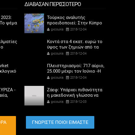
ΔΙΑΒΑΣΑΝ ΠΕΡΙΣΣΟΤΕΡΟ
 2023:
Τούρκος αναλυτής
Το ψέμα
προειδοποιεί: Στην Κύπρο
ποδάρια
μπορεί να έρθουμε
gxcoukis
2018-12-04
αντιμέτωποι, όχι με την
Ελλάδα αλλά με τις ΗΠΑ
ελματίες
Κοντά στα 4 εκατ. ευρώ το
 ο
ύψος των ζημιών από τα
σόδων
επεισόδια στη Γαλλία
gxcoukis
2018-12-04
όρης
rket
Πλειστηριασμοί: 717 αύριο,
εκλογικό
25.000 μέχρι τον Ιούνιο -Η
ηκαν οι
κατάρρευση των
gxcoukis
2018-12-04
αριού
μικρομεσαίων, στοιχεία σοκ
ΥΡΙΖΑ -
Ζάεφ: Υπάρχει πιθανότητα
χία,
η μακεδονική γλώσσα να
λαγής
διδάσκεται στην Ελλάδα
gxcoukis
2018-12-03
ετοχή
ΘΡΑ
ΓΝΩΡΙΣΤΕ ΠΟΙΟΙ ΕΙΜΑΣΤΕ
Α