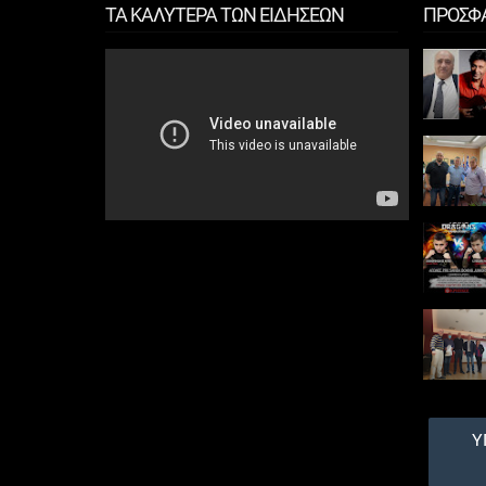
ΤΑ ΚΑΛΥΤΕΡΑ ΤΩΝ ΕΙΔΗΣΕΩΝ
ΠΡΟΣΦ
Δημοτικές
εκλογές
2023:
Δήμος
Περάματος: Το ψέμα
τελικά έχει κοντά
ποδάρια
Σάλο έχει προκαλέσει η
διασπορά ψευδών
δηλώσεων του
επικεφαλής συνδυασμού
" Δύναμη Ευθύνης " που
δείχνει σημάδια
Ανευθυνότητας Δ...
Θυσιάστηκε
για να
σώσει τη
ζωή της
κοπέλας του
Τι έγινε το μοιραίο
πρωινό της Πέμπτης Από
Υ
την εφημερίδα Freddo Τα
μάτια της Φρόσως