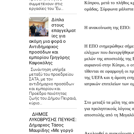
Κύπρου, μετά το πλήθος κ
συμμετέχουν στις
εργασίες του “Eu...
ομάδας. Σύμφωνα μάλιστα
Δίπλα
στους
Η ανακοίνωση της ΕΠΟ:
επαγγελματ
ίες για
ακόμη μια φορά ο
Η ΕΠΟ ενημερώθηκε σήμερ
Αντιδήμαρχος
προσόδων και
ελέγχων που διενεργήθηκα
εμπορίου Γρηγόρης
μελών της αποστολής της 
Καψοκόλης
αυριανού στην Κύπρο, ο ο
Συνάντηση υπήρξε
τίθενται σε εφαρμογή οι 
μεταξύ του προεδρείου
της UEFA και η άμεση ενη
ΣΑΤΑ, με τον
ιατρικών επιτελείων των ο
αντιδήμαρχο προσόδων
και εμπορίου και
Προέδρο ποιότητας
ζωής του Δήμου Πειραιά,
Στο μεταξύ τα μέλη της α
κύριο...
για προληπτικούς λόγους 
ΔΗΜΟΣ
αποστολής από τη Μεγαλ
ΛΥΚΟΒΡΥΣΗΣ ΠΕΥΚΗΣ:
Δήμαρχος Τάσος
Μαυρίδης «Με γοργό
Ακολουθεί η ανακοίνωση τ