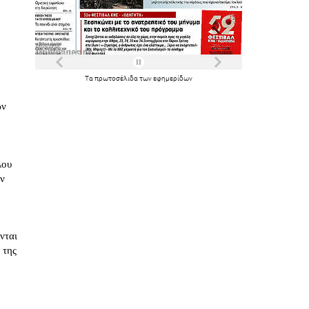
Τα
πρωτοσέλιδα
των
εφημερίδων
ων
λου
ων
νται
 της