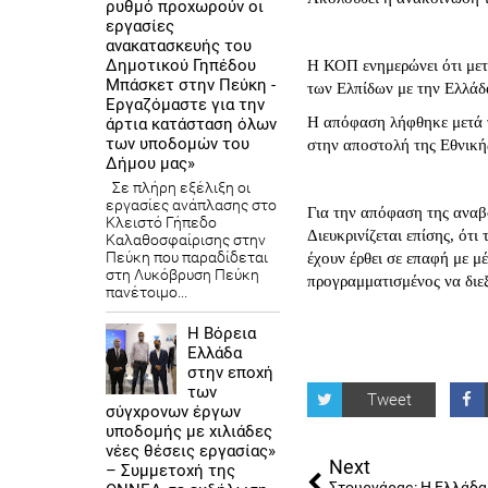
ρυθμό προχωρούν οι
εργασίες
ανακατασκευής του
Δημοτικού Γηπέδου
Η ΚΟΠ ενημερώνει ότι με
Μπάσκετ στην Πεύκη -
των Ελπίδων με την Ελλάδ
Εργαζόμαστε για την
Η απόφαση λήφθηκε μετά τ
άρτια κατάσταση όλων
των υποδομών του
στην αποστολή της Εθνική
Δήμου μας»
Σε πλήρη εξέλιξη οι
εργασίες ανάπλασης στο
Για την απόφαση της αναβ
Κλειστό Γήπεδο
Διευκρινίζεται επίσης, ότι
Καλαθοσφαίρισης στην
Πεύκη που παραδίδεται
έχουν έρθει σε επαφή με 
στη Λυκόβρυση Πεύκη
προγραμματισμένος να διε
πανέτοιμο...
Η Βόρεια
Ελλάδα
στην εποχή
των
Tweet
σύγχρονων έργων
υποδομής με χιλιάδες
νέες θέσεις εργασίας»
Next
– Συμμετοχή της
Στουρνάρας: Η Ελλάδα 