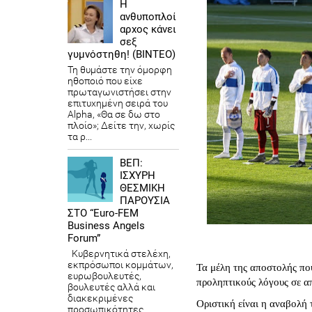
Η
ανθυποπλοί
αρχος κάνει
σεξ
γυμνόστηθη! (ΒΙΝΤΕΟ)
Τη θυμάστε την όμορφη
ηθοποιό που είχε
πρωταγωνιστήσει στην
επιτυχημένη σειρά του
Alpha, «Θα σε δω στο
πλοίο»; Δείτε την, χωρίς
τα ρ...
ΒΕΠ:
ΙΣΧΥΡΗ
ΘΕΣΜΙΚΗ
ΠΑΡΟΥΣΙΑ
ΣΤΟ “Euro-FEM
Business Angels
Forum”
Κυβερνητικά στελέχη,
εκπρόσωποι κομμάτων,
Τα μέλη της αποστολής πο
ευρωβουλευτές,
προληπτικούς λόγους σε 
βουλευτές αλλά και
διακεκριμένες
Οριστική είναι η αναβολή 
προσωπικότητες