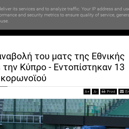
MOTIKA NEWS
ΒΡΑΒΕΥΣΗ ΣΥΜΜΕΤΕΧΟΝΤΩΝ ΣΧΟΛΕΙΩΝ ΣΤΟΝ ΤΟΠΙΚΟ 
eliver its services and to analyze traffic. Your IP address and us
ormance and security metrics to ensure quality of service, gener
buse.
ΙΟΙΚΗΣΗ
ΠΟΛΙΤΙΚΗ
ΟΙΚΟΝΟΜΙΑ
LIFESTYL
ΜΕΝΟ
αναβολή του ματς της Εθνικής
 της Εθνικής Ελπίδων με την Κύπρο - Εντοπίστηκαν 13 κρούσματα κορωνοϊού
 την Κύπρο - Εντοπίστηκαν 13
 κορωνοϊού
A
+
A
-
Print
E