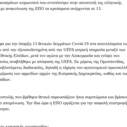
ρουσμάτων κορωνοϊού που εντοπίστηκε στην αποστολή της ελληνικής
 με ανακοίνωση της ΕΠΟ τα κρούσματα ανέρχονται σε 13.
α για την ύπαρξη 13 θετικών δειγμάτων Covid-19 στα αποτελέσματα τ
ν από την εξουσιοδοτημένη από την UEFA ιατρική υπηρεσία μεταξύ των
Εθνικής Ελπίδων, μετά τον αγώνα με την Λευκορωσία και ενόψει του
ποίος αναβλήθηκε με απόφαση της UEFA. Εκ μέρους της Ομοσπονδίας,
προβλεπόμενες διαδικασίες, δηλαδή η τήρηση του υγειονομικού πρωτοκόλ
μέρωση των αρμοδίων αρχών της Κυπριακής Δημοκρατίας, καθώς και τ
μάδων.
ποστολής που βρέθηκα θετικά παρουσιάζουν ήπια συμπτώματα και βρίσκο
σε απομόνωση. Την ίδια ώρα η ΕΠΟ εργάζεται για την ασφαλή επιστροφή
όνησο.
ης κυπριακής ομοσπονδίας: