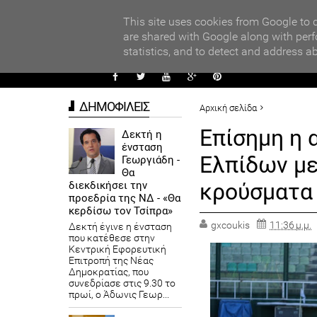
PARADI
ors
This site uses cookies from Google to d
are shared with Google along with perf
statistics, and to detect and address a
ΑΥΤΟΔ
ΔΗΜΟΦΙΛΕΙΣ
Αρχική σελίδα
ΑΘΛΗΤΙΣΜΟΣ
ΠΡΟΤΕΙΝΟ
Επίσημη η 
Δεκτή η
ένσταση
Επίσημη η αναβολή του ματς
Ελπίδων με
Γεωργιάδη -
Θα
κρούσματα
διεκδικήσει την
προεδρία της ΝΔ - «Θα
κερδίσω τον Τσίπρα»
gxcoukis
11:36 μ.μ.
Δεκτή έγινε η ένσταση
που κατέθεσε στην
Κεντρική Εφορευτική
Επιτροπή της Νέας
Δημοκρατίας, που
συνεδρίασε στις 9.30 το
πρωί, ο Άδωνις Γεωρ...