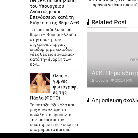
ΟΝΝΕΔ σε εκδήλωση
χρόνου να έχει αποκτ
του Υπουργείου
Ανάπτυξης και
Επενδύσεων κατά τη
Related Post
διάρκεια της 85ης ΔΕΘ
Σε μια εκδήλωση με
θέμα «Η Βόρεια Ελλάδα
στην εποχή των
σύγχρονων έργων
υποδομής με χιλιάδες
νέες θέσεις εργασίας»
κατά την έναρξη των
εργ...
λάτερ: «Λάθος η επιλογή του
τάρ για το Μουντιάλ»
ΑΕΚ: Πήρε εξιτή
Όλες οι
coukis
2022-11-08
gxcoukis
2022-11-08
γυμνές
φωτογραφί
ες της
Πάολα (ΦΩΤΟ)
Δημοσίευση σχολί
Τα πέταξε έξω όλα και
μας αποκάλυψε τα
ασύλληπτα προσόντα
της, μέχρι και τον
εσωτερικό της κόσμο, κι
από μπροστά και από
πίσω! Ένα απ...