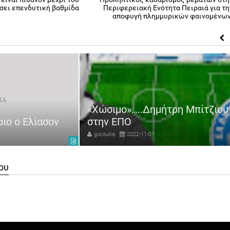
ήσει επενδυτική βαθμίδα
Περιφερειακή Ενότητα Πειραιά για τη
αποφυγή πλημμυρικών φαινομένων
«Χώσιμο»…..Δημήτρη Μπίτζιου
ριο ο Ελίασον
στην ΕΠΟ
gxcoukis
2022-11-01
ου