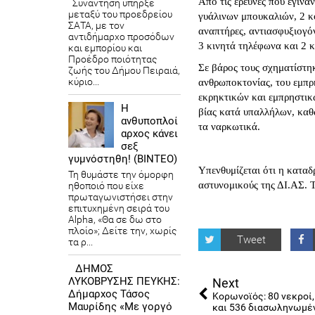
Από τις έρευνες που έγινα
Συνάντηση υπήρξε
μεταξύ του προεδρείου
γυάλινων μπουκαλιών, 2 κ
ΣΑΤΑ, με τον
αναπτήρες, αντιασφυξιογό
αντιδήμαρχο προσόδων
3 κινητά τηλέφωνα και 2 κ
και εμπορίου και
Προέδρο ποιότητας
Σε βάρος τους σχηματίστηκ
ζωής του Δήμου Πειραιά,
κύριο...
ανθρωποκτονίας, του εμπρ
εκρηκτικών και εμπρηστικώ
Η
βίας κατά υπαλλήλων, καθώ
ανθυποπλοί
τα ναρκωτικά.
αρχος κάνει
σεξ
γυμνόστηθη! (ΒΙΝΤΕΟ)
Υπενθυμίζεται ότι η καταδ
Τη θυμάστε την όμορφη
αστυνομικούς της ΔΙ.ΑΣ. 
ηθοποιό που είχε
πρωταγωνιστήσει στην
επιτυχημένη σειρά του
Alpha, «Θα σε δω στο
πλοίο»; Δείτε την, χωρίς
Tweet
τα ρ...
ΔΗΜΟΣ
ΛΥΚΟΒΡΥΣΗΣ ΠΕΥΚΗΣ:
Next
Δήμαρχος Τάσος
Κορωνοϊός: 80 νεκροί,
Μαυρίδης «Με γοργό
και 536 διασωληνωμέ