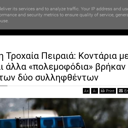
MOTIKA NEWS
ΒΡΑΒΕΥΣΗ ΣΥΜΜΕΤΕΧΟΝΤΩΝ ΣΧΟΛΕΙΩΝ ΣΤΟΝ ΤΟΠΙΚΟ 
eliver its services and to analyze traffic. Your IP address and us
ormance and security metrics to ensure quality of service, gener
buse.
ΙΟΙΚΗΣΗ
ΠΟΛΙΤΙΚΗ
ΟΙΚΟΝΟΜΙΑ
LIFESTYL
η Τροχαία Πειραιά: Κοντάρια μ
ά: Κοντάρια με πυρσούς και άλλα «πολεμοφόδια» βρήκαν στα σπίτια των δύο
ι άλλα «πολεμοφόδια» βρήκαν
 των δύο συλληφθέντων
A
+
A
-
Print
E