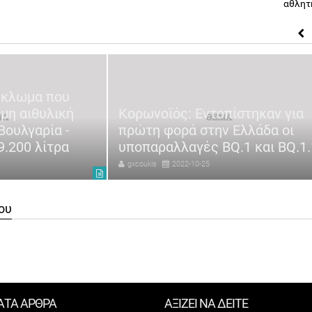
αθλητ
ύκλωμα που
μη αιθυλική
Κορωνοϊός: Εντοπίστηκαν για
Βουλγαρία -
πρώτη φορά στην Ελλάδα οι
.200 λίτρα
υποπαραλλαγές BQ.1 και ΒQ.1.
gxcoukis
2022-10-25
ου
ΑΤΑ ΑΡΘΡΑ
ΑΞΙΖΕΙ ΝΑ ΔΕΙΤΕ