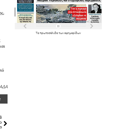
ης,
Τα
πρωτοσέλιδα
των
εφημερίδων
ς
και
από
ΑΔΑ
e
s
ο
α