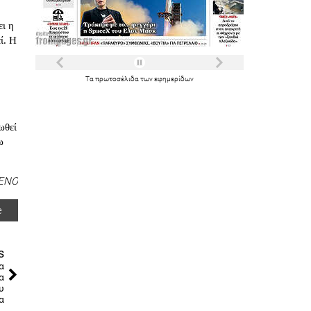
ει η
ί. Η
Τα
πρωτοσέλιδα
των
εφημερίδων
ωθεί
ω
ΕΝΟ
e
s
α
α
υ
α