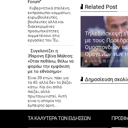
Forum”
Related Post
Κυβερνητικά στελέχη,
εκπρόσωποι κομμάτων,
ευρωβουλευτές,
βουλευτές αλλά και
διακεκριμένες
προσωπικότητες
Τηλεδιάσκεψη Υ
συμμετέχουν στις
 Βορίδης: Έτσι θα εφαρμοστεί
με τους Προέδρ
εργασίες του “Eu...
αναμορφωμένη αξιολόγηση
Ομοσπονδιών τ
Συγκλονίζει η
ν Δημοσίων υπαλλήλων
Ομογενών των 
39χρονη Εβίνα Μάλτση:
«Οταν πεθάνω, θέλω να
coukis
2022-12-13
gxcoukis
2022-12-13
φοράω την εμφάνιση
με το εθνόσημο»
Είναι 39 ετών, πάει για
Δημοσίευση σχολί
τα 40, αλλά δεν το βάζει
κάτω. Και όχι απλά
παίζει, αλλά
πρωταγωνιστεί. Αυτή
είναι η ιστορία της
έμπειρης αρχη...
Θυσιάστηκε
ΤΑ ΚΑΛΥΤΕΡΑ ΤΩΝ ΕΙΔΗΣΕΩΝ
ΠΡΟΣΦ
για να
σώσει τη