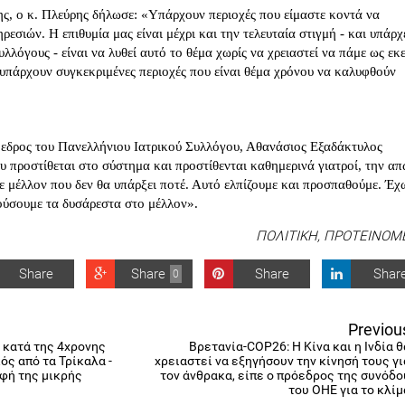
ης, ο κ. Πλεύρης δήλωσε: «Υπάρχουν περιοχές που είμαστε κοντά να
εσιών. Η επιθυμία μας είναι μέχρι και την τελευταία στιγμή - και υπάρχ
λόγους - είναι να λυθεί αυτό το θέμα χωρίς να χρειαστεί να πάμε ως εκε
υπάρχουν συγκεκριμένες περιοχές που είναι θέμα χρόνου να καλυφθούν
όεδρος του Πανελλήνιου Ιατρικού Συλλόγου, Αθανάσιος Εξαδάκτυλος
υ προστίθεται στο σύστημα και προστίθενται καθημερινά γιατροί, την απ
ε μέλλον που δεν θα υπάρξει ποτέ. Αυτό ελπίζουμε και προσπαθούμε. Έχ
ούσουμε τα δυσάρεστα στο μέλλον».
ΠΟΛΙΤΙΚΗ
,
ΠΡΟΤΕΙΝΟΜ
Share
Share
Share
Shar
0
Previou
 κατά της 4χρονης
Βρετανία-COP26: Η Κίνα και η Ινδία θ
ός από τα Τρίκαλα -
χρειαστεί να εξηγήσουν την κίνησή τους γι
αφή της μικρής
τον άνθρακα, είπε ο πρόεδρος της συνόδο
του ΟΗΕ για το κλίμ