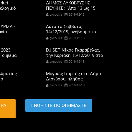
rket
ΔΗΜΟΣ ΛΥΚΟΒΡΥΣΗΣ
εκλογικό
ΠΕΥΚΗΣ : “Από 13 ως 15
ηκαν οι
Δεκεμβρίου το
gxcoukis
2019-12-13
αριού
Χριστουγεννιάτικο Bazaar
του ΠΕΑΠ”
ΥΡΙΖΑ -
Αυτό το Σάββατο,
χία,
14/12/2019, ανάβουμε το
λαγής
Χριστουγεννιάτικο Δέντρο
gxcoukis
2019-12-13
ετοχή
στην Κεντρική Πλατεία
Μαρκοπούλου με μια
 2023:
DJ SET Νίκος Γκαραβέλας,
μεγάλη γιορτή!
Το ψέμα
την Κυριακή 15/12/2019 στο
ποδάρια
Λιμάνι Πόρτο Ράφτη!
gxcoukis
2019-12-13
ελματίες
Μαγικές Γιορτές στο Δήμο
 ο
Διονύσου, πλήθος
σόδων
εκδηλώσεων για τα
gxcoukis
2019-12-13
όρης
Χριστούγεννα & την
Πρωτοχρονιά !
ΘΡΑ
ΓΝΩΡΙΣΤΕ ΠΟΙΟΙ ΕΙΜΑΣΤΕ
Α