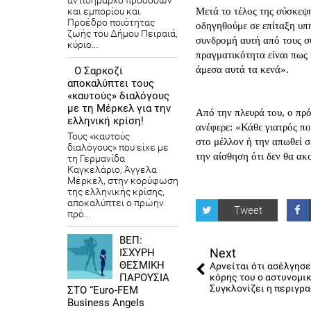
αντιδήμαρχο προσόδων
και εμπορίου και
Μετά το τέλος της σύσκεψ
Προέδρο ποιότητας
οδηγηθούμε σε επίταξη υπηρ
ζωής του Δήμου Πειραιά,
συνδρομή αυτή από τους συλ
κύριο...
πραγματικότητα είναι πως 
άμεσα αυτά τα κενά».
Ο Σαρκοζί
αποκαλύπτει τους
«καυτούς» διαλόγους
με τη Μέρκελ για την
Από την πλευρά του, ο πρ
ελληνική κρίση!
ανέφερε: «Κάθε γιατρός πο
Τους «καυτούς
στο μέλλον ή την απωθεί σ
διαλόγους» που είχε με
την αίσθηση ότι δεν θα ακ
τη Γερμανίδα
Καγκελάριο, Άγγελα
Μέρκελ, στην κορύφωση
της ελληνικής κρίσης,
αποκαλύπτει ο πρώην
Tweet
πρό...
ΒΕΠ:
Next
ΙΣΧΥΡΗ
ΘΕΣΜΙΚΗ
Αρνείται ότι ασέλγησε
ΠΑΡΟΥΣΙΑ
κόρης του ο αστυνομικ
Συγκλονίζει η περιγρ
ΣΤΟ “Euro-FEM
Business Angels