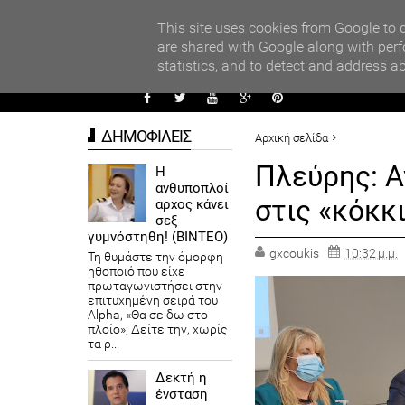
PARADI
ΧΟΛΕΙΩΝ ΣΤΟΝ ΤΟΠΙΚΟ ΔΙΑΓΩΝΙΣΜΟ ΠΕΙΡΑΜΑΤΩΝ ΦΥΣΙΚΩΝ ΕΠΙΣΤ
This site uses cookies from Google to d
are shared with Google along with perf
statistics, and to detect and address a
ΑΥΤΟΔ
ΔΗΜΟΦΙΛΕΙΣ
Αρχική σελίδα
ΠΟΛΙΤΙΚΗ
ΠΡΟΤΕΙΝΟΜΕΝ
Πλεύρης: Αν
Η
ανθυποπλοί
στις «κόκκ
αρχος κάνει
σεξ
γυμνόστηθη! (ΒΙΝΤΕΟ)
gxcoukis
10:32 μ.μ.
Τη θυμάστε την όμορφη
ηθοποιό που είχε
πρωταγωνιστήσει στην
επιτυχημένη σειρά του
Alpha, «Θα σε δω στο
πλοίο»; Δείτε την, χωρίς
τα ρ...
Δεκτή η
ένσταση