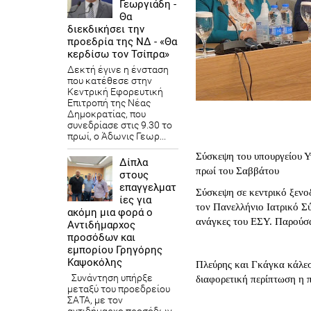
Γεωργιάδη -
Θα
διεκδικήσει την
προεδρία της ΝΔ - «Θα
κερδίσω τον Τσίπρα»
Δεκτή έγινε η ένσταση
που κατέθεσε στην
Κεντρική Εφορευτική
Επιτροπή της Νέας
Δημοκρατίας, που
συνεδρίασε στις 9.30 το
πρωί, ο Άδωνις Γεωρ...
Σύσκεψη του υπουργείου Υ
Δίπλα
πρωί του Σαββάτου
στους
επαγγελματ
Σύσκεψη σε κεντρικό ξενο
ίες για
τον Πανελλήνιο Ιατρικό Σύ
ακόμη μια φορά ο
ανάγκες του ΕΣΥ. Παρούσα
Αντιδήμαρχος
προσόδων και
εμπορίου Γρηγόρης
Καψοκόλης
Πλεύρης και Γκάγκα κάλεσ
Συνάντηση υπήρξε
διαφορετική περίπτωση η π
μεταξύ του προεδρείου
ΣΑΤΑ, με τον