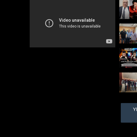
ζωή της
κοπέλας του
Τι έγινε το μοιραίο
πρωινό της Πέμπτης Από
την εφημερίδα Freddo Τα
μάτια της Φρόσως
Κυριάκου, ποτάμια που
τρέχουν ασταμάτητα....
ΝΔ: Τα
επίσημα
αποτελέσμα
τα σε 1062
από 1251 τμήματα
Τα επίσημα
αποτελέσματα των
εκλογών της Νέας
Δημοκρατίας​ σε 1062
εκλογικά από 1251
τμήματα - δηλαδή στο
Υ
85% της ενσωμάτωσης-
ανακοίνωσ...
Σαμαράς σε
Τσίπρα για