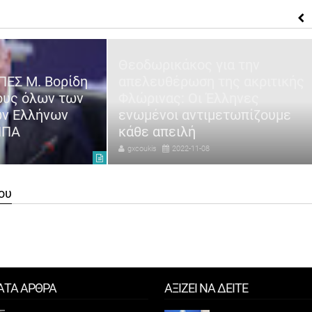
Θεοδωρικάκος για την
ΠΕΣ Μ. Βορίδη
απελευθέρωση της ακριτικής
ους όλων των
Φλώρινας: Οι Έλληνες
ων Ελλήνων
ενωμένοι αντιμετωπίζουμε
ΗΠΑ
κάθε απειλή
gxcoukis
2022-11-08
ου
ΑΤΑ ΑΡΘΡΑ
ΑΞΙΖΕΙ ΝΑ ΔΕΙΤΕ