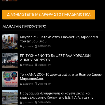
ΔΙΑΦΗΜΙΣΤΕΙΤΕ ΜΕ ΑΡΘΡΑ ΣΤΟ ΠΑΡΑΔΗΜΟΤΙΚΑ
ΔΙΑΒΑΣΑΝ ΠΕΡΙΣΣΟΤΕΡΟ
Μεγάλη συμμετοχή στην Εθελοντική Αιμοδοσία
του Δήμου Ιλίου
gxcoukis
2018-06-19
ΕΠΙΤΥΧΗΜΕΝΟ ΤΟ 5ο ΦΕΣΤΙΒΑΛ ΧΟΡΩΔΙΩΝ
ΔΗΜΟΥ ΔΙΟΝΥΣΟΥ
gxcoukis
2018-06-19
To «ΧΑΝΑ ΖΟΟ- 10 χρόνια μαζί», στο θέατρο Σάρας
Μαρκοπούλου.
gxcoukis
2018-06-19
Πρόγραμμα «Εναρμόνιση οικογενειακής και
επαγγελματικής ζωής» της Ε.Ε.Τ.Α.Α. για την
περίοδο 2018 - 2019
gxcoukis
2018-06-19