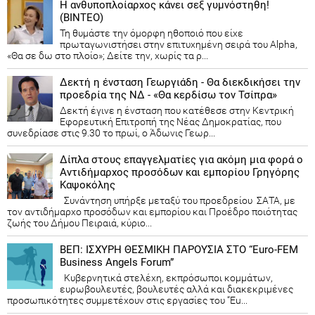
Η ανθυποπλοίαρχος κάνει σεξ γυμνόστηθη!
(ΒΙΝΤΕΟ)
Τη θυμάστε την όμορφη ηθοποιό που είχε
πρωταγωνιστήσει στην επιτυχημένη σειρά του Alpha,
«Θα σε δω στο πλοίο»; Δείτε την, χωρίς τα ρ...
Δεκτή η ένσταση Γεωργιάδη - Θα διεκδικήσει την
προεδρία της ΝΔ - «Θα κερδίσω τον Τσίπρα»
Δεκτή έγινε η ένσταση που κατέθεσε στην Κεντρική
Εφορευτική Επιτροπή της Νέας Δημοκρατίας, που
συνεδρίασε στις 9.30 το πρωί, ο Άδωνις Γεωρ...
Δίπλα στους επαγγελματίες για ακόμη μια φορά ο
Αντιδήμαρχος προσόδων και εμπορίου Γρηγόρης
Καψοκόλης
Συνάντηση υπήρξε μεταξύ του προεδρείου ΣΑΤΑ, με
τον αντιδήμαρχο προσόδων και εμπορίου και Προέδρο ποιότητας
ζωής του Δήμου Πειραιά, κύριο...
ΒΕΠ: ΙΣΧΥΡΗ ΘΕΣΜΙΚΗ ΠΑΡΟΥΣΙΑ ΣΤΟ “Euro-FEM
Business Angels Forum”
Κυβερνητικά στελέχη, εκπρόσωποι κομμάτων,
ευρωβουλευτές, βουλευτές αλλά και διακεκριμένες
προσωπικότητες συμμετέχουν στις εργασίες του “Eu...