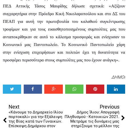
ΠΕΔ Αττικής Τάσος Μαυρίδης δήλωσε σχετικά: «Αξίζουν 
συγχαρητήρια στην Πρόεδρο Κική Νικολαροπούλου και στο ΔΣ του 
ΠΕΑΠ για αυτή την πρωτοβουλία του καλαθιού συγκέντρωσης 
τροφίμων και για τους ευαισθητοποιημένους συμπολίτες μας που 
ανταποκρίθηκαν σε αυτό το κάλεσμα προσφοράς και ενίσχυσαν το 
Κοινωνικό μας Παντοπωλείο. Το Κοινωνικό Παντοπωλείο χάρη 
στην ενίσχυση επιχειρήσεων και πολιτών έχει τη δυνατότητα να 
προσφέρει περισσότερα στους συμπολίτες μας που έχουν ανάγκη».
ΔΗΜΟΙ
Tweet
Share
Share
Share
Share
Share
0
Next
Previous
«Κάνουμε το Δημαρχείο Ιλίου
Δήμος Ίλιου: Απογραφή
πορτοκαλί» για την Εξάλειψη
Πληθυσμού - Κατοικιών 2021.
της Βίας κατά των Γυναικών.
Μετράμε τις δυνάμεις μας
Επίσκεψη Δημάρχου στον
στηρίζουμε το μέλλον της