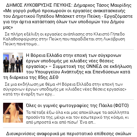
ΔΗΜΟΣ ΛΥΚΟΒΡΥΣΗΣ ΠΕΥΚΗΣ: Δήμαρχος Τάσος Μαυρίδης
«Με γοργό ρυθμό προχωρούν οι εργασίες ανακατασκευής
του Δημοτικού Γηπέδου Μπάσκετ στην Πεύκη - Εργαζόμαστε
για την άρτια κατάσταση όλων των υποδομών του Δήμου
μας»
Σε πλήρη εξέλιξη οι εργασίες ανάπλασης στο Κλειστό Γήπεδο
Καλαθοσφαίρισης στην Πεύκη που παραδίδεται στη Λυκόβρυση
Πεύκη πανέτοιμο...
Η Βόρεια Ελλάδα στην εποχή των σύγχρονων
έργων υποδομής με χιλιάδες νέες θέσεις
εργασίας» – Συμμετοχή της ΟΝΝΕΔ σε εκδήλωση
του Υπουργείου Ανάπτυξης και Επενδύσεων κατά
τη διάρκεια της 85ης ΔΕΘ
Σε μια εκδήλωση με θέμα «Η Βόρεια Ελλάδα στην εποχή των
σύγχρονων έργων υποδομής με χιλιάδες νέες θέσεις εργασίας»
κατά την έναρξη των εργ...
Όλες οι γυμνές φωτογραφίες της Πάολα (ΦΩΤΟ)
Τα πέταξε έξω όλα και μας αποκάλυψε τα ασύλληπτα
προσόντα της, μέχρι και τον εσωτερικό της κόσμο, κι
από μπροστά και από πίσω! Ένα απ...
Διευκρινίσεις αναφορικά με περιστατικό επίθεσης σκύλων