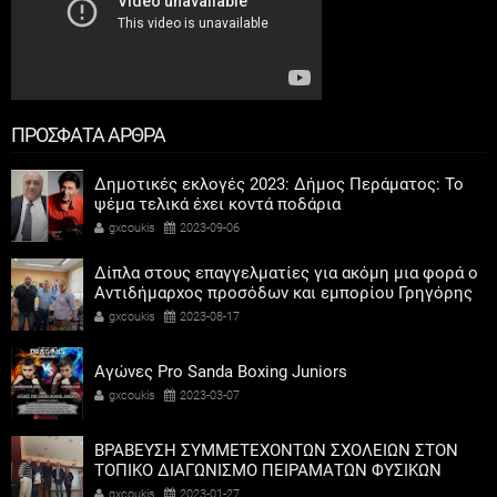
ΠΡΟΣΦΑΤΑ ΑΡΘΡΑ
Δημοτικές εκλογές 2023: Δήμος Περάματος: Το
ψέμα τελικά έχει κοντά ποδάρια
gxcoukis
2023-09-06
Δίπλα στους επαγγελματίες για ακόμη μια φορά ο
Αντιδήμαρχος προσόδων και εμπορίου Γρηγόρης
Καψοκόλης
gxcoukis
2023-08-17
Αγώνες Pro Sanda Boxing Juniors
gxcoukis
2023-03-07
ΒΡΑΒΕΥΣΗ ΣΥΜΜΕΤΕΧΟΝΤΩΝ ΣΧΟΛΕΙΩΝ ΣΤΟΝ
ΤΟΠΙΚΟ ΔΙΑΓΩΝΙΣΜΟ ΠΕΙΡΑΜΑΤΩΝ ΦΥΣΙΚΩΝ
ΕΠΙΣΤΗΜΩΝ
gxcoukis
2023-01-27