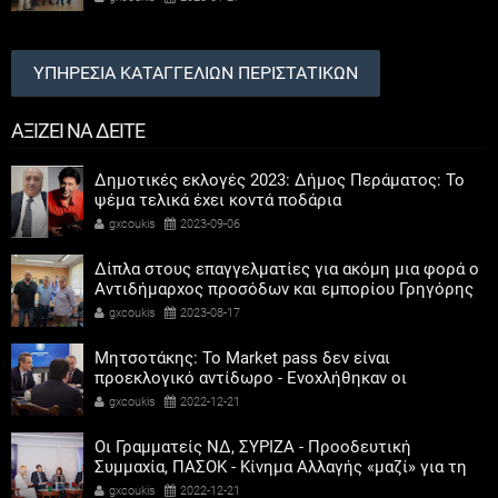
ΥΠΗΡΕΣΙΑ ΚΑΤΑΓΓΕΛΙΩΝ ΠΕΡΙΣΤΑΤΙΚΩΝ
ΑΞΙΖΕΙ ΝΑ ΔΕΙΤΕ
Δημοτικές εκλογές 2023: Δήμος Περάματος: Το
ψέμα τελικά έχει κοντά ποδάρια
gxcoukis
2023-09-06
Δίπλα στους επαγγελματίες για ακόμη μια φορά ο
Αντιδήμαρχος προσόδων και εμπορίου Γρηγόρης
Καψοκόλης
gxcoukis
2023-08-17
Μητσοτάκης: Το Market pass δεν είναι
προεκλογικό αντίδωρο - Ενοχλήθηκαν οι
αριστεροί του χαβιαριού
gxcoukis
2022-12-21
Οι Γραμματείς ΝΔ, ΣΥΡΙΖΑ - Προοδευτική
Συμμαχία, ΠΑΣΟΚ - Κίνημα Αλλαγής «μαζί» για τη
συμμετοχή των γυναικών στην πολιτική
gxcoukis
2022-12-21