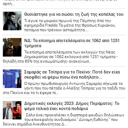
αρχη...
Θυσιάστηκε για να σώσει τη ζωή της κοπέλας του
Τι έγινε το μοιραίο πρωινό της Πέμπτης Από την
εφημερίδα Freddo Τα μάτια της Φρόσως Κυριάκου,
ποτάμια που τρέχουν ασταμάτητα....
ΝΔ: Τα επίσημα αποτελέσματα σε 1062 από 1251
τμήματα
Τα επίσημα αποτελέσματα των εκλογών της Νέας
Δημοκρατίας​ σε 1062 εκλογικά από 1251 τμήματα -
δηλαδή στο 85% της ενσωμάτωσης- ανακοίνωσ...
Σαμαράς σε Τσίπρα για το Πεκίνο: Ποτέ δεν είχα
σκεφθεί να φέρω πίσω ένα ποδήλατο...
Ο πρώην πρωθυπουργός Αντώνης Σαμαράς σήκωσε το
γάντι που του πέταξε ο Αλέξης Τσίπρας για το ταξίδι του
στο Πεκίνο και το τι έφερε πί...
Δημοτικές εκλογές 2023: Δήμος Περάματος: Το
ψέμα τελικά έχει κοντά ποδάρια
Σάλο έχει προκαλέσει η διασπορά ψευδών δηλώσεων
του επικεφαλής συνδυασμού " Δύναμη Ευθύνης " που
δείχνει σημάδια Ανευθυνότητας Δ...