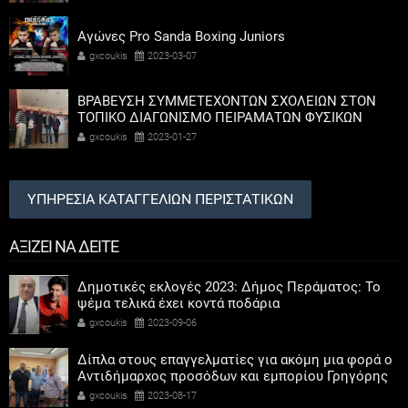
Αγώνες Pro Sanda Boxing Juniors
gxcoukis
2023-03-07
ΒΡΑΒΕΥΣΗ ΣΥΜΜΕΤΕΧΟΝΤΩΝ ΣΧΟΛΕΙΩΝ ΣΤΟΝ
ΤΟΠΙΚΟ ΔΙΑΓΩΝΙΣΜΟ ΠΕΙΡΑΜΑΤΩΝ ΦΥΣΙΚΩΝ
ΕΠΙΣΤΗΜΩΝ
gxcoukis
2023-01-27
ΥΠΗΡΕΣΙΑ ΚΑΤΑΓΓΕΛΙΩΝ ΠΕΡΙΣΤΑΤΙΚΩΝ
ΑΞΙΖΕΙ ΝΑ ΔΕΙΤΕ
Δημοτικές εκλογές 2023: Δήμος Περάματος: Το
ψέμα τελικά έχει κοντά ποδάρια
gxcoukis
2023-09-06
Δίπλα στους επαγγελματίες για ακόμη μια φορά ο
Αντιδήμαρχος προσόδων και εμπορίου Γρηγόρης
Καψοκόλης
gxcoukis
2023-08-17