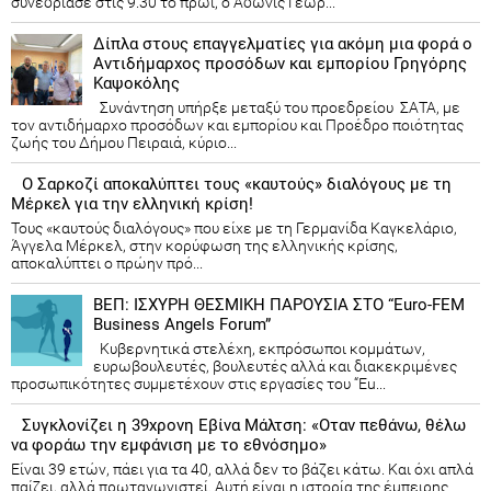
συνεδρίασε στις 9.30 το πρωί, ο Άδωνις Γεωρ...
Δίπλα στους επαγγελματίες για ακόμη μια φορά ο
Αντιδήμαρχος προσόδων και εμπορίου Γρηγόρης
Καψοκόλης
Συνάντηση υπήρξε μεταξύ του προεδρείου ΣΑΤΑ, με
τον αντιδήμαρχο προσόδων και εμπορίου και Προέδρο ποιότητας
ζωής του Δήμου Πειραιά, κύριο...
Ο Σαρκοζί αποκαλύπτει τους «καυτούς» διαλόγους με τη
Μέρκελ για την ελληνική κρίση!
Τους «καυτούς διαλόγους» που είχε με τη Γερμανίδα Καγκελάριο,
Άγγελα Μέρκελ, στην κορύφωση της ελληνικής κρίσης,
αποκαλύπτει ο πρώην πρό...
ΒΕΠ: ΙΣΧΥΡΗ ΘΕΣΜΙΚΗ ΠΑΡΟΥΣΙΑ ΣΤΟ “Euro-FEM
Business Angels Forum”
Κυβερνητικά στελέχη, εκπρόσωποι κομμάτων,
ευρωβουλευτές, βουλευτές αλλά και διακεκριμένες
προσωπικότητες συμμετέχουν στις εργασίες του “Eu...
Συγκλονίζει η 39χρονη Εβίνα Μάλτση: «Οταν πεθάνω, θέλω
να φοράω την εμφάνιση με το εθνόσημο»
Είναι 39 ετών, πάει για τα 40, αλλά δεν το βάζει κάτω. Και όχι απλά
παίζει, αλλά πρωταγωνιστεί. Αυτή είναι η ιστορία της έμπειρης