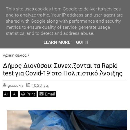
ΑΥΤΟΔΙΟΙΚΗΣΗ
This site uses cookies from Google to deliver its services
and to analyze traffic. Your IP address and user-agent are
shared with Google along with performance and security
ΠΟΛΙΤΙΚΗ
metrics to ensure quality of service, generate usage
statistics, and to detect and address abuse.
ΟΙΚΟΝΟΜΙΑ
ογικό
Ερντογάν: Ζητά τη στήριξη της Ρωσίας για τις
LEARN MORE
GOT IT
ριού
χερσαίες επιχειρήσεις της στη Συρία
LIFESTYLE
Αρχική σελίδα
ΔΗΜΟΙ
Δήμος Διονύσου: Συνεχίζονται τα Rapid
ΓΕΓΟΝΟΤΑ
Δήμος Διονύσου: Συνεχίζονται τα Rapid test για Covid-19 στο Πολιτιστικό
test για Covid-19 στο Πολιτιστικό Άνοιξης
Άνοιξης
ΠΟΛΙΤ. ΒΗΜΑ
gxcoukis
10:23 π.μ.
A
+
A
-
Print
Email