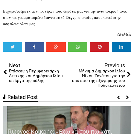
Ευχαριστούμε εκ των προτέρων τους δημότες μας για την ανταπόκρισή τους
στον προγραμματισμένο διαγνωστικό έλεγχο, ο οποίος αποσκοπεί στην
ασφάλεια όλων μας.
ΔΗΜΟΙ
Tweet
Share
Share
Share
Share
Share
0
Next
Previous
Επίσκεψη Περιφερειάρχη
Μήνυμα Δημάρχου Ιλίου
Αττικής και Δημάρχου Ιλίου
Νίκου Ζενέτου για την
σε έργα της πόλης
επέτειο της εξέγερσης του
Πολυτεχνείου
Related Post
Γιώργος Κρικρής: «Έχω να σου πω κάτι