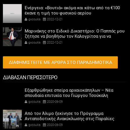
Ενέργεια: «Βουτιά» ακόμα και κάτω από τα €100
έκανε η τιμή του φυσικού αερίου
gxcoukis
2022-12-21
Μαρινάκης στο Ειδικό Δικαστήριο: Ο Παππάς μου
ζήτησε να βοηθήσω τον Καλογρίτσα για να
αποκτήσει σταθμό ο ΣΥΡΙΖΑ
gxcoukis
2022-12-21
ΔΙΑΦΗΜΙΣΤΕΙΤΕ ΜΕ ΑΡΘΡΑ ΣΤΟ ΠΑΡΑΔΗΜΟΤΙΚΑ
ΔΙΑΒΑΣΑΝ ΠΕΡΙΣΣΟΤΕΡΟ
Εξαρθρώθηκε σπείρα αρχαιοκάπηλων – Νέα
σπουδαία επιτυχία του Γιώργου Τσούκαλη
gxcoukis
2020-06-09
Από τον Άλιμο ξεκίνησε το Πρόγραμμα
Ανταποδοτικής Ανακύκλωσης στις Παραλίες
gxcoukis
2020-06-09