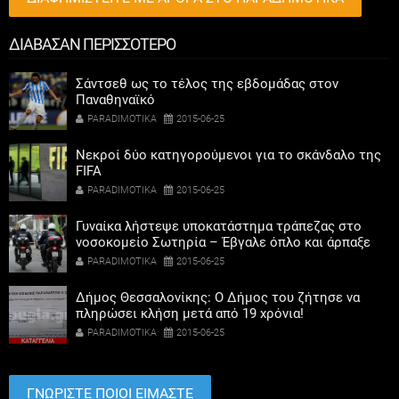
ΔΙΑΒΑΣΑΝ ΠΕΡΙΣΣΟΤΕΡΟ
Σάντσεθ ως το τέλος της εβδομάδας στον
Παναθηναϊκό
PARADIMOTIKA
2015-06-25
Νεκροί δύο κατηγορούμενοι για το σκάνδαλο της
FIFA
PARADIMOTIKA
2015-06-25
Γυναίκα λήστεψε υποκατάστημα τράπεζας στο
νοσοκομείο Σωτηρία – Έβγαλε όπλο και άρπαξε
120.000 ευρώ
PARADIMOTIKA
2015-06-25
Δήμος Θεσσαλονίκης: Ο Δήμος του ζήτησε να
πληρώσει κλήση μετά από 19 χρόνια!
PARADIMOTIKA
2015-06-25
ΓΝΩΡΙΣΤΕ ΠΟΙΟΙ ΕΙΜΑΣΤΕ