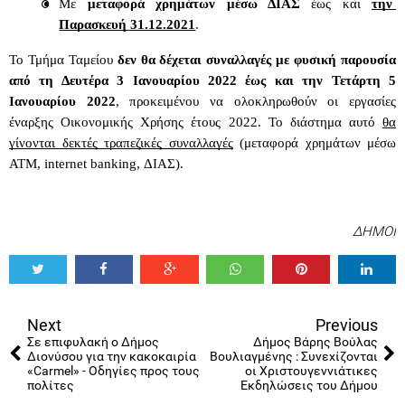
Με 
μεταφορά χρημάτων μέσω ΔΙΑΣ
 έως και 
την 
Παρασκευή 31.12.2021
.
Το Τμήμα Ταμείου 
δεν θα δέχεται συναλλαγές με φυσική παρουσία 
από τη Δευτέρα 3 Ιανουαρίου 2022 έως και την Τετάρτη 5 
Ιανουαρίου 2022
, προκειμένου να ολοκληρωθούν οι εργασίες 
έναρξης Οικονομικής Χρήσης έτους 2022. Το διάστημα αυτό 
θα 
γίνονται δεκτές τραπεζικές συναλλαγές
 (μεταφορά χρημάτων μέσω 
ATM, internet banking, ΔΙΑΣ).
ΔΗΜΟΙ
Tweet
Share
Share
Share
Share
Share
0
Next
Previous
Σε επιφυλακή ο Δήμος
Δήμος Βάρης Βούλας
Διονύσου για την κακοκαιρία
Βουλιαγμένης : Συνεχίζονται
«Carmel» - Οδηγίες προς τους
οι Χριστουγεννιάτικες
πολίτες
Εκδηλώσεις του Δήμου