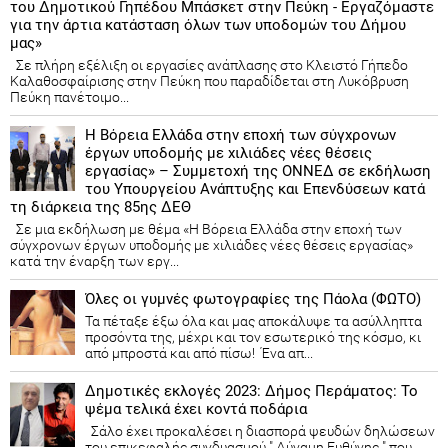
του Δημοτικού Γηπέδου Μπάσκετ στην Πεύκη - Εργαζόμαστε
για την άρτια κατάσταση όλων των υποδομών του Δήμου
μας»
Σε πλήρη εξέλιξη οι εργασίες ανάπλασης στο Κλειστό Γήπεδο
Καλαθοσφαίρισης στην Πεύκη που παραδίδεται στη Λυκόβρυση
Πεύκη πανέτοιμο...
Η Βόρεια Ελλάδα στην εποχή των σύγχρονων
έργων υποδομής με χιλιάδες νέες θέσεις
εργασίας» – Συμμετοχή της ΟΝΝΕΔ σε εκδήλωση
του Υπουργείου Ανάπτυξης και Επενδύσεων κατά
τη διάρκεια της 85ης ΔΕΘ
Σε μια εκδήλωση με θέμα «Η Βόρεια Ελλάδα στην εποχή των
σύγχρονων έργων υποδομής με χιλιάδες νέες θέσεις εργασίας»
κατά την έναρξη των εργ...
Όλες οι γυμνές φωτογραφίες της Πάολα (ΦΩΤΟ)
Τα πέταξε έξω όλα και μας αποκάλυψε τα ασύλληπτα
προσόντα της, μέχρι και τον εσωτερικό της κόσμο, κι
από μπροστά και από πίσω! Ένα απ...
Δημοτικές εκλογές 2023: Δήμος Περάματος: Το
ψέμα τελικά έχει κοντά ποδάρια
Σάλο έχει προκαλέσει η διασπορά ψευδών δηλώσεων
του επικεφαλής συνδυασμού " Δύναμη Ευθύνης " που