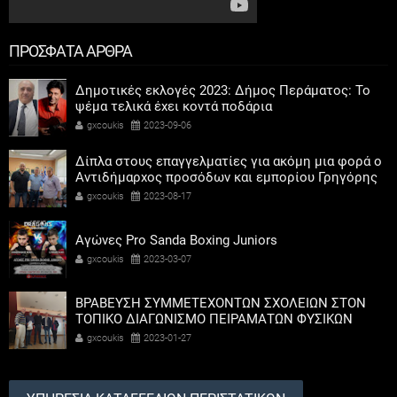
ΠΡΟΣΦΑΤΑ ΑΡΘΡΑ
Δημοτικές εκλογές 2023: Δήμος Περάματος: Το
ψέμα τελικά έχει κοντά ποδάρια
gxcoukis
2023-09-06
Δίπλα στους επαγγελματίες για ακόμη μια φορά ο
Αντιδήμαρχος προσόδων και εμπορίου Γρηγόρης
Καψοκόλης
gxcoukis
2023-08-17
Αγώνες Pro Sanda Boxing Juniors
gxcoukis
2023-03-07
ΒΡΑΒΕΥΣΗ ΣΥΜΜΕΤΕΧΟΝΤΩΝ ΣΧΟΛΕΙΩΝ ΣΤΟΝ
ΤΟΠΙΚΟ ΔΙΑΓΩΝΙΣΜΟ ΠΕΙΡΑΜΑΤΩΝ ΦΥΣΙΚΩΝ
ΕΠΙΣΤΗΜΩΝ
gxcoukis
2023-01-27