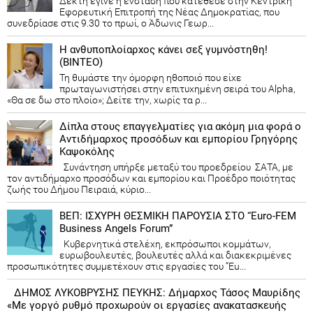
Δεκτή έγινε η ένσταση που κατέθεσε στην Κεντρική
Εφορευτική Επιτροπή της Νέας Δημοκρατίας, που
συνεδρίασε στις 9.30 το πρωί, ο Άδωνις Γεωρ...
Η ανθυποπλοίαρχος κάνει σεξ γυμνόστηθη!
(ΒΙΝΤΕΟ)
Τη θυμάστε την όμορφη ηθοποιό που είχε
πρωταγωνιστήσει στην επιτυχημένη σειρά του Alpha,
«Θα σε δω στο πλοίο»; Δείτε την, χωρίς τα ρ...
Δίπλα στους επαγγελματίες για ακόμη μια φορά ο
Αντιδήμαρχος προσόδων και εμπορίου Γρηγόρης
Καψοκόλης
Συνάντηση υπήρξε μεταξύ του προεδρείου ΣΑΤΑ, με
τον αντιδήμαρχο προσόδων και εμπορίου και Προέδρο ποιότητας
ζωής του Δήμου Πειραιά, κύριο...
ΒΕΠ: ΙΣΧΥΡΗ ΘΕΣΜΙΚΗ ΠΑΡΟΥΣΙΑ ΣΤΟ “Euro-FEM
Business Angels Forum”
Κυβερνητικά στελέχη, εκπρόσωποι κομμάτων,
ευρωβουλευτές, βουλευτές αλλά και διακεκριμένες
προσωπικότητες συμμετέχουν στις εργασίες του “Eu...
ΔΗΜΟΣ ΛΥΚΟΒΡΥΣΗΣ ΠΕΥΚΗΣ: Δήμαρχος Τάσος Μαυρίδης
«Με γοργό ρυθμό προχωρούν οι εργασίες ανακατασκευής