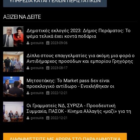
ΥΠΗΡΕΣΙΑ ΚΑΤΑΓΓΕΛΙΩΝ ΠΕΡΙΣΤΑΤΙΚΩΝ
ΑΞΙΖΕΙ ΝΑ ΔΕΙΤΕ
Δημοτικές εκλογές 2023: Δήμος Περάματος: Το
ψέμα τελικά έχει κοντά ποδάρια
gxcoukis
2023-09-06
Δίπλα στους επαγγελματίες για ακόμη μια φορά ο
Αντιδήμαρχος προσόδων και εμπορίου Γρηγόρης
Καψοκόλης
gxcoukis
2023-08-17
Μητσοτάκης: Το Market pass δεν είναι
προεκλογικό αντίδωρο - Ενοχλήθηκαν οι
αριστεροί του χαβιαριού
gxcoukis
2022-12-21
Οι Γραμματείς ΝΔ, ΣΥΡΙΖΑ - Προοδευτική
Συμμαχία, ΠΑΣΟΚ - Κίνημα Αλλαγής «μαζί» για τη
συμμετοχή των γυναικών στην πολιτική
gxcoukis
2022-12-21
ΔΙΑΦΗΜΙΣΤΕΙΤΕ ΜΕ ΑΡΘΡΑ ΣΤΟ ΠΑΡΑΔΗΜΟΤΙΚΑ