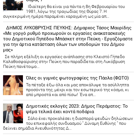
Ιδιαίτερη θα είναι για πάντα η 8η Φεβρουαρίου του
1981, λόγω της τραγωδίας της Θύρας 7. Η
συγκεκριμένη ημέρα παραμένει χαραγμένη ως μία απ...
ΔΗΜΟΣ ΛΥΚΟΒΡΥΣΗΣ ΠΕΥΚΗΣ: Δήμαρχος Τάσος Μαυρίδης
«Με γοργό ρυθμό προχωρούν οι εργασίες ανακατασκευής
του Δημοτικού Γηπέδου Μπάσκετ στην Πεύκη - Εργαζόμαστε
για την άρτια κατάσταση όλων των υποδομών του Δήμου
μας»
Σε πλήρη εξέλιξη οι εργασίες ανάπλασης στο Κλειστό Γήπεδο
Καλαθοσφαίρισης στην Πεύκη που παραδίδεται στη Λυκόβρυση
Πεύκη πανέτοιμο...
Όλες οι γυμνές φωτογραφίες της Πάολα (ΦΩΤΟ)
Τα πέταξε έξω όλα και μας αποκάλυψε τα ασύλληπτα
προσόντα της, μέχρι και τον εσωτερικό της κόσμο, κι
από μπροστά και από πίσω! Ένα απ...
Δημοτικές εκλογές 2023: Δήμος Περάματος: Το
ψέμα τελικά έχει κοντά ποδάρια
Σάλο έχει προκαλέσει η διασπορά ψευδών δηλώσεων
του επικεφαλής συνδυασμού " Δύναμη Ευθύνης " που
δείχνει σημάδια Ανευθυνότητας Δ...