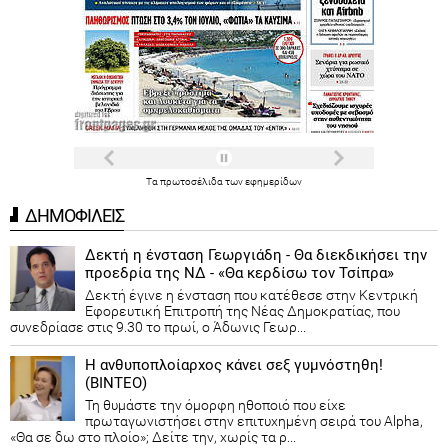
Τα
πρωτοσέλιδα
των
εφημερίδων
ΔΗΜΟΦΙΛΕΙΣ
Δεκτή η ένσταση Γεωργιάδη - Θα διεκδικήσει την
προεδρία της ΝΔ - «Θα κερδίσω τον Τσίπρα»
Δεκτή έγινε η ένσταση που κατέθεσε στην Κεντρική
Εφορευτική Επιτροπή της Νέας Δημοκρατίας, που
συνεδρίασε στις 9.30 το πρωί, ο Άδωνις Γεωρ...
Η ανθυποπλοίαρχος κάνει σεξ γυμνόστηθη!
(ΒΙΝΤΕΟ)
Τη θυμάστε την όμορφη ηθοποιό που είχε
πρωταγωνιστήσει στην επιτυχημένη σειρά του Alpha,
«Θα σε δω στο πλοίο»; Δείτε την, χωρίς τα ρ...