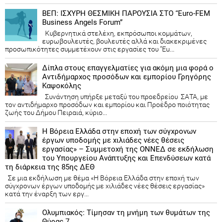
ΒΕΠ: ΙΣΧΥΡΗ ΘΕΣΜΙΚΗ ΠΑΡΟΥΣΙΑ ΣΤΟ “Euro-FEM
Business Angels Forum”
Κυβερνητικά στελέχη, εκπρόσωποι κομμάτων,
ευρωβουλευτές, βουλευτές αλλά και διακεκριμένες
προσωπικότητες συμμετέχουν στις εργασίες του “Eu...
Δίπλα στους επαγγελματίες για ακόμη μια φορά ο
Αντιδήμαρχος προσόδων και εμπορίου Γρηγόρης
Καψοκόλης
Συνάντηση υπήρξε μεταξύ του προεδρείου ΣΑΤΑ, με
τον αντιδήμαρχο προσόδων και εμπορίου και Προέδρο ποιότητας
ζωής του Δήμου Πειραιά, κύριο...
Η Βόρεια Ελλάδα στην εποχή των σύγχρονων
έργων υποδομής με χιλιάδες νέες θέσεις
εργασίας» – Συμμετοχή της ΟΝΝΕΔ σε εκδήλωση
του Υπουργείου Ανάπτυξης και Επενδύσεων κατά
τη διάρκεια της 85ης ΔΕΘ
Σε μια εκδήλωση με θέμα «Η Βόρεια Ελλάδα στην εποχή των
σύγχρονων έργων υποδομής με χιλιάδες νέες θέσεις εργασίας»
κατά την έναρξη των εργ...
Ολυμπιακός: Τίμησαν τη μνήμη των θυμάτων της
Θύρας 7