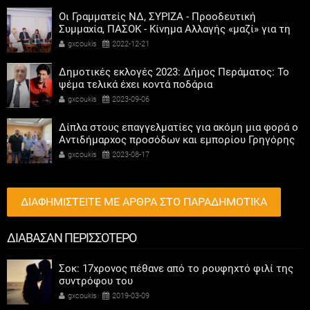
Οι Γραμματείς ΝΔ, ΣΥΡΙΖΑ - Προοδευτική
Συμμαχία, ΠΑΣΟΚ - Κίνημα Αλλαγής «μαζί» για τη
συμμετοχή των γυναικών στην πολιτική
gxcoukis
2022-12-21
Δημοτικές εκλογές 2023: Δήμος Περάματος: Το
ψέμα τελικά έχει κοντά ποδάρια
gxcoukis
2023-09-06
Δίπλα στους επαγγελματίες για ακόμη μια φορά ο
Αντιδήμαρχος προσόδων και εμπορίου Γρηγόρης
Καψοκόλης
gxcoukis
2023-08-17
ΔΙΑΦΗΜΙΣΤΕΙΤΕ ΜΕ ΑΡΘΡΑ ΣΤΟ ΠΑΡΑΔΗΜΟΤΙΚΑ
ΔΙΑΒΑΣΑΝ ΠΕΡΙΣΣΟΤΕΡΟ
Σοκ: 17χρονος πέθανε από το ρουφηχτό φιλί της
συντρόφου του
gxcoukis
2019-03-09