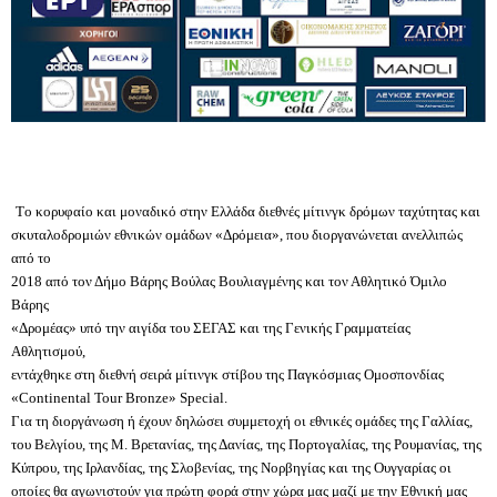
Tο κορυφαίο και μοναδικό στην Ελλάδα διεθνές μίτινγκ δρόμων ταχύτητας και
σκυταλοδρομιών εθνικών ομάδων «Δρόμεια», που διοργανώνεται ανελλιπώς
από το
2018 από τον Δήμο Βάρης Βούλας Βουλιαγμένης και τον Αθλητικό Όμιλο
Βάρης
«Δρομέας» υπό την αιγίδα του ΣΕΓΑΣ και της Γενικής Γραμματείας
Αθλητισμού,
εντάχθηκε στη διεθνή σειρά μίτινγκ στίβου της Παγκόσμιας Ομοσπονδίας
«Continental Tour Bronze» Special.
Για τη διοργάνωση ή έχουν δηλώσει συμμετοχή οι εθνικές ομάδες της Γαλλίας,
του Βελγίου, της Μ. Βρετανίας, της Δανίας, της Πορτογαλίας, της Ρουμανίας, της
Κύπρου, της Ιρλανδίας, της Σλοβενίας, της Νορβηγίας και της Ουγγαρίας οι
οποίες θα αγωνιστούν για πρώτη φορά στην χώρα μας μαζί με την Εθνική μας