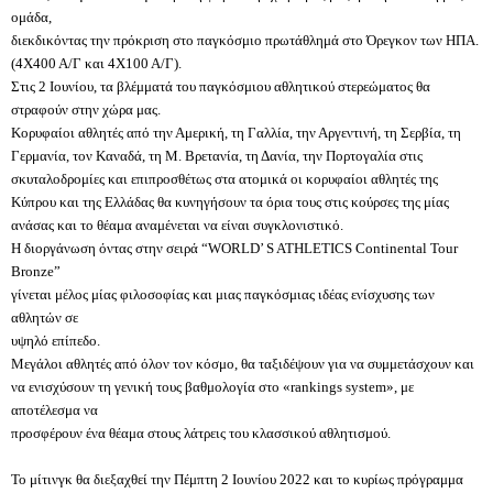
ομάδα,
διεκδικόντας την πρόκριση στο παγκόσμιο πρωτάθλημά στο Όρεγκον των ΗΠΑ.
(4Χ400 Α/Γ και 4Χ100 Α/Γ).
Στις 2 Ιουνίου, τα βλέμματά του παγκόσμιου αθλητικού στερεώματος θα
στραφούν στην χώρα μας.
Κορυφαίοι αθλητές από την Αμερική, τη Γαλλία, την Αργεντινή, τη Σερβία, τη
Γερμανία, τον Καναδά, τη Μ. Βρετανία, τη Δανία, την Πορτογαλία στις
σκυταλοδρομίες και επιπροσθέτως στα ατομικά οι κορυφαίοι αθλητές της
Κύπρου και της Ελλάδας θα κυνηγήσουν τα όρια τους στις κούρσες της μίας
ανάσας και το θέαμα αναμένεται να είναι συγκλονιστικό.
Η διοργάνωση όντας στην σειρά “WORLD’ S ATHLETICS Continental Tour
Bronze”
γίνεται μέλος μίας φιλοσοφίας και μιας παγκόσμιας ιδέας ενίσχυσης των
αθλητών σε
υψηλό επίπεδο.
Μεγάλοι αθλητές από όλον τον κόσμο, θα ταξιδέψουν για να συμμετάσχουν και
να ενισχύσουν τη γενική τους βαθμολογία στο «rankings system», με
αποτέλεσμα να
προσφέρουν ένα θέαμα στους λάτρεις του κλασσικού αθλητισμού.
Το μίτινγκ θα διεξαχθεί την Πέμπτη 2 Ιουνίου 2022 και το κυρίως πρόγραμμα