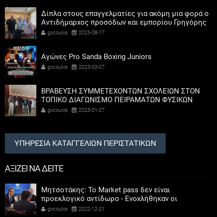
Δίπλα στους επαγγελματίες για ακόμη μια φορά ο
Αντιδήμαρχος προσόδων και εμπορίου Γρηγόρης
Καψοκόλης
gxcoukis
2023-08-17
Αγώνες Pro Sanda Boxing Juniors
gxcoukis
2023-03-07
ΒΡΑΒΕΥΣΗ ΣΥΜΜΕΤΕΧΟΝΤΩΝ ΣΧΟΛΕΙΩΝ ΣΤΟΝ
ΤΟΠΙΚΟ ΔΙΑΓΩΝΙΣΜΟ ΠΕΙΡΑΜΑΤΩΝ ΦΥΣΙΚΩΝ
ΕΠΙΣΤΗΜΩΝ
gxcoukis
2023-01-27
ΥΠΗΡΕΣΙΑ ΚΑΤΑΓΓΕΛΙΩΝ ΠΕΡΙΣΤΑΤΙΚΩΝ
ΑΞΙΖΕΙ ΝΑ ΔΕΙΤΕ
Μητσοτάκης: Το Market pass δεν είναι
προεκλογικό αντίδωρο - Ενοχλήθηκαν οι
αριστεροί του χαβιαριού
gxcoukis
2022-12-21