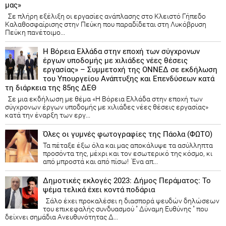
μας»
Σε πλήρη εξέλιξη οι εργασίες ανάπλασης στο Κλειστό Γήπεδο
Καλαθοσφαίρισης στην Πεύκη που παραδίδεται στη Λυκόβρυση
Πεύκη πανέτοιμο...
Η Βόρεια Ελλάδα στην εποχή των σύγχρονων
έργων υποδομής με χιλιάδες νέες θέσεις
εργασίας» – Συμμετοχή της ΟΝΝΕΔ σε εκδήλωση
του Υπουργείου Ανάπτυξης και Επενδύσεων κατά
τη διάρκεια της 85ης ΔΕΘ
Σε μια εκδήλωση με θέμα «Η Βόρεια Ελλάδα στην εποχή των
σύγχρονων έργων υποδομής με χιλιάδες νέες θέσεις εργασίας»
κατά την έναρξη των εργ...
Όλες οι γυμνές φωτογραφίες της Πάολα (ΦΩΤΟ)
Τα πέταξε έξω όλα και μας αποκάλυψε τα ασύλληπτα
προσόντα της, μέχρι και τον εσωτερικό της κόσμο, κι
από μπροστά και από πίσω! Ένα απ...
Δημοτικές εκλογές 2023: Δήμος Περάματος: Το
ψέμα τελικά έχει κοντά ποδάρια
Σάλο έχει προκαλέσει η διασπορά ψευδών δηλώσεων
του επικεφαλής συνδυασμού " Δύναμη Ευθύνης " που
δείχνει σημάδια Ανευθυνότητας Δ...