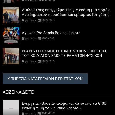
Δίπλα στους επαγγελματίες για ακόμη μια φορά ο
Αντιδήμαρχος προσόδων και εμπορίου Γρηγόρης
Καψοκόλης
gxcoukis
2023-08-17
Αγώνες Pro Sanda Boxing Juniors
gxcoukis
2023-03-07
ΒΡΑΒΕΥΣΗ ΣΥΜΜΕΤΕΧΟΝΤΩΝ ΣΧΟΛΕΙΩΝ ΣΤΟΝ
ΤΟΠΙΚΟ ΔΙΑΓΩΝΙΣΜΟ ΠΕΙΡΑΜΑΤΩΝ ΦΥΣΙΚΩΝ
ΕΠΙΣΤΗΜΩΝ
gxcoukis
2023-01-27
ΥΠΗΡΕΣΙΑ ΚΑΤΑΓΓΕΛΙΩΝ ΠΕΡΙΣΤΑΤΙΚΩΝ
ΑΞΙΖΕΙ ΝΑ ΔΕΙΤΕ
Ενέργεια: «Βουτιά» ακόμα και κάτω από τα €100
έκανε η τιμή του φυσικού αερίου
gxcoukis
2022-12-21