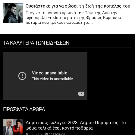
Θυσιάστηκε για να σώσει τη ζωή της κοπέλας του
Τι έγινε το μοιραίο πρωινό της Πέμπτης Από την
εφημερίδα Freddo Τα μάτια της Φρόσως Κυριάκου,
ποτάμια που τρέχουν ασταμάτητα....
ΤΑ ΚΑΛΥΤΕΡΑ ΤΩΝ ΕΙΔΗΣΕΩΝ
ΠΡΟΣΦΑΤΑ ΑΡΘΡΑ
Δημοτικές εκλογές 2023: Δήμος Περάματος: Το
ψέμα τελικά έχει κοντά ποδάρια
gxcoukis
2023-09-06