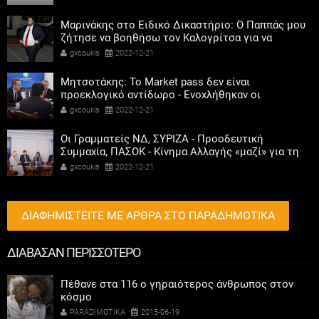
Μαρινάκης στο Ειδικό Δικαστήριο: Ο Παππάς μου
ζήτησε να βοηθήσω τον Καλογρίτσα για να
αποκτήσει σταθμό ο ΣΥΡΙΖΑ
gxcoukis
2022-12-21
Μητσοτάκης: Το Market pass δεν είναι
προεκλογικό αντίδωρο - Ενοχλήθηκαν οι
αριστεροί του χαβιαριού
gxcoukis
2022-12-21
Οι Γραμματείς ΝΔ, ΣΥΡΙΖΑ - Προοδευτική
Συμμαχία, ΠΑΣΟΚ - Κίνημα Αλλαγής «μαζί» για τη
συμμετοχή των γυναικών στην πολιτική
gxcoukis
2022-12-21
ΔΙΑΦΗΜΙΣΤΕΙΤΕ ΜΕ ΑΡΘΡΑ ΣΤΟ ΠΑΡΑΔΗΜΟΤΙΚΑ
ΔΙΑΒΑΣΑΝ ΠΕΡΙΣΣΟΤΕΡΟ
Πέθανε στα 116 ο γηραιότερος άνθρωπος στον
κόσμο
PARADIMOTIKA
2015-06-19