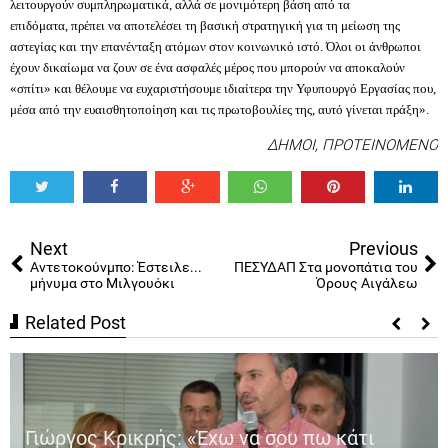
λειτουργούν συμπληρωματικά, αλλά σε μονιμότερη βάση από τα
επιδόματα, πρέπει να αποτελέσει τη βασική στρατηγική για τη μείωση της
αστεγίας και την επανένταξη ατόμων στον κοινωνικό ιστό. Όλοι οι άνθρωποι
έχουν δικαίωμα να ζουν σε ένα ασφαλές μέρος που μπορούν να αποκαλούν
«σπίτι» και θέλουμε να ευχαριστήσουμε ιδιαίτερα την Υφυπουργό Εργασίας που,
μέσα από την ευαισθητοποίηση και τις πρωτοβουλίες της, αυτό γίνεται πράξη».
ΔΗΜΟΙ
,
ΠΡΟΤΕΙΝΟΜΕΝΟ
Tweet
Share
Share
Share
Share
Share
0
Next
Previous
Αντετοκούνμπο: Έστειλε...
ΠΕΣΥΔΑΠ Στα μονοπάτια του
μήνυμα στο Μιλγουόκι
Όρους Αιγάλεω
Related Post
Γιώργος Κρικρής: «Έχω να σου πω κάτι