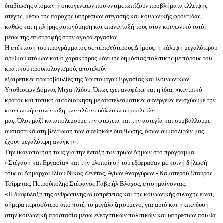
διαβίωσης ατόμων ή οικογενειών που αντιμετωπίζουν προβλήματα έλλειψης
στέγης, μέσω της παροχής υπηρεσιών στέγασης και κοινωνικής φροντίδας,
καθώς και η πλήρης αυτονόμηση και επανένταξή τους στον κοινωνικό ιστό,
μέσω της επιστροφής στην αγορά εργασίας.
Η επέκταση του προγράμματος σε περισσότερους Δήμους, η κάλυψη μεγαλύτερου
αριθμού ατόμων και ο χαρακτήρας μόνιμης δημόσιας πολιτικής με πόρους του
κρατικού προϋπολογισμού, αποτελούν
εξαιρετικές πρωτοβουλίες της Υφυπουργού Εργασίας και Κοινωνικών
Υποθέσεων Δόμνας Μιχαηλίδου. Όπως έχει αναφέρει και η ίδια, «κεντρικό
κράτος και τοπική αυτοδιοίκηση με αποτελεσματικές συνέργειες ενισχύουμε την
κοινωνική επανένταξη των πλέον ευάλωτων συμπολιτών
μας. Όλοι μαζί καταπολεμούμε την φτώχεια και την αστεγία και συμβάλλουμε
ουσιαστικά στη βελτίωση των συνθηκών διαβίωσης, όσων συμπολιτών μας
έχουν μεγαλύτερη ανάγκη».
Την ικανοποίησή τους για την ένταξη των τριών Δήμων στο πρόγραμμα
«Στέγαση και Εργασία» και την υλοποίησή του εξέφρασαν με κοινή δήλωσή
τους οι Δήμαρχοι Ιλίου Νίκος Ζενέτος, Αγίων Αναργύρων - Καματερού Σταύρος
Τσίρμπας, Πετρούπολης Στέφανος Γαβριήλ Βλάχος, επισημαίνοντας:
«Η διαφύλαξη της ανθρώπινης αξιοπρέπειας και της κοινωνικής συνοχής είναι,
σήμερα περισσότερο από ποτέ, το μεγάλο ζητούμενο, για αυτό και η επένδυση
στην κοινωνική προστασία μέσω ενεργητικών πολιτικών και υπηρεσιών που θα