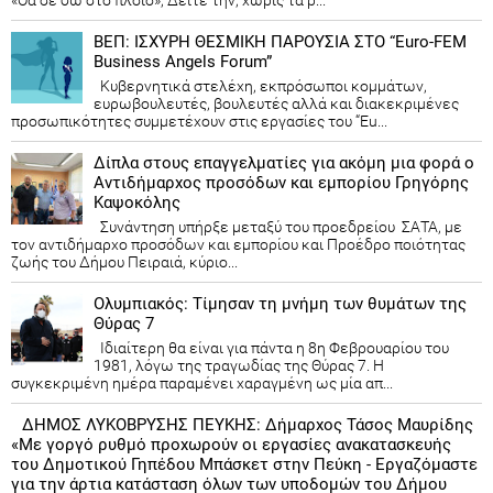
«Θα σε δω στο πλοίο»; Δείτε την, χωρίς τα ρ...
ΒΕΠ: ΙΣΧΥΡΗ ΘΕΣΜΙΚΗ ΠΑΡΟΥΣΙΑ ΣΤΟ “Euro-FEM
Business Angels Forum”
Κυβερνητικά στελέχη, εκπρόσωποι κομμάτων,
ευρωβουλευτές, βουλευτές αλλά και διακεκριμένες
προσωπικότητες συμμετέχουν στις εργασίες του “Eu...
Δίπλα στους επαγγελματίες για ακόμη μια φορά ο
Αντιδήμαρχος προσόδων και εμπορίου Γρηγόρης
Καψοκόλης
Συνάντηση υπήρξε μεταξύ του προεδρείου ΣΑΤΑ, με
τον αντιδήμαρχο προσόδων και εμπορίου και Προέδρο ποιότητας
ζωής του Δήμου Πειραιά, κύριο...
Ολυμπιακός: Τίμησαν τη μνήμη των θυμάτων της
Θύρας 7
Ιδιαίτερη θα είναι για πάντα η 8η Φεβρουαρίου του
1981, λόγω της τραγωδίας της Θύρας 7. Η
συγκεκριμένη ημέρα παραμένει χαραγμένη ως μία απ...
ΔΗΜΟΣ ΛΥΚΟΒΡΥΣΗΣ ΠΕΥΚΗΣ: Δήμαρχος Τάσος Μαυρίδης
«Με γοργό ρυθμό προχωρούν οι εργασίες ανακατασκευής
του Δημοτικού Γηπέδου Μπάσκετ στην Πεύκη - Εργαζόμαστε
για την άρτια κατάσταση όλων των υποδομών του Δήμου