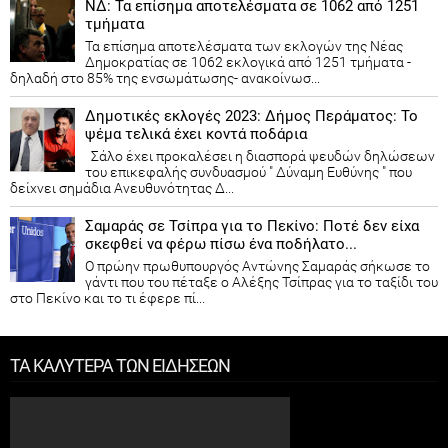
ΝΔ: Τα επίσημα αποτελέσματα σε 1062 από 1251
τμήματα
Τα επίσημα αποτελέσματα των εκλογών της Νέας
Δημοκρατίας​ σε 1062 εκλογικά από 1251 τμήματα -
δηλαδή στο 85% της ενσωμάτωσης- ανακοίνωσ...
Δημοτικές εκλογές 2023: Δήμος Περάματος: Το
ψέμα τελικά έχει κοντά ποδάρια
Σάλο έχει προκαλέσει η διασπορά ψευδών δηλώσεων
του επικεφαλής συνδυασμού " Δύναμη Ευθύνης " που
δείχνει σημάδια Ανευθυνότητας Δ...
Σαμαράς σε Τσίπρα για το Πεκίνο: Ποτέ δεν είχα
σκεφθεί να φέρω πίσω ένα ποδήλατο...
Ο πρώην πρωθυπουργός Αντώνης Σαμαράς σήκωσε το
γάντι που του πέταξε ο Αλέξης Τσίπρας για το ταξίδι του
στο Πεκίνο και το τι έφερε πί...
ΤΑ ΚΑΛΥΤΕΡΑ ΤΩΝ ΕΙΔΗΣΕΩΝ