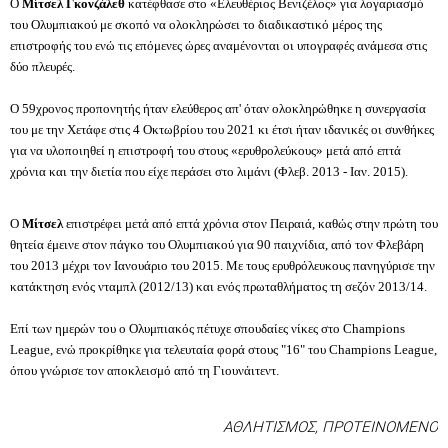
Ο
Μίτσελ Γκονζάλεθ
κατέφθασε στο «Ελευθέριος Βενιζέλος» για λογαριασμό
του Ολυμπιακού με σκοπό να ολοκληρώσει το διαδικαστικό μέρος της
επιστροφής του ενώ τις επόμενες ώρες αναμένονται οι υπογραφές ανάμεσα στις
δύο πλευρές.
Ο 59χρονος προπονητής ήταν ελεύθερος απ' όταν ολοκληρώθηκε η συνεργασία
του με την Χετάφε στις 4 Οκτωβρίου του 2021 κι έτσι ήταν ιδανικές οι συνθήκες
για να υλοποιηθεί η επιστροφή του στους «ερυθρολεύκους» μετά από επτά
χρόνια και την διετία που είχε περάσει στο λιμάνι (Φλεβ. 2013 - Ιαν. 2015).
O
Μίτσελ
επιστρέφει μετά από επτά χρόνια στον Πειραιά, καθώς στην πρώτη του
θητεία έμεινε στον πάγκο του Ολυμπιακού για 90 παιχνίδια, από τον Φλεβάρη
του 2013 μέχρι τον Ιανουάριο του 2015. Με τους ερυθρόλευκους πανηγύρισε την
κατάκτηση ενός νταμπλ (2012/13) και ενός πρωταθλήματος τη σεζόν 2013/14.
Επί των ημερών του ο Ολυμπιακός πέτυχε σπουδαίες νίκες στο Champions
League, ενώ προκρίθηκε για τελευταία φορά στους "16" του Champions League,
όπου γνώρισε τον αποκλεισμό από τη Γιουνάιτεντ.
ΑΘΛΗΤΙΣΜΟΣ
,
ΠΡΟΤΕΙΝΟΜΕΝΟ