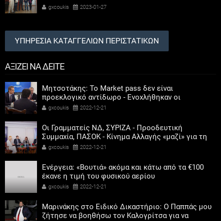
ΕΠΙΣΤΗΜΩΝ
gxcoukis
2023-01-27
ΥΠΗΡΕΣΙΑ ΚΑΤΑΓΓΕΛΙΩΝ ΠΕΡΙΣΤΑΤΙΚΩΝ
ΑΞΙΖΕΙ ΝΑ ΔΕΙΤΕ
Μητσοτάκης: Το Market pass δεν είναι
προεκλογικό αντίδωρο - Ενοχλήθηκαν οι
αριστεροί του χαβιαριού
gxcoukis
2022-12-21
Οι Γραμματείς ΝΔ, ΣΥΡΙΖΑ - Προοδευτική
Συμμαχία, ΠΑΣΟΚ - Κίνημα Αλλαγής «μαζί» για τη
συμμετοχή των γυναικών στην πολιτική
gxcoukis
2022-12-21
Ενέργεια: «Βουτιά» ακόμα και κάτω από τα €100
έκανε η τιμή του φυσικού αερίου
gxcoukis
2022-12-21
Μαρινάκης στο Ειδικό Δικαστήριο: Ο Παππάς μου
ζήτησε να βοηθήσω τον Καλογρίτσα για να