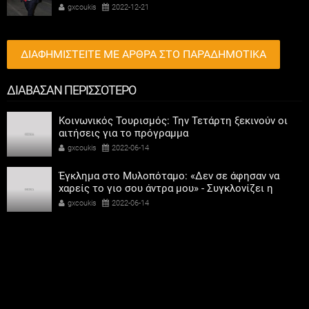
αποκτήσει σταθμό ο ΣΥΡΙΖΑ
gxcoukis
2022-12-21
ΔΙΑΦΗΜΙΣΤΕΙΤΕ ΜΕ ΑΡΘΡΑ ΣΤΟ ΠΑΡΑΔΗΜΟΤΙΚΑ
ΔΙΑΒΑΣΑΝ ΠΕΡΙΣΣΟΤΕΡΟ
Κοινωνικός Τουρισμός: Την Τετάρτη ξεκινούν οι
αιτήσεις για το πρόγραμμα
gxcoukis
2022-06-14
Έγκλημα στο Μυλοπόταμο: «Δεν σε άφησαν να
χαρείς το γιο σου άντρα μου» - Συγκλονίζει η
μαντινάδα της χήρας του 22χρονου
gxcoukis
2022-06-14