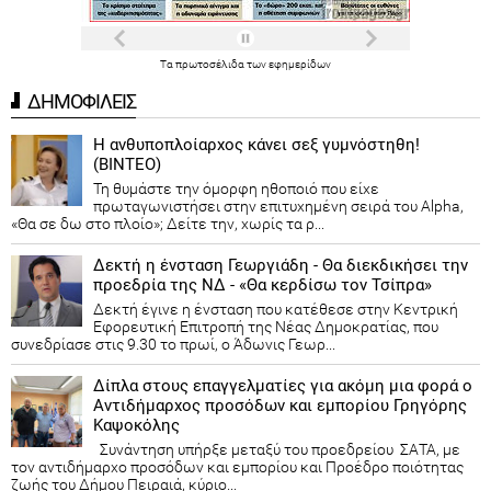
Τα
πρωτοσέλιδα
των
εφημερίδων
ΔΗΜΟΦΙΛΕΙΣ
Η ανθυποπλοίαρχος κάνει σεξ γυμνόστηθη!
(ΒΙΝΤΕΟ)
Τη θυμάστε την όμορφη ηθοποιό που είχε
πρωταγωνιστήσει στην επιτυχημένη σειρά του Alpha,
«Θα σε δω στο πλοίο»; Δείτε την, χωρίς τα ρ...
Δεκτή η ένσταση Γεωργιάδη - Θα διεκδικήσει την
προεδρία της ΝΔ - «Θα κερδίσω τον Τσίπρα»
Δεκτή έγινε η ένσταση που κατέθεσε στην Κεντρική
Εφορευτική Επιτροπή της Νέας Δημοκρατίας, που
συνεδρίασε στις 9.30 το πρωί, ο Άδωνις Γεωρ...
Δίπλα στους επαγγελματίες για ακόμη μια φορά ο
Αντιδήμαρχος προσόδων και εμπορίου Γρηγόρης
Καψοκόλης
Συνάντηση υπήρξε μεταξύ του προεδρείου ΣΑΤΑ, με
τον αντιδήμαρχο προσόδων και εμπορίου και Προέδρο ποιότητας
ζωής του Δήμου Πειραιά, κύριο...