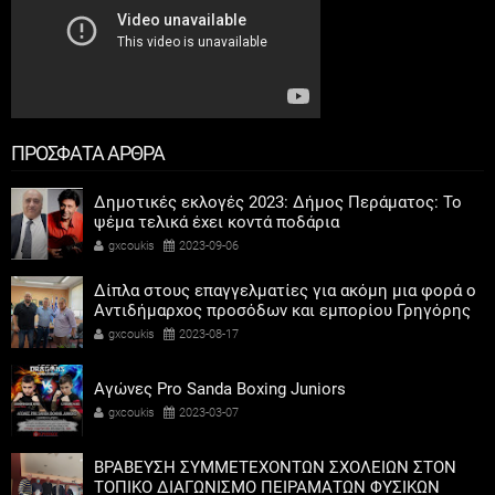
ΠΡΟΣΦΑΤΑ ΑΡΘΡΑ
Δημοτικές εκλογές 2023: Δήμος Περάματος: Το
ψέμα τελικά έχει κοντά ποδάρια
gxcoukis
2023-09-06
Δίπλα στους επαγγελματίες για ακόμη μια φορά ο
Αντιδήμαρχος προσόδων και εμπορίου Γρηγόρης
Καψοκόλης
gxcoukis
2023-08-17
Αγώνες Pro Sanda Boxing Juniors
gxcoukis
2023-03-07
ΒΡΑΒΕΥΣΗ ΣΥΜΜΕΤΕΧΟΝΤΩΝ ΣΧΟΛΕΙΩΝ ΣΤΟΝ
ΤΟΠΙΚΟ ΔΙΑΓΩΝΙΣΜΟ ΠΕΙΡΑΜΑΤΩΝ ΦΥΣΙΚΩΝ