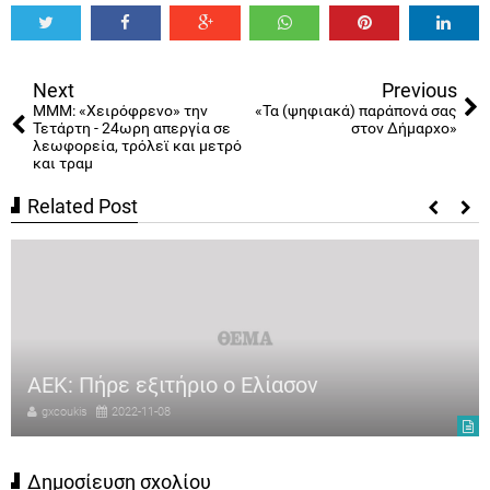
Tweet
Share
Share
Share
Share
Share
0
Next
Previous
ΜΜΜ: «Χειρόφρενο» την
«Τα (ψηφιακά) παράπονά σας
Τετάρτη - 24ωρη απεργία σε
στον Δήμαρχο»
λεωφορεία, τρόλεϊ και μετρό
και τραμ
Related Post
ΑΕΚ: Πήρε εξιτήριο ο Ελίασον
gxcoukis
2022-11-08
Δημοσίευση σχολίου