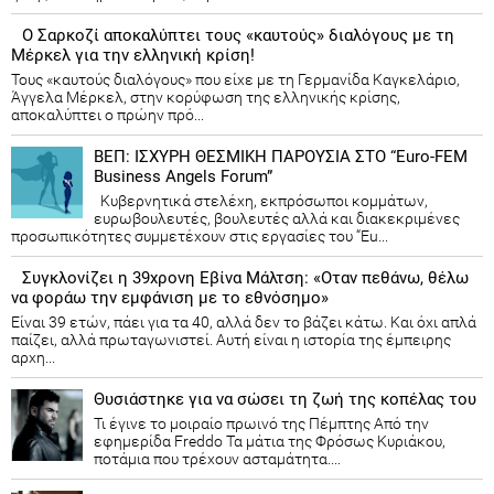
Ο Σαρκοζί αποκαλύπτει τους «καυτούς» διαλόγους με τη
Μέρκελ για την ελληνική κρίση!
Τους «καυτούς διαλόγους» που είχε με τη Γερμανίδα Καγκελάριο,
Άγγελα Μέρκελ, στην κορύφωση της ελληνικής κρίσης,
αποκαλύπτει ο πρώην πρό...
ΒΕΠ: ΙΣΧΥΡΗ ΘΕΣΜΙΚΗ ΠΑΡΟΥΣΙΑ ΣΤΟ “Euro-FEM
Business Angels Forum”
Κυβερνητικά στελέχη, εκπρόσωποι κομμάτων,
ευρωβουλευτές, βουλευτές αλλά και διακεκριμένες
προσωπικότητες συμμετέχουν στις εργασίες του “Eu...
Συγκλονίζει η 39χρονη Εβίνα Μάλτση: «Οταν πεθάνω, θέλω
να φοράω την εμφάνιση με το εθνόσημο»
Είναι 39 ετών, πάει για τα 40, αλλά δεν το βάζει κάτω. Και όχι απλά
παίζει, αλλά πρωταγωνιστεί. Αυτή είναι η ιστορία της έμπειρης
αρχη...
Θυσιάστηκε για να σώσει τη ζωή της κοπέλας του
Τι έγινε το μοιραίο πρωινό της Πέμπτης Από την
εφημερίδα Freddo Τα μάτια της Φρόσως Κυριάκου,
ποτάμια που τρέχουν ασταμάτητα....