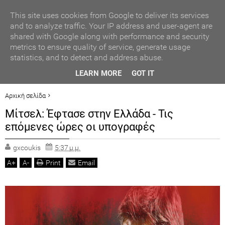
ΑΥΤΟΔΙΟΙΚΗΣΗ
This site uses cookies from Google to deliver its services
and to analyze traffic. Your IP address and user-agent are
shared with Google along with performance and security
ΠΟΛΙΤΙΚΗ
metrics to ensure quality of service, generate usage
statistics, and to detect and address abuse.
ΟΙΚΟΝΟΜΙΑ
τζι -
Ενέργεια: «Βουτιά» ακόμα και κάτω από τα €100 έκανε
LEARN MORE
GOT IT
η τιμή του φυσικού αερίου
LIFESTYLE
Αρχική σελίδα
ΑΘΛΗΤΙΣΜΟΣ
ΠΡΟΤΕΙΝΟΜΕΝΟ
Μίτσελ: Έφτασε στην Ελλάδα - Τις
ΓΕΓΟΝΟΤΑ
Μίτσελ: Έφτασε στην Ελλάδα - Τις επόμενες ώρες οι υπογραφές
επόμενες ώρες οι υπογραφές
ΠΟΛΙΤ. ΒΗΜΑ
gxcoukis
5:37 μ.μ.
A
+
A
-
Print
Email