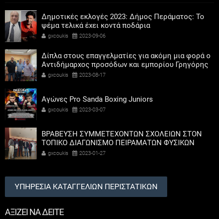
Δημοτικές εκλογές 2023: Δήμος Περάματος: Το
ψέμα τελικά έχει κοντά ποδάρια
gxcoukis
2023-09-06
Δίπλα στους επαγγελματίες για ακόμη μια φορά ο
Αντιδήμαρχος προσόδων και εμπορίου Γρηγόρης
Καψοκόλης
gxcoukis
2023-08-17
Αγώνες Pro Sanda Boxing Juniors
gxcoukis
2023-03-07
ΒΡΑΒΕΥΣΗ ΣΥΜΜΕΤΕΧΟΝΤΩΝ ΣΧΟΛΕΙΩΝ ΣΤΟΝ
ΤΟΠΙΚΟ ΔΙΑΓΩΝΙΣΜΟ ΠΕΙΡΑΜΑΤΩΝ ΦΥΣΙΚΩΝ
ΕΠΙΣΤΗΜΩΝ
gxcoukis
2023-01-27
ΥΠΗΡΕΣΙΑ ΚΑΤΑΓΓΕΛΙΩΝ ΠΕΡΙΣΤΑΤΙΚΩΝ
ΑΞΙΖΕΙ ΝΑ ΔΕΙΤΕ