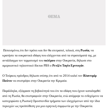
Πεπεισμένος ότι δεν πρέπει και δεν θα επιτραπεί, τελικά, στη
Ρωσία
, να
κρατήσει
τα ουκρανικά εδάφη που ελέγχονται από τα στρατεύματά της, με
αντάλλαγμα τον τερματισμό του
πολέμου
στην Ουκρανία, δήλωσε στο
αμερικανικό τηλεοπτικό δίκτυο PBS ο
Ρετζέπ Ταγίπ Ερντογάν
.
Ο Τούρκος πρόεδρος δήλωσε επίσης ότι από το 2014 καλεί τον
Βλαντιμίρ
Πούτιν
να επιστρέψει στην Ουκρανία την Κριμαία.
Παράλληλα, εξέφρασε τη βεβαιότητά του ότι τα εδάφη που έχουν καταληφθεί
από τη Ρωσία, θα επιστραφούν στην Ουκρανία, ενώ απέρριψε το ενδεχόμενο να
κατοχυρώσει η Ρωσική Ομοσπονδία τμήματα των ελεγχόμενων από την ίδια
περιοχών ως προϋπόθεση για μια ειρηνική συμφωνία με την Ουκρανία.