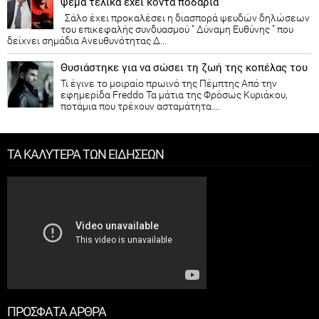
ψέμα τελικά έχει κοντά ποδάρια
Σάλο έχει προκαλέσει η διασπορά ψευδών δηλώσεων
του επικεφαλής συνδυασμού " Δύναμη Ευθύνης " που
δείχνει σημάδια Ανευθυνότητας Δ...
Θυσιάστηκε για να σώσει τη ζωή της κοπέλας του
Τι έγινε το μοιραίο πρωινό της Πέμπτης Από την
εφημερίδα Freddo Τα μάτια της Φρόσως Κυριάκου,
ποτάμια που τρέχουν ασταμάτητα....
ΤΑ ΚΑΛΥΤΕΡΑ ΤΩΝ ΕΙΔΗΣΕΩΝ
ΠΡΟΣΦΑΤΑ ΑΡΘΡΑ