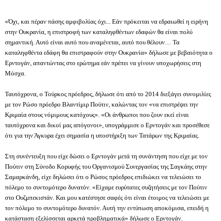
«Όχι, και πέραν πάσης αμφιβολίας όχι... Εάν πρόκειται να εδραιωθεί η ειρήνη
στην Ουκρανία, η επιστροφή των καταληφθέντων εδαφών θα είναι πολύ
σημαντική. Αυτό είναι αυτό που αναμένεται, αυτό που θέλουν… Τα
καταληφθέντα εδάφη θα επιστραφούν στην Ουκρανία» δήλωσε με βεβαιότητα ο
Ερντογάν, απαντώντας στο ερώτημα εάν πρέπει να γίνουν υποχωρήσεις στη
Μόσχα.
Ταυτόχρονα, ο Τούρκος πρόεδρος, δήλωσε ότι από το 2014 διεξάγει συνομιλίες
με τον Ρώσο πρόεδρο Βλαντίμιρ Πούτιν, καλώντας τον «να επιστρέψει την
Κριμαία στους νόμιμους κατόχους». «Οι άνθρωποι που ζουν εκεί είναι
ταυτόχρονα και δικοί μας απόγονοι», υπογράμμισε ο Ερντογάν και προσέθεσε
ότι για την Άγκυρα έχει σημασία η υποστήριξη των Τατάρων της Κριμαίας.
Στη συνέντευξη που είχε δώσει ο Ερντογάν μετά τη συνάντηση που είχε με τον
Πούτιν στη Σύνοδο Κορυφής του Οργανισμού Συνεργασίας της Σαγκάης στην
Σαμαρκάνδη, είχε δηλώσει ότι ο Ρώσος πρόεδρος επιδιώκει να τελειώσει το
πόλεμο το συντομότερο δυνατόν. «Είχαμε ευρύτατες συζητήσεις με τον Πούτιν
στο Ουζμπεκιστάν. Και μου κατέστησε σαφές ότι είναι έτοιμος να τελειώσει με
τον πόλεμο το συντομότερο δυνατόν. Αυτή την εντύπωση αποκόμισα, επειδή η
κατάσταση εξελίσσεται αρκετά προβληματικά» δήλωσε ο Ερντογάν.