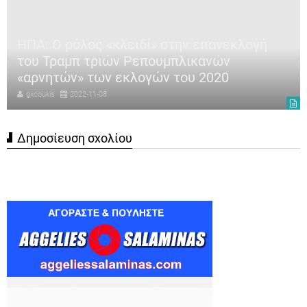
ΗΠΑ: Ο ρόλος «κλειδί» στην επανεκλογή
του Τραμπ τριών Ρεπουμπλικανών
«αρνητών» των εκλογών του 2020
gxcoukis
2022-11-08
Δημοσίευση σχολίου