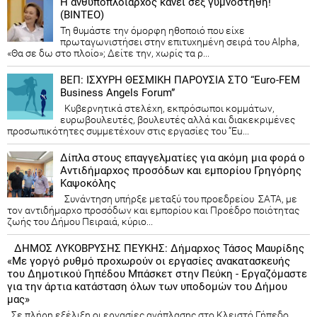
Η ανθυποπλοίαρχος κάνει σεξ γυμνόστηθη!
(ΒΙΝΤΕΟ)
Τη θυμάστε την όμορφη ηθοποιό που είχε
πρωταγωνιστήσει στην επιτυχημένη σειρά του Alpha,
«Θα σε δω στο πλοίο»; Δείτε την, χωρίς τα ρ...
ΒΕΠ: ΙΣΧΥΡΗ ΘΕΣΜΙΚΗ ΠΑΡΟΥΣΙΑ ΣΤΟ “Euro-FEM
Business Angels Forum”
Κυβερνητικά στελέχη, εκπρόσωποι κομμάτων,
ευρωβουλευτές, βουλευτές αλλά και διακεκριμένες
προσωπικότητες συμμετέχουν στις εργασίες του “Eu...
Δίπλα στους επαγγελματίες για ακόμη μια φορά ο
Αντιδήμαρχος προσόδων και εμπορίου Γρηγόρης
Καψοκόλης
Συνάντηση υπήρξε μεταξύ του προεδρείου ΣΑΤΑ, με
τον αντιδήμαρχο προσόδων και εμπορίου και Προέδρο ποιότητας
ζωής του Δήμου Πειραιά, κύριο...
ΔΗΜΟΣ ΛΥΚΟΒΡΥΣΗΣ ΠΕΥΚΗΣ: Δήμαρχος Τάσος Μαυρίδης
«Με γοργό ρυθμό προχωρούν οι εργασίες ανακατασκευής
του Δημοτικού Γηπέδου Μπάσκετ στην Πεύκη - Εργαζόμαστε
για την άρτια κατάσταση όλων των υποδομών του Δήμου
μας»
Σε πλήρη εξέλιξη οι εργασίες ανάπλασης στο Κλειστό Γήπεδο