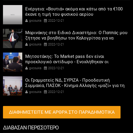
Ενέργεια: «Βουτιά» ακόμα και κάτω από τα €100
έκανε η τιμή του φυσικού αερίου
gxcoukis
2022-12-21
Μαρινάκης στο Ειδικό Δικαστήριο: Ο Παππάς μου
ζήτησε να βοηθήσω τον Καλογρίτσα για να
αποκτήσει σταθμό ο ΣΥΡΙΖΑ
gxcoukis
2022-12-21
Μητσοτάκης: Το Market pass δεν είναι
προεκλογικό αντίδωρο - Ενοχλήθηκαν οι
αριστεροί του χαβιαριού
gxcoukis
2022-12-21
Οι Γραμματείς ΝΔ, ΣΥΡΙΖΑ - Προοδευτική
Συμμαχία, ΠΑΣΟΚ - Κίνημα Αλλαγής «μαζί» για τη
συμμετοχή των γυναικών στην πολιτική
gxcoukis
2022-12-21
ΔΙΑΦΗΜΙΣΤΕΙΤΕ ΜΕ ΑΡΘΡΑ ΣΤΟ ΠΑΡΑΔΗΜΟΤΙΚΑ
ΔΙΑΒΑΣΑΝ ΠΕΡΙΣΣΟΤΕΡΟ