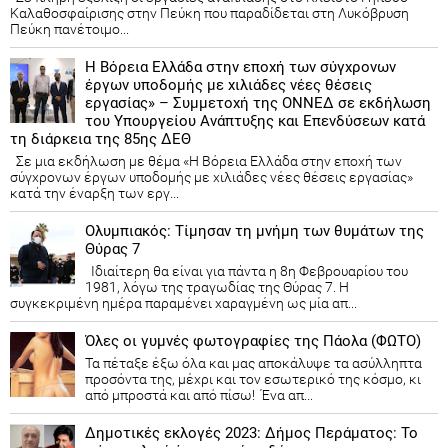
Καλαθοσφαίρισης στην Πεύκη που παραδίδεται στη Λυκόβρυση
Πεύκη πανέτοιμο...
Η Βόρεια Ελλάδα στην εποχή των σύγχρονων
έργων υποδομής με χιλιάδες νέες θέσεις
εργασίας» – Συμμετοχή της ΟΝΝΕΔ σε εκδήλωση
του Υπουργείου Ανάπτυξης και Επενδύσεων κατά
τη διάρκεια της 85ης ΔΕΘ
Σε μια εκδήλωση με θέμα «Η Βόρεια Ελλάδα στην εποχή των
σύγχρονων έργων υποδομής με χιλιάδες νέες θέσεις εργασίας»
κατά την έναρξη των εργ...
Ολυμπιακός: Τίμησαν τη μνήμη των θυμάτων της
Θύρας 7
Ιδιαίτερη θα είναι για πάντα η 8η Φεβρουαρίου του
1981, λόγω της τραγωδίας της Θύρας 7. Η
συγκεκριμένη ημέρα παραμένει χαραγμένη ως μία απ...
Όλες οι γυμνές φωτογραφίες της Πάολα (ΦΩΤΟ)
Τα πέταξε έξω όλα και μας αποκάλυψε τα ασύλληπτα
προσόντα της, μέχρι και τον εσωτερικό της κόσμο, κι
από μπροστά και από πίσω! Ένα απ...
Δημοτικές εκλογές 2023: Δήμος Περάματος: Το