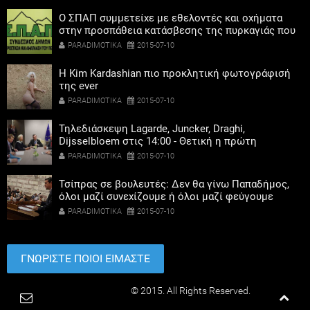
O ΣΠΑΠ συμμετείχε με εθελοντές και οχήματα
στην προσπάθεια κατάσβεσης της πυρκαγιάς που
ξέσπασε στο Νοσοκομείο ΚΑΤ της Κηφισιάς
PARADIMOTIKA
2015-07-10
H Kim Kardashian πιο προκλητική φωτογράφισή
της ever
PARADIMOTIKA
2015-07-10
Τηλεδιάσκεψη Lagarde, Juncker, Draghi,
Dijsselbloem στις 14:00 - Θετική η πρώτη
αντίδραση, προς συμφωνία στο Eurogroup
PARADIMOTIKA
2015-07-10
Τσίπρας σε βουλευτές: Δεν θα γίνω Παπαδήμος,
όλοι μαζί συνεχίζουμε ή όλοι μαζί φεύγουμε
PARADIMOTIKA
2015-07-10
ΓΝΩΡΙΣΤΕ ΠΟΙΟΙ ΕΙΜΑΣΤΕ
Paradimotika.gr
© 2015. All Rights Reserved.