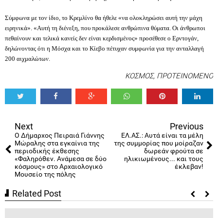
Σύμφωνα με τον ίδιο, το Κρεμλίνο θα ήθελε «να ολοκληρώσει αυτή την μάχη
ειρηνικά». «Αυτή τη διένεξη, που προκάλεσε ανθρώπινα θύματα. Οι άνθρωποι
πεθαίνουν και τελικά κανείς δεν είναι κερδισμένος» προσέθεσε ο Ερντογάν,
δηλώνοντας ότι η Μόσχα και το Κίεβο πέτυχαν συμφωνία για την ανταλλαγή
200 αιχμαλώτων.
ΚΟΣΜΟΣ
,
ΠΡΟΤΕΙΝΟΜΕΝΟ
Tweet
Share
Share
Share
Share
Share
0
Next
Previous
Ο Δήμαρχος Πειραιά Γιάννης
ΕΛ.ΑΣ.: Αυτά είναι τα μέλη
Μώραλης στα εγκαίνια της
της συμμορίας που μοίραζαν
περιοδικής έκθεσης
δωρεάν φρούτα σε
«Φαληρόθεν. Ανάμεσα σε δύο
ηλικιωμένους... και τους
κόσμους» στο Αρχαιολογικό
έκλεβαν!
Μουσείο της πόλης
Related Post