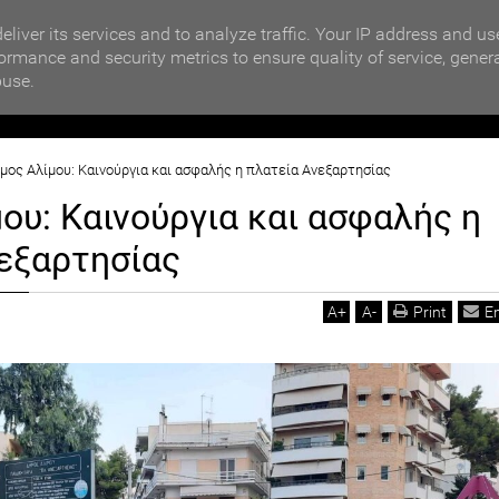
MOTIKA NEWS
όρης
Αγώνες Pro Sanda Boxing Juniors
eliver its services and to analyze traffic. Your IP address and us
ormance and security metrics to ensure quality of service, gener
buse.
ΙΟΙΚΗΣΗ
ΠΟΛΙΤΙΚΗ
ΟΙΚΟΝΟΜΙΑ
LIFESTYL
μος Αλίμου: Kαινούργια και ασφαλής η πλατεία Ανεξαρτησίας
ου: Kαινούργια και ασφαλής η
εξαρτησίας
A
+
A
-
Print
E