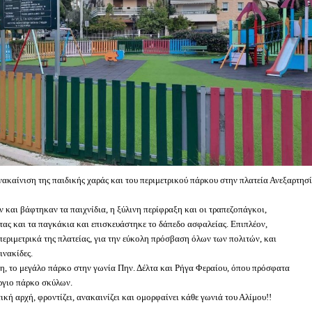
καίνιση της παιδικής χαράς και του περιμετρικού πάρκου στην πλατεία Ανεξαρτησί
και βάφτηκαν τα παιχνίδια, η ξύλινη περίφραξη και οι τραπεζοπάγκοι,
ας και τα παγκάκια και επισκευάστηκε το δάπεδο ασφαλείας. Επιπλέον,
εριμετρικά της πλατείας, για την εύκολη πρόσβαση όλων των πολιτών, και
ινακίδες.
η, το μεγάλο πάρκο στην γωνία Πην. Δέλτα και Ρήγα Φεραίου, όπου πρόσφατα
ργιο πάρκο σκύλων.
ική αρχή, φροντίζει, ανακαινίζει και ομορφαίνει κάθε γωνιά του Αλίμου!!