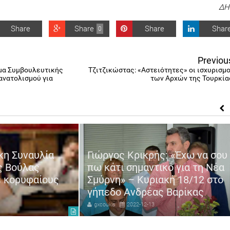
ΔΗ
Share
Share
Share
Shar
0
Previou
μα Συμβουλευτικής
Τζιτζικώστας: «Αστειότητες» οι ισχυρισμο
ανατολισμού για
των Αρχών της Τουρκία
κη Συναυλία
Γιώργος Κρικρής: «Έχω να σου
ς Βούλας
πω κάτι σημαντικό για τη Νέα
ε κορυφαίους
Σμύρνη» – Κυριακή 18/12 στο
γήπεδο Ανδρέας Βαρίκας
gxcoukis
2022-12-13