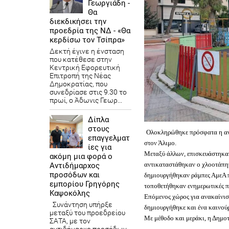
Γεωργιάδη -
Θα
διεκδικήσει την
προεδρία της ΝΔ - «Θα
κερδίσω τον Τσίπρα»
Δεκτή έγινε η ένσταση
που κατέθεσε στην
Κεντρική Εφορευτική
Επιτροπή της Νέας
Δημοκρατίας, που
συνεδρίασε στις 9.30 το
πρωί, ο Άδωνις Γεωρ...
Δίπλα
στους
Ολοκληρώθηκε πρόσφατα η ανα
επαγγελματ
στον Άλιμο.
ίες για
Μεταξύ άλλων, επισκευάστηκαν 
ακόμη μια φορά ο
αντικαταστάθηκαν ο χλοοτάπητ
Αντιδήμαρχος
προσόδων και
δημιουργήθηκαν ράμπες ΑμεΑ π
εμπορίου Γρηγόρης
τοποθετήθηκαν ενημερωτικές π
Καψοκόλης
Επόμενος χώρος για ανακαίνισ
Συνάντηση υπήρξε
δημιουργήθηκε και ένα καινού
μεταξύ του προεδρείου
Με μέθοδο και μεράκι, η Δημοτ
ΣΑΤΑ, με τον