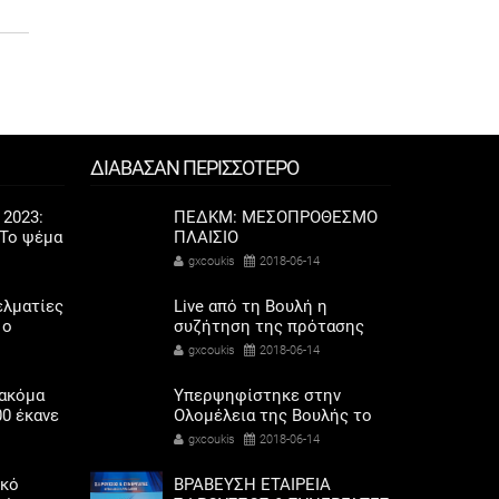
ΔΙΑΒΑΣΑΝ ΠΕΡΙΣΣΟΤΕΡΟ
 2023:
ΠΕΔΚΜ: ΜΕΣΟΠΡΟΘΕΣΜΟ
Το ψέμα
ΠΛΑΙΣΙΟ
ποδάρια
ΔΗΜΟΣΙΟΝΟΜΙΚΗΣ
gxcoukis
2018-06-14
ΣΤΡΑΤΗΓΙΚΗΣ 2019-2022
ελματίες
Live από τη Βουλή η
 ο
συζήτηση της πρότασης
σόδων
μομφής της ΝΔ
gxcoukis
2018-06-14
όρης
 ακόμα
Υπερψηφίστηκε στην
00 έκανε
Ολομέλεια της Βουλής το
 αερίου
πολυνομοσχέδιο με τα
gxcoukis
2018-06-14
προαπαιτούμενα
ικό
ΒΡΑΒΕΥΣΗ ΕΤΑΙΡΕΙΑ