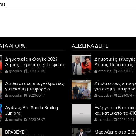
ου
ΑΤΑ ΑΡΘΡΑ
ΑΞΙΖΕΙ ΝΑ ΔΕΙΤΕ
Δημοτικές εκλογές 2023:
Δημοτικές εκλογές
Δήμος Περάματος: Το ψέμα
Δήμος Περάματος: 
τελικά έχει κοντά ποδάρια
τελικά έχει κοντά 
gxcoukis
2023-09-06
gxcoukis
2023-09-06
Δίπλα στους επαγγελματίες
Δίπλα στους επαγγ
για ακόμη μια φορά ο
για ακόμη μια φορά
Αντιδήμαρχος προσόδων
Αντιδήμαρχος προ
gxcoukis
2023-08-17
gxcoukis
2023-08-17
και εμπορίου Γρηγόρης
και εμπορίου Γρηγ
Καψοκόλης
Καψοκόλης
Αγώνες Pro Sanda Boxing
Ενέργεια: «Βουτιά»
Juniors
και κάτω από τα €1
η τιμή του φυσικού
gxcoukis
2023-03-07
gxcoukis
2022-12-21
ΒΡΑΒΕΥΣΗ
Μαρινάκης στο Ειδ