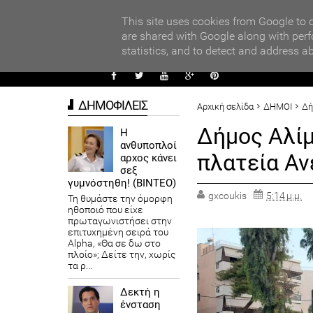
PARADI
ες για ακόμη μια φορά ο Αντιδήμαρχος προσόδων και εμπορίου Γρηγ
This site uses cookies from Google to d
Καψοκόλης
are shared with Google along with perf
statistics, and to detect and address a
ΑΥΤΟΔ
ΔΗΜΟΦΙΛΕΙΣ
Αρχική σελίδα
ΔΗΜΟΙ
Δή
Δήμος Αλίμ
Η
ανθυποπλοί
πλατεία Αν
αρχος κάνει
σεξ
γυμνόστηθη! (ΒΙΝΤΕΟ)
gxcoukis
5:14 μ.μ.
Τη θυμάστε την όμορφη
ηθοποιό που είχε
πρωταγωνιστήσει στην
επιτυχημένη σειρά του
Alpha, «Θα σε δω στο
πλοίο»; Δείτε την, χωρίς
τα ρ...
Δεκτή η
ένσταση