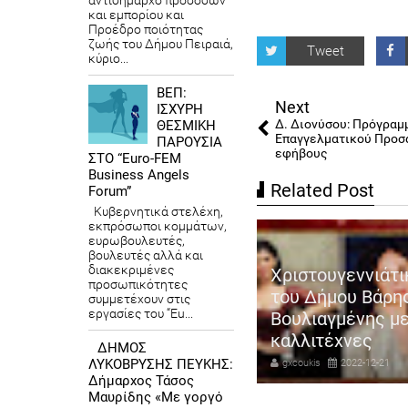
αντιδήμαρχο προσόδων
και εμπορίου και
Προέδρο ποιότητας
ζωής του Δήμου Πειραιά,
Tweet
κύριο...
ΒΕΠ:
Next
ΙΣΧΥΡΗ
Δ. Διονύσου: Πρόγραμ
ΘΕΣΜΙΚΗ
Επαγγελματικού Προσ
ΠΑΡΟΥΣΙΑ
εφήβους
ΣΤΟ “Euro-FEM
Business Angels
Related Post
Forum”
Κυβερνητικά στελέχη,
εκπρόσωποι κομμάτων,
ευρωβουλευτές,
βουλευτές αλλά και
διακεκριμένες
πλα στους επαγγελματίες για
Χριστουγεννιάτι
προσωπικότητες
όμη μια φορά ο Αντιδήμαρχος
του Δήμου Βάρη
συμμετέχουν στις
εργασίες του “Eu...
οσόδων και εμπορίου
Βουλιαγμένης μ
ηγόρης Καψοκόλης
καλλιτέχνες
ΔΗΜΟΣ
ΛΥΚΟΒΡΥΣΗΣ ΠΕΥΚΗΣ:
coukis
2023-08-17
gxcoukis
2022-12-21
Δήμαρχος Τάσος
Μαυρίδης «Με γοργό