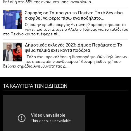
δηλαδή στο 85% της ενσωμάτωσης- ανακοίνωσ...
Σαμαράς σε Τσίπρα για το Πεκίνο: Ποτέ δεν είχα
σκεφθεί να φέρω πίσω ένα ποδήλατο...
Ο πρώην πρωθυπουργός Αντώνης Σαμαράς σήκωσε το
γάντι που του πέταξε ο Αλέξης Τσίπρας για το ταξίδι του
στο Πεκίνο και το τι έφερε πί...
Δημοτικές εκλογές 2023: Δήμος Περάματος: Το
ψέμα τελικά έχει κοντά ποδάρια
Σάλο έχει προκαλέσει η διασπορά ψευδών δηλώσεων
του επικεφαλής συνδυασμού " Δύναμη Ευθύνης " που
δείχνει σημάδια Ανευθυνότητας Δ...
ΤΑ ΚΑΛΥΤΕΡΑ ΤΩΝ ΕΙΔΗΣΕΩΝ