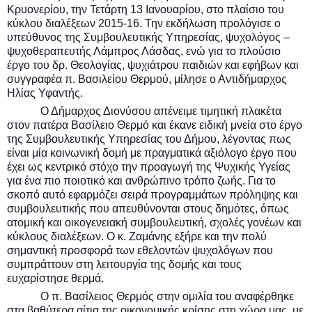
Κρυονερίου, την Τετάρτη 13 Ιανουαρίου, στο πλαίσιο του
κύκλου διαλέξεων 2015-16. Την εκδήλωση προλόγισε ο
υπεύθυνος της Συμβουλευτικής Υπηρεσίας, ψυχολόγος –
ψυχοθεραπευτής Λάμπρος Λάσδας, ενώ για το πλούσιο
έργο του δρ. Θεολογίας, ψυχιάτρου παιδιών και εφήβων και
συγγραφέα π. Βασιλείου Θερμού, μίλησε ο Αντιδήμαρχος
Ηλίας Υφαντής.
Ο Δήμαρχος Διονύσου απένειμε τιμητική πλακέτα
στον πατέρα Βασίλειο Θερμό και έκανε ειδική μνεία στο έργο
της Συμβουλευτικής Υπηρεσίας του Δήμου, λέγοντας πως
είναι μία κοινωνική δομή με πραγματικά αξιόλογο έργο που
έχει ως κεντρικό στόχο την προαγωγή της Ψυχικής Υγείας
για ένα πιο ποιοτικό και ανθρώπινο τρόπο ζωής. Για το
σκοπό αυτό εφαρμόζει σειρά προγραμμάτων πρόληψης και
συμβουλευτικής που απευθύνονται στους δημότες, όπως
ατομική και οικογενειακή συμβουλευτική, σχολές γονέων και
κύκλους διαλέξεων. Ο κ. Ζαμάνης εξήρε και την πολύ
σημαντική προσφορά των εθελοντών ψυχολόγων που
συμπράττουν στη λειτουργία της δομής και τους
ευχαρίστησε θερμά.
Ο π. Βασίλειος Θερμός στην ομιλία του αναφέρθηκε
στα βαθύτερα αίτια της οικονομικής κρίσης στη χώρα μας, με