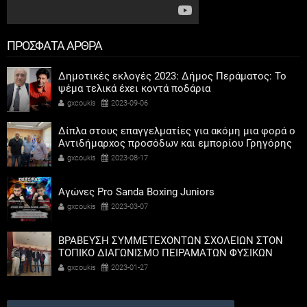
ΠΡΟΣΦΑΤΑ ΑΡΘΡΑ
Δημοτικές εκλογές 2023: Δήμος Περάματος: Το
ψέμα τελικά έχει κοντά ποδάρια
gxcoukis
2023-09-06
Δίπλα στους επαγγελματίες για ακόμη μια φορά ο
Αντιδήμαρχος προσόδων και εμπορίου Γρηγόρης
Καψοκόλης
gxcoukis
2023-08-17
Αγώνες Pro Sanda Boxing Juniors
gxcoukis
2023-03-07
ΒΡΑΒΕΥΣΗ ΣΥΜΜΕΤΕΧΟΝΤΩΝ ΣΧΟΛΕΙΩΝ ΣΤΟΝ
ΤΟΠΙΚΟ ΔΙΑΓΩΝΙΣΜΟ ΠΕΙΡΑΜΑΤΩΝ ΦΥΣΙΚΩΝ
ΕΠΙΣΤΗΜΩΝ
gxcoukis
2023-01-27