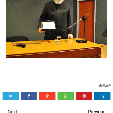
ΔΗΜΟΙ
Tweet
Share
Share
Share
Share
Share
0
Next
Previous