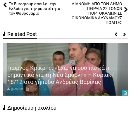
Το Eurogroup απειλεί την
ΔΙΑΝΟΜΗ ΑΠΟ ΤΟΝ ΔΗΜΟ
Ελλάδα για την ρευστότητα
ΠΕΙΡΑΙΑ 22 ΤΟΝΩΝ
τον Φεβρουάριο
ΠΟΡΤΟΚΑΛΙΩΝ ΣΕ
ΟΙΚΟΝΟΜΙΚΑ ΑΔΥΝΑΜΟΥΣ
ΠΟΛΙΤΕΣ
Related Post
Γιώργος Κρικρής: «Έχω να σου πω κάτι
σημαντικό για τη Νέα Σμύρνη» – Κυριακή
18/12 στο γήπεδο Ανδρέας Βαρίκας
gxcoukis
2022-12-13
Δημοσίευση σχολίου