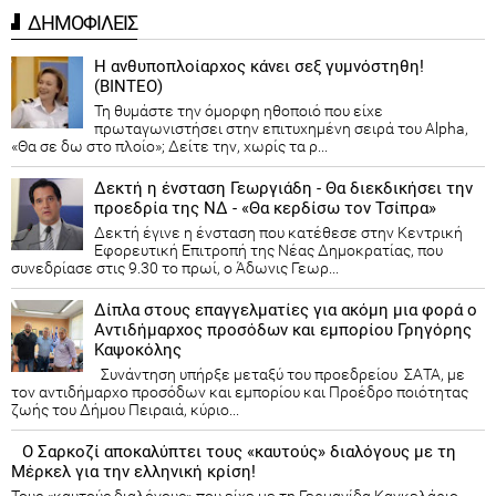
ΔΗΜΟΦΙΛΕΙΣ
Η ανθυποπλοίαρχος κάνει σεξ γυμνόστηθη!
(ΒΙΝΤΕΟ)
Τη θυμάστε την όμορφη ηθοποιό που είχε
πρωταγωνιστήσει στην επιτυχημένη σειρά του Alpha,
«Θα σε δω στο πλοίο»; Δείτε την, χωρίς τα ρ...
Δεκτή η ένσταση Γεωργιάδη - Θα διεκδικήσει την
προεδρία της ΝΔ - «Θα κερδίσω τον Τσίπρα»
Δεκτή έγινε η ένσταση που κατέθεσε στην Κεντρική
Εφορευτική Επιτροπή της Νέας Δημοκρατίας, που
συνεδρίασε στις 9.30 το πρωί, ο Άδωνις Γεωρ...
Δίπλα στους επαγγελματίες για ακόμη μια φορά ο
Αντιδήμαρχος προσόδων και εμπορίου Γρηγόρης
Καψοκόλης
Συνάντηση υπήρξε μεταξύ του προεδρείου ΣΑΤΑ, με
τον αντιδήμαρχο προσόδων και εμπορίου και Προέδρο ποιότητας
ζωής του Δήμου Πειραιά, κύριο...
Ο Σαρκοζί αποκαλύπτει τους «καυτούς» διαλόγους με τη
Μέρκελ για την ελληνική κρίση!
Τους «καυτούς διαλόγους» που είχε με τη Γερμανίδα Καγκελάριο,