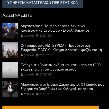
ΥΠΗΡΕΣΙΑ ΚΑΤΑΓΓΕΛΙΩΝ ΠΕΡΙΣΤΑΤΙΚΩΝ
ΑΞΙΖΕΙ ΝΑ ΔΕΙΤΕ
Μητσοτάκης: Το Market pass δεν είναι
προεκλογικό αντίδωρο - Ενοχλήθηκαν οι
αριστεροί του χαβιαριού
gxcoukis
2022-12-21
Οι Γραμματείς ΝΔ, ΣΥΡΙΖΑ - Προοδευτική
Συμμαχία, ΠΑΣΟΚ - Κίνημα Αλλαγής «μαζί» για τη
συμμετοχή των γυναικών στην πολιτική
gxcoukis
2022-12-21
Ενέργεια: «Βουτιά» ακόμα και κάτω από τα €100
έκανε η τιμή του φυσικού αερίου
gxcoukis
2022-12-21
Μαρινάκης στο Ειδικό Δικαστήριο: Ο Παππάς μου
ζήτησε να βοηθήσω τον Καλογρίτσα για να
αποκτήσει σταθμό ο ΣΥΡΙΖΑ
gxcoukis
2022-12-21