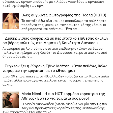
σύγχρονων έργων υποδομής με χιλιάδες νέες θέσεις εργασίας»
κατά την έναρξη των εργ...
Όλες οι γυμνές φωτογραφίες της Πάολα (ΦΩΤΟ)
Τα πέταξε έξω όλα και μας αποκάλυψε τα ασύλληπτα
προσόντα της, μέχρι και τον εσωτερικό της κόσμο, κι
από μπροστά και από πίσω! Ένα απ...
Διευκρινίσεις αναφορικά με περιστατικό επίθεσης σκύλων
σε βάρος πολιτών, στη Δημοτική Κοινότητα Διονύσου
Αναφορικά με λυπηρό περιστατικό επίθεσης σκύλων σε βάρος
πολιτών στη Δημοτική Κοινότητα Διονύσου, και μετά από σχετικά
δημοσιεύματα, ο ...
Συγκλονίζει η 39χρονη Εβίνα Μάλτση: «Οταν πεθάνω, θέλω
να φοράω την εμφάνιση με το εθνόσημο»
Είναι 39 ετών, πάει για τα 40, αλλά δεν το βάζει κάτω. Και όχι απλά
παίζει, αλλά πρωταγωνιστεί. Αυτή είναι η ιστορία της έμπειρης
αρχη...
Maria Nicol… Η πιο HOT κορμάρα χορεύτρια της
Αθήνας - βίντεο για τα μάτια σας μόνο!
Η Μαρία Νικολαϊδου (Maria Nicol) είναι μία από τις πιο
sexy και προκλητικές χορεύτριες της Θεσσαλονίκης,
ενώ χαρακτηρίζεται από τα κα...