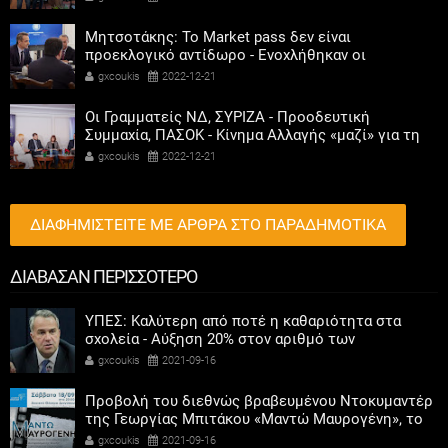
Μητσοτάκης: Το Market pass δεν είναι
προεκλογικό αντίδωρο - Ενοχλήθηκαν οι
αριστεροί του χαβιαριού
gxcoukis
2022-12-21
Οι Γραμματείς ΝΔ, ΣΥΡΙΖΑ - Προοδευτική
Συμμαχία, ΠΑΣΟΚ - Κίνημα Αλλαγής «μαζί» για τη
συμμετοχή των γυναικών στην πολιτική
gxcoukis
2022-12-21
ΔΙΑΦΗΜΙΣΤΕΙΤΕ ΜΕ ΑΡΘΡΑ ΣΤΟ ΠΑΡΑΔΗΜΟΤΙΚΑ
ΔΙΑΒΑΣΑΝ ΠΕΡΙΣΣΟΤΕΡΟ
ΥΠΕΣ: Καλύτερη από ποτέ η καθαριότητα στα
σχολεία - Αύξηση 20% στον αριθμό των
καθαριστριών και 22% στις ώρες απασχόλησής
gxcoukis
2021-09-16
τους
Προβολή του διεθνώς βραβευμένου Ντοκυμαντέρ
της Γεωργίας Μπιτάκου «Μαντώ Μαυρογένη», το
Σάββατο 18/9 στις 20:00 στον Παλιό Σταθμό
gxcoukis
2021-09-16