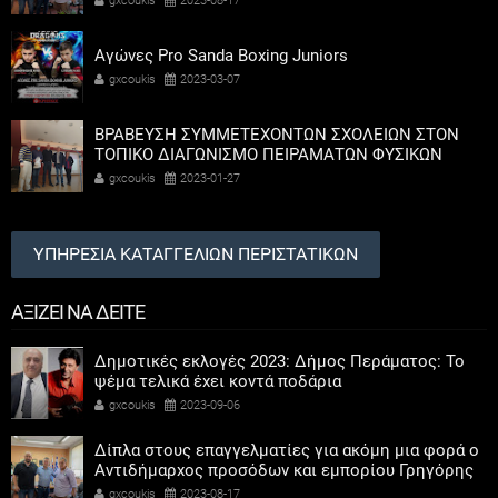
gxcoukis
2023-08-17
Αγώνες Pro Sanda Boxing Juniors
gxcoukis
2023-03-07
ΒΡΑΒΕΥΣΗ ΣΥΜΜΕΤΕΧΟΝΤΩΝ ΣΧΟΛΕΙΩΝ ΣΤΟΝ
ΤΟΠΙΚΟ ΔΙΑΓΩΝΙΣΜΟ ΠΕΙΡΑΜΑΤΩΝ ΦΥΣΙΚΩΝ
ΕΠΙΣΤΗΜΩΝ
gxcoukis
2023-01-27
ΥΠΗΡΕΣΙΑ ΚΑΤΑΓΓΕΛΙΩΝ ΠΕΡΙΣΤΑΤΙΚΩΝ
ΑΞΙΖΕΙ ΝΑ ΔΕΙΤΕ
Δημοτικές εκλογές 2023: Δήμος Περάματος: Το
ψέμα τελικά έχει κοντά ποδάρια
gxcoukis
2023-09-06
Δίπλα στους επαγγελματίες για ακόμη μια φορά ο
Αντιδήμαρχος προσόδων και εμπορίου Γρηγόρης
Καψοκόλης
gxcoukis
2023-08-17