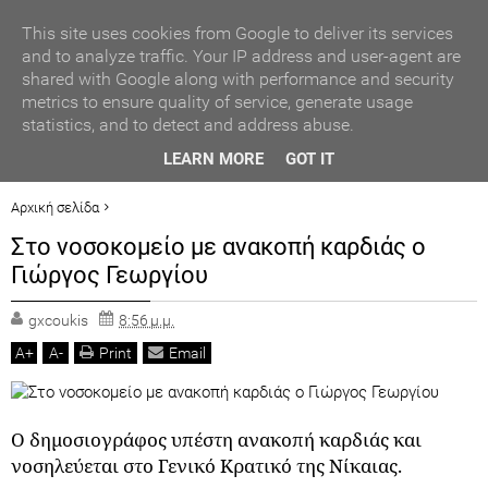
ΑΥΤΟΔΙΟΙΚΗΣΗ
This site uses cookies from Google to deliver its services
and to analyze traffic. Your IP address and user-agent are
shared with Google along with performance and security
ΠΟΛΙΤΙΚΗ
metrics to ensure quality of service, generate usage
statistics, and to detect and address abuse.
ΟΙΚΟΝΟΜΙΑ
ΒΡΑΒΕΥΣΗ ΣΥΜΜΕΤΕΧΟΝΤΩΝ ΣΧΟΛΕΙΩΝ ΣΤΟΝ ΤΟΠΙΚΟ
LEARN MORE
GOT IT
ΔΙΑΓΩΝΙΣΜΟ ΠΕΙΡΑΜΑΤΩΝ ΦΥΣΙΚΩΝ ΕΠΙΣΤΗΜΩΝ
LIFESTYLE
Αρχική σελίδα
ΑΘΛΗΤΙΣΜΟΣ
Στο νοσοκομείο με ανακοπή καρδιάς ο Γιώργος Γεωργίου
Στο νοσοκομείο με ανακοπή καρδιάς ο
ΓΕΓΟΝΟΤΑ
Γιώργος Γεωργίου
ΠΟΛΙΤ. ΒΗΜΑ
gxcoukis
8:56 μ.μ.
A
+
A
-
Print
Email
Ο δημοσιογράφος υ
πέστη ανακοπή καρδιάς και
νοσηλεύεται στο Γενικό Κρατικό της Νίκαιας.