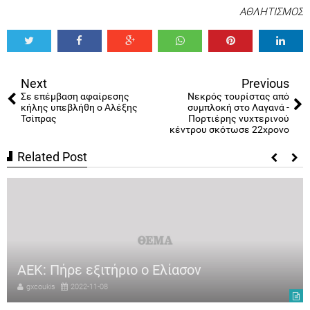
ΑΘΛΗΤΙΣΜΟΣ
Tweet
Share
Share
Share
Share
Share
0
Next
Previous
Σε επέμβαση αφαίρεσης
Νεκρός τουρίστας από
κήλης υπεβλήθη ο Αλέξης
συμπλοκή στο Λαγανά -
Τσίπρας
Πορτιέρης νυχτερινού
κέντρου σκότωσε 22χρονο
Related Post
ΑΕΚ: Πήρε εξιτήριο ο Ελίασον
gxcoukis
2022-11-08