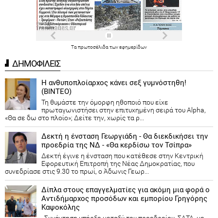
Τα
πρωτοσέλιδα
των
εφημερίδων
ΔΗΜΟΦΙΛΕΙΣ
Η ανθυποπλοίαρχος κάνει σεξ γυμνόστηθη!
(ΒΙΝΤΕΟ)
Τη θυμάστε την όμορφη ηθοποιό που είχε
πρωταγωνιστήσει στην επιτυχημένη σειρά του Alpha,
«Θα σε δω στο πλοίο»; Δείτε την, χωρίς τα ρ...
Δεκτή η ένσταση Γεωργιάδη - Θα διεκδικήσει την
προεδρία της ΝΔ - «Θα κερδίσω τον Τσίπρα»
Δεκτή έγινε η ένσταση που κατέθεσε στην Κεντρική
Εφορευτική Επιτροπή της Νέας Δημοκρατίας, που
συνεδρίασε στις 9.30 το πρωί, ο Άδωνις Γεωρ...
Δίπλα στους επαγγελματίες για ακόμη μια φορά ο
Αντιδήμαρχος προσόδων και εμπορίου Γρηγόρης
Καψοκόλης
Συνάντηση υπήρξε μεταξύ του προεδρείου ΣΑΤΑ, με