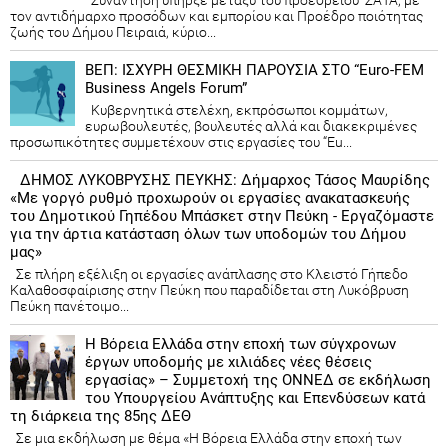
τον αντιδήμαρχο προσόδων και εμπορίου και Προέδρο ποιότητας
ζωής του Δήμου Πειραιά, κύριο...
ΒΕΠ: ΙΣΧΥΡΗ ΘΕΣΜΙΚΗ ΠΑΡΟΥΣΙΑ ΣΤΟ “Euro-FEM
Business Angels Forum”
Κυβερνητικά στελέχη, εκπρόσωποι κομμάτων,
ευρωβουλευτές, βουλευτές αλλά και διακεκριμένες
προσωπικότητες συμμετέχουν στις εργασίες του “Eu...
ΔΗΜΟΣ ΛΥΚΟΒΡΥΣΗΣ ΠΕΥΚΗΣ: Δήμαρχος Τάσος Μαυρίδης
«Με γοργό ρυθμό προχωρούν οι εργασίες ανακατασκευής
του Δημοτικού Γηπέδου Μπάσκετ στην Πεύκη - Εργαζόμαστε
για την άρτια κατάσταση όλων των υποδομών του Δήμου
μας»
Σε πλήρη εξέλιξη οι εργασίες ανάπλασης στο Κλειστό Γήπεδο
Καλαθοσφαίρισης στην Πεύκη που παραδίδεται στη Λυκόβρυση
Πεύκη πανέτοιμο...
Η Βόρεια Ελλάδα στην εποχή των σύγχρονων
έργων υποδομής με χιλιάδες νέες θέσεις
εργασίας» – Συμμετοχή της ΟΝΝΕΔ σε εκδήλωση
του Υπουργείου Ανάπτυξης και Επενδύσεων κατά
τη διάρκεια της 85ης ΔΕΘ
Σε μια εκδήλωση με θέμα «Η Βόρεια Ελλάδα στην εποχή των