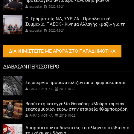
προεκλογικό αντίδωρο - Ενοχλήθηκαν οι
αριστεροί του χαβιαριού
gxcoukis
2022-12-21
Οι Γραμματείς ΝΔ, ΣΥΡΙΖΑ - Προοδευτική
Συμμαχία, ΠΑΣΟΚ - Κίνημα Αλλαγής «μαζί» για τη
συμμετοχή των γυναικών στην πολιτική
gxcoukis
2022-12-21
ΔΙΑΦΗΜΙΣΤΕΙΤΕ ΜΕ ΑΡΘΡΑ ΣΤΟ ΠΑΡΑΔΗΜΟΤΙΚΑ
ΔΙΑΒΑΣΑΝ ΠΕΡΙΣΣΟΤΕΡΟ
Σε απεργία προσανατολίζονται οι φαρμακοποιοί
PARADIMOTIKA
2015-10-22
Βαρύτατη καταγγελία Θεοχάρη: «Μαύρα ταμεία»
εκατομμυρίων ευρώ στην εταιρεία Φλαμπουράρη
PARADIMOTIKA
2015-10-22
Απορρίπτουν οι δανειστές το ελληνικό σχέδιο για
τα «κόκκινα» δάνεια