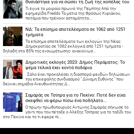
Θυσιάστηκε για να σώσει τη ζωή της κοπέλας του
Τι έγινε το μοιραίο πρωινό της Πέμπτης Από την
εφημερίδα Freddo Τα μάτια της Φρόσως Κυριάκου,
ποτάμια που τρέχουν ασταμάτητα....
ΝΔ: Τα επίσημα αποτελέσματα σε 1062 από 1251
τμήματα
Τα επίσημα αποτελέσματα των εκλογών της Νέας
Δημοκρατίας​ σε 1062 εκλογικά από 1251 τμήματα -
δηλαδή στο 85% της ενσωμάτωσης- ανακοίνωσ...
Δημοτικές εκλογές 2023: Δήμος Περάματος: Το
ψέμα τελικά έχει κοντά ποδάρια
Σάλο έχει προκαλέσει η διασπορά ψευδών δηλώσεων
του επικεφαλής συνδυασμού " Δύναμη Ευθύνης " που
δείχνει σημάδια Ανευθυνότητας Δ...
Σαμαράς σε Τσίπρα για το Πεκίνο: Ποτέ δεν είχα
σκεφθεί να φέρω πίσω ένα ποδήλατο...
Ο πρώην πρωθυπουργός Αντώνης Σαμαράς σήκωσε το
γάντι που του πέταξε ο Αλέξης Τσίπρας για το ταξίδι του
στο Πεκίνο και το τι έφερε πί...