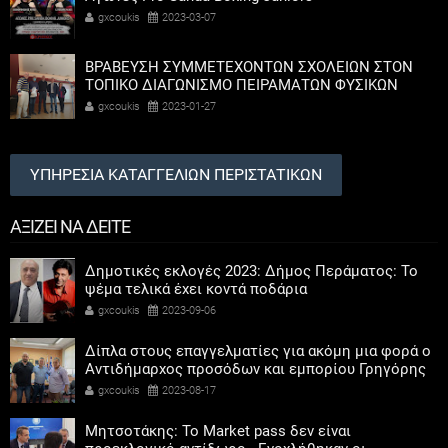
gxcoukis
2023-03-07
ΒΡΑΒΕΥΣΗ ΣΥΜΜΕΤΕΧΟΝΤΩΝ ΣΧΟΛΕΙΩΝ ΣΤΟΝ
ΤΟΠΙΚΟ ΔΙΑΓΩΝΙΣΜΟ ΠΕΙΡΑΜΑΤΩΝ ΦΥΣΙΚΩΝ
ΕΠΙΣΤΗΜΩΝ
gxcoukis
2023-01-27
ΥΠΗΡΕΣΙΑ ΚΑΤΑΓΓΕΛΙΩΝ ΠΕΡΙΣΤΑΤΙΚΩΝ
ΑΞΙΖΕΙ ΝΑ ΔΕΙΤΕ
Δημοτικές εκλογές 2023: Δήμος Περάματος: Το
ψέμα τελικά έχει κοντά ποδάρια
gxcoukis
2023-09-06
Δίπλα στους επαγγελματίες για ακόμη μια φορά ο
Αντιδήμαρχος προσόδων και εμπορίου Γρηγόρης
Καψοκόλης
gxcoukis
2023-08-17
Μητσοτάκης: Το Market pass δεν είναι