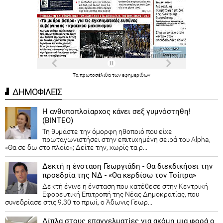
Τα
πρωτοσέλιδα
των
εφημερίδων
ΔΗΜΟΦΙΛΕΙΣ
Η ανθυποπλοίαρχος κάνει σεξ γυμνόστηθη!
(ΒΙΝΤΕΟ)
Τη θυμάστε την όμορφη ηθοποιό που είχε
πρωταγωνιστήσει στην επιτυχημένη σειρά του Alpha,
«Θα σε δω στο πλοίο»; Δείτε την, χωρίς τα ρ...
Δεκτή η ένσταση Γεωργιάδη - Θα διεκδικήσει την
προεδρία της ΝΔ - «Θα κερδίσω τον Τσίπρα»
Δεκτή έγινε η ένσταση που κατέθεσε στην Κεντρική
Εφορευτική Επιτροπή της Νέας Δημοκρατίας, που
συνεδρίασε στις 9.30 το πρωί, ο Άδωνις Γεωρ...
Δίπλα στους επαγγελματίες για ακόμη μια φορά ο