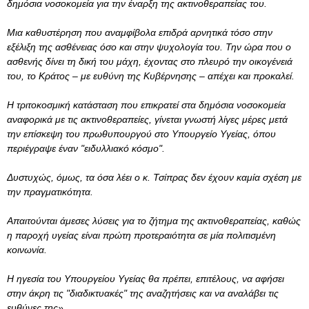
δημόσια νοσοκομεία για την έναρξη της ακτινοθεραπείας του.
Μια καθυστέρηση που αναμφίβολα επιδρά αρνητικά τόσο στην
εξέλιξη της ασθένειας όσο και στην ψυχολογία του. Την ώρα που ο
ασθενής δίνει τη δική του μάχη, έχοντας στο πλευρό την οικογένειά
του, το Κράτος – με ευθύνη της Κυβέρνησης – απέχει και προκαλεί.
Η τριτοκοσμική κατάσταση που επικρατεί στα δημόσια νοσοκομεία
αναφορικά με τις ακτινοθεραπείες, γίνεται γνωστή λίγες μέρες μετά
την επίσκεψη του πρωθυπουργού στο Υπουργείο Υγείας, όπου
περιέγραψε έναν "ειδυλλιακό κόσμο".
Δυστυχώς, όμως, τα όσα λέει ο κ. Τσίπρας δεν έχουν καμία σχέση με
την πραγματικότητα.
Απαιτούνται άμεσες λύσεις για το ζήτημα της ακτινοθεραπείας, καθώς
η παροχή υγείας είναι πρώτη προτεραιότητα σε μία πολιτισμένη
κοινωνία.
Η ηγεσία του Υπουργείου Υγείας θα πρέπει, επιτέλους, να αφήσει
στην άκρη τις "διαδικτυακές" της αναζητήσεις και να αναλάβει τις
ευθύνες της
».