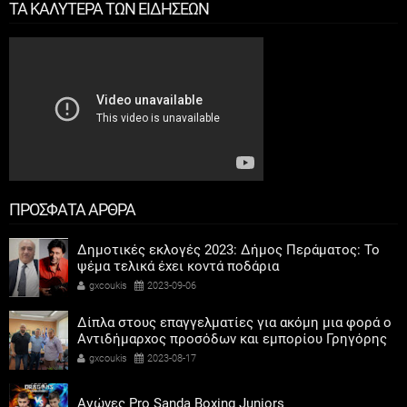
ΤΑ ΚΑΛΥΤΕΡΑ ΤΩΝ ΕΙΔΗΣΕΩΝ
ΠΡΟΣΦΑΤΑ ΑΡΘΡΑ
Δημοτικές εκλογές 2023: Δήμος Περάματος: Το
ψέμα τελικά έχει κοντά ποδάρια
gxcoukis
2023-09-06
Δίπλα στους επαγγελματίες για ακόμη μια φορά ο
Αντιδήμαρχος προσόδων και εμπορίου Γρηγόρης
Καψοκόλης
gxcoukis
2023-08-17
Αγώνες Pro Sanda Boxing Juniors