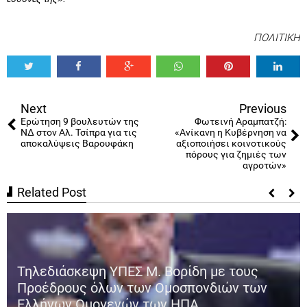
ΠΟΛΙΤΙΚΗ
Tweet
Share
Share
Share
Share
Share
0
Next
Previous
Ερώτηση 9 βουλευτών της
Φωτεινή Αραμπατζή:
ΝΔ στον Αλ. Τσίπρα για τις
«Ανίκανη η Κυβέρνηση να
αποκαλύψεις Βαρουφάκη
αξιοποιήσει κοινοτικούς
πόρους για ζημιές των
αγροτών»
Related Post
Τηλεδιάσκεψη ΥΠΕΣ Μ. Βορίδη με τους
Προέδρους όλων των Ομοσπονδιών των
Ελλήνων Ομογενών των ΗΠΑ