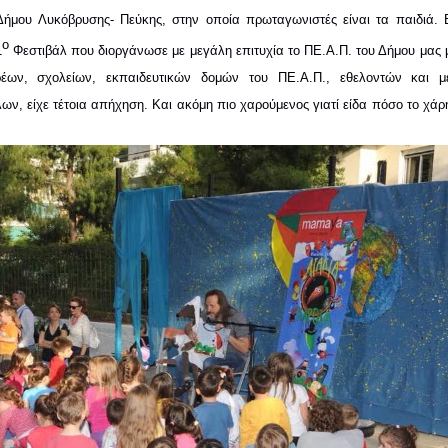
 Δήμου Λυκόβρυσης- Πεύκης, στην οποία πρωταγωνιστές είναι τα παιδιά. Ε
ο
1
 Φεστιβάλ που διοργάνωσε με μεγάλη επιτυχία το ΠΕ.Α.Π. του Δήμου μας μ
έων, σχολείων, εκπαιδευτικών δομών του ΠΕ.Α.Π., εθελοντών και με
ων, είχε τέτοια απήχηση. Και ακόμη πιο χαρούμενος γιατί είδα πόσο το χάρ