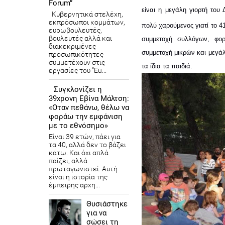
Forum”
είναι η μεγάλη γιορτή του
Κυβερνητικά στελέχη,
εκπρόσωποι κομμάτων,
πολύ χαρούμενος γιατί το 4
ευρωβουλευτές,
βουλευτές αλλά και
συμμετοχή συλλόγων, φορ
διακεκριμένες
συμμετοχή μικρών και μεγάλ
προσωπικότητες
συμμετέχουν στις
τα ίδια τα παιδιά. 
εργασίες του “Eu...
Συγκλονίζει η
39χρονη Εβίνα Μάλτση:
«Οταν πεθάνω, θέλω να
φοράω την εμφάνιση
με το εθνόσημο»
Είναι 39 ετών, πάει για
τα 40, αλλά δεν το βάζει
κάτω. Και όχι απλά
παίζει, αλλά
πρωταγωνιστεί. Αυτή
είναι η ιστορία της
έμπειρης αρχη...
Θυσιάστηκε
για να
σώσει τη