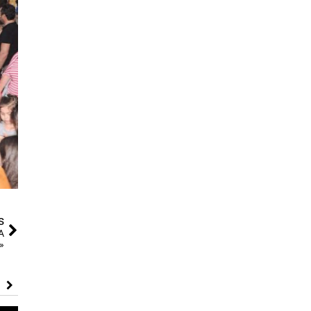
s
Α
»