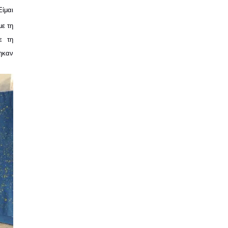
ίμαι 
ε τη 
 τη 
ηκαν 