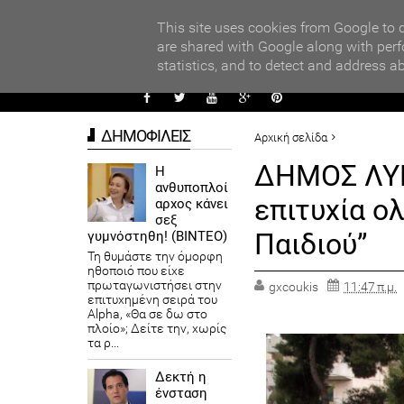
PARADI
ors
This site uses cookies from Google to d
are shared with Google along with perf
statistics, and to detect and address a
ΑΥΤΟΔ
ΔΗΜΟΦΙΛΕΙΣ
Αρχική σελίδα
ΔΗΜΟΙ
ΔΗΜΟΣ ΛΥΚΟΒΡΥΣΗΣ
ΔΗΜΟΣ ΛΥΚ
Η
ανθυποπλοί
επιτυχία ο
αρχος κάνει
σεξ
Παιδιού”
γυμνόστηθη! (ΒΙΝΤΕΟ)
Τη θυμάστε την όμορφη
ηθοποιό που είχε
πρωταγωνιστήσει στην
gxcoukis
11:47 π.μ.
επιτυχημένη σειρά του
Alpha, «Θα σε δω στο
πλοίο»; Δείτε την, χωρίς
τα ρ...
Δεκτή η
ένσταση