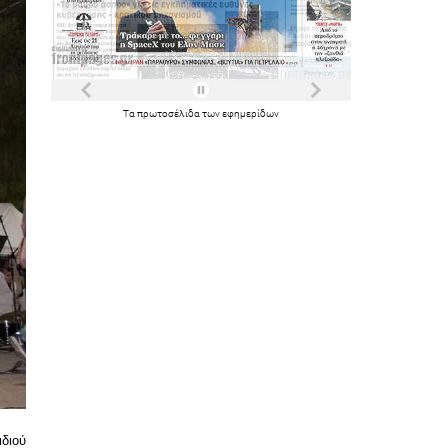
Τα
πρωτοσέλιδα
των
εφημερίδων
ιού 