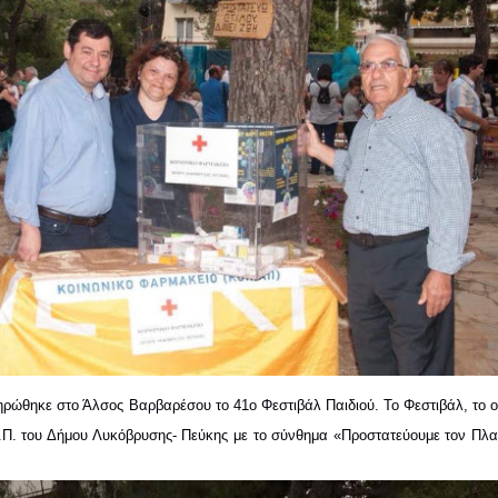
ηρώθηκε στο Άλσος Βαρβαρέσου το 41ο Φεστιβάλ Παιδιού. Το Φεστιβάλ, το ο
Π. του Δήμου Λυκόβρυσης- Πεύκης με το σύνθημα «Προστατεύουμε τον Πλαν