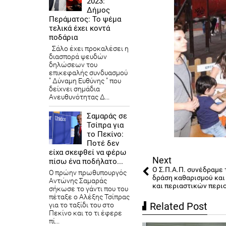
2023:
Δήμος
Περάματος: Το ψέμα
τελικά έχει κοντά
ποδάρια
Σάλο έχει προκαλέσει η
διασπορά ψευδών
δηλώσεων του
επικεφαλής συνδυασμού
" Δύναμη Ευθύνης " που
δείχνει σημάδια
Ανευθυνότητας Δ...
Σαμαράς σε
Τσίπρα για
το Πεκίνο:
Ποτέ δεν
είχα σκεφθεί να φέρω
Next
πίσω ένα ποδήλατο...
O Σ.Π.Α.Π. συνέδραμε
Ο πρώην πρωθυπουργός
δράση καθαρισμού κα
Αντώνης Σαμαράς
και περιαστικών περι
σήκωσε το γάντι που του
πέταξε ο Αλέξης Τσίπρας
Related Post
για το ταξίδι του στο
Πεκίνο και το τι έφερε
πί...