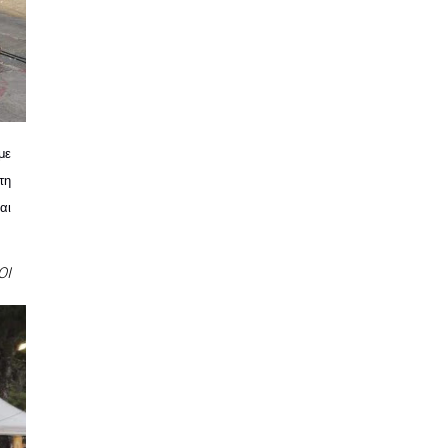
ε 
η 
ι 
ΟΙ