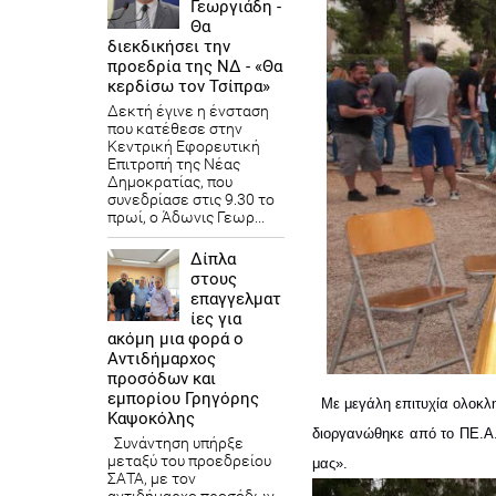
Γεωργιάδη -
Θα
διεκδικήσει την
προεδρία της ΝΔ - «Θα
κερδίσω τον Τσίπρα»
Δεκτή έγινε η ένσταση
που κατέθεσε στην
Κεντρική Εφορευτική
Επιτροπή της Νέας
Δημοκρατίας, που
συνεδρίασε στις 9.30 το
πρωί, ο Άδωνις Γεωρ...
Δίπλα
στους
επαγγελματ
ίες για
ακόμη μια φορά ο
Αντιδήμαρχος
προσόδων και
εμπορίου Γρηγόρης
  Mε μεγάλη επιτυχία ολοκλ
Καψοκόλης
διοργανώθηκε από το ΠΕ.Α.
Συνάντηση υπήρξε
μεταξύ του προεδρείου
μας».
ΣΑΤΑ, με τον