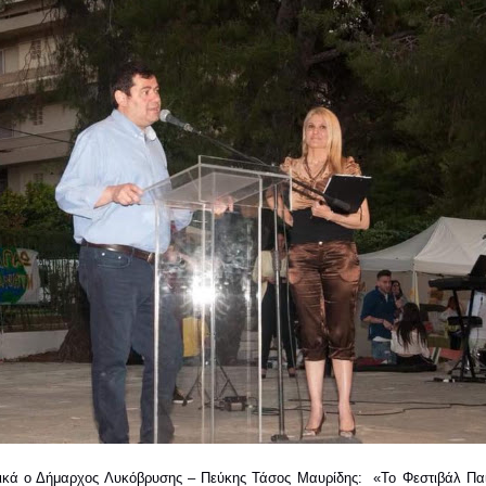
κά ο Δήμαρχος Λυκόβρυσης – Πεύκης Τάσος Μαυρίδης:  «To Φεστιβάλ Παιδ