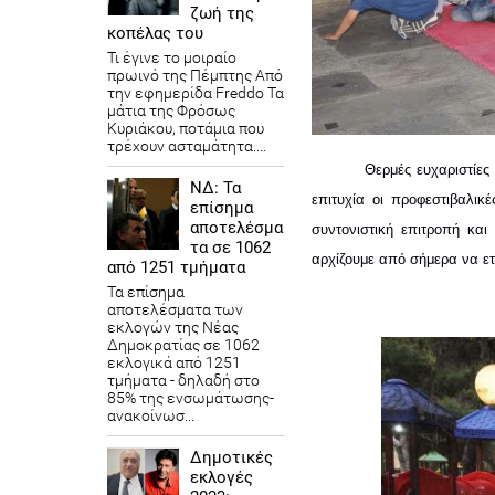
ζωή της
κοπέλας του
Τι έγινε το μοιραίο
πρωινό της Πέμπτης Από
την εφημερίδα Freddo Τα
μάτια της Φρόσως
Κυριάκου, ποτάμια που
τρέχουν ασταμάτητα....
Θερμές ευχαριστίες
ΝΔ: Τα
επιτυχία οι προφεστιβαλικέ
επίσημα
αποτελέσμα
συντονιστική επιτροπή και
τα σε 1062
αρχίζουμε από σήμερα να ετ
από 1251 τμήματα
Τα επίσημα
αποτελέσματα των
εκλογών της Νέας
Δημοκρατίας​ σε 1062
Share
Tweet
Share
Share
Share
0
εκλογικά από 1251
τμήματα - δηλαδή στο
85% της ενσωμάτωσης-
ανακοίνωσ...
Δημοτικές
εκλογές