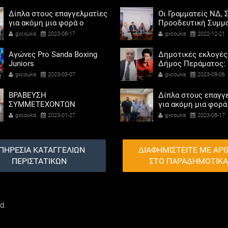
αριστεροί του χαβι
Δίπλα στους επαγγελματίες
Οι Γραμματείς ΝΔ, Σ
για ακόμη μια φορά ο
Προοδευτική Συμμα
Αντιδήμαρχος προσόδων
ΠΑΣΟΚ - Κίνημα Αλ
gxcoukis
2023-08-17
gxcoukis
2022-12-21
και εμπορίου Γρηγόρης
«μαζί» για τη συμμ
Καψοκόλης
των γυναικών στην
Αγώνες Pro Sanda Boxing
Δημοτικές εκλογές
πολιτική
Juniors
Δήμος Περάματος: 
τελικά έχει κοντά 
gxcoukis
2023-03-07
gxcoukis
2023-09-06
ΒΡΑΒΕΥΣΗ
Δίπλα στους επαγγ
ΣΥΜΜΕΤΕΧΟΝΤΩΝ
για ακόμη μια φορά
ΣΧΟΛΕΙΩΝ ΣΤΟΝ ΤΟΠΙΚΟ
Αντιδήμαρχος προ
gxcoukis
2023-01-27
gxcoukis
2023-08-17
ΔΙΑΓΩΝΙΣΜΟ ΠΕΙΡΑΜΑΤΩΝ
και εμπορίου Γρηγ
ΦΥΣΙΚΩΝ ΕΠΙΣΤΗΜΩΝ
Καψοκόλης
ΠΗΡΕΣΙΑ ΚΑΤΑΓΓΕΛΙΩΝ
ΔΙΑΦΗΜΙΣΤΕΙΤΕ ΜΕ ΑΡ
ΠΕΡΙΣΤΑΤΙΚΩΝ
ΣΤΟ ΠΑΡΑΔΗΜΟΤΙΚ
d.