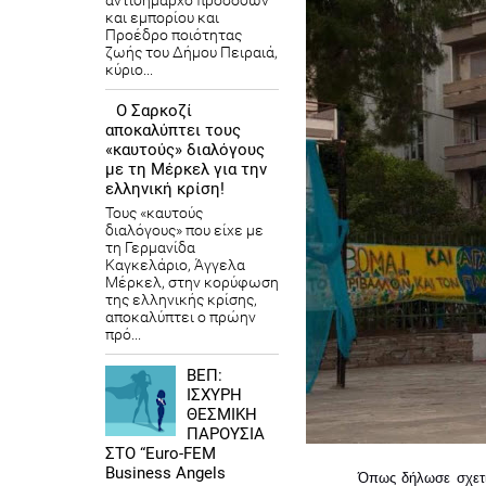
αντιδήμαρχο προσόδων
και εμπορίου και
Προέδρο ποιότητας
ζωής του Δήμου Πειραιά,
κύριο...
Ο Σαρκοζί
αποκαλύπτει τους
«καυτούς» διαλόγους
με τη Μέρκελ για την
ελληνική κρίση!
Τους «καυτούς
διαλόγους» που είχε με
τη Γερμανίδα
Καγκελάριο, Άγγελα
Μέρκελ, στην κορύφωση
της ελληνικής κρίσης,
αποκαλύπτει ο πρώην
πρό...
ΒΕΠ:
ΙΣΧΥΡΗ
ΘΕΣΜΙΚΗ
ΠΑΡΟΥΣΙΑ
ΣΤΟ “Euro-FEM
Business Angels
Όπως δήλωσε σχετι