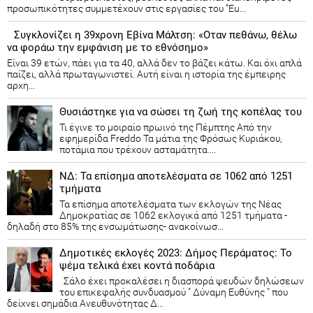
προσωπικότητες συμμετέχουν στις εργασίες του “Eu...
Συγκλονίζει η 39χρονη Εβίνα Μάλτση: «Οταν πεθάνω, θέλω
να φοράω την εμφάνιση με το εθνόσημο»
Είναι 39 ετών, πάει για τα 40, αλλά δεν το βάζει κάτω. Και όχι απλά
παίζει, αλλά πρωταγωνιστεί. Αυτή είναι η ιστορία της έμπειρης
αρχη...
Θυσιάστηκε για να σώσει τη ζωή της κοπέλας του
Τι έγινε το μοιραίο πρωινό της Πέμπτης Από την
εφημερίδα Freddo Τα μάτια της Φρόσως Κυριάκου,
ποτάμια που τρέχουν ασταμάτητα....
ΝΔ: Τα επίσημα αποτελέσματα σε 1062 από 1251
τμήματα
Τα επίσημα αποτελέσματα των εκλογών της Νέας
Δημοκρατίας​ σε 1062 εκλογικά από 1251 τμήματα -
δηλαδή στο 85% της ενσωμάτωσης- ανακοίνωσ...
Δημοτικές εκλογές 2023: Δήμος Περάματος: Το
ψέμα τελικά έχει κοντά ποδάρια
Σάλο έχει προκαλέσει η διασπορά ψευδών δηλώσεων
του επικεφαλής συνδυασμού " Δύναμη Ευθύνης " που
δείχνει σημάδια Ανευθυνότητας Δ...