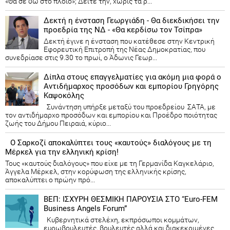
«Θα σε δω στο πλοίο»; Δείτε την, χωρίς τα ρ...
Δεκτή η ένσταση Γεωργιάδη - Θα διεκδικήσει την
προεδρία της ΝΔ - «Θα κερδίσω τον Τσίπρα»
Δεκτή έγινε η ένσταση που κατέθεσε στην Κεντρική
Εφορευτική Επιτροπή της Νέας Δημοκρατίας, που
συνεδρίασε στις 9.30 το πρωί, ο Άδωνις Γεωρ...
Δίπλα στους επαγγελματίες για ακόμη μια φορά ο
Αντιδήμαρχος προσόδων και εμπορίου Γρηγόρης
Καψοκόλης
Συνάντηση υπήρξε μεταξύ του προεδρείου ΣΑΤΑ, με
τον αντιδήμαρχο προσόδων και εμπορίου και Προέδρο ποιότητας
ζωής του Δήμου Πειραιά, κύριο...
Ο Σαρκοζί αποκαλύπτει τους «καυτούς» διαλόγους με τη
Μέρκελ για την ελληνική κρίση!
Τους «καυτούς διαλόγους» που είχε με τη Γερμανίδα Καγκελάριο,
Άγγελα Μέρκελ, στην κορύφωση της ελληνικής κρίσης,
αποκαλύπτει ο πρώην πρό...
ΒΕΠ: ΙΣΧΥΡΗ ΘΕΣΜΙΚΗ ΠΑΡΟΥΣΙΑ ΣΤΟ “Euro-FEM
Business Angels Forum”
Κυβερνητικά στελέχη, εκπρόσωποι κομμάτων,
ευρωβουλευτές, βουλευτές αλλά και διακεκριμένες