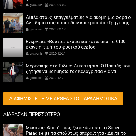
gxcoukis
2023-09-06
Δίπλα στους επαγγελματίες για ακόμη μια φορά ο
Αντιδήμαρχος προσόδων και εμπορίου Γρηγόρης
Καψοκόλης
gxcoukis
2023-08-17
Ενέργεια: «Βουτιά» ακόμα και κάτω από τα €100
έκανε η τιμή του φυσικού αερίου
gxcoukis
2022-12-21
Μαρινάκης στο Ειδικό Δικαστήριο: Ο Παππάς μου
ζήτησε να βοηθήσω τον Καλογρίτσα για να
αποκτήσει σταθμό ο ΣΥΡΙΖΑ
gxcoukis
2022-12-21
ΔΙΑΦΗΜΙΣΤΕΙΤΕ ΜΕ ΑΡΘΡΑ ΣΤΟ ΠΑΡΑΔΗΜΟΤΙΚΑ
ΔΙΑΒΑΣΑΝ ΠΕΡΙΣΣΟΤΕΡΟ
Μύκονος: Φοιτήτριες ξεσαλώνουν στο Super
Paradise με τα απολύτως απαραίτητα - Δείτε το