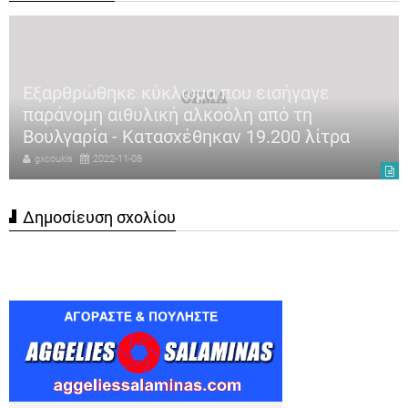
Εξαρθρώθηκε κύκλωμα που εισήγαγε
παράνομη αιθυλική αλκοόλη από τη
Βουλγαρία - Κατασχέθηκαν 19.200 λίτρα
gxcoukis
2022-11-08
Δημοσίευση σχολίου