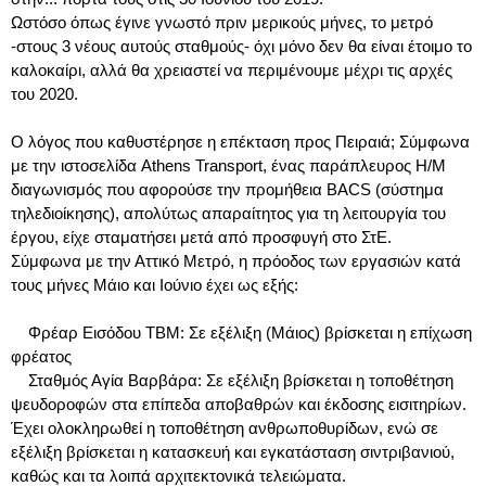
Ωστόσο όπως έγινε γνωστό πριν μερικούς μήνες, το μετρό
-στους 3 νέους αυτούς σταθμούς- όχι μόνο δεν θα είναι έτοιμο το
καλοκαίρι, αλλά θα χρειαστεί να περιμένουμε μέχρι τις αρχές
του 2020.
Ο λόγος που καθυστέρησε η επέκταση προς Πειραιά; Σύμφωνα
με την ιστοσελίδα Athens Transport, ένας παράπλευρος Η/Μ
διαγωνισμός που αφορούσε την προμήθεια BACS (σύστημα
τηλεδιοίκησης), απολύτως απαραίτητος για τη λειτουργία του
έργου, είχε σταματήσει μετά από προσφυγή στο ΣτΕ.
Σύμφωνα με την Αττικό Μετρό, η πρόοδος των εργασιών κατά
τους μήνες Μάιο και Ιούνιο έχει ως εξής:
Φρέαρ Εισόδου ΤΒΜ: Σε εξέλιξη (Μάιος) βρίσκεται η επίχωση
φρέατος
Σταθμός Αγία Βαρβάρα: Σε εξέλιξη βρίσκεται η τοποθέτηση
ψευδοροφών στα επίπεδα αποβαθρών και έκδοσης εισιτηρίων.
Έχει ολοκληρωθεί η τοποθέτηση ανθρωποθυρίδων, ενώ σε
εξέλιξη βρίσκεται η κατασκευή και εγκατάσταση σιντριβανιού,
καθώς και τα λοιπά αρχιτεκτονικά τελειώματα.