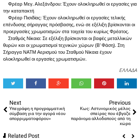
Φρέαρ Μεγ. Αλεξάνδρου: Έχουν ολοκληρωθεί οι εργασίες για
την καταπακτή
Φρέαρ Πισιδίας: Έχουν ολοκληρωθεί οι εργασίες τελικής
επένδυσης σήραγγας πρόσβασης, ενώ σε εξέλιξη βρίσκονται οι
προεργασίες χρωματισμών στα τοιχεία του κυρίως Φρέατος.
Σταθμός Νίκαια: Σε εξέλιξη βρίσκονται οι βαφές μεταλλικών
θυρών και οι χρωματισμοί τεχνικών χώρων (Β’ Φάση). Στη
Σήραγγα ΝΑΤΜ Αερισμού του Σταθμού Νίκαια έχουν
ολοκληρωθεί οι εργασίες χρωματισμών.
ΕΛΛΑΔΑ
Tweet
Share
Share
Share
Share
Share
0
Next
Previous
Υπεγράφη η προγραμματική
Κως: Αστυνομικός μέλος
σύμβαση για την αγορά νέου
σπείρας που έβγαζε
απορριμματοφόρου»
παράνομα αλλοδαπούς από τη
χώρα
Related Post