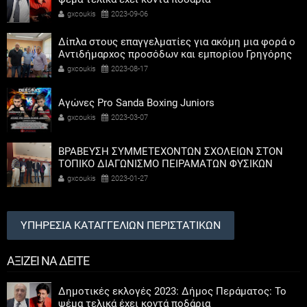
gxcoukis
2023-09-06
Δίπλα στους επαγγελματίες για ακόμη μια φορά ο
Αντιδήμαρχος προσόδων και εμπορίου Γρηγόρης
Καψοκόλης
gxcoukis
2023-08-17
Αγώνες Pro Sanda Boxing Juniors
gxcoukis
2023-03-07
ΒΡΑΒΕΥΣΗ ΣΥΜΜΕΤΕΧΟΝΤΩΝ ΣΧΟΛΕΙΩΝ ΣΤΟΝ
ΤΟΠΙΚΟ ΔΙΑΓΩΝΙΣΜΟ ΠΕΙΡΑΜΑΤΩΝ ΦΥΣΙΚΩΝ
ΕΠΙΣΤΗΜΩΝ
gxcoukis
2023-01-27
ΥΠΗΡΕΣΙΑ ΚΑΤΑΓΓΕΛΙΩΝ ΠΕΡΙΣΤΑΤΙΚΩΝ
ΑΞΙΖΕΙ ΝΑ ΔΕΙΤΕ
Δημοτικές εκλογές 2023: Δήμος Περάματος: Το
ψέμα τελικά έχει κοντά ποδάρια