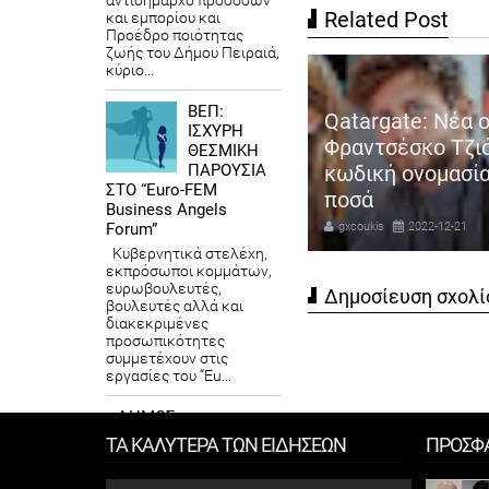
αντιδήμαρχο προσόδων
Related Post
και εμπορίου και
Προέδρο ποιότητας
ζωής του Δήμου Πειραιά,
κύριο...
ΒΕΠ:
Α: Ο ρόλος «κλειδί» στην
Qatargate: Νέα 
ΙΣΧΥΡΗ
ανεκλογή του Τραμπ τριών
Φραντσέσκο Τζιό
ΘΕΣΜΙΚΗ
πουμπλικανών «αρνητών»
κωδική ονομασία
ΠΑΡΟΥΣΙΑ
ΣΤΟ “Euro-FEM
ν εκλογών του 2020
ποσά
Business Angels
coukis
2022-11-08
gxcoukis
2022-12-21
Forum”
Κυβερνητικά στελέχη,
εκπρόσωποι κομμάτων,
ευρωβουλευτές,
Δημοσίευση σχολί
βουλευτές αλλά και
διακεκριμένες
προσωπικότητες
συμμετέχουν στις
εργασίες του “Eu...
ΔΗΜΟΣ
ΛΥΚΟΒΡΥΣΗΣ ΠΕΥΚΗΣ:
ΤΑ ΚΑΛΥΤΕΡΑ ΤΩΝ ΕΙΔΗΣΕΩΝ
ΠΡΟΣΦ
Δήμαρχος Τάσος
Μαυρίδης «Με γοργό