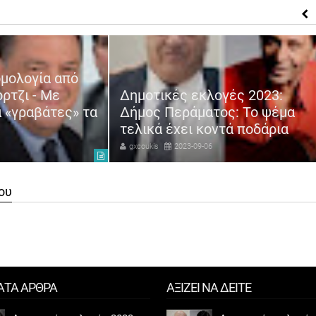
ομολογία από
ρτζι - Με
Δημοτικές εκλογές 2023:
 «γραβάτες» τα
Δήμος Περάματος: Το ψέμα
τελικά έχει κοντά ποδάρια
gxcoukis
2023-09-06
ου
ΑΤΑ ΑΡΘΡΑ
ΑΞΙΖΕΙ ΝΑ ΔΕΙΤΕ