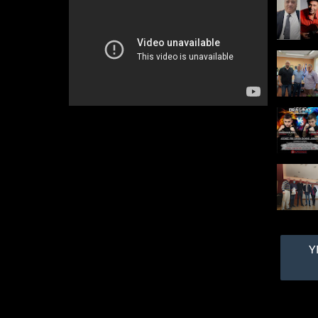
ρυθμό προχωρούν οι
εργασίες
ανακατασκευής του
Δημοτικού Γηπέδου
Μπάσκετ στην Πεύκη -
Εργαζόμαστε για την
άρτια κατάσταση όλων
των υποδομών του
Δήμου μας»
Σε πλήρη εξέλιξη οι
εργασίες ανάπλασης στο
Κλειστό Γήπεδο
Καλαθοσφαίρισης στην
Πεύκη που παραδίδεται
στη Λυκόβρυση Πεύκη
πανέτοιμο...
Η Βόρεια
Ελλάδα
στην εποχή
Υ
των
σύγχρονων έργων
υποδομής με χιλιάδες
νέες θέσεις εργασίας»
– Συμμετοχή της