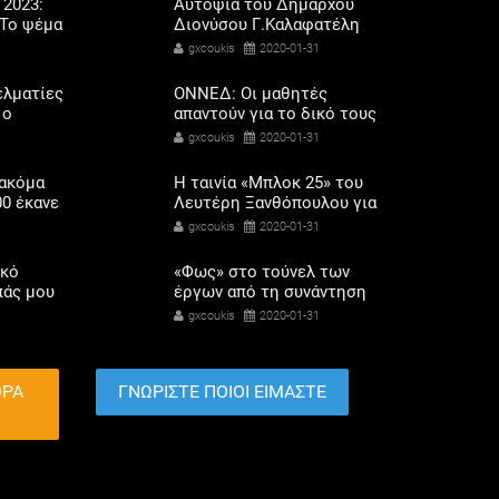
 2023:
Αυτοψία του Δημάρχου
Το ψέμα
Διονύσου Γ.Καλαφατέλη
ποδάρια
στο Κτήμα Τατοΐου και
gxcoukis
2020-01-31
σύσκεψη με το Γ.Γ.
Πολιτισμού Γ.Διδασκάλου
ελματίες
ΟΝΝΕΔ: Οι μαθητές
 ο
απαντούν για το δικό τους
σόδων
σχολείο
gxcoukis
2020-01-31
όρης
 ακόμα
Η ταινία «Μπλοκ 25» του
00 έκανε
Λευτέρη Ξανθόπουλου για
 αερίου
το Ολοκαύτωμα, στις 3/2
gxcoukis
2020-01-31
στη Δροσιά
ικό
«Φως» στο τούνελ των
πάς μου
έργων από τη συνάντηση
 τον
του Δημάρχου Ιλίου με τον
gxcoukis
2020-01-31
Περιφερειάρχη Αττικής
ο
ΘΡΑ
ΓΝΩΡΙΣΤΕ ΠΟΙΟΙ ΕΙΜΑΣΤΕ
Α