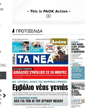
ι
ιος
ε
ΠΡΩΤΟΣΕΛΙΔΑ
ι
ΕΝΟ
e
s
α
ι
ς