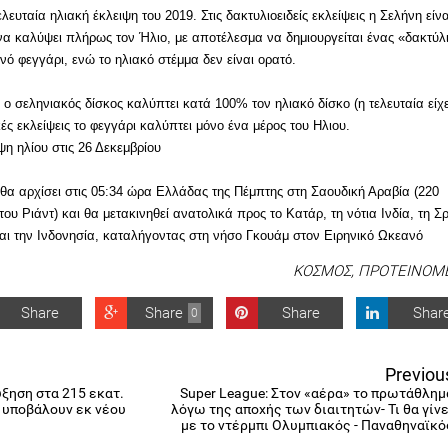
τελευταία ηλιακή έκλειψη του 2019. Στις δακτυλιοειδείς εκλείψεις η Σελήνη είνα
να καλύψει πλήρως τον Ήλιο, με αποτέλεσμα να δημιουργείται ένας «δακτύλ
νό φεγγάρι, ενώ το ηλιακό στέμμα δεν είναι ορατό.
ις ο σεληνιακός δίσκος καλύπτει κατά 100% τον ηλιακό δίσκο (η τελευταία είχ
ικές εκλείψεις το φεγγάρι καλύπτει μόνο ένα μέρος του Ηλιου.
ψη ηλίου στις 26 Δεκεμβρίου
 θα αρχίσει στις 05:34 ώρα Ελλάδας της Πέμπτης στη Σαουδική Αραβία (220
του Ριάντ) και θα μετακινηθεί ανατολικά προς το Κατάρ, τη νότια Ινδία, τη Σρ
αι την Ινδονησία, καταλήγοντας στη νήσο Γκουάμ στον Ειρηνικό Ωκεανό
ΚΟΣΜΟΣ
,
ΠΡΟΤΕΙΝΟΜ
Share
Share
Share
Shar
0
Previou
ξηση στα 215 εκατ.
Super League: Στον «αέρα» το πρωτάθλημ
α υποβάλουν εκ νέου
λόγω της αποχής των διαιτητών- Τι θα γίνε
με το ντέρμπι Ολυμπιακός - Παναθηναϊκό