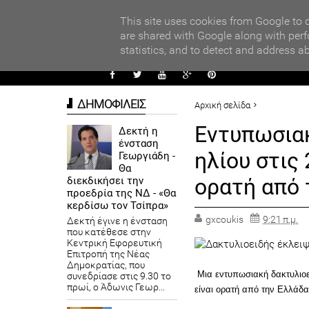
PARADI
ς Περάματος: Το ψέμα τελικά έχει κοντά ποδάρια
This site uses cookies from Google to d
are shared with Google along with perf
statistics, and to detect and address a
ΑΥΤΟΔ
ΔΗΜΟΦΙΛΕΙΣ
Αρχική σελίδα
ΚΟΣΜΟΣ
ΠΡΟΤΕΙΝΟΜΕΝΟ
Εντυπωσιακ
Δεκτή η
ένσταση
Εντυπωσιακό: Δακτυλιοειδής
ηλίου στις
Γεωργιάδη -
Θα
ορατή από 
διεκδικήσει την
προεδρία της ΝΔ - «Θα
κερδίσω τον Τσίπρα»
gxcoukis
9:21 π.μ.
Δεκτή έγινε η ένσταση
που κατέθεσε στην
Κεντρική Εφορευτική
Επιτροπή της Νέας
Δημοκρατίας, που
Μια εντυπωσιακή δακτυλιοει
συνεδρίασε στις 9.30 το
πρωί, ο Άδωνις Γεωρ...
είναι ορατή από την Ελλάδα