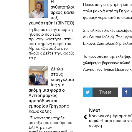
Η
Πρόκειται για την τρίτη και 
ανθυποπλοί
πολύ μακριά από τη Γη για 
αρχος κάνει
σεξ
φωτιάς» γύρω από το σκοτει
γυμνόστηθη! (ΒΙΝΤΕΟ)
Τη θυμάστε την όμορφη
Στις ολικές ηλιακές εκλείψε
ηθοποιό που είχε
συμβεί τον Ιούλιο). Στις μερ
πρωταγωνιστήσει στην
Εικόνα: Δακτυλιοειδής έκλει
επιτυχημένη σειρά του
Alpha, «Θα σε δω στο
πλοίο»; Δείτε την, χωρίς
Το «μονοπάτι» της έκλειψης
τα ρ...
χιλιόμετρα βορειοανατολικά 
Δίπλα
Λάνκα, τον Ινδικό Ωκεανό κ
στους
επαγγελματ
ίες για
ακόμη μια φορά ο
Tweet
Αντιδήμαρχος
προσόδων και
εμπορίου Γρηγόρης
Next
Καψοκόλης
Κοινωνικό μέρισμα: Αύ
Συνάντηση υπήρξε
ευρώ -Ποιοι πρέπει ν
μεταξύ του προεδρείου
αίτηση
ΣΑΤΑ, με τον