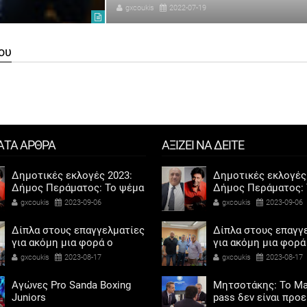
gxcoukis
2022-07-19
ου
ΑΤΑ ΑΡΘΡΑ
ΑΞΙΖΕΙ ΝΑ ΔΕΙΤΕ
Δημοτικές εκλογές 2023:
Δημοτικές εκλογές
Δήμος Περάματος: Το ψέμα
Δήμος Περάματος: 
τελικά έχει κοντά ποδάρια
τελικά έχει κοντά 
gxcoukis
2023-09-06
gxcoukis
2023-09-06
Δίπλα στους επαγγελματίες
Δίπλα στους επαγγ
για ακόμη μια φορά ο
για ακόμη μια φορά
Αντιδήμαρχος προσόδων
Αντιδήμαρχος προ
gxcoukis
2023-08-17
gxcoukis
2023-08-17
και εμπορίου Γρηγόρης
και εμπορίου Γρηγ
Καψοκόλης
Καψοκόλης
Αγώνες Pro Sanda Boxing
Μητσοτάκης: Το Ma
Juniors
pass δεν είναι προ