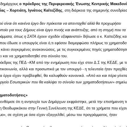
ς δημάρχους
ο πρόεδρος της Περιφερειακής Ένωσης Κεντρικής Μακεδον
ας – Χορτιάτη, Ιγνάτιος Καϊτεζίδης
, στη διάρκεια της σημερινής συνεδρία
ύ είναι ότι κανένα έργο δεν πρόκειται να απενταχθεί αλλά θα προχωρήσει
ποίο για τους Δήμους είναι έργο πνοής και ανάπτυξης, από τη στιγμή που τα
ράμματα, όπως η ΣΑΤΑ έχουν σχεδόν εξαφανιστεί»
δήλωσε ο κ. Καϊτεζίδης κα
ου έδωσε ο υπουργός είναι ό,τι εφόσον διαμορφώσει πλήρως το χρηματοδο
θα κάνει συγκριμένες ανακοινώσεις, με τις συγκεκριμένες πηγές χρηματοδότησ
ι και να χρηματοδοτηθεί στο σύνολο του.
ρόεδρος της ΠΕΔ –ΚΜ από την ενημέρωση που είχε στον Δ.Σ της ΚΕΔΕ, με τ
επικοινωνία, αλλά και προσωπικά με τον υπουργό - η τελευταία ήταν προχθές
σα έργα είχαν προβλεφθεί, θα καλυφθούν κανονικά.
«Από κει και πέρα γίνετα
υργείο Εσωτερικών που θα καλύψει το σύνολο των χρηματοδοτήσεων»
σημείω
ηματοδοτήσεις»
νθύμισε ότι η ανησυχία των Δημάρχων εκφράστηκε, μετά την επισήμανση τ
 Θεοδωρικάκου στην Γενική Συνέλευση της ΚΕΔΕ, ότι τα χρήματα που είχα
μο», σε σχέση με όσα είχαν εξαγγελθεί, μέσω του προγράμματος, ήταν