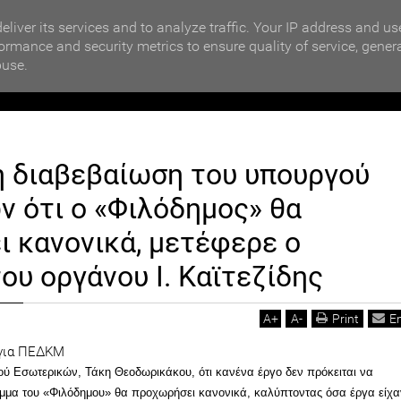
MOTIKA NEWS
Ενέργεια: «Βουτιά» ακόμα και κάτω από τα €100 έκανε 
eliver its services and to analyze traffic. Your IP address and us
ormance and security metrics to ensure quality of service, gener
buse.
ΙΟΙΚΗΣΗ
ΠΟΛΙΤΙΚΗ
ΟΙΚΟΝΟΜΙΑ
LIFESTYL
 διαβεβαίωση του υπουργού
υ υπουργού Εσωτερικών ότι ο «Φιλόδημος» θα προχωρήσει κανονικά, μετέφε
 ότι ο «Φιλόδημος» θα
τεζίδης
 κανονικά, μετέφερε ο
ου οργάνου Ι. Καϊτεζίδης
A
+
A
-
Print
E
ού Εσωτερικών, Τάκη Θεοδωρικάκου, ότι κανένα έργο δεν πρόκειται να
μμα του «Φιλόδημου» θα προχωρήσει κανονικά, καλύπτοντας όσα έργα είχα