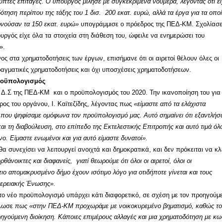
υπτες επιταγές. Ο υπουργός μίλησε με συγκεκριμένα νούμερα, λέγοντάς ότι ε
ότηση περίπου της τάξης του 1 δισ. 200 εκατ. ευρώ, αλλά τα έργα για τα οπο
νούσαν τα 150 εκατ. ευρώ»
υπογράμμισε ο πρόεδρος της ΠΕΔ-ΚΜ. Σχολίασ
ργός είχε όλα τα στοιχεία στη διάθεση του, ώφειλε να ενημερώσει του
».
ος στα χρηματοδοτήσεις των έργων, επισήμανε ότι οι αιρετοί θέλουν όλες οι
ραγματικές χρηματοδοτήσεις και όχι υποσχέσεις χρηματοδοτήσεων.
ροϋπολογισμός
Δ.Σ της ΠΕΔ-ΚΜ και ο προϋπολογισμός του 2020. Την ικανοποίηση του για
ος του οργάνου, Ι. Καϊτεζίδης, λέγοντας πως
«είμαστε από τα ελάχιστα
που ψηφίσαμε ομόφωνα τον προϋπολογισμό μας. Αυτό σημαίνει ότι εξαντλήσ
και τη διαβούλευση, στο επίπεδο της Εκτελεστικής Επιτροπής και αυτό τιμά όλ
. Είμαστε ενωμένοι και για αυτό είμαστε δυνατοί».
 συνεχίσει να λειτουργεί ανοιχτά και δημοκρατικά, και δεν πρόκειται να κλ
ρθάνοικτες και διαφανείς, γιατί θεωρούμε ότι όλοι οι αιρετοί, όλοι οι
 πιο απομακρυσμένο δήμο έχουν ισότιμο λόγο για οτιδήποτε γίνεται και τους
φερειακής Ένωσης».
το νέο προϋπολογισμό υπάρχει κάτι διαφορετικό, σε σχέση με τον προηγούμ
ήλωσε
πως «στην ΠΕΔ-ΚΜ προχωράμε με νοικοκυρεμένο βηματισμό, καθώς τ
γούμενη διοίκηση. Κάποιες επιμέρους αλλαγές και μια χρηματοδότηση με κω