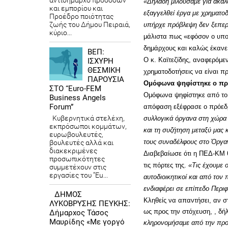
αντιδήμαρχο προσόδων
«Δηλαδή μιλούσαμε για ακάλ
και εμπορίου και
εξαγγελθεί έργα με χρηματοδ
Προέδρο ποιότητας
ζωής του Δήμου Πειραιά,
υπήρχε πρόβλεψη δεν ξεπερ
κύριο...
μάλιστα πως «εφόσον ο υπου
δημάρχους και καλώς έκανε
ΒΕΠ:
Ο κ. Καϊτεζίδης, αναφερόμεν
ΙΣΧΥΡΗ
ΘΕΣΜΙΚΗ
χρηματοδοτήσεις να είναι π
ΠΑΡΟΥΣΙΑ
Ομόφωνα ψηφίστηκε ο π
ΣΤΟ “Euro-FEM
Ομόφωνα ψηφίστηκε από το 
Business Angels
Forum”
απόφαση εξέφρασε ο πρόεδρ
Κυβερνητικά στελέχη,
συλλογικά όργανα στη χώρα 
εκπρόσωποι κομμάτων,
και τη συζήτηση μεταξύ μας 
ευρωβουλευτές,
τους συναδέλφους στο Όργανο
βουλευτές αλλά και
διακεκριμένες
Διαβεβαίωσε ότι η ΠΕΔ-ΚΜ θα
προσωπικότητες
τις πόρτες της.
«Τις έχουμε ο
συμμετέχουν στις
εργασίες του “Eu...
αυτοδιοικητικοί και από τον
ενδιαφέρει σε επίπεδο Περι
ΔΗΜΟΣ
Κληθείς να απαντήσει, αν σ
ΛΥΚΟΒΡΥΣΗΣ ΠΕΥΚΗΣ:
ως προς την στόχευση, , δ
Δήμαρχος Τάσος
Μαυρίδης «Με γοργό
κληρονομήσαμε από την προη