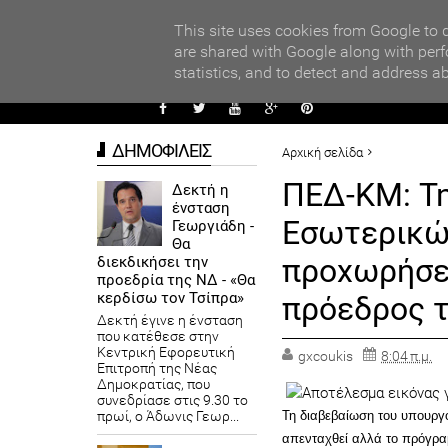
PARADI
Φραντσέσκο Τζιόρτζι - Με κωδική ονομασία «γραβάτες» τα ποσά
This site uses cookies from Google to d
are shared with Google along with perf
statistics, and to detect and address a
ΑΥΤΟΔ
ΔΗΜΟΦΙΛΕΙΣ
Αρχική σελίδα
ΑΥΤΟΔΙΟΙΚΗΣΗ
ΠΕΔ-ΚΜ: Τη
Δεκτή η
ένσταση
ΠΕΔ-ΚΜ: Τη διαβεβαίωση το
Εσωτερικών
Γεωργιάδη -
πρόεδρος του οργάνου Ι. Καϊ
Θα
προχωρήσει
διεκδικήσει την
προεδρία της ΝΔ - «Θα
κερδίσω τον Τσίπρα»
πρόεδρος τ
Δεκτή έγινε η ένσταση
που κατέθεσε στην
Κεντρική Εφορευτική
gxcoukis
8:04 π.μ.
Επιτροπή της Νέας
Δημοκρατίας, που
συνεδρίασε στις 9.30 το
πρωί, ο Άδωνις Γεωρ...
Τη διαβεβαίωση του υπουργ
απενταχθεί αλλά το πρόγρα