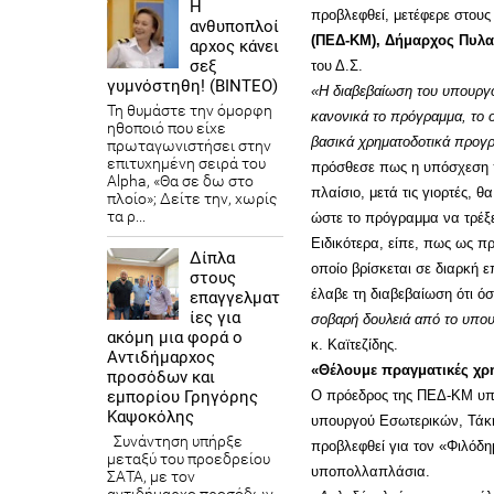
Η
προβλεφθεί, μετέφερε στου
ανθυποπλοί
(ΠΕΔ-ΚΜ), Δήμαρχος Πυλαί
αρχος κάνει
σεξ
του Δ.Σ.
γυμνόστηθη! (ΒΙΝΤΕΟ)
«Η διαβεβαίωση του υπουργο
Τη θυμάστε την όμορφη
κανονικά το πρόγραμμα, το ο
ηθοποιό που είχε
βασικά χρηματοδοτικά προγ
πρωταγωνιστήσει στην
επιτυχημένη σειρά του
πρόσθεσε πως η υπόσχεση π
Alpha, «Θα σε δω στο
πλαίσιο, μετά τις γιορτές, 
πλοίο»; Δείτε την, χωρίς
τα ρ...
ώστε το πρόγραμμα να τρέξε
Ειδικότερα, είπε, πως ως π
Δίπλα
οποίο βρίσκεται σε διαρκή 
στους
έλαβε τη διαβεβαίωση ότι ό
επαγγελματ
ίες για
σοβαρή δουλειά από το υπο
ακόμη μια φορά ο
κ. Καϊτεζίδης.
Αντιδήμαρχος
«Θέλουμε πραγματικές χρ
προσόδων και
εμπορίου Γρηγόρης
Ο πρόεδρος της ΠΕΔ-ΚΜ υπε
Καψοκόλης
υπουργού Εσωτερικών, Τάκη
Συνάντηση υπήρξε
προβλεφθεί για τον «Φιλόδη
μεταξύ του προεδρείου
υποπολλαπλάσια.
ΣΑΤΑ, με τον