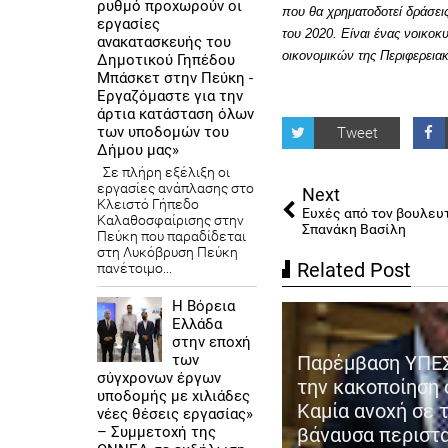
ρυθμό προχωρούν οι
που θα χρηματοδοτεί δράσε
εργασίες
του 2020. Είναι ένας νοικο
ανακατασκευής του
οικονομικών της Περιφερει
Δημοτικού Γηπέδου
Μπάσκετ στην Πεύκη -
Εργαζόμαστε για την
άρτια κατάσταση όλων
των υποδομών του
Tweet
Δήμου μας»
Σε πλήρη εξέλιξη οι
εργασίες ανάπλασης στο
Next
Κλειστό Γήπεδο
Ευχές από τον βουλευ
Καλαθοσφαίρισης στην
Σπανάκη Βασίλη
Πεύκη που παραδίδεται
στη Λυκόβρυση Πεύκη
Related Post
πανέτοιμο...
Η Βόρεια
 θεαματική συμμετοχή
Ελλάδα
οκληρώθηκε η Ημερίδα του
στην εποχή
των
ΕΣ και του Ε.Κ.Δ.Δ.Α. για τα
Παρέμβαση ΥΠΕΣ
σύγχρονων έργων
α επιτελικά στελέχη -
την κακοποίηση 
υποδομής με χιλιάδες
ρατείνεται η προθεσμία
Καμία ανοχή σε 
νέες θέσεις εργασίας»
– Συμμετοχή της
οβολής αιτήσεων
βάναυσα περιστ