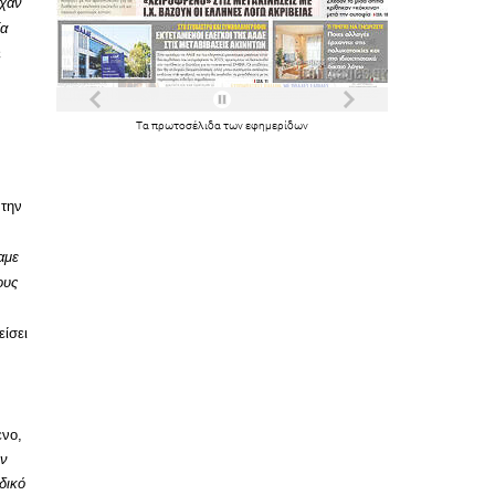
ίχαν
ία
ε
Τα
πρωτοσέλιδα
των
εφημερίδων
 την
αμε
ους
είσει
ενο,
ον
δικό