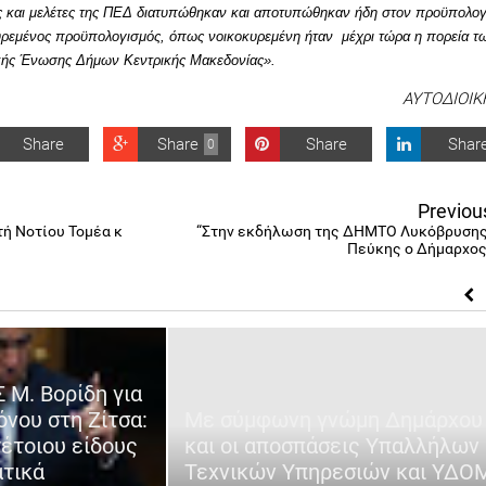
ις και μελέτες της ΠΕΔ διατυπώθηκαν και αποτυπώθηκαν ήδη στον προϋπολο
κυρεμένος προϋπολογισμός, όπως νοικοκυρεμένη ήταν μέχρι τώρα η πορεία τ
ακής Ένωσης Δήμων Κεντρικής Μακεδονίας».
ΑΥΤΟΔΙΟΙ
Share
Share
Share
Shar
0
Previou
τή Νοτίου Τομέα κ
“Στην εκδήλωση της ΔΗΜΤΟ Λυκόβρυσης
Πεύκης ο Δήμαρχος
 Μ. Βορίδη για
όνου στη Ζίτσα:
Με σύμφωνη γνώμη Δημάρχου
τέτοιου είδους
και οι αποσπάσεις Υπαλλήλων
ατικά
Τεχνικών Υπηρεσιών και ΥΔΟ