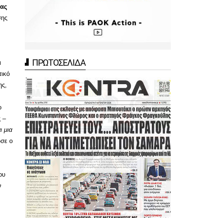
ίας
σης
ΠΡΩΤΟΣΕΛΙΔΑ
ι
τικό
ης,
ο
 –
ι μια
σε ο
ου
ν