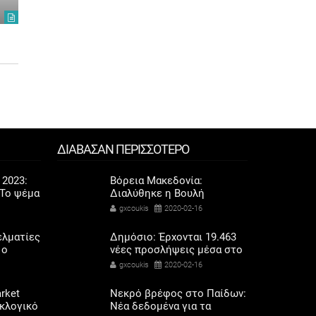
gxcoukis
2022-07-12
gxcoukis
2
ΔΙΑΒΑΣΑΝ ΠΕΡΙΣΣΟΤΕΡΟ
 2023:
Βόρεια Μακεδονία:
Το ψέμα
Διαλύθηκε η Βουλή
ποδάρια
-Πρόωρες βουλευτικές
gxcoukis
2020-02-16
εκλογές στις 12 Απριλίου
ελματίες
Δημόσιο: Έρχονται 19.463
 ο
νέες προσλήψεις μέσα στο
σόδων
2020
gxcoukis
2020-02-16
όρης
rket
Νεκρό βρέφος στο Παίδων:
εκλογικό
Νέα δεδομένα για τα