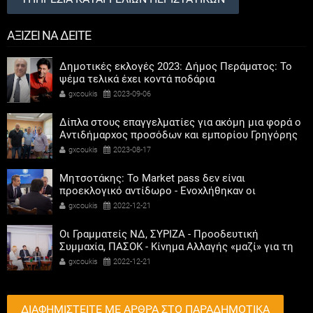
ΑΞΙΖΕΙ ΝΑ ΔΕΙΤΕ
Δημοτικές εκλογές 2023: Δήμος Περάματος: Το
ψέμα τελικά έχει κοντά ποδάρια
gxcoukis
2023-09-06
Δίπλα στους επαγγελματίες για ακόμη μια φορά ο
Αντιδήμαρχος προσόδων και εμπορίου Γρηγόρης
Καψοκόλης
gxcoukis
2023-08-17
Μητσοτάκης: Το Market pass δεν είναι
προεκλογικό αντίδωρο - Ενοχλήθηκαν οι
αριστεροί του χαβιαριού
gxcoukis
2022-12-21
Οι Γραμματείς ΝΔ, ΣΥΡΙΖΑ - Προοδευτική
Συμμαχία, ΠΑΣΟΚ - Κίνημα Αλλαγής «μαζί» για τη
συμμετοχή των γυναικών στην πολιτική
gxcoukis
2022-12-21
ΔΙΑΦΗΜΙΣΤΕΙΤΕ ΜΕ ΑΡΘΡΑ ΣΤΟ ΠΑΡΑΔΗΜΟΤΙΚΑ