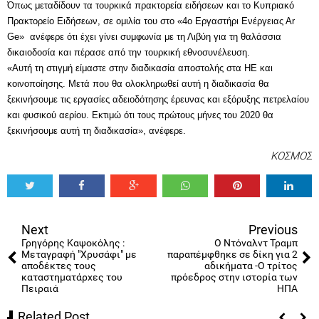
Όπως μεταδίδουν τα τουρκικά πρακτορεία ειδήσεων και το Κυπριακό
Πρακτορείο Ειδήσεων, σε ομιλία του στο «4ο Εργαστήρι Ενέργειας Αr
Ge» ανέφερε ότι έχει γίνει συμφωνία με τη Λιβύη για τη θαλάσσια
δικαιοδοσία και πέρασε από την τουρκική εθνοσυνέλευση.
«Αυτή τη στιγμή είμαστε στην διαδικασία αποστολής στα ΗΕ και
κοινοποίησης. Μετά που θα ολοκληρωθεί αυτή η διαδικασία θα
ξεκινήσουμε τις εργασίες αδειοδότησης έρευνας και εξόρυξης πετρελαίου
και φυσικού αερίου. Εκτιμώ ότι τους πρώτους μήνες του 2020 θα
ξεκινήσουμε αυτή τη διαδικασία», ανέφερε.
ΚΟΣΜΟΣ
Tweet
Share
Share
Share
Share
Share
0
Next
Previous
Γρηγόρης Καψοκόλης :
Ο Ντόναλντ Τραμπ
Μεταγραφή "Χρυσάφι" με
παραπέμφθηκε σε δίκη για 2
αποδέκτες τους
αδικήματα -Ο τρίτος
καταστηματάρχες του
πρόεδρος στην ιστορία των
Πειραιά
ΗΠΑ
Related Post