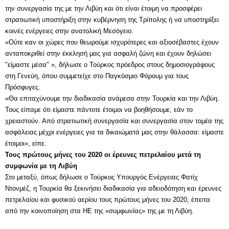
την συνεργασία της με την Λιβύη και ότι είναι έτοιμη να προσφέρει
στρατιωτική υποστήριξη στην κυβέρνηση της Τρίπολης ή να υποστηρίξει
κοινές ενέργειες στην ανατολική Μεσόγειο.
«Ούτε καν οι χώρες που θεωρούμε ισχυρότερες και αξιοσέβαστες έχουν
ανταποκριθεί στην έκκλησή μας για ασφαλή ζώνη και έχουν δηλώσει
"είμαστε μέσα" », δήλωσε ο Τούρκος πρόεδρος στους δημοσιογράφους
στη Γενεύη, όπου συμμετείχε στο Παγκόσμιο Φόρουμ για τους
Πρόσφυγες.
«Θα επιταχύνουμε την διαδικασία ανάμεσα στην Τουρκία και την Λιβύη.
Τους είπαμε ότι είμαστε πάντοτε έτοιμοι να βοηθήσουμε, εάν το
χρειαστούν. Από στρατιωτική συνεργασία και συνεργασία στον τομέα της
ασφάλειας μέχρι ενέργειες για τα δικαιώματά μας στην θάλασσα: είμαστε
έτοιμοι», είπε.
Τους πρώτους μήνες του 2020 οι έρευνες πετρελαίου μετά τη
συμφωνία με τη Λιβύη
Στο μεταξύ, όπως δήλωσε ο Τούρκος Υπουργός Ενέργειας Φατίχ
Ντονμέζ, η Τουρκία θα ξεκινήσει διαδικασία για αδειοδότηση και έρευνες
πετρελαίου και φυσικού αερίου τους πρώτους μήνες του 2020, έπειτα
από την κοινοποίηση στα ΗΕ της «συμφωνίας» της με τη Λιβύη.