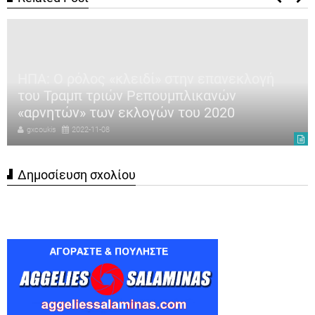
ΗΠΑ: Ο ρόλος «κλειδί» στην επανεκλογή
του Τραμπ τριών Ρεπουμπλικανών
«αρνητών» των εκλογών του 2020
gxcoukis
2022-11-08
Δημοσίευση σχολίου