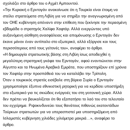
σχολιάζει στο άρθρο του ο Αχμέτ Αμπουντού.
«Την Κυριακή ο Ερντογάν ανακοίνωσε ότι η Τουρκία είναι έτοιμη να
στείλει στρατεύματα στη Λιβύη για να στηρίξει την αναγνωρισμένη από
τον ΟΗΕ κυβέrνηση απέναντι στην επίθεση που ξεκίνησε την περασμένη
εβδομάδα ο στρατηγός Χαλίφα Χαφτάρ. Αλλά ενεργώντας υπό
αυξανόμενη αίσθηση ανασφάλειας και απομόνωσης ο Ερντογάν δεν
έκανε μόνον έναν αντίπαλο στο εξωτερικό, αλλά εξόργισε και τους
περισσότερους από τους γείτονές του», αναφέρει το άρθρο.
«H δημιουργία στρατιωτικής βάσης στη Λιβύη ίσως αποδειχθεί η
μεγαλύτερη στρατηγική γκάφα του Ερντογάν, αφού εναντιώνεται στην
Αίγυπτο και τα Ηνωμένα Αραβικά Εμιράτα, που υποστηρίζουν επί χρόνια
τον Χαφτάρ στην προσπάθειά του να καταλάβει την Τρίπολη.
Όταν ο τουρκικός στρατός εισέβαλε στη βόρεια Συρία ο Ερντογάν
χρησιμοποίησε έξυπνα εθνικιστική ρητορική για να κερδίσει υποστήριξη
στο εξωτερικό για τις σκιώδεις ενέργειές του στη γειτονική χώρα. Αλλά
δεν πρέπει να βαυκαλίζεται ότι θα εξαπατήσει το λαό του στο τελευταίο
του εγχείρημα. Ριψοκινδυνεύει τους θανάτους πιθανώς εκατοντάδων
Τούρκων στρατιωτών για να υπερασπιστεί μια υποστηριζόμενη από
Ισλαμιστές κυβέρνηση χιλιάδες χιλιόμετρα μακριά…», αναφέρει το
άρθρο.