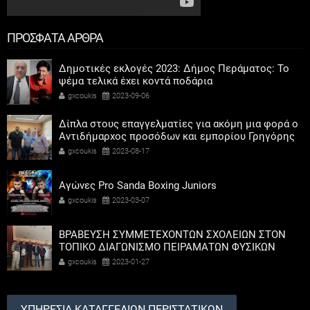
ΠΡΟΣΦΑΤΑ ΑΡΘΡΑ
Δημοτικές εκλογές 2023: Δήμος Περάματος: Το
ψέμα τελικά έχει κοντά ποδάρια
gxcoukis
2023-09-06
Δίπλα στους επαγγελματίες για ακόμη μια φορά ο
Αντιδήμαρχος προσόδων και εμπορίου Γρηγόρης
Καψοκόλης
gxcoukis
2023-08-17
Αγώνες Pro Sanda Boxing Juniors
gxcoukis
2023-03-07
ΒΡΑΒΕΥΣΗ ΣΥΜΜΕΤΕΧΟΝΤΩΝ ΣΧΟΛΕΙΩΝ ΣΤΟΝ
ΤΟΠΙΚΟ ΔΙΑΓΩΝΙΣΜΟ ΠΕΙΡΑΜΑΤΩΝ ΦΥΣΙΚΩΝ
ΕΠΙΣΤΗΜΩΝ
gxcoukis
2023-01-27
ΥΠΗΡΕΣΙΑ ΚΑΤΑΓΓΕΛΙΩΝ ΠΕΡΙΣΤΑΤΙΚΩΝ