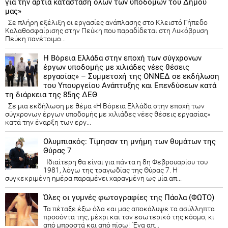
για την άρτια κατάσταση όλων των υποδομών του Δήμου
μας»
Σε πλήρη εξέλιξη οι εργασίες ανάπλασης στο Κλειστό Γήπεδο
Καλαθοσφαίρισης στην Πεύκη που παραδίδεται στη Λυκόβρυση
Πεύκη πανέτοιμο...
Η Βόρεια Ελλάδα στην εποχή των σύγχρονων
έργων υποδομής με χιλιάδες νέες θέσεις
εργασίας» – Συμμετοχή της ΟΝΝΕΔ σε εκδήλωση
του Υπουργείου Ανάπτυξης και Επενδύσεων κατά
τη διάρκεια της 85ης ΔΕΘ
Σε μια εκδήλωση με θέμα «Η Βόρεια Ελλάδα στην εποχή των
σύγχρονων έργων υποδομής με χιλιάδες νέες θέσεις εργασίας»
κατά την έναρξη των εργ...
Ολυμπιακός: Τίμησαν τη μνήμη των θυμάτων της
Θύρας 7
Ιδιαίτερη θα είναι για πάντα η 8η Φεβρουαρίου του
1981, λόγω της τραγωδίας της Θύρας 7. Η
συγκεκριμένη ημέρα παραμένει χαραγμένη ως μία απ...
Όλες οι γυμνές φωτογραφίες της Πάολα (ΦΩΤΟ)
Τα πέταξε έξω όλα και μας αποκάλυψε τα ασύλληπτα
προσόντα της, μέχρι και τον εσωτερικό της κόσμο, κι
από μπροστά και από πίσω! Ένα απ...