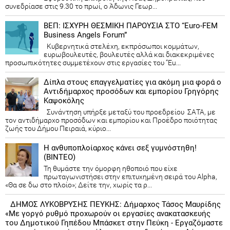
συνεδρίασε στις 9.30 το πρωί, ο Άδωνις Γεωρ...
ΒΕΠ: ΙΣΧΥΡΗ ΘΕΣΜΙΚΗ ΠΑΡΟΥΣΙΑ ΣΤΟ “Euro-FEM
Business Angels Forum”
Κυβερνητικά στελέχη, εκπρόσωποι κομμάτων,
ευρωβουλευτές, βουλευτές αλλά και διακεκριμένες
προσωπικότητες συμμετέχουν στις εργασίες του “Eu...
Δίπλα στους επαγγελματίες για ακόμη μια φορά ο
Αντιδήμαρχος προσόδων και εμπορίου Γρηγόρης
Καψοκόλης
Συνάντηση υπήρξε μεταξύ του προεδρείου ΣΑΤΑ, με
τον αντιδήμαρχο προσόδων και εμπορίου και Προέδρο ποιότητας
ζωής του Δήμου Πειραιά, κύριο...
Η ανθυποπλοίαρχος κάνει σεξ γυμνόστηθη!
(ΒΙΝΤΕΟ)
Τη θυμάστε την όμορφη ηθοποιό που είχε
πρωταγωνιστήσει στην επιτυχημένη σειρά του Alpha,
«Θα σε δω στο πλοίο»; Δείτε την, χωρίς τα ρ...
ΔΗΜΟΣ ΛΥΚΟΒΡΥΣΗΣ ΠΕΥΚΗΣ: Δήμαρχος Τάσος Μαυρίδης
«Με γοργό ρυθμό προχωρούν οι εργασίες ανακατασκευής
του Δημοτικού Γηπέδου Μπάσκετ στην Πεύκη - Εργαζόμαστε