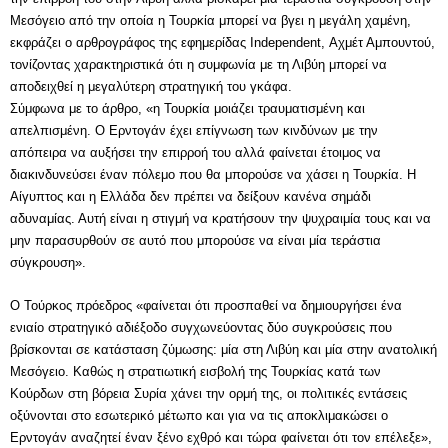
Μεσόγειο από την οποία η Τουρκία μπορεί να βγει η μεγάλη χαμένη,
εκφράζει ο αρθρογράφος της εφημερίδας Independent, Αχμέτ Αμπουντού,
τονίζοντας χαρακτηριστικά ότι η συμφωνία με τη Λιβύη μπορεί να
αποδειχθεί η μεγαλύτερη στρατηγική του γκάφα.
Σύμφωνα με το άρθρο, «η Τουρκία μοιάζει τραυματισμένη και
απελπισμένη. Ο Ερντογάν έχει επίγνωση των κινδύνων με την
απόπειρα να αυξήσει την επιρροή του αλλά φαίνεται έτοιμος να
διακινδυνεύσει έναν πόλεμο που θα μπορούσε να χάσει η Τουρκία. Η
Αίγυπτος και η Ελλάδα δεν πρέπει να δείξουν κανένα σημάδι
αδυναμίας. Αυτή είναι η στιγμή να κρατήσουν την ψυχραιμία τους και να
μην παρασυρθούν σε αυτό που μπορούσε να είναι μία τεράστια
σύγκρουση».
Ο Τούρκος πρόεδρος «φαίνεται ότι προσπαθεί να δημιουργήσει ένα
ενιαίο στρατηγικό αδιέξοδο συγχωνεύοντας δύο συγκρούσεις που
βρίσκονται σε κατάσταση ζύμωσης: μία στη Λιβύη και μία στην ανατολική
Μεσόγειο. Καθώς η στρατιωτική εισβολή της Τουρκίας κατά των
Κούρδων στη βόρεια Συρία χάνει την ορμή της, οι πολιτικές εντάσεις
οξύνονται στο εσωτερικό μέτωπο και για να τις αποκλιμακώσει ο
Ερντογάν αναζητεί έναν ξένο εχθρό και τώρα φαίνεται ότι τον επέλεξε»,