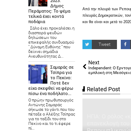
2023:
Δήμος
Από την πλευρά των Ρεπουμ
Περάματος: Το ψέμα
πλευράς Δημοκρατικών, τονί
τελικά έχει κοντά
ποδάρια
και θα είναι και μετά το 20
Σάλο έχει προκαλέσει η
διασπορά ψευδών
δηλώσεων του
επικεφαλής συνδυασμού
Tweet
" Δύναμη Ευθύνης " που
δείχνει σημάδια
Ανευθυνότητας Δ...
Next
Σαμαράς σε
Independent: Ο Ερντογ
Τσίπρα για
εμπλοκή στη Μεσόγει
το Πεκίνο:
Ποτέ δεν
Related Post
είχα σκεφθεί να φέρω
πίσω ένα ποδήλατο...
Ο πρώην πρωθυπουργός
Αντώνης Σαμαράς
σήκωσε το γάντι που του
πέταξε ο Αλέξης Τσίπρας
ΗΠΑ: Ο ρόλος «κ
για το ταξίδι του στο
ντογάν: Ζητά τη στήριξη της
επανεκλογή του
Πεκίνο και το τι έφερε
πί...
σίας για τις χερσαίες
Ρεπουμπλικανών