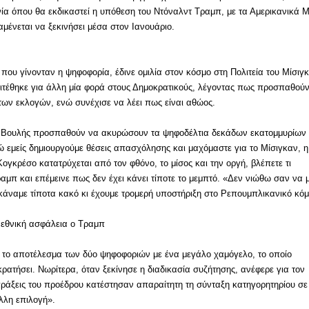
νία όπου θα εκδικαστεί η υπόθεση του Ντόναλντ Τραμπ, με τα Αμερικανικά
ένεται να ξεκινήσει μέσα στον Ιανουάριο.
ου γίνονταν η ψηφοφορία, έδινε ομιλία στον κόσμο στη Πολιτεία του Μίσιγ
πιτέθηκε για άλλη μία φορά στους Δημοκρατικούς, λέγοντας πως προσπαθού
ων εκλογών, ενώ συνέχισε να λέει πως είναι αθώος.
ς Βουλής προσπαθούν να ακυρώσουν τα ψηφοδέλτια δεκάδων εκατομμυρίων
 εμείς δημιουργούμε θέσεις απασχόλησης και μαχόμαστε για το Μίσιγκαν, η
ογκρέσο κατατρύχεται από τον φθόνο, το μίσος και την οργή, βλέπετε τι
Τραμπ και επέμεινε πως δεν έχει κάνει τίποτε το μεμπτό. «Δεν νιώθω σαν να 
κάναμε τίποτα κακό κι έχουμε τρομερή υποστήριξη στο Ρεπουμπλικανικό κό
ν εθνική ασφάλεια ο Τραμπ
 το αποτέλεσμα των δύο ψηφοφοριών με ένα μεγάλο χαμόγελο, το οποίο
ατήσει. Νωρίτερα, όταν ξεκίνησε η διαδικασία συζήτησης, ανέφερε για τον
ράξεις του προέδρου κατέστησαν απαραίτητη τη σύνταξη κατηγορητηρίου σε
λλη επιλογή».