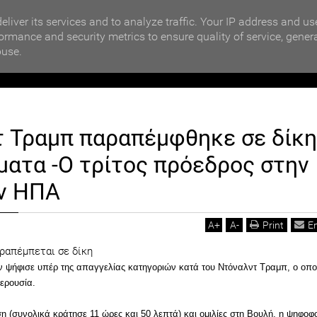
MOTIKA NEWS
ΒΡΑΒΕΥΣΗ ΣΥΜΜΕΤΕΧΟΝΤΩΝ ΣΧΟΛΕΙΩΝ ΣΤΟΝ ΤΟΠΙΚΟ 
eliver its services and to analyze traffic. Your IP address and us
ormance and security metrics to ensure quality of service, gener
buse.
ΙΟΙΚΗΣΗ
ΠΟΛΙΤΙΚΗ
ΟΙΚΟΝΟΜΙΑ
LIFESTYL
 Τραμπ παραπέμφθηκε σε δίκη
ηκε σε δίκη για 2 αδικήματα -Ο τρίτος πρόεδρος στην ιστορία των ΗΠΑ
ήματα -Ο τρίτος πρόεδρος στην
ων ΗΠΑ
A
+
A
-
Print
E
ψήφισε υπέρ της απαγγελίας κατηγοριών κατά του Ντόναλντ Τραμπ, ο οπο
ερουσία.
(συνολικά κράτησε 11 ώρες και 50 λεπτά) και ομιλίες στη Βουλή, η ψηφοφ