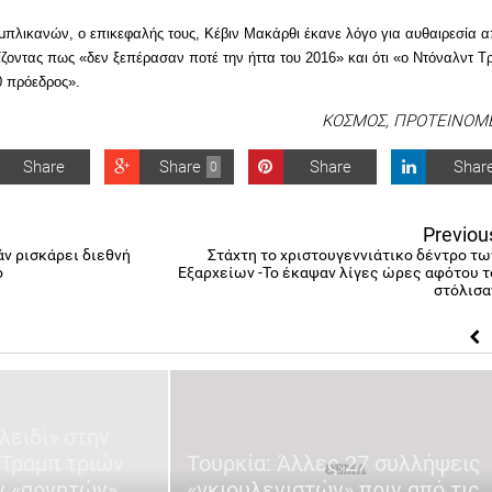
πλικανών, ο επικεφαλής τους, Κέβιν Μακάρθι έκανε λόγο για αυθαιρεσία 
ζοντας πως «δεν ξεπέρασαν ποτέ την ήττα του 2016» και ότι «ο Ντόναλντ 
20 πρόεδρος».
ΚΟΣΜΟΣ
,
ΠΡΟΤΕΙΝΟΜ
Share
Share
Share
Shar
0
Previou
άν ρισκάρει διεθνή
Στάχτη το χριστουγεννιάτικο δέντρο τω
ο
Εξαρχείων -Το έκαψαν λίγες ώρες αφότου τ
στόλισα
λειδί» στην
 Τραμπ τριών
Τουρκία: Άλλες 27 συλλήψεις
 «αρνητών»
«γκιουλενιστών» πριν από τις