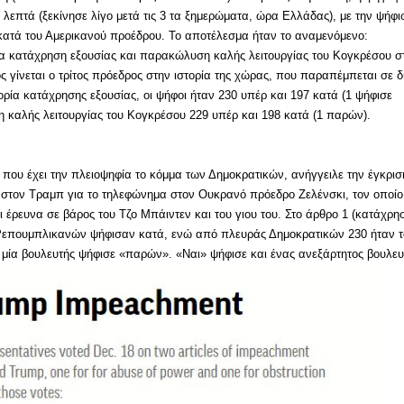
λεπτά (ξεκίνησε λίγο μετά τις 3 τα ξημερώματα, ώρα Ελλάδας), με την ψήφι
ατά του Αμερικανού προέδρου. Το αποτέλεσμα ήταν το αναμενόμενο:
ια κατάχρηση εξουσίας και παρακώλυση καλής λειτουργίας του Κογκρέσου σ
ς γίνεται ο τρίτος πρόεδρος στην ιστορία της χώρας, που παραπέμπεται σε δ
ορία κατάχρησης εξουσίας, οι ψήφοι ήταν 230 υπέρ και 197 κατά (1 ψήφισε
 καλής λειτουργίας του Κογκρέσου 229 υπέρ και 198 κατά (1 παρών).
ου έχει την πλειοψηφία το κόμμα των Δημοκρατικών, ανήγγειλε την έγκρισ
 στον Τραμπ για το τηλεφώνημα στον Ουκρανό πρόεδρο Ζελένσκι, τον οποίο
ει έρευνα σε βάρος του Τζο Μπάιντεν και του γιου του. Στο άρθρο 1 (κατάχρη
 Ρεπουμπλικανών ψήφισαν κατά, ενώ από πλευράς Δημοκρατικών 230 ήταν 
ώ μία βουλευτής ψήφισε «παρών». «Ναι» ψήφισε και ένας ανεξάρτητος βουλευ