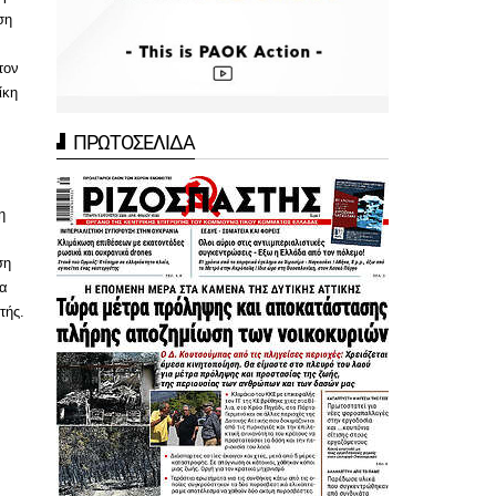
ση
τον
ίκη
ΠΡΩΤΟΣΕΛΙΔΑ
η
ση
τα
τής.