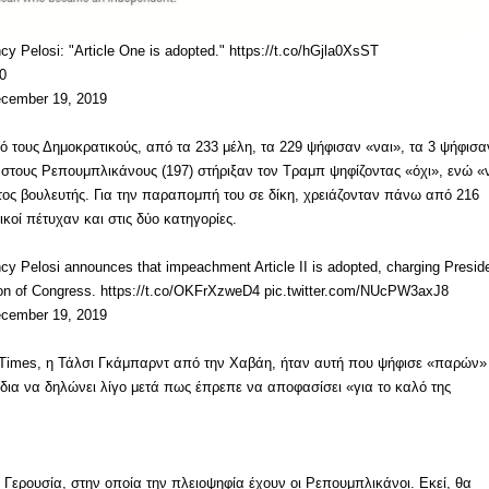
losi: "Article One is adopted." https://t.co/hGjla0XsST
0
mber 19, 2019
 τους Δημοκρατικούς, από τα 233 μέλη, τα 229 ψήφισαν «ναι», τα 3 ψήφισα
 στους Ρεπουμπλικάνους (197) στήριξαν τον Τραμπ ψηφίζοντας «όχι», ενώ «
τος βουλευτής. Για την παραπομπή του σε δίκη, χρειάζονταν πάνω από 216
ικοί πέτυχαν και στις δύο κατηγορίες.
losi announces that impeachment Article II is adopted, charging Presid
ion of Congress. https://t.co/OKFrXzweD4 pic.twitter.com/NUcPW3axJ8
mber 19, 2019
Times, η Τάλσι Γκάμπαρντ από την Χαβάη, ήταν αυτή που ψήφισε «παρών»
 ίδια να δηλώνει λίγο μετά πως έπρεπε να αποφασίσει «για το καλό της
 Γερουσία, στην οποία την πλειοψηφία έχουν οι Ρεπουμπλικάνοι. Εκεί, θα