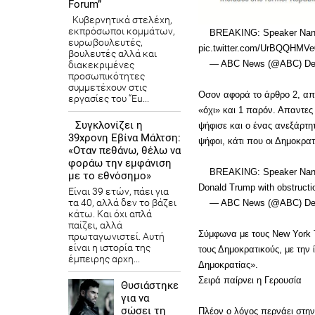
Forum”
Κυβερνητικά στελέχη,
εκπρόσωποι κομμάτων,
BREAKING: Speaker Nancy Pe
ευρωβουλευτές,
pic.twitter.com/UrBQQHMVe
βουλευτές αλλά και
— ABC News (@ABC) Dece
διακεκριμένες
προσωπικότητες
συμμετέχουν στις
Οσον αφορά το άρθρο 2, από
εργασίες του “Eu...
«όχι» και 1 παρόν. Απαντες
Συγκλονίζει η
ψήφισε και ο ένας ανεξάρτη
39χρονη Εβίνα Μάλτση:
ψήφοι, κάτι που οι Δημοκρατ
«Οταν πεθάνω, θέλω να
φοράω την εμφάνιση
BREAKING: Speaker Nancy Pe
με το εθνόσημο»
Donald Trump with obstruct
Είναι 39 ετών, πάει για
τα 40, αλλά δεν το βάζει
— ABC News (@ABC) Dece
κάτω. Και όχι απλά
παίζει, αλλά
Σύμφωνα με τους New York 
πρωταγωνιστεί. Αυτή
είναι η ιστορία της
τους Δημοκρατικούς, με την
έμπειρης αρχη...
Δημοκρατίας».
Σειρά παίρνει η Γερουσία
Θυσιάστηκε
για να
σώσει τη
Πλέον ο λόγος περνάει στην