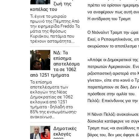
ζωή της
πρέπει να ορίσουν ημερομη
κοπέλας του
να αναφέρουν πως αυτή αναμ
Τι έγινε το μοιραίο
Η αντίδραση του Τραμπ
πρωινό της Πέμπτης Από
την εφημερίδα Freddo Τα
μάτια της Φρόσως
Ο Ντόναλντ Τραμπ την ώρα π
Κυριάκου, ποτάμια που
Εκεί, ο Ρεπουμπλικάνος, ε
τρέχουν ασταμάτητα....
ακυρώσουν το αποτέλεσμα τ
ΝΔ: Τα
επίσημα
«Απόψε οι Δημοκρατικοί τη
αποτελέσμα
πατριωτών Αμερικανών. Ενώ
τα σε 1062
ριζοσπαστική αριστερά στο Κ
από 1251 τμήματα
γίνεται», είπε στο κοινό ο 
Τα επίσημα
αποτελέσματα των
παραπέμπουν σε δίκη. Δεν 
εκλογών της Νέας
πρόσθεσε στην ομιλία του.
Δημοκρατίας​ σε 1062
Πελόζι: Επικίνδυνος για τη
εκλογικά από 1251
τμήματα - δηλαδή στο
85% της ενσωμάτωσης-
Η Νάνσι Πελόζι ανακοίνωσε
ανακοίνωσ...
δύσκολα κατάφερνε να συγκρ
Τραμπ πως «οι ανεύθυνες π
Δημοτικές
εκλογές
βάρος του, δεν μας άφησε ά