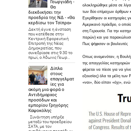
Γεωργιάδη -
ολοκληρώθηκε μέσα σε λίγα 
Θα
των δύο επίμαχων άρθρων κ
διεκδικήσει την
προεδρία της ΝΔ - «Θα
Εγκρίθηκαν οι κατηγορίες γ
κερδίσω τον Τσίπρα»
Αμερικανό πρόεδρο, ο οποίο
Δεκτή έγινε η ένσταση
στη Γερουσία. Για την κατηγ
που κατέθεσε στην
παρών) και για παρακώλυση
Κεντρική Εφορευτική
Επιτροπή της Νέας
Πως ψήφισαν οι βουλευτές
Δημοκρατίας, που
συνεδρίασε στις 9.30 το
Οπως αναμενόταν, η Βουλή π
πρωί, ο Άδωνις Γεωρ...
της απαγγελίας κατηγοριών
Δίπλα
φέρεται να πίεσε για να γίν
στους
εξουσίας) όλα τα μέλη των
επαγγελματ
«ναι», δύο είπαν «όχι», εν
ίες για
ακόμη μια φορά ο
Αντιδήμαρχος
προσόδων και
εμπορίου Γρηγόρης
Καψοκόλης
Συνάντηση υπήρξε
μεταξύ του προεδρείου
ΣΑΤΑ, με τον