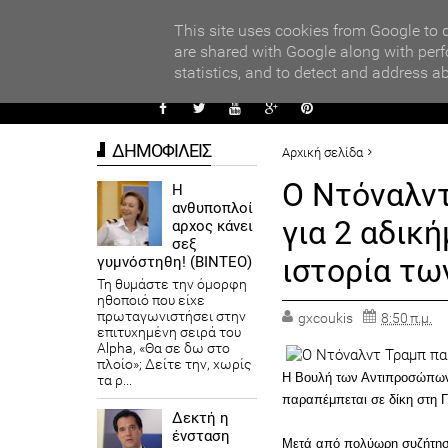
PARADI
ors
This site uses cookies from Google to d
are shared with Google along with perf
statistics, and to detect and address a
ΑΥΤΟΔ
ΔΗΜΟΦΙΛΕΙΣ
Αρχική σελίδα
ΚΟΣΜΟΣ
ΠΡΟΤΕΙΝΟΜΕΝΟ
Ο Ντόναλντ
Η
ανθυποπλοί
Ο Ντόναλντ Τραμπ παραπέμφθ
για 2 αδικ
αρχος κάνει
σεξ
ιστορία τ
γυμνόστηθη! (ΒΙΝΤΕΟ)
Τη θυμάστε την όμορφη
ηθοποιό που είχε
πρωταγωνιστήσει στην
gxcoukis
8:50 π.μ.
επιτυχημένη σειρά του
Alpha, «Θα σε δω στο
πλοίο»; Δείτε την, χωρίς
H Βουλή των Αντιπροσώπων 
τα ρ...
παραπέμπεται σε δίκη στη Γ
Δεκτή η
ένσταση
Μετά από πολύωρη συζήτηση 