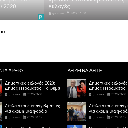
υ 2020
εκλογές
gxcoukis
2022-11-08
ου
ΑΤΑ ΑΡΘΡΑ
ΑΞΙΖΕΙ ΝΑ ΔΕΙΤΕ
Δημοτικές εκλογές 2023:
Δημοτικές εκλογές
Δήμος Περάματος: Το ψέμα
Δήμος Περάματος: 
τελικά έχει κοντά ποδάρια
τελικά έχει κοντά 
gxcoukis
2023-09-06
gxcoukis
2023-09-06
Δίπλα στους επαγγελματίες
Δίπλα στους επαγγ
για ακόμη μια φορά ο
για ακόμη μια φορά
Αντιδήμαρχος προσόδων
Αντιδήμαρχος προ
gxcoukis
2023-08-17
gxcoukis
2023-08-17
και εμπορίου Γρηγόρης
και εμπορίου Γρηγ
Καψοκόλης
Καψοκόλης