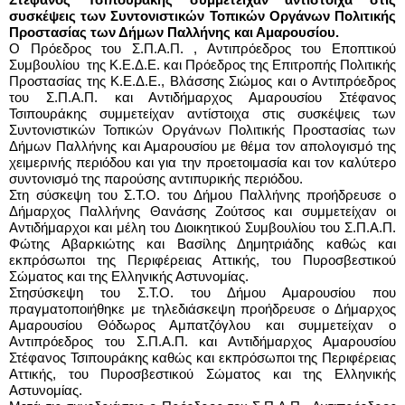
συσκέψεις των Συντονιστικών Τοπικών Οργάνων Πολιτικής 
Προστασίας των Δήμων Παλλήνης και Αμαρουσίου.
O Πρόεδρος του Σ.Π.Α.Π. , Αντιπρόεδρος του Εποπτικού 
Συμβουλίου  της Κ.Ε.Δ.Ε. και Πρόεδρος της Επιτροπής Πολιτικής 
Προστασίας της Κ.Ε.Δ.Ε., Βλάσσης Σιώμος και ο Αντιπρόεδρος 
του Σ.Π.Α.Π. και Αντιδήμαρχος Αμαρουσίου Στέφανος 
Τσιπουράκης συμμετείχαν αντίστοιχα στις συσκέψεις των 
Συντονιστικών Τοπικών Οργάνων Πολιτικής Προστασίας των 
Δήμων Παλλήνης και Αμαρουσίου με θέμα τον απολογισμό της 
χειμερινής περιόδου και για την προετοιμασία και τον καλύτερο 
συντονισμό της παρούσης αντιπυρικής περιόδου.
Στη σύσκεψη του Σ.Τ.Ο. του Δήμου Παλλήνης προήδρευσε ο 
Δήμαρχος Παλλήνης Θανάσης Ζούτσος και συμμετείχαν οι 
Αντιδήμαρχοι και μέλη του Διοικητικού Συμβουλίου του Σ.Π.Α.Π. 
Φώτης Αβαρκιώτης και Βασίλης Δημητριάδης καθώς και 
εκπρόσωποι της Περιφέρειας Αττικής, του Πυροσβεστικού 
Σώματος και της Ελληνικής Αστυνομίας.
Στησύσκεψη του Σ.Τ.Ο. του Δήμου Αμαρουσίου που 
πραγματοποιήθηκε με τηλεδιάσκεψη προήδρευσε ο Δήμαρχος 
Αμαρουσίου Θόδωρος Αμπατζόγλου και συμμετείχαν ο 
Αντιπρόεδρος του Σ.Π.Α.Π. και Αντιδήμαρχος Αμαρουσίου 
Στέφανος Τσιπουράκης καθώς και εκπρόσωποι της Περιφέρειας 
Αττικής, του Πυροσβεστικού Σώματος και της Ελληνικής 
Αστυνομίας.