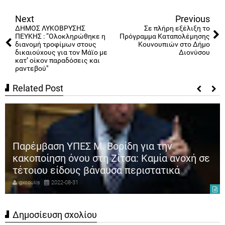
Tweet
Share
Share
Share
Share
Share
0
Next
Previous
ΔΗΜΟΣ ΛΥΚΟΒΡΥΣΗΣ
Σε πλήρη εξέλιξη το
ΠΕΥΚΗΣ : “Ολοκληρώθηκε η
Πρόγραμμα Καταπολέμησης
διανομή τροφίμων στους
Κουνουπιών στο Δήμο
δικαιούχους για τον Μάϊο με
Διονύσου
κατ’ οίκον παραδόσεις και
ραντεβού"
Related Post
Παρέμβαση ΥΠΕΣ Μ. Βορίδη για την
κακοποίηση όνου στη Ζίτσα: Καμία ανοχή σε
τέτοιου είδους βάναυσα περιστατικά
gxcoukis
2022-08-31
Δημοσίευση σχολίου