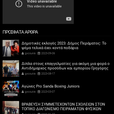
ΠΡΟΣΦΑΤΑ ΑΡΘΡΑ
Δημοτικές εκλογές 2023: Δήμος Περάματος: Το
ψέμα τελικά έχει κοντά ποδάρια
gxcoukis
2023-09-06
Δίπλα στους επαγγελματίες για ακόμη μια φορά ο
Αντιδήμαρχος προσόδων και εμπορίου Γρηγόρης
Καψοκόλης
gxcoukis
2023-08-17
Αγώνες Pro Sanda Boxing Juniors
gxcoukis
2023-03-07
ΒΡΑΒΕΥΣΗ ΣΥΜΜΕΤΕΧΟΝΤΩΝ ΣΧΟΛΕΙΩΝ ΣΤΟΝ
ΤΟΠΙΚΟ ΔΙΑΓΩΝΙΣΜΟ ΠΕΙΡΑΜΑΤΩΝ ΦΥΣΙΚΩΝ
ΕΠΙΣΤΗΜΩΝ