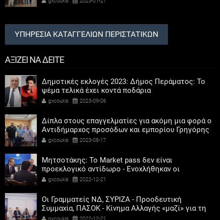
gxcoukis
2023-01-27
ΥΠΗΡΕΣΙΑ ΚΑΤΑΓΓΕΛΙΩΝ ΠΕΡΙΣΤΑΤΙΚΩΝ
ΑΞΙΖΕΙ ΝΑ ΔΕΙΤΕ
Δημοτικές εκλογές 2023: Δήμος Περάματος: Το
ψέμα τελικά έχει κοντά ποδάρια
gxcoukis
2023-09-06
Δίπλα στους επαγγελματίες για ακόμη μια φορά ο
Αντιδήμαρχος προσόδων και εμπορίου Γρηγόρης
Καψοκόλης
gxcoukis
2023-08-17
Μητσοτάκης: Το Market pass δεν είναι
προεκλογικό αντίδωρο - Ενοχλήθηκαν οι
αριστεροί του χαβιαριού
gxcoukis
2022-12-21
Οι Γραμματείς ΝΔ, ΣΥΡΙΖΑ - Προοδευτική
Συμμαχία, ΠΑΣΟΚ - Κίνημα Αλλαγής «μαζί» για τη
συμμετοχή των γυναικών στην πολιτική
gxcoukis
2022-12-21