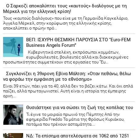
Ο Σαρκοζί αποκαλύπτει τους «καυτούς» διαλόγους με τη
Μέρκελ για την ελληνική κρίση!
Τους «καυτούς διαλόγους» που είχε με τη Γερμανίδα Καγκελάριο,
Άγγελα Μέρκελ, στην κορύφωση της ελληνικής κρίσης,
αποκαλύπτει ο πρώην πρό...
ΒΕΠ: ΙΣΧΥΡΗ ΘΕΣΜΙΚΗ ΠΑΡΟΥΣΙΑ ΣΤΟ “Euro-FEM
Business Angels Forum”
Κυβερνητικά στελέχη, εκπρόσωποι κομμάτων,
ευρωβουλευτές, βουλευτές αλλά και διακεκριμένες
προσωπικότητες συμμετέχουν στις εργασίες του “Eu...
Συγκλονίζει η 39χρονη Εβίνα Μάλτση: «Οταν πεθάνω, θέλω
να φοράω την εμφάνιση με το εθνόσημο»
Είναι 39 ετών, πάει για τα 40, αλλά δεν το βάζει κάτω. Και όχι απλά
παίζει, αλλά πρωταγωνιστεί. Αυτή είναι η ιστορία της έμπειρης
αρχη...
Θυσιάστηκε για να σώσει τη ζωή της κοπέλας του
Τι έγινε το μοιραίο πρωινό της Πέμπτης Από την
εφημερίδα Freddo Τα μάτια της Φρόσως Κυριάκου,
ποτάμια που τρέχουν ασταμάτητα....
ΝΔ: Τα επίσημα αποτελέσματα σε 1062 από 1251