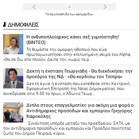
Τα
πρωτοσέλιδα
των
εφημερίδων
ΔΗΜΟΦΙΛΕΙΣ
Η ανθυποπλοίαρχος κάνει σεξ γυμνόστηθη!
(ΒΙΝΤΕΟ)
Τη θυμάστε την όμορφη ηθοποιό που είχε
πρωταγωνιστήσει στην επιτυχημένη σειρά του Alpha,
«Θα σε δω στο πλοίο»; Δείτε την, χωρίς τα ρ...
Δεκτή η ένσταση Γεωργιάδη - Θα διεκδικήσει την
προεδρία της ΝΔ - «Θα κερδίσω τον Τσίπρα»
Δεκτή έγινε η ένσταση που κατέθεσε στην Κεντρική
Εφορευτική Επιτροπή της Νέας Δημοκρατίας, που
συνεδρίασε στις 9.30 το πρωί, ο Άδωνις Γεωρ...
Δίπλα στους επαγγελματίες για ακόμη μια φορά ο
Αντιδήμαρχος προσόδων και εμπορίου Γρηγόρης
Καψοκόλης
Συνάντηση υπήρξε μεταξύ του προεδρείου ΣΑΤΑ, με
τον αντιδήμαρχο προσόδων και εμπορίου και Προέδρο ποιότητας
ζωής του Δήμου Πειραιά, κύριο...