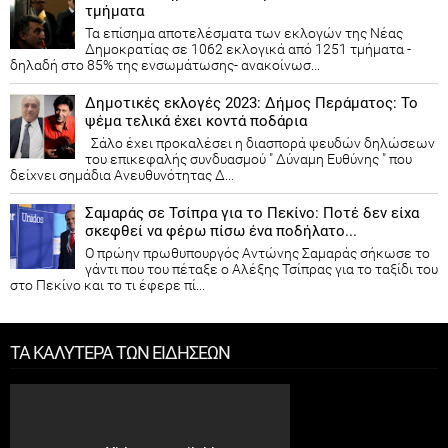
τμήματα
Τα επίσημα αποτελέσματα των εκλογών της Νέας
Δημοκρατίας​ σε 1062 εκλογικά από 1251 τμήματα -
δηλαδή στο 85% της ενσωμάτωσης- ανακοίνωσ...
Δημοτικές εκλογές 2023: Δήμος Περάματος: Το
ψέμα τελικά έχει κοντά ποδάρια
Σάλο έχει προκαλέσει η διασπορά ψευδών δηλώσεων
του επικεφαλής συνδυασμού " Δύναμη Ευθύνης " που
δείχνει σημάδια Ανευθυνότητας Δ...
Σαμαράς σε Τσίπρα για το Πεκίνο: Ποτέ δεν είχα
σκεφθεί να φέρω πίσω ένα ποδήλατο...
Ο πρώην πρωθυπουργός Αντώνης Σαμαράς σήκωσε το
γάντι που του πέταξε ο Αλέξης Τσίπρας για το ταξίδι του
στο Πεκίνο και το τι έφερε πί...
ΤΑ ΚΑΛΥΤΕΡΑ ΤΩΝ ΕΙΔΗΣΕΩΝ