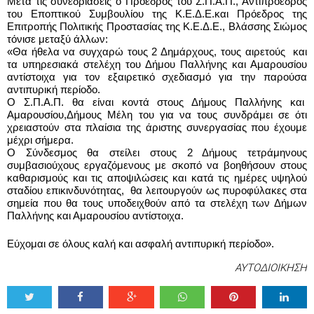
Μετά τις συνεδριάσεις ο Πρόεδρος του Σ.Π.Α.Π., Αντιπρόεδρος 
του Εποπτικού Συμβουλίου της Κ.Ε.Δ.Ε.και Πρόεδρος της 
Επιτροπής Πολιτικής Προστασίας της Κ.Ε.Δ.Ε., Βλάσσης Σιώμος 
τόνισε μεταξύ άλλων:
«Θα ήθελα να συγχαρώ τους 2 Δημάρχους, τους αιρετούς  και 
τα υπηρεσιακά στελέχη του Δήμου Παλλήνης και Αμαρουσίου 
αντίστοιχα για τον εξαιρετικό σχεδιασμό για την παρούσα 
αντιπυρική περίοδο.
Ο Σ.Π.Α.Π. θα είναι κοντά στους Δήμους Παλλήνης και  
Αμαρουσίου,Δήμους Μέλη του για να τους συνδράμει σε ότι 
χρειαστούν στα πλαίσια της άριστης συνεργασίας που έχουμε 
μέχρι σήμερα.
Ο Σύνδεσμος θα στείλει στους 2 Δήμους τετράμηνους 
συμβασιούχους εργαζόμενους με σκοπό να βοηθήσουν στους 
καθαρισμούς και τις αποψιλώσεις και κατά τις ημέρες υψηλού 
σταδίου επικινδυνότητας,  θα λειτουργούν ως πυροφύλακες στα 
σημεία που θα τους υποδειχθούν από τα στελέχη των Δήμων 
Παλλήνης και Αμαρουσίου αντίστοιχα. 
Εύχομαι σε όλους καλή και ασφαλή αντιπυρική περίοδο».
ΑΥΤΟΔΙΟΙΚΗΣΗ