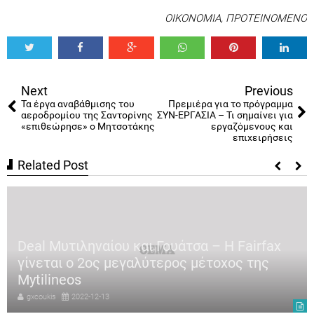
ΟΙΚΟΝΟΜΙΑ
,
ΠΡΟΤΕΙΝΟΜΕΝΟ
Tweet
Share
Share
Share
Share
Share
0
Next
Previous
Τα έργα αναβάθμισης του
Πρεμιέρα για το πρόγραμμα
αεροδρομίου της Σαντορίνης
ΣΥΝ-ΕΡΓΑΣΙΑ – Τι σημαίνει για
«επιθεώρησε» ο Μητσοτάκης
εργαζόμενους και
επιχειρήσεις
Related Post
Deal Μυτιληναίου και Γουάτσα – Η Fairfax
γίνεται ο 2ος μεγαλύτερος μέτοχος της
Mytilineos
gxcoukis
2022-12-13