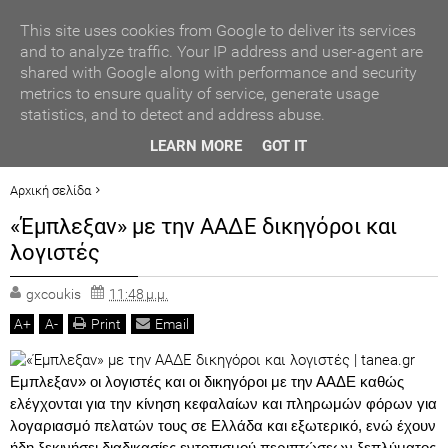
ΑΥΤΟΔΙΟΙΚΗΣΗ
This site uses cookies from Google to deliver its services
and to analyze traffic. Your IP address and user-agent are
shared with Google along with performance and security
ΠΟΛΙΤΙΚΗ
metrics to ensure quality of service, generate usage
statistics, and to detect and address abuse.
ΟΙΚΟΝΟΜΙΑ
ΒΡΑΒΕΥΣΗ ΣΥΜΜΕΤΕΧΟΝΤΩΝ ΣΧΟΛΕΙΩΝ ΣΤΟΝ ΤΟΠΙΚΟ
LEARN MORE
GOT IT
ΔΙΑΓΩΝΙΣΜΟ ΠΕΙΡΑΜΑΤΩΝ ΦΥΣΙΚΩΝ ΕΠΙΣΤΗΜΩΝ
LIFESTYLE
Αρχική σελίδα
ΟΙΚΟΝΟΜΙΑ
ΠΡΟΤΕΙΝΟΜΕΝΟ
«Έμπλεξαν» με την ΑΑΔΕ δικηγόροι και
ΓΕΓΟΝΟΤΑ
«Έμπλεξαν» με την ΑΑΔΕ δικηγόροι και λογιστές
λογιστές
ΠΟΛΙΤ. ΒΗΜΑ
gxcoukis
11:48 μ.μ.
A
+
A
-
Print
Email
Εμπλεξαν» οι λογιστές και οι δικηγόροι με την ΑΑΔΕ καθώς
ελέγχονται για την κίνηση κεφαλαίων και πληρωμών φόρων για
λογαριασμό πελατών τους σε Ελλάδα και εξωτερικό, ενώ έχουν
ήδη ξεκινήσει διαδικασίες εντοπισμού περιπτώσεων ξεπλύματος