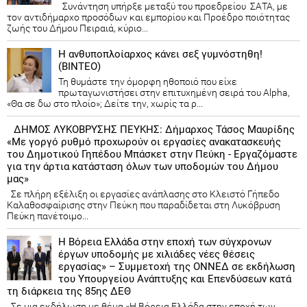
Συνάντηση υπήρξε μεταξύ του προεδρείου ΣΑΤΑ, με
τον αντιδήμαρχο προσόδων και εμπορίου και Προέδρο ποιότητας
ζωής του Δήμου Πειραιά, κύριο...
Η ανθυποπλοίαρχος κάνει σεξ γυμνόστηθη!
(ΒΙΝΤΕΟ)
Τη θυμάστε την όμορφη ηθοποιό που είχε
πρωταγωνιστήσει στην επιτυχημένη σειρά του Alpha,
«Θα σε δω στο πλοίο»; Δείτε την, χωρίς τα ρ...
ΔΗΜΟΣ ΛΥΚΟΒΡΥΣΗΣ ΠΕΥΚΗΣ: Δήμαρχος Τάσος Μαυρίδης
«Με γοργό ρυθμό προχωρούν οι εργασίες ανακατασκευής
του Δημοτικού Γηπέδου Μπάσκετ στην Πεύκη - Εργαζόμαστε
για την άρτια κατάσταση όλων των υποδομών του Δήμου
μας»
Σε πλήρη εξέλιξη οι εργασίες ανάπλασης στο Κλειστό Γήπεδο
Καλαθοσφαίρισης στην Πεύκη που παραδίδεται στη Λυκόβρυση
Πεύκη πανέτοιμο...
Η Βόρεια Ελλάδα στην εποχή των σύγχρονων
έργων υποδομής με χιλιάδες νέες θέσεις
εργασίας» – Συμμετοχή της ΟΝΝΕΔ σε εκδήλωση
του Υπουργείου Ανάπτυξης και Επενδύσεων κατά
τη διάρκεια της 85ης ΔΕΘ
Σε μια εκδήλωση με θέμα «Η Βόρεια Ελλάδα στην εποχή των