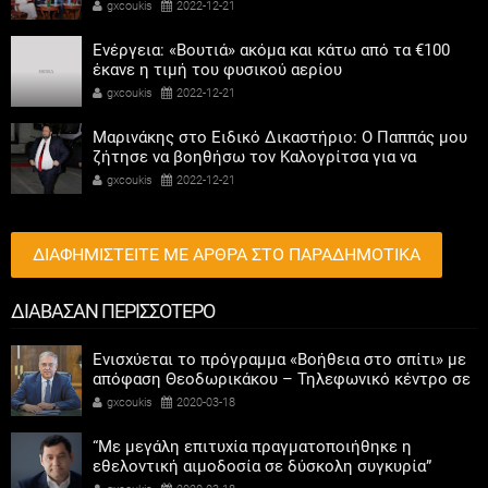
συμμετοχή των γυναικών στην πολιτική
gxcoukis
2022-12-21
Ενέργεια: «Βουτιά» ακόμα και κάτω από τα €100
έκανε η τιμή του φυσικού αερίου
gxcoukis
2022-12-21
Μαρινάκης στο Ειδικό Δικαστήριο: Ο Παππάς μου
ζήτησε να βοηθήσω τον Καλογρίτσα για να
αποκτήσει σταθμό ο ΣΥΡΙΖΑ
gxcoukis
2022-12-21
ΔΙΑΦΗΜΙΣΤΕΙΤΕ ΜΕ ΑΡΘΡΑ ΣΤΟ ΠΑΡΑΔΗΜΟΤΙΚΑ
ΔΙΑΒΑΣΑΝ ΠΕΡΙΣΣΟΤΕΡΟ
Ενισχύεται το πρόγραμμα «Βοήθεια στο σπίτι» με
απόφαση Θεοδωρικάκου – Τηλεφωνικό κέντρο σε
κάθε δήμο για εξυπηρέτηση των κοινωνικά
gxcoukis
2020-03-18
αδυνάμων
“Με μεγάλη επιτυχία πραγματοποιήθηκε η
εθελοντική αιμοδοσία σε δύσκολη συγκυρία”