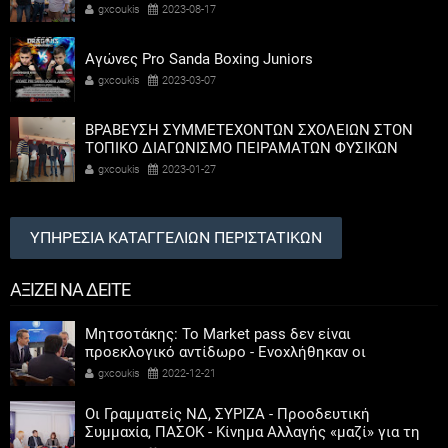
Καψοκόλης
gxcoukis
2023-08-17
Αγώνες Pro Sanda Boxing Juniors
gxcoukis
2023-03-07
ΒΡΑΒΕΥΣΗ ΣΥΜΜΕΤΕΧΟΝΤΩΝ ΣΧΟΛΕΙΩΝ ΣΤΟΝ
ΤΟΠΙΚΟ ΔΙΑΓΩΝΙΣΜΟ ΠΕΙΡΑΜΑΤΩΝ ΦΥΣΙΚΩΝ
ΕΠΙΣΤΗΜΩΝ
gxcoukis
2023-01-27
ΥΠΗΡΕΣΙΑ ΚΑΤΑΓΓΕΛΙΩΝ ΠΕΡΙΣΤΑΤΙΚΩΝ
ΑΞΙΖΕΙ ΝΑ ΔΕΙΤΕ
Μητσοτάκης: Το Market pass δεν είναι
προεκλογικό αντίδωρο - Ενοχλήθηκαν οι
αριστεροί του χαβιαριού
gxcoukis
2022-12-21
Οι Γραμματείς ΝΔ, ΣΥΡΙΖΑ - Προοδευτική
Συμμαχία, ΠΑΣΟΚ - Κίνημα Αλλαγής «μαζί» για τη