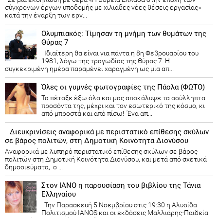
σύγχρονων έργων υποδομής με χιλιάδες νέες θέσεις εργασίας»
κατά την έναρξη των εργ...
Ολυμπιακός: Τίμησαν τη μνήμη των θυμάτων της
Θύρας 7
Ιδιαίτερη θα είναι για πάντα η 8η Φεβρουαρίου του
1981, λόγω της τραγωδίας της Θύρας 7. Η
συγκεκριμένη ημέρα παραμένει χαραγμένη ως μία απ...
Όλες οι γυμνές φωτογραφίες της Πάολα (ΦΩΤΟ)
Τα πέταξε έξω όλα και μας αποκάλυψε τα ασύλληπτα
προσόντα της, μέχρι και τον εσωτερικό της κόσμο, κι
από μπροστά και από πίσω! Ένα απ...
Διευκρινίσεις αναφορικά με περιστατικό επίθεσης σκύλων
σε βάρος πολιτών, στη Δημοτική Κοινότητα Διονύσου
Αναφορικά με λυπηρό περιστατικό επίθεσης σκύλων σε βάρος
πολιτών στη Δημοτική Κοινότητα Διονύσου, και μετά από σχετικά
δημοσιεύματα, ο ...
Στον ΙΑΝΟ η παρουσίαση του βιβλίου της Τάνια
Ελληναίου
Την Παρασκευή 5 Νοεμβρίου στις 19:30 η Αλυσίδα
Πολιτισμού IANOS και οι εκδόσεις Μαλλιάρης-Παιδεία