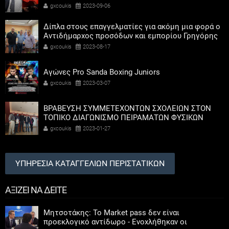
gxcoukis
2023-09-06
Δίπλα στους επαγγελματίες για ακόμη μια φορά ο
Αντιδήμαρχος προσόδων και εμπορίου Γρηγόρης
Καψοκόλης
gxcoukis
2023-08-17
Αγώνες Pro Sanda Boxing Juniors
gxcoukis
2023-03-07
ΒΡΑΒΕΥΣΗ ΣΥΜΜΕΤΕΧΟΝΤΩΝ ΣΧΟΛΕΙΩΝ ΣΤΟΝ
ΤΟΠΙΚΟ ΔΙΑΓΩΝΙΣΜΟ ΠΕΙΡΑΜΑΤΩΝ ΦΥΣΙΚΩΝ
ΕΠΙΣΤΗΜΩΝ
gxcoukis
2023-01-27
ΥΠΗΡΕΣΙΑ ΚΑΤΑΓΓΕΛΙΩΝ ΠΕΡΙΣΤΑΤΙΚΩΝ
ΑΞΙΖΕΙ ΝΑ ΔΕΙΤΕ
Μητσοτάκης: Το Market pass δεν είναι
προεκλογικό αντίδωρο - Ενοχλήθηκαν οι