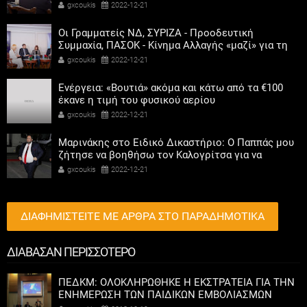
αριστεροί του χαβιαριού
gxcoukis
2022-12-21
Οι Γραμματείς ΝΔ, ΣΥΡΙΖΑ - Προοδευτική
Συμμαχία, ΠΑΣΟΚ - Κίνημα Αλλαγής «μαζί» για τη
συμμετοχή των γυναικών στην πολιτική
gxcoukis
2022-12-21
Ενέργεια: «Βουτιά» ακόμα και κάτω από τα €100
έκανε η τιμή του φυσικού αερίου
gxcoukis
2022-12-21
Μαρινάκης στο Ειδικό Δικαστήριο: Ο Παππάς μου
ζήτησε να βοηθήσω τον Καλογρίτσα για να
αποκτήσει σταθμό ο ΣΥΡΙΖΑ
gxcoukis
2022-12-21
ΔΙΑΦΗΜΙΣΤΕΙΤΕ ΜΕ ΑΡΘΡΑ ΣΤΟ ΠΑΡΑΔΗΜΟΤΙΚΑ
ΔΙΑΒΑΣΑΝ ΠΕΡΙΣΣΟΤΕΡΟ
ΠΕΔΚΜ: ΟΛΟΚΛΗΡΩΘΗΚΕ Η ΕΚΣΤΡΑΤΕΙΑ ΓΙΑ ΤΗΝ
ΕΝΗΜΕΡΩΣΗ ΤΩΝ ΠΑΙΔΙΚΩΝ ΕΜΒΟΛΙΑΣΜΩΝ