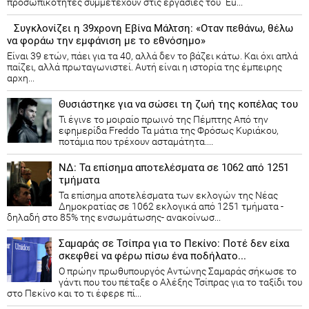
προσωπικότητες συμμετέχουν στις εργασίες του “Eu...
Συγκλονίζει η 39χρονη Εβίνα Μάλτση: «Οταν πεθάνω, θέλω
να φοράω την εμφάνιση με το εθνόσημο»
Είναι 39 ετών, πάει για τα 40, αλλά δεν το βάζει κάτω. Και όχι απλά
παίζει, αλλά πρωταγωνιστεί. Αυτή είναι η ιστορία της έμπειρης
αρχη...
Θυσιάστηκε για να σώσει τη ζωή της κοπέλας του
Τι έγινε το μοιραίο πρωινό της Πέμπτης Από την
εφημερίδα Freddo Τα μάτια της Φρόσως Κυριάκου,
ποτάμια που τρέχουν ασταμάτητα....
ΝΔ: Τα επίσημα αποτελέσματα σε 1062 από 1251
τμήματα
Τα επίσημα αποτελέσματα των εκλογών της Νέας
Δημοκρατίας​ σε 1062 εκλογικά από 1251 τμήματα -
δηλαδή στο 85% της ενσωμάτωσης- ανακοίνωσ...
Σαμαράς σε Τσίπρα για το Πεκίνο: Ποτέ δεν είχα
σκεφθεί να φέρω πίσω ένα ποδήλατο...
Ο πρώην πρωθυπουργός Αντώνης Σαμαράς σήκωσε το
γάντι που του πέταξε ο Αλέξης Τσίπρας για το ταξίδι του
στο Πεκίνο και το τι έφερε πί...