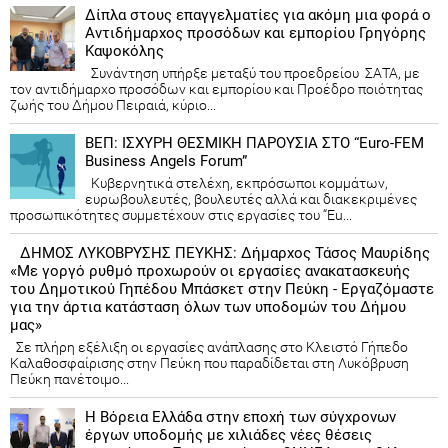
Δίπλα στους επαγγελματίες για ακόμη μια φορά ο
Αντιδήμαρχος προσόδων και εμπορίου Γρηγόρης
Καψοκόλης
Συνάντηση υπήρξε μεταξύ του προεδρείου ΣΑΤΑ, με
τον αντιδήμαρχο προσόδων και εμπορίου και Προέδρο ποιότητας
ζωής του Δήμου Πειραιά, κύριο...
ΒΕΠ: ΙΣΧΥΡΗ ΘΕΣΜΙΚΗ ΠΑΡΟΥΣΙΑ ΣΤΟ “Euro-FEM
Business Angels Forum”
Κυβερνητικά στελέχη, εκπρόσωποι κομμάτων,
ευρωβουλευτές, βουλευτές αλλά και διακεκριμένες
προσωπικότητες συμμετέχουν στις εργασίες του “Eu...
ΔΗΜΟΣ ΛΥΚΟΒΡΥΣΗΣ ΠΕΥΚΗΣ: Δήμαρχος Τάσος Μαυρίδης
«Με γοργό ρυθμό προχωρούν οι εργασίες ανακατασκευής
του Δημοτικού Γηπέδου Μπάσκετ στην Πεύκη - Εργαζόμαστε
για την άρτια κατάσταση όλων των υποδομών του Δήμου
μας»
Σε πλήρη εξέλιξη οι εργασίες ανάπλασης στο Κλειστό Γήπεδο
Καλαθοσφαίρισης στην Πεύκη που παραδίδεται στη Λυκόβρυση
Πεύκη πανέτοιμο...
Η Βόρεια Ελλάδα στην εποχή των σύγχρονων
έργων υποδομής με χιλιάδες νέες θέσεις