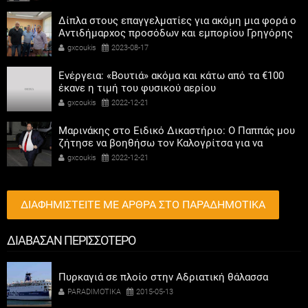
Δίπλα στους επαγγελματίες για ακόμη μια φορά ο
Αντιδήμαρχος προσόδων και εμπορίου Γρηγόρης
Καψοκόλης
gxcoukis
2023-08-17
Ενέργεια: «Βουτιά» ακόμα και κάτω από τα €100
έκανε η τιμή του φυσικού αερίου
gxcoukis
2022-12-21
Μαρινάκης στο Ειδικό Δικαστήριο: Ο Παππάς μου
ζήτησε να βοηθήσω τον Καλογρίτσα για να
αποκτήσει σταθμό ο ΣΥΡΙΖΑ
gxcoukis
2022-12-21
ΔΙΑΦΗΜΙΣΤΕΙΤΕ ΜΕ ΑΡΘΡΑ ΣΤΟ ΠΑΡΑΔΗΜΟΤΙΚΑ
ΔΙΑΒΑΣΑΝ ΠΕΡΙΣΣΟΤΕΡΟ
Πυρκαγιά σε πλοίο στην Αδριατική θάλασσα
PARADIMOTIKA
2015-05-13