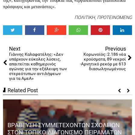
της», κατηγορώντας την Τουρκία πως «εργαλειοποιεί γεωπολιτικά
πρόσφυγες και μετανάστες».
ΠΟΛΙΤΙΚΗ
,
ΠΡΟΤΕΙΝΟΜΕΝΟ
Tweet
Share
Share
Share
Share
Share
0
Next
Previous
Γιάννης Καλαφατέλης: «Δεν
Κορωνοϊός: 2.186 νέα
υπάρχουν εύκολες λύσεις,
κρούσματα, 89 νεκροί
απαιτείται καθημερινός
-Αρνητικό ρεκόρ με 613
αγώνας για την εξάλειψη των
διασωληνωμένους
στερεότυπων αντιλήψεων
για τα ΑμεΑ»
Related Post
ΒΡΑΒΕΥΣΗ ΣΥΜΜΕΤΕΧΟΝΤΩΝ ΣΧΟΛΕΙΩΝ
ΣΤΟΝ ΤΟΠΙΚΟ ΔΙΑΓΩΝΙΣΜΟ ΠΕΙΡΑΜΑΤΩΝ