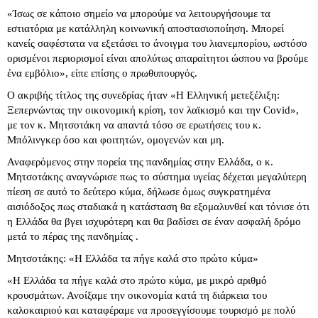
«Ίσως σε κάποιο σημείο να μπορούμε να λειτουργήσουμε τα
εστιατόρια με κατάλληλη κοινωνική αποστασιοποίηση. Μπορεί
κανείς σαφέστατα να εξετάσει το άνοιγμα του λιανεμπορίου, ωστόσο
ορισμένοι περιορισμοί είναι απολύτως απαραίτητοι ώσπου να βρούμε
ένα εμβόλιο», είπε επίσης ο πρωθυπουργός.
Ο ακριβής τίτλος της συνεδρίας ήταν «Η Ελληνική μετεξέλιξη:
Ξεπερνώντας την οικονομική κρίση, τον λαϊκισμό και την Covid»,
με τον κ. Μητσοτάκη να απαντά τόσο σε ερωτήσεις του κ.
Μπόλινγκερ όσο και φοιτητών, ομογενών και μη.
Αναφερόμενος στην πορεία της πανδημίας στην Ελλάδα, ο κ.
Μητσοτάκης αναγνώρισε πως το σύστημα υγείας δέχεται μεγαλύτερη
πίεση σε αυτό το δεύτερο κύμα, δήλωσε όμως συγκρατημένα
αισιόδοξος πως σταδιακά η κατάσταση θα εξομαλυνθεί και τόνισε ότι
η Ελλάδα θα βγει ισχυρότερη και θα βαδίσει σε έναν ασφαλή δρόμο
μετά το πέρας της πανδημίας .
Μητσοτάκης: «Η Ελλάδα τα πήγε καλά στο πρώτο κύμα»
«Η Ελλάδα τα πήγε καλά στο πρώτο κύμα, με μικρό αριθμό
κρουσμάτων. Ανοίξαμε την οικονομία κατά τη διάρκεια του
καλοκαιριού και καταφέραμε να προσεγγίσουμε τουρισμό με πολύ