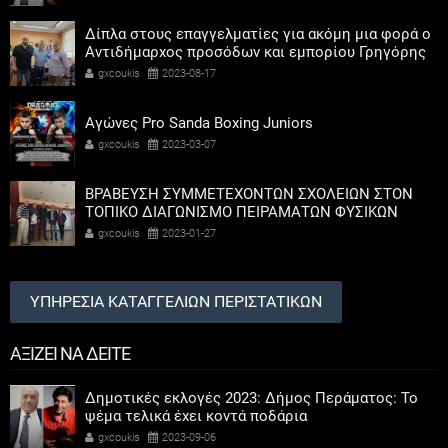
Δίπλα στους επαγγελματίες για ακόμη μια φορά ο
Αντιδήμαρχος προσόδων και εμπορίου Γρηγόρης
Καψοκόλης
gxcoukis
2023-08-17
Αγώνες Pro Sanda Boxing Juniors
gxcoukis
2023-03-07
ΒΡΑΒΕΥΣΗ ΣΥΜΜΕΤΕΧΟΝΤΩΝ ΣΧΟΛΕΙΩΝ ΣΤΟΝ
ΤΟΠΙΚΟ ΔΙΑΓΩΝΙΣΜΟ ΠΕΙΡΑΜΑΤΩΝ ΦΥΣΙΚΩΝ
ΕΠΙΣΤΗΜΩΝ
gxcoukis
2023-01-27
ΥΠΗΡΕΣΙΑ ΚΑΤΑΓΓΕΛΙΩΝ ΠΕΡΙΣΤΑΤΙΚΩΝ
ΑΞΙΖΕΙ ΝΑ ΔΕΙΤΕ
Δημοτικές εκλογές 2023: Δήμος Περάματος: Το
ψέμα τελικά έχει κοντά ποδάρια
gxcoukis
2023-09-06