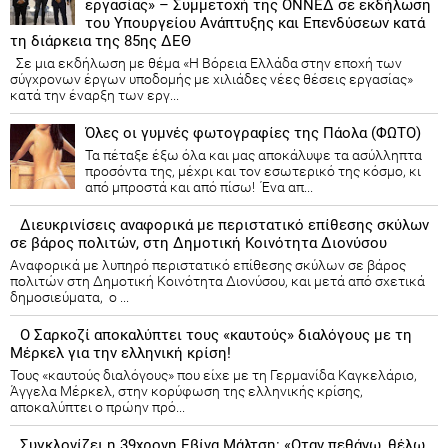
εργασίας» – Συμμετοχή της ΟΝΝΕΔ σε εκδήλωση
του Υπουργείου Ανάπτυξης και Επενδύσεων κατά
τη διάρκεια της 85ης ΔΕΘ
Σε μια εκδήλωση με θέμα «Η Βόρεια Ελλάδα στην εποχή των
σύγχρονων έργων υποδομής με χιλιάδες νέες θέσεις εργασίας»
κατά την έναρξη των εργ...
Όλες οι γυμνές φωτογραφίες της Πάολα (ΦΩΤΟ)
Τα πέταξε έξω όλα και μας αποκάλυψε τα ασύλληπτα
προσόντα της, μέχρι και τον εσωτερικό της κόσμο, κι
από μπροστά και από πίσω! Ένα απ...
Διευκρινίσεις αναφορικά με περιστατικό επίθεσης σκύλων
σε βάρος πολιτών, στη Δημοτική Κοινότητα Διονύσου
Αναφορικά με λυπηρό περιστατικό επίθεσης σκύλων σε βάρος
πολιτών στη Δημοτική Κοινότητα Διονύσου, και μετά από σχετικά
δημοσιεύματα, ο ...
Ο Σαρκοζί αποκαλύπτει τους «καυτούς» διαλόγους με τη
Μέρκελ για την ελληνική κρίση!
Τους «καυτούς διαλόγους» που είχε με τη Γερμανίδα Καγκελάριο,
Άγγελα Μέρκελ, στην κορύφωση της ελληνικής κρίσης,
αποκαλύπτει ο πρώην πρό...
Συγκλονίζει η 39χρονη Εβίνα Μάλτση: «Οταν πεθάνω, θέλω