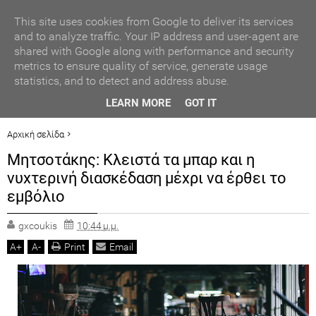
ΑΥΤΟΔΙΟΙΚΗΣΗ
This site uses cookies from Google to deliver its services
and to analyze traffic. Your IP address and user-agent are
shared with Google along with performance and security
ΠΟΛΙΤΙΚΗ
metrics to ensure quality of service, generate usage
statistics, and to detect and address abuse.
ΟΙΚΟΝΟΜΙΑ
ΒΡΑΒΕΥΣΗ ΣΥΜΜΕΤΕΧΟΝΤΩΝ ΣΧΟΛΕΙΩΝ ΣΤΟΝ ΤΟΠΙΚΟ
LEARN MORE
GOT IT
ΔΙΑΓΩΝΙΣΜΟ ΠΕΙΡΑΜΑΤΩΝ ΦΥΣΙΚΩΝ ΕΠΙΣΤΗΜΩΝ
LIFESTYLE
Αρχική σελίδα
ΠΟΛΙΤΙΚΗ
ΠΡΟΤΕΙΝΟΜΕΝΟ
Μητσοτάκης: Κλειστά τα μπαρ και η
ΓΕΓΟΝΟΤΑ
Μητσοτάκης: Κλειστά τα μπαρ και η νυχτερινή διασκέδαση μέχρι να έρθει
νυχτερινή διασκέδαση μέχρι να έρθει το
το εμβόλιο
ΠΟΛΙΤ. ΒΗΜΑ
εμβόλιο
gxcoukis
10:44 μ.μ.
A
+
A
-
Print
Email