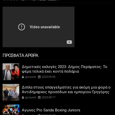
ΠΡΟΣΦΑΤΑ ΑΡΘΡΑ
Δημοτικές εκλογές 2023: Δήμος Περάματος: Το
ψέμα τελικά έχει κοντά ποδάρια
gxcoukis
2023-09-06
Δίπλα στους επαγγελματίες για ακόμη μια φορά ο
Αντιδήμαρχος προσόδων και εμπορίου Γρηγόρης
Καψοκόλης
gxcoukis
2023-08-17
Αγώνες Pro Sanda Boxing Juniors