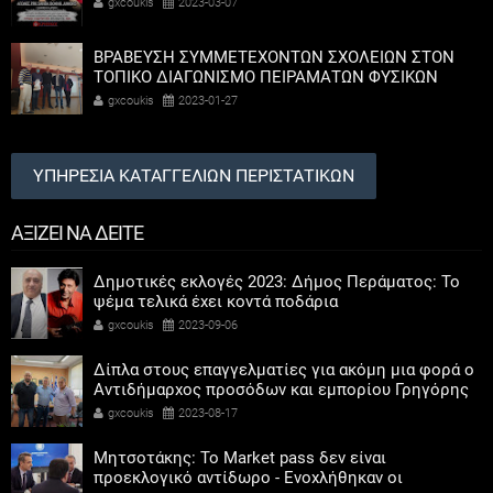
gxcoukis
2023-03-07
ΒΡΑΒΕΥΣΗ ΣΥΜΜΕΤΕΧΟΝΤΩΝ ΣΧΟΛΕΙΩΝ ΣΤΟΝ
ΤΟΠΙΚΟ ΔΙΑΓΩΝΙΣΜΟ ΠΕΙΡΑΜΑΤΩΝ ΦΥΣΙΚΩΝ
ΕΠΙΣΤΗΜΩΝ
gxcoukis
2023-01-27
ΥΠΗΡΕΣΙΑ ΚΑΤΑΓΓΕΛΙΩΝ ΠΕΡΙΣΤΑΤΙΚΩΝ
ΑΞΙΖΕΙ ΝΑ ΔΕΙΤΕ
Δημοτικές εκλογές 2023: Δήμος Περάματος: Το
ψέμα τελικά έχει κοντά ποδάρια
gxcoukis
2023-09-06
Δίπλα στους επαγγελματίες για ακόμη μια φορά ο
Αντιδήμαρχος προσόδων και εμπορίου Γρηγόρης
Καψοκόλης
gxcoukis
2023-08-17
Μητσοτάκης: Το Market pass δεν είναι
προεκλογικό αντίδωρο - Ενοχλήθηκαν οι