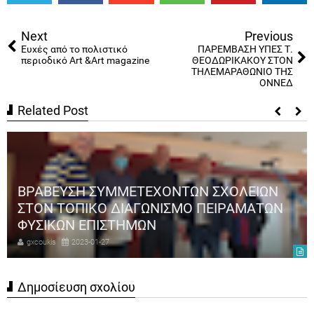
Tweet
Share
Share
Share
Share
Share
0
Next
Previous
Ευχές από το πολιστικό
ΠΑΡΕΜΒΑΣΗ ΥΠΕΣ Τ.
περιοδικό Art &Art magazine
ΘΕΟΔΩΡΙΚΑΚΟΥ ΣΤΟΝ
ΤΗΛΕΜΑΡΑΘΩΝΙΟ ΤΗΣ
ΟΝΝΕΔ
Related Post
ΒΡΑΒΕΥΣΗ ΣΥΜΜΕΤΕΧΟΝΤΩΝ ΣΧΟΛΕΙΩΝ
ΣΤΟΝ ΤΟΠΙΚΟ ΔΙΑΓΩΝΙΣΜΟ ΠΕΙΡΑΜΑΤΩΝ
ΦΥΣΙΚΩΝ ΕΠΙΣΤΗΜΩΝ
gxcoukis
2023-01-27
Δημοσίευση σχολίου