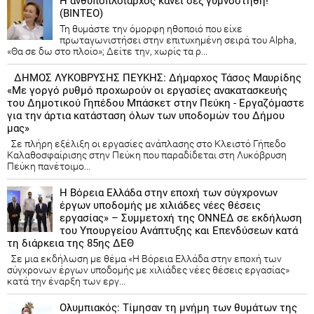
Η ανθυποπλοίαρχος κάνει σεξ γυμνόστηθη!
(ΒΙΝΤΕΟ)
Τη θυμάστε την όμορφη ηθοποιό που είχε
πρωταγωνιστήσει στην επιτυχημένη σειρά του Alpha,
«Θα σε δω στο πλοίο»; Δείτε την, χωρίς τα ρ...
ΔΗΜΟΣ ΛΥΚΟΒΡΥΣΗΣ ΠΕΥΚΗΣ: Δήμαρχος Τάσος Μαυρίδης
«Με γοργό ρυθμό προχωρούν οι εργασίες ανακατασκευής
του Δημοτικού Γηπέδου Μπάσκετ στην Πεύκη - Εργαζόμαστε
για την άρτια κατάσταση όλων των υποδομών του Δήμου
μας»
Σε πλήρη εξέλιξη οι εργασίες ανάπλασης στο Κλειστό Γήπεδο
Καλαθοσφαίρισης στην Πεύκη που παραδίδεται στη Λυκόβρυση
Πεύκη πανέτοιμο...
Η Βόρεια Ελλάδα στην εποχή των σύγχρονων
έργων υποδομής με χιλιάδες νέες θέσεις
εργασίας» – Συμμετοχή της ΟΝΝΕΔ σε εκδήλωση
του Υπουργείου Ανάπτυξης και Επενδύσεων κατά
τη διάρκεια της 85ης ΔΕΘ
Σε μια εκδήλωση με θέμα «Η Βόρεια Ελλάδα στην εποχή των
σύγχρονων έργων υποδομής με χιλιάδες νέες θέσεις εργασίας»
κατά την έναρξη των εργ...
Ολυμπιακός: Τίμησαν τη μνήμη των θυμάτων της