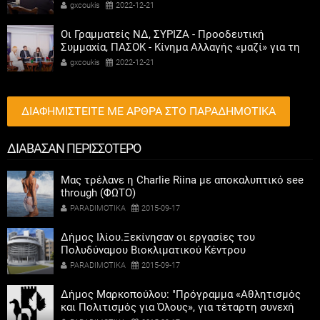
αριστεροί του χαβιαριού
gxcoukis
2022-12-21
Οι Γραμματείς ΝΔ, ΣΥΡΙΖΑ - Προοδευτική
Συμμαχία, ΠΑΣΟΚ - Κίνημα Αλλαγής «μαζί» για τη
συμμετοχή των γυναικών στην πολιτική
gxcoukis
2022-12-21
ΔΙΑΦΗΜΙΣΤΕΙΤΕ ΜΕ ΑΡΘΡΑ ΣΤΟ ΠΑΡΑΔΗΜΟΤΙΚΑ
ΔΙΑΒΑΣΑΝ ΠΕΡΙΣΣΟΤΕΡΟ
Μας τρέλανε η Charlie Riina με αποκαλυπτικό see
through (ΦΩΤΟ)
PARADIMOTIKA
2015-09-17
Δήμος Ιλίου.Ξεκίνησαν οι εργασίες του
Πολυδύναμου Βιοκλιματικού Κέντρου
PARADIMOTIKA
2015-09-17
Δήμος Μαρκοπούλου: "Πρόγραμμα «Αθλητισμός
και Πολιτισμός για Όλους», για τέταρτη συνεχή
χρονιά